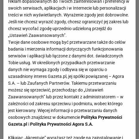
reklam dopasowanych do Twoich zainteresowań i preferencji w
swoich serwisach, aplikacjach i w Internecie lub personalizacji
treści w nich wyświetlanych. Wyrażenie zgody jest dobrowolne.
Jeśli nie chcesz wyrazić zgody, chcesz ograniczyć jej zakres lub
chcesz wycofać zgodę uprzednio udzieloną przejdź do
„Ustawień Zaawansowanych”.
Twoje dane osobowe mogą być przetwarzane także do celów
badania i mierzenia informacji dotyczących funkcjonowania
serwisów i aplikacji lub łączone z danymi dot. świadczonych
Janikowski brutalnie znokautowany na KSW!
Tobie usług. W określonych przypadkach przetwarzanie
Padł jak mucha
danych nie wymaga zgody i odbywa się w oparciu o
10 MAJA 2025, 23:22
Bartosz Królikowski,
uzasadniony interes Gazeta.pl, jej spółki powiązanej – Agora
S.A. – lub Zaufanych Partnerów. Takiemu przetwarzaniu
Przerażenie na KSW. Tak wyglądał medalista
możesz się sprzeciwić, przechodząc do „Ustawień
olimpijski już po kilku minutach
Zaawansowanych” lub przez kontakt z administratorem – w
zależności od zakresu sprzeciwu i podmiotu, wobec którego
SUBSKRYPCJA
jest kierowany. Więcej informacji o przetwarzaniu danych
osobowych znajdziesz w dokumencie
Polityka Prywatności
Gorąco wokół Mariusza Pudzianowskiego.
Gazeta.pl
i
Polityka Prywatności Agora S.A.
Stało się coś, czego nikt nie chciał
8 LISTOPADA 2024, 14:27
Kacper Sosnowski,
Klikając „Akceptuję” wyrażasz też zgodę na zainstalowanie i