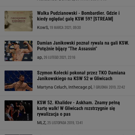
Walka Pudzianowski - Bombardier. Gdzie i
kiedy oglądać galę KSW 59? [STREAM]
19 MARCA 2021, 09:30
KowS,
Damian Janikowski poznał rywala na gali KSW.
Potężnie bijący "The Assassin"
26 LUTEGO 2021, 22:16
ap,
Szymon Kołecki pokonał przez TKO Damiana
Janikowskiego na KSW 52 w Gliwicach
7 GRUDNIA 2019, 22:42
Martyna Celuch, Inthecage.pl,
KSW 52. Khalidov - Askham. Znamy pełną
kartę walk! W Gliwicach rozstrzygnie się
rywalizacja o pas
25 LISTOPADA 2019, 13:41
MLZ,