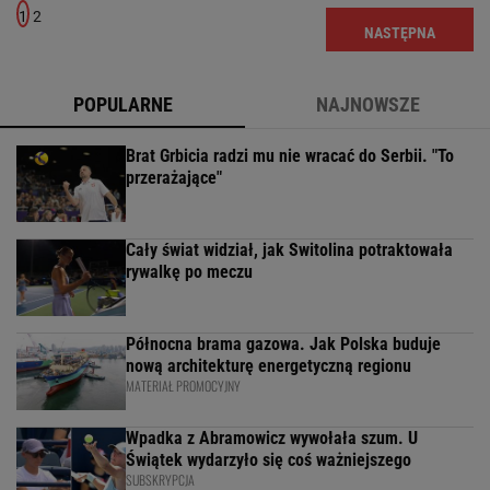
1
2
NASTĘPNA
POPULARNE
NAJNOWSZE
Brat Grbicia radzi mu nie wracać do Serbii. "To
przerażające"
Cały świat widział, jak Switolina potraktowała
rywalkę po meczu
Północna brama gazowa. Jak Polska buduje
nową architekturę energetyczną regionu
MATERIAŁ PROMOCYJNY
Wpadka z Abramowicz wywołała szum. U
Świątek wydarzyło się coś ważniejszego
SUBSKRYPCJA