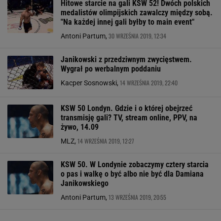
Hitowe starcie na gali KSW 52! Dwóch polskich
medalistów olimpijskich zawalczy między sobą.
"Na każdej innej gali byłby to main event"
30 WRZEŚNIA 2019, 12:34
Antoni Partum,
Janikowski z przedziwnym zwycięstwem.
Wygrał po werbalnym poddaniu
14 WRZEŚNIA 2019, 22:40
Kacper Sosnowski,
KSW 50 Londyn. Gdzie i o której obejrzeć
transmisję gali? TV, stream online, PPV, na
żywo, 14.09
14 WRZEŚNIA 2019, 12:27
MLZ,
KSW 50. W Londynie zobaczymy cztery starcia
o pas i walkę o być albo nie być dla Damiana
Janikowskiego
13 WRZEŚNIA 2019, 20:55
Antoni Partum,