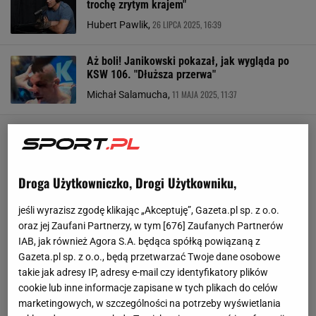
trochę zrytym krajem"
26 LIPCA 2025, 16:39
Hubert Pawlik,
Aż boli! Janikowski pokazał, jak wygląda po
KSW 106. "Dłuższa przerwa"
11 MAJA 2025, 11:37
Michał Salamucha,
Droga Użytkowniczko, Drogi Użytkowniku,
jeśli wyrazisz zgodę klikając „Akceptuję”, Gazeta.pl sp. z o.o.
oraz jej Zaufani Partnerzy, w tym [
676
] Zaufanych Partnerów
IAB, jak również Agora S.A. będąca spółką powiązaną z
Gazeta.pl sp. z o.o., będą przetwarzać Twoje dane osobowe
takie jak adresy IP, adresy e-mail czy identyfikatory plików
cookie lub inne informacje zapisane w tych plikach do celów
marketingowych, w szczególności na potrzeby wyświetlania