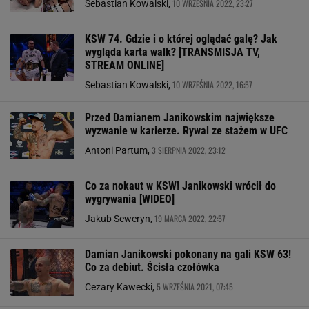
10 WRZEŚNIA 2022, 23:27
Sebastian Kowalski,
KSW 74. Gdzie i o której oglądać galę? Jak
wygląda karta walk? [TRANSMISJA TV,
STREAM ONLINE]
10 WRZEŚNIA 2022, 16:57
Sebastian Kowalski,
Przed Damianem Janikowskim największe
wyzwanie w karierze. Rywal ze stażem w UFC
3 SIERPNIA 2022, 23:12
Antoni Partum,
Co za nokaut w KSW! Janikowski wrócił do
wygrywania [WIDEO]
19 MARCA 2022, 22:57
Jakub Seweryn,
Damian Janikowski pokonany na gali KSW 63!
Co za debiut. Ścisła czołówka
5 WRZEŚNIA 2021, 07:45
Cezary Kawecki,