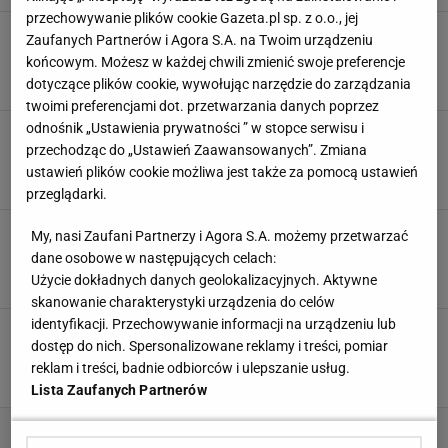
przechowywanie plików cookie Gazeta.pl sp. z o.o., jej
Jednogłośna decyzja sędziów w walce
Zaufanych Partnerów i Agora S.A. na Twoim urządzeniu
Janikowski - Pawlak. Oto mistrz KSW!
końcowym. Możesz w każdej chwili zmienić swoje preferencje
20 LIPCA 2024, 23:33
Jakub Seweryn,
dotyczące plików cookie, wywołując narzędzie do zarządzania
twoimi preferencjami dot. przetwarzania danych poprzez
odnośnik „Ustawienia prywatności ” w stopce serwisu i
Janikowski się wygadał. Będzie wielki rewanż.
przechodząc do „Ustawień Zaawansowanych”. Zmiana
Co za hit!
ustawień plików cookie możliwa jest także za pomocą ustawień
28 MARCA 2024, 23:24
Hubert Pawlik,
przeglądarki.
Janikowski tylko na to czekał! Deal dopięty u
My, nasi Zaufani Partnerzy i Agora S.A. możemy przetwarzać
nas w studiu
dane osobowe w następujących celach:
13 LUTEGO 2024, 13:50
Kacper Sosnowski,
Użycie dokładnych danych geolokalizacyjnych. Aktywne
skanowanie charakterystyki urządzenia do celów
identyfikacji. Przechowywanie informacji na urządzeniu lub
Jubileusz czy sposób na dobry biznes? Adamek
dostęp do nich. Spersonalizowane reklamy i treści, pomiar
z Chalidowem rozbiją bank KSW
reklam i treści, badnie odbiorców i ulepszanie usług.
SUBSKRYPCJA
Lista Zaufanych Partnerów