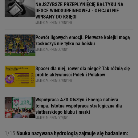
NAJSZYBSZE PRZEPŁYNIĘCIĘ BAŁTYKU NA
DESCE WINDSURFINGOWEJ - OFICJALNIE
WPISANY DO KSIĘGI
MATERIAŁ PROMOCYJNY PR
Powrót ligowych emocji. Pierwsze kolejki mogą
zaskoczyć nie tylko na boisku
MATERIAŁ PROMOCYJNY
Spacer dla niej, rower dla niego? Tak różnią się
profile aktywności Polek i Polaków
MATERIAŁ PROMOCYJNY PR
Współpraca AZS Olsztyn i Energa nabiera
tempa. Istotna współpraca strategiczna dla
siatkarskiego klubu i marki
MATERIAŁ PROMOCYJNY
1/15
Nauka nazywana hydrologią zajmuje się badaniem: