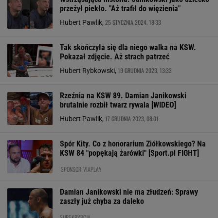
przeżył piekło. "Aż trafił do więzienia"
25 STYCZNIA 2024, 18:33
Hubert Pawlik,
Tak skończyła się dla niego walka na KSW.
Pokazał zdjęcie. Aż strach patrzeć
19 GRUDNIA 2023, 13:33
Hubert Rybkowski,
Rzeźnia na KSW 89. Damian Janikowski
brutalnie rozbił twarz rywala [WIDEO]
17 GRUDNIA 2023, 08:01
Hubert Pawlik,
Spór Kity. Co z honorarium Ziółkowskiego? Na
KSW 84 "popękają żarówki" [Sport.pl FIGHT]
SPONSOR: VIAPLAY
Damian Janikowski nie ma złudzeń: Sprawy
zaszły już chyba za daleko
SUBSKRYPCJA