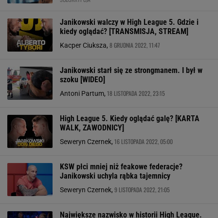
Janikowski walczy w High League 5. Gdzie i
kiedy oglądać? [TRANSMISJA, STREAM]
8 GRUDNIA 2022, 11:47
Kacper Ciuksza,
Janikowski starł się ze strongmanem. I był w
szoku [WIDEO]
18 LISTOPADA 2022, 23:15
Antoni Partum,
High League 5. Kiedy oglądać galę? [KARTA
WALK, ZAWODNICY]
16 LISTOPADA 2022, 05:00
Seweryn Czernek,
KSW płci mniej niż feakowe federacje?
Janikowski uchyla rąbka tajemnicy
9 LISTOPADA 2022, 21:05
Seweryn Czernek,
Największe nazwisko w historii High League.