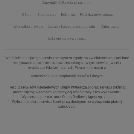
Copyright © Gazeta.pl sp. z o.o.
O Nas
Staże u nas
Reklama
Polityka prywatności
Wszystkie artykuły
Zasady korzystania z portalu
Zgłoś uwagi
Ustawienia prywatności
Właściciel niniejszego serwisu nie wyraża zgody na zwielokrotnianie ani inne
korzystanie z utworów rozpowszechnionych w tym serwisie, w celu
eksploracji tekstów i danych. Więcej informacji w
zastrzeżeniu dot. eksploracji tekstów i danych
Treści z
serwisów internetowych Grupy Wyborcza.pl
oraz serwisu tokfm.pl
prezentujemy w ramach komercyjnej współpracy z ich wydawcami:
Wyborcza sp. z o.o. oraz Grupą Radiową Agory sp. z o.o.
Wybrane treści z serwisu Sport.pl są dostępne po wykupieniu płatnej
subskrypcji