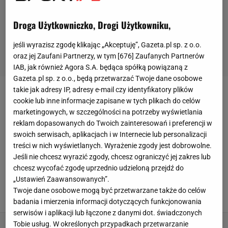
Droga Użytkowniczko, Drogi Użytkowniku,
jeśli wyrazisz zgodę klikając „Akceptuję”, Gazeta.pl sp. z o.o.
oraz jej Zaufani Partnerzy, w tym [
676
] Zaufanych Partnerów
IAB, jak również Agora S.A. będąca spółką powiązaną z
Gazeta.pl sp. z o.o., będą przetwarzać Twoje dane osobowe
takie jak adresy IP, adresy e-mail czy identyfikatory plików
Krzysztof Smajek
cookie lub inne informacje zapisane w tych plikach do celów
marketingowych, w szczególności na potrzeby wyświetlania
reklam dopasowanych do Twoich zainteresowań i preferencji w
swoich serwisach, aplikacjach i w Internecie lub personalizacji
treści w nich wyświetlanych. Wyrażenie zgody jest dobrowolne.
WSZYSTKIE ARTYKUŁY
Jeśli nie chcesz wyrazić zgody, chcesz ograniczyć jej zakres lub
chcesz wycofać zgodę uprzednio udzieloną przejdź do
Tak potraktowali polskiego mistrza. Aż pęka
„Ustawień Zaawansowanych”.
serce
Twoje dane osobowe mogą być przetwarzane także do celów
18 LUTEGO 2026, 06:15
badania i mierzenia informacji dotyczących funkcjonowania
serwisów i aplikacji lub łączone z danymi dot. świadczonych
Tobie usług. W określonych przypadkach przetwarzanie