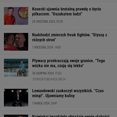
Kosecki ujawnia brutalną prawdę o byciu
piłkarzem. "Oszukałem ludzi"
29 WRZEŚNIA 2024, 07:25
Nadchodzi zmierzch freak fightów. "Słyszę z
różnych stron"
7 WRZEŚNIA 2024, 14:07
Pływacy przekraczają swoje granice. "Tego
wózka nie ma, czuję się lekko"
30 SIERPNIA 2024, 17:53
SPONSOR PUBLIKACJI: ORLEN
Lewandowski zaskoczył wszystkich. "Czas
minął". Ujawniamy kulisy
7 MARCA 2024, 10:47
Najwięksi twardziele obnażają swoje słabości.