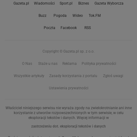
Gazeta.pl
Wiadomości
Sport.pl
Biznes
Gazeta Wyborcza
Buzz
Pogoda
Wideo
Tok.FM
Poczta
Facebook
RSS
Copyright © Gazeta.pl sp. z o.o.
O Nas
Staże u nas
Reklama
Polityka prywatności
Wszystkie artykuły
Zasady korzystania z portalu
Zgłoś uwagi
Ustawienia prywatności
Właściciel niniejszego serwisu nie wyraża zgody na zwielokrotnianie ani inne
korzystanie z utworów rozpowszechnionych w tym serwisie, w celu
eksploracji tekstów i danych. Więcej informacji w
zastrzeżeniu dot. eksploracji tekstów i danych