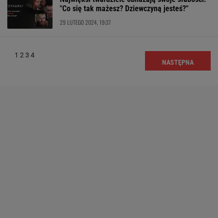
"Co się tak mażesz? Dziewczyną jesteś?"
29 LUTEGO 2024, 19:37
1
2
3
4
NASTĘPNA