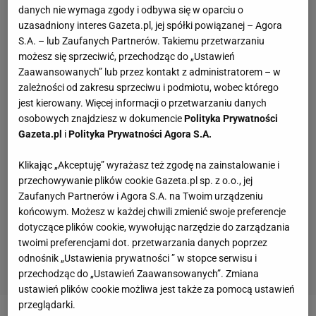
danych nie wymaga zgody i odbywa się w oparciu o
uzasadniony interes Gazeta.pl, jej spółki powiązanej – Agora
S.A. – lub Zaufanych Partnerów. Takiemu przetwarzaniu
możesz się sprzeciwić, przechodząc do „Ustawień
Zaawansowanych” lub przez kontakt z administratorem – w
zależności od zakresu sprzeciwu i podmiotu, wobec którego
jest kierowany. Więcej informacji o przetwarzaniu danych
osobowych znajdziesz w dokumencie
Polityka Prywatności
Gazeta.pl
i
Polityka Prywatności Agora S.A.
Klikając „Akceptuję” wyrażasz też zgodę na zainstalowanie i
przechowywanie plików cookie Gazeta.pl sp. z o.o., jej
Zaufanych Partnerów i Agora S.A. na Twoim urządzeniu
końcowym. Możesz w każdej chwili zmienić swoje preferencje
dotyczące plików cookie, wywołując narzędzie do zarządzania
twoimi preferencjami dot. przetwarzania danych poprzez
odnośnik „Ustawienia prywatności ” w stopce serwisu i
przechodząc do „Ustawień Zaawansowanych”. Zmiana
ustawień plików cookie możliwa jest także za pomocą ustawień
przeglądarki.
Tajemniczy sponsor szasta pieniędzmi. Polski