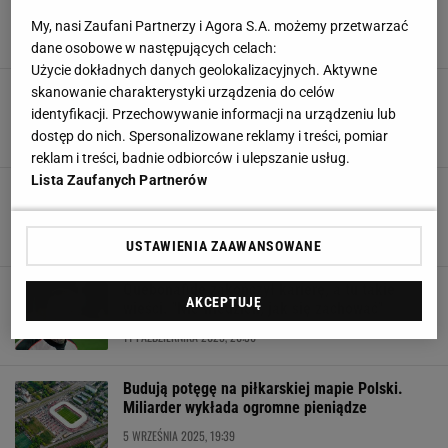
klub buduje potęgę
My, nasi Zaufani Partnerzy i Agora S.A. możemy przetwarzać
13 STYCZNIA 2026, 06:14
dane osobowe w następujących celach:
Użycie dokładnych danych geolokalizacyjnych. Aktywne
Szeremeta zeszła z ringu i nie była w stanie
skanowanie charakterystyki urządzenia do celów
rozmawiać. Dramatyczne sceny
identyfikacji. Przechowywanie informacji na urządzeniu lub
dostęp do nich. Spersonalizowane reklamy i treści, pomiar
24 GRUDNIA 2025, 18:53
reklam i treści, badnie odbiorców i ulepszanie usług.
Lista Zaufanych Partnerów
49-letni miliarder przerywa milczenie ws. afery
weselnej. "Zawiodłem się"
24 LISTOPADA 2025, 12:55
USTAWIENIA ZAAWANSOWANE
Quebonafide zakończył karierę, a tu takie
AKCEPTUJĘ
wieści. "Nie wiedzieli, jak się zachować"
11 PAŹDZIERNIKA 2025, 20:36
Budują potęgę na piłkarskiej mapie Polski.
Miliarder wykłada ogromne pieniądze
5 WRZEŚNIA 2025, 19:39