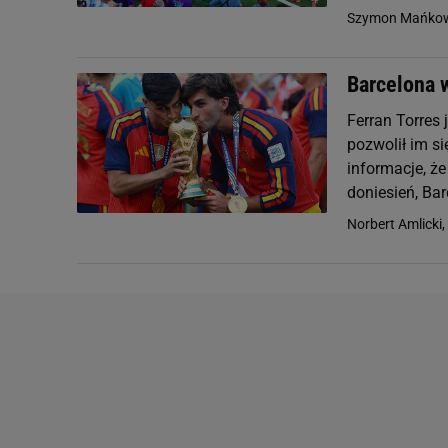
Szymon Mańkow
Barcelona 
Ferran Torres
pozwolił im s
informacje, ż
doniesień, Bar
Norbert Amlicki,