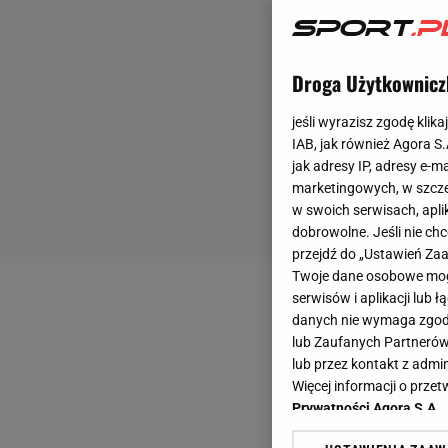
Droga Użytkownicz
jeśli wyrazisz zgodę klika
IAB, jak również Agora S
jak adresy IP, adresy e-m
marketingowych, w szcze
w swoich serwisach, aplik
dobrowolne. Jeśli nie ch
przejdź do „Ustawień Z
Twoje dane osobowe mogą
serwisów i aplikacji lub
danych nie wymaga zgody 
lub Zaufanych Partnerów
lub przez kontakt z admi
Więcej informacji o prz
Prywatności Agora S.A.