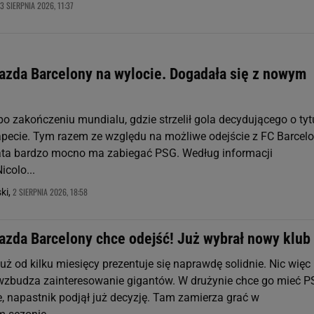
3 SIERPNIA 2026, 11:37
azda Barcelony na wylocie. Dogadała się z nowym
po zakończeniu mundialu, gdzie strzelił gola decydującego o tytu
tapecie. Tym razem ze względu na możliwe odejście z FC Barcelo
ata bardzo mocno ma zabiegać PSG. Według informacji
icolo...
2 SIERPNIA 2026, 18:58
ki,
azda Barcelony chce odejść! Już wybrał nowy klub
już od kilku miesięcy prezentuje się naprawdę solidnie. Nic więc
wzbudza zainteresowanie gigantów. W drużynie chce go mieć PS
e, napastnik podjął już decyzję. Tam zamierza grać w