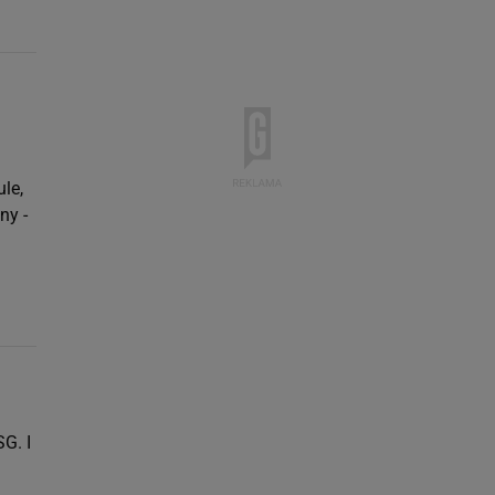
le,
ny -
G. I