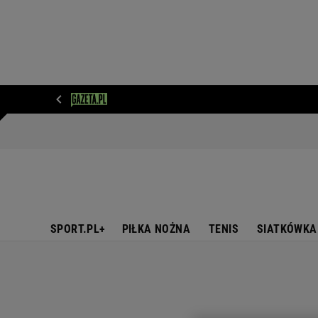
WIADOMOŚCI
NEXT
SPORT
PLOTEK
D
SPORT.PL+
PIŁKA NOŻNA
TENIS
SIATKÓWKA