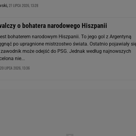
27 LIPCA 2026, 13:28
ski,
walczy o bohatera narodowego Hiszpanii
 jest bohaterem narodowym Hiszpanii. To jego gol z Argentyną
ięgnąć po upragnione mistrzostwo świata. Ostatnio pojawiały si
e zawodnik może odejść do PSG. Jednak według najnowszych
celona nie...
20 LIPCA 2026, 13:36