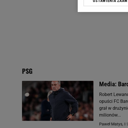
USTAWIENIA ZAA
Klikając „Akceptuję” wyra
Zaufanych Partnerów i A
dotyczące plików cookie,
odnośnik „Ustawienia pr
plików cookie możliwa je
My, nasi Zaufani Partne
Użycie dokładnych danych
Przechowywanie informacji
badnie odbiorców i uleps
PSG
Media: Bar
Robert Lewand
opuści FC Barc
grał w drużyni
milionów...
8 
Paweł Matys,