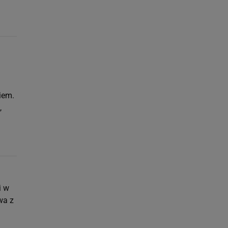
iem.
,
i w
wa z