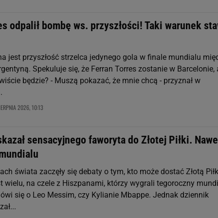
es odpalił bombę ws. przyszłości! Taki warunek st
a jest przyszłość strzelca jedynego gola w finale mundialu mię
gentyną. Spekuluje się, że Ferran Torres zostanie w Barcelonie, 
ywiście będzie? - Muszą pokazać, że mnie chcą - przyznał w
.
IERPNIA 2026, 10:13
kazał sensacyjnego faworyta do Złotej Piłki. Nawe
 mundialu
ch świata zaczęły się debaty o tym, kto może dostać Złotą Piłk
 wielu, na czele z Hiszpanami, którzy wygrali tegoroczny mundi
ówi się o Leo Messim, czy Kylianie Mbappe. Jednak dziennik
ał...