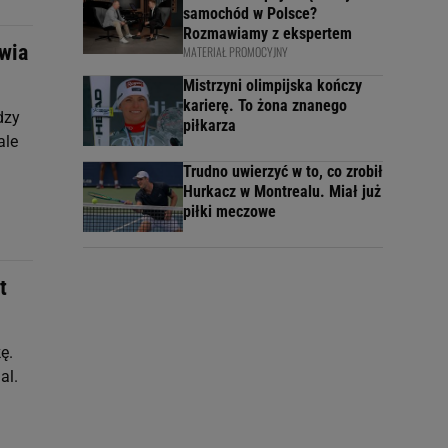
samochód w Polsce?
Rozmawiamy z ekspertem
awia
MATERIAŁ PROMOCYJNY
Mistrzyni olimpijska kończy
karierę. To żona znanego
dzy
piłkarza
ale
Trudno uwierzyć w to, co zrobił
Hurkacz w Montrealu. Miał już
piłki meczowe
t
ę.
al.