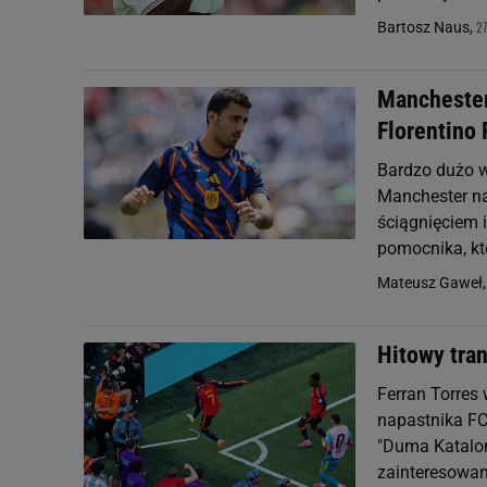
27
Bartosz Naus,
Manchester
Florentino
Bardzo dużo ws
Manchester na 
ściągnięciem i
pomocnika, któ
Mateusz Gaweł
Hitowy tran
Ferran Torres 
napastnika FC 
"Duma Katalon
zainteresowani