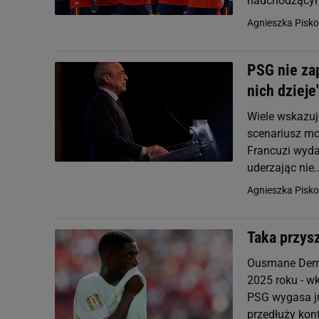
nadchodzącym
Agnieszka Pisko
PSG nie zap
nich dzieje
Wiele wskazuj
scenariusz mo
Francuzi wyda
uderzając nie..
Agnieszka Pisko
Taka przysz
Ousmane Dembe
2025 roku - w
PSG wygasa ju
przedłuży kontr