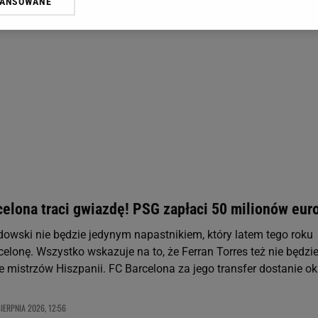
WANSOWANE
żasz też zgodę na zainstalowanie i przechowywanie plików cookie Gazeta.p
gora S.A. na Twoim urządzeniu końcowym. Możesz w każdej chwili zmien
 wywołując narzędzie do zarządzania twoimi preferencjami dot. przetw
ywatności ” w stopce serwisu i przechodząc do „Ustawień Zaawansowan
st także za pomocą ustawień przeglądarki.
rzy i Agora S.A. możemy przetwarzać dane osobowe w następujących cel
 geolokalizacyjnych. Aktywne skanowanie charakterystyki urządzenia do
 na urządzeniu lub dostęp do nich. Spersonalizowane reklamy i treści, p
zanie usług.
Lista Zaufanych Partnerów
celona traci gwiazdę! PSG zapłaci 50 milionów eur
owski nie będzie jedynym napastnikiem, który latem tego roku
elonę. Wszystko wskazuje na to, że Ferran Torres też nie będzie
e mistrzów Hiszpanii. FC Barcelona za jego transfer dostanie ok
SIERPNIA 2026, 12:56