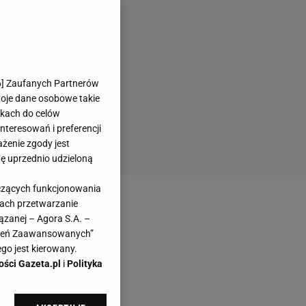
6
] Zaufanych Partnerów
woje dane osobowe takie
likach do celów
teresowań i preferencji
ażenie zgody jest
dę uprzednio udzieloną
yczących funkcjonowania
kach przetwarzanie
ązanej – Agora S.A. –
awień Zaawansowanych”
go jest kierowany.
ości Gazeta.pl
i
Polityka