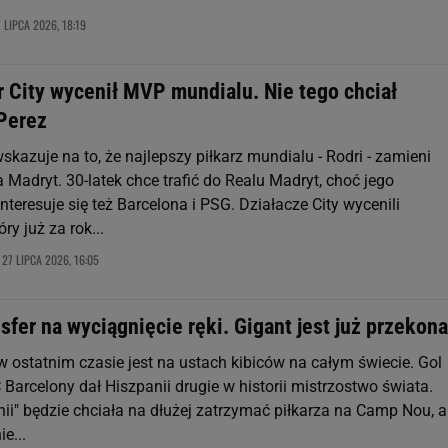
 LIPCA 2026, 18:19
 City wycenił MVP mundialu. Nie tego chciał
 Perez
kazuje na to, że najlepszy piłkarz mundialu - Rodri - zamieni
Madryt. 30-latek chce trafić do Realu Madryt, choć jego
nteresuje się też Barcelona i PSG. Działacze City wycenili
ry już za rok...
27 LIPCA 2026, 16:05
,
sfer na wyciągnięcie ręki. Gigant jest już przekon
w ostatnim czasie jest na ustach kibiców na całym świecie. Gol
Barcelony dał Hiszpanii drugie w historii mistrzostwo świata.
ii" będzie chciała na dłużej zatrzymać piłkarza na Camp Nou, a
e...