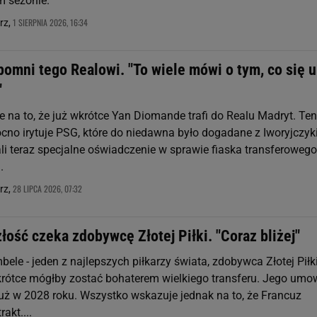
 sezonie.
1 SIERPNIA 2026, 16:34
rz,
omni tego Realowi. "To wiele mówi o tym, co się u
"
e na to, że już wkrótce Yan Diomande trafi do Realu Madryt. Ten
cno irytuje PSG, które do niedawna było dogadane z Iworyjczyk
li teraz specjalne oświadczenie w sprawie fiaska transferowego
.
28 LIPCA 2026, 07:32
rz,
łość czeka zdobywcę Złotej Piłki. "Coraz bliżej"
le - jeden z najlepszych piłkarzy świata, zdobywca Złotej Piłk
krótce mógłby zostać bohaterem wielkiego transferu. Jego umo
ż w 2028 roku. Wszystko wskazuje jednak na to, że Francuz
akt....