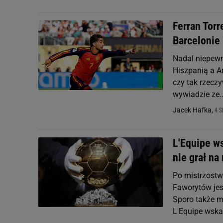
Ferran Torr
Barcelonie
Nadal niepewn
Hiszpanią a Ar
czy tak rzecz
wywiadzie ze..
4 S
Jacek Hafka,
L'Equipe ws
nie grał na
Po mistrzostwa
Faworytów jest
Sporo także m
L'Equipe wskaz