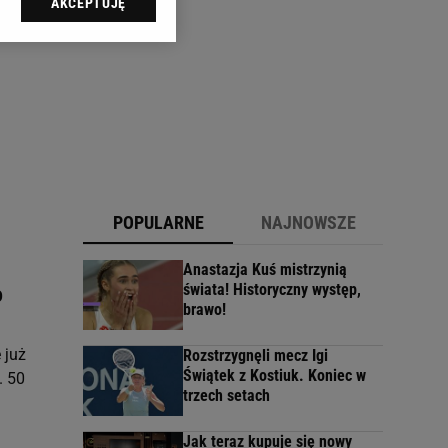
AKCEPTUJĘ
l sp. z o.o., jej
ić swoje preferencje
arzania danych poprzez
ych”. Zmiana ustawień
ach:
 celów identyfikacji.
omiar reklam i treści,
POPULARNE
NAJNOWSZE
Anastazja Kuś mistrzynią
świata! Historyczny występ,
o
brawo!
 już
Rozstrzygnęli mecz Igi
Świątek z Kostiuk. Koniec w
. 50
trzech setach
Jak teraz kupuje się nowy