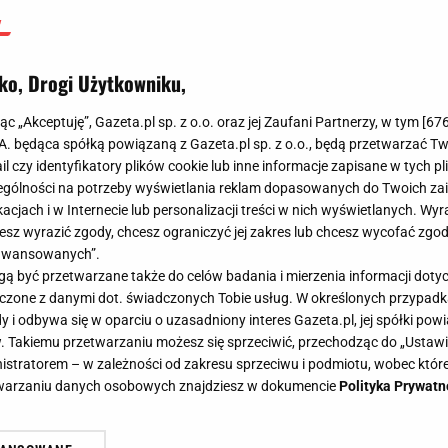
ko, Drogi Użytkowniku,
jąc „Akceptuję”, Gazeta.pl sp. z o.o. oraz jej Zaufani Partnerzy, w tym [
67
.A. będąca spółką powiązaną z Gazeta.pl sp. z o.o., będą przetwarzać T
ail czy identyfikatory plików cookie lub inne informacje zapisane w tych p
gólności na potrzeby wyświetlania reklam dopasowanych do Twoich zain
acjach i w Internecie lub personalizacji treści w nich wyświetlanych. Wyr
cesz wyrazić zgody, chcesz ograniczyć jej zakres lub chcesz wycofać zgo
aawansowanych”.
 być przetwarzane także do celów badania i mierzenia informacji dot
 łączone z danymi dot. świadczonych Tobie usług. W określonych przypad
i odbywa się w oparciu o uzasadniony interes Gazeta.pl, jej spółki powi
. Takiemu przetwarzaniu możesz się sprzeciwić, przechodząc do „Ust
nistratorem – w zależności od zakresu sprzeciwu i podmiotu, wobec które
etwarzaniu danych osobowych znajdziesz w dokumencie
Polityka Prywatn