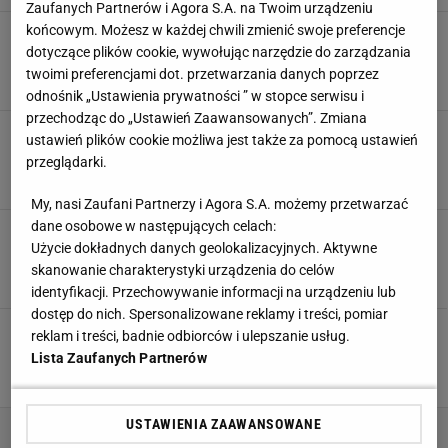
Zaufanych Partnerów i Agora S.A. na Twoim urządzeniu
końcowym. Możesz w każdej chwili zmienić swoje preferencje
Papszun dostał pytanie o Rajovicia i nie
dotyczące plików cookie, wywołując narzędzie do zarządzania
wytrzymał. Oberwało się kibicom Legii
twoimi preferencjami dot. przetwarzania danych poprzez
6 SIERPNIA 2026, 15:04
Hubert Rybkowski,
odnośnik „Ustawienia prywatności ” w stopce serwisu i
przechodząc do „Ustawień Zaawansowanych”. Zmiana
Ekstraklasa zmieniła terminy dwóch meczów 6.
ustawień plików cookie możliwa jest także za pomocą ustawień
kolejki
przeglądarki.
6 SIERPNIA 2026, 12:24
Piotr Więcławek,
My, nasi Zaufani Partnerzy i Agora S.A. możemy przetwarzać
dane osobowe w następujących celach:
Legia ma konkurencję w wyścigu po napastnika
Użycie dokładnych danych geolokalizacyjnych. Aktywne
6 SIERPNIA 2026, 12:18
Jacek Hafka,
skanowanie charakterystyki urządzenia do celów
identyfikacji. Przechowywanie informacji na urządzeniu lub
dostęp do nich. Spersonalizowane reklamy i treści, pomiar
Zero litości dla Rajovicia. "Jeden z najgorszych
reklam i treści, badnie odbiorców i ulepszanie usług.
piłkarzy, jakich widziałem"
Lista Zaufanych Partnerów
6 SIERPNIA 2026, 09:38
Hubert Rybkowski,
USTAWIENIA ZAAWANSOWANE