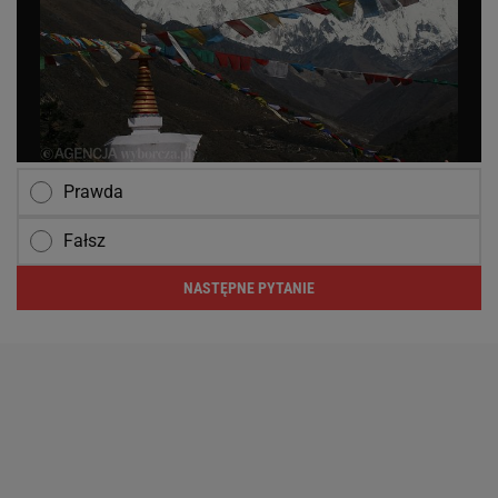
Prawda
Fałsz
NASTĘPNE PYTANIE