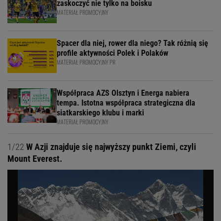
zaskoczyć nie tylko na boisku
MATERIAŁ PROMOCYJNY
Spacer dla niej, rower dla niego? Tak różnią się
profile aktywności Polek i Polaków
MATERIAŁ PROMOCYJNY PR
Współpraca AZS Olsztyn i Energa nabiera
tempa. Istotna współpraca strategiczna dla
siatkarskiego klubu i marki
MATERIAŁ PROMOCYJNY
1/22
W Azji znajduje się najwyższy punkt Ziemi, czyli
Mount Everest.