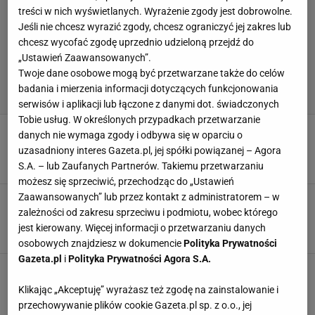
treści w nich wyświetlanych. Wyrażenie zgody jest dobrowolne.
Jeśli nie chcesz wyrazić zgody, chcesz ograniczyć jej zakres lub
chcesz wycofać zgodę uprzednio udzieloną przejdź do
„Ustawień Zaawansowanych”.
Twoje dane osobowe mogą być przetwarzane także do celów
badania i mierzenia informacji dotyczących funkcjonowania
serwisów i aplikacji lub łączone z danymi dot. świadczonych
Tobie usług. W określonych przypadkach przetwarzanie
Media: To się dzieje! Legia dopina wielki
danych nie wymaga zgody i odbywa się w oparciu o
transfer
uzasadniony interes Gazeta.pl, jej spółki powiązanej – Agora
7 SIERPNIA 2026, 12:08
Hubert Rybkowski,
S.A. – lub Zaufanych Partnerów. Takiemu przetwarzaniu
możesz się sprzeciwić, przechodząc do „Ustawień
Zaawansowanych” lub przez kontakt z administratorem – w
Wytypowaliśmy wyniki 3. kolejki
zależności od zakresu sprzeciwu i podmiotu, wobec którego
Ekstraklasy. Legia czeka na to 11 lat
jest kierowany. Więcej informacji o przetwarzaniu danych
SUBSKRYPCJA
osobowych znajdziesz w dokumencie
Polityka Prywatności
Gazeta.pl
i
Polityka Prywatności Agora S.A.
Tak Tusk podsumował pierwszy rok kadencji
Nawrockiego. Wypomniał mu "Starucha"
Klikając „Akceptuję” wyrażasz też zgodę na zainstalowanie i
6 SIERPNIA 2026, 18:45
Szymon Mańkowski,
przechowywanie plików cookie Gazeta.pl sp. z o.o., jej