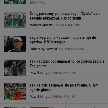
SUBSKRYPCJA
Żenujące sceny po meczu Legii. "Żyleta" dała
zadanie piłkarzowi. Oto co zrobił
3 SIERPNIA 2026, 09:02
Norbert Amlicki,
Legia wygrała, a Papszun ma pretensje do
sędziów. PZPN reaguje
2 SIERPNIA 2026, 23:02
Hubert Rybkowski,
Tak Papszun podsumował to, co zrobiła Legia z
Zagłębiem
2 SIERPNIA 2026, 18:48
Paweł Matys,
Tak Rajović zachował się po zmianie. O tym
będzie głośno
2 SIERPNIA 2026, 18:19
Paweł Matys,