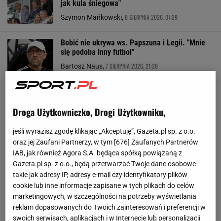
jak kula śniegowa"
8 SIERPNIA 2026, 07:29
Szymon Mańkowski,
Bobić nie ukrywa ws. Papszuna i Legii. "Mnie
się podoba inny futbol"
7 SIERPNIA 2026, 21:28
Bartosz Naus,
Droga Użytkowniczko, Drogi Użytkowniku,
jeśli wyrazisz zgodę klikając „Akceptuję”, Gazeta.pl sp. z o.o.
oraz jej Zaufani Partnerzy, w tym [
676
] Zaufanych Partnerów
IAB, jak również Agora S.A. będąca spółką powiązaną z
Gazeta.pl sp. z o.o., będą przetwarzać Twoje dane osobowe
takie jak adresy IP, adresy e-mail czy identyfikatory plików
cookie lub inne informacje zapisane w tych plikach do celów
marketingowych, w szczególności na potrzeby wyświetlania
reklam dopasowanych do Twoich zainteresowań i preferencji w
swoich serwisach, aplikacjach i w Internecie lub personalizacji