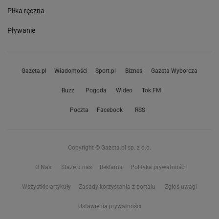
Piłka ręczna
Pływanie
Gazeta.pl
Wiadomości
Sport.pl
Biznes
Gazeta Wyborcza
Buzz
Pogoda
Wideo
Tok.FM
Poczta
Facebook
RSS
Copyright © Gazeta.pl sp. z o.o.
O Nas
Staże u nas
Reklama
Polityka prywatności
Wszystkie artykuły
Zasady korzystania z portalu
Zgłoś uwagi
Ustawienia prywatności