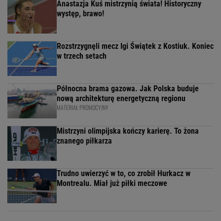
Anastazja Kuś mistrzynią świata! Historyczny
występ, brawo!
Rozstrzygnęli mecz Igi Świątek z Kostiuk. Koniec
w trzech setach
Północna brama gazowa. Jak Polska buduje
nową architekturę energetyczną regionu
MATERIAŁ PROMOCYJNY
Mistrzyni olimpijska kończy karierę. To żona
znanego piłkarza
Trudno uwierzyć w to, co zrobił Hurkacz w
Montrealu. Miał już piłki meczowe