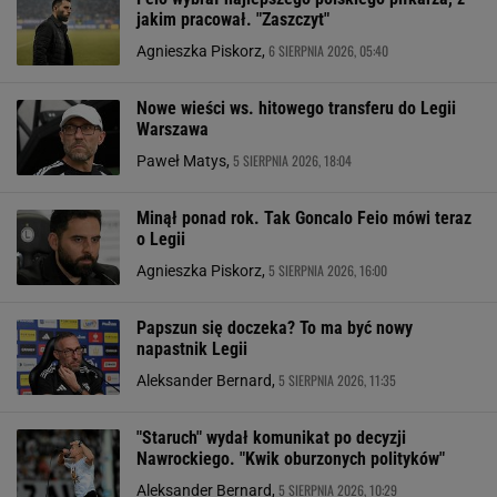
jakim pracował. "Zaszczyt"
6 SIERPNIA 2026, 05:40
Agnieszka Piskorz,
Nowe wieści ws. hitowego transferu do Legii
Warszawa
5 SIERPNIA 2026, 18:04
Paweł Matys,
Minął ponad rok. Tak Goncalo Feio mówi teraz
o Legii
5 SIERPNIA 2026, 16:00
Agnieszka Piskorz,
Papszun się doczeka? To ma być nowy
napastnik Legii
5 SIERPNIA 2026, 11:35
Aleksander Bernard,
"Staruch" wydał komunikat po decyzji
Nawrockiego. "Kwik oburzonych polityków"
5 SIERPNIA 2026, 10:29
Aleksander Bernard,