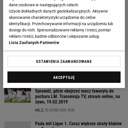
dane osobowe w następujących celach:
Użycie dokładnych danych geolokalizacyjnych. Aktywne
skanowanie charakterystyki urządzenia do celów
identyfikacji. Przechowywanie informacji na urządzeniu lub
dostęp do nich. Spersonalizowane reklamy i treści, pomiar
reklam i treści, badnie odbiorców i ulepszanie usług.
Lista Zaufanych Partnerów
Marcelo reaguje na informacje o pierdzeniu w
USTAWIENIA ZAAWANSOWANE
szatni, a Juninho żartuje w najlepsze
11 MAJA 2022, 18:48
Karolina Jaskulska,
AKCEPTUJĘ
Liga Mistrzów. Olympiqe Lyon - FC Barcelona.
Sprawdź, gdzie obejrzeć mecz faworyta do
pucharu LM. Transmisja TV, stream online, na
żywo, 19.02.2019
19 LUTEGO 2019, 18:30
MLZ,
Pada mit Ligue 1. Coraz większe straty klubów