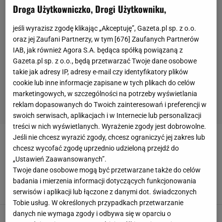
Droga Użytkowniczko, Drogi Użytkowniku,
jeśli wyrazisz zgodę klikając „Akceptuję”, Gazeta.pl sp. z o.o.
oraz jej Zaufani Partnerzy, w tym [
676
] Zaufanych Partnerów
IAB, jak również Agora S.A. będąca spółką powiązaną z
Gazeta.pl sp. z o.o., będą przetwarzać Twoje dane osobowe
takie jak adresy IP, adresy e-mail czy identyfikatory plików
cookie lub inne informacje zapisane w tych plikach do celów
marketingowych, w szczególności na potrzeby wyświetlania
reklam dopasowanych do Twoich zainteresowań i preferencji w
swoich serwisach, aplikacjach i w Internecie lub personalizacji
treści w nich wyświetlanych. Wyrażenie zgody jest dobrowolne.
Jeśli nie chcesz wyrazić zgody, chcesz ograniczyć jej zakres lub
OLIMPIQUE LYON
chcesz wycofać zgodę uprzednio udzieloną przejdź do
„Ustawień Zaawansowanych”.
Nagle gruchnęły wieści o transferze
Twoje dane osobowe mogą być przetwarzane także do celów
Szymańskiego
badania i mierzenia informacji dotyczących funkcjonowania
18 PAŹDZIERNIKA 2025, 18:03
Kacper Marciniak,
serwisów i aplikacji lub łączone z danymi dot. świadczonych
Tobie usług. W określonych przypadkach przetwarzanie
danych nie wymaga zgody i odbywa się w oparciu o
Sceny w wielkim hicie! Trzy sekundy i wszyscy