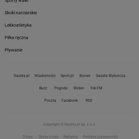
Sporty walki
Skoki narciarskie
Lekkoatletyka
Piłka ręczna
Pływanie
Gazeta.pl
Wiadomości
Sport.pl
Biznes
Gazeta Wyborcza
Buzz
Pogoda
Wideo
Tok.FM
Poczta
Facebook
RSS
Copyright © Gazeta.pl sp. z o.o.
O Nas
Staże u nas
Reklama
Polityka prywatności