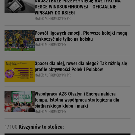
NAJSZYBSZE PRZEPŁYNIĘCIĘ BAŁTYKU NA
DESCE WINDSURFINGOWEJ - OFICJALNIE
WPISANY DO KSIĘGI
MATERIAŁ PROMOCYJNY PR
Powrót ligowych emocji. Pierwsze kolejki mogą
zaskoczyć nie tylko na boisku
MATERIAŁ PROMOCYJNY
Spacer dla niej, rower dla niego? Tak różnią się
profile aktywności Polek i Polaków
MATERIAŁ PROMOCYJNY PR
Współpraca AZS Olsztyn i Energa nabiera
tempa. Istotna współpraca strategiczna dla
siatkarskiego klubu i marki
MATERIAŁ PROMOCYJNY
1/100
Kiszyniów to stolica: