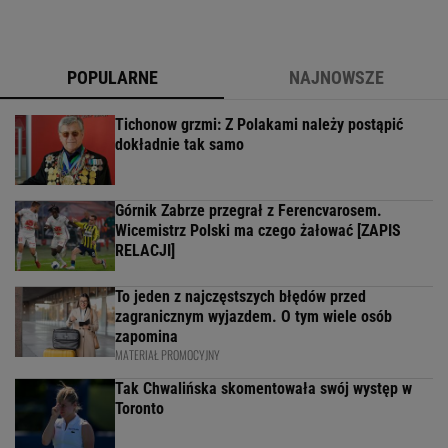
POPULARNE
NAJNOWSZE
Tichonow grzmi: Z Polakami należy postąpić
dokładnie tak samo
Górnik Zabrze przegrał z Ferencvarosem.
Wicemistrz Polski ma czego żałować [ZAPIS
RELACJI]
To jeden z najczęstszych błędów przed
zagranicznym wyjazdem. O tym wiele osób
zapomina
MATERIAŁ PROMOCYJNY
Tak Chwalińska skomentowała swój występ w
Toronto