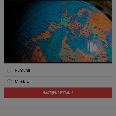
Rumunii
Mołdawii
NASTĘPNE PYTANIE