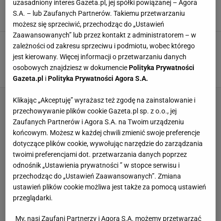
uzasadniony interes Gazeta.pl, jej spółki powiązanej – Agora
osłupieli [WIDEO]
S.A. – lub Zaufanych Partnerów. Takiemu przetwarzaniu
4 LUTEGO 2024, 23:11
Kacper Ciuksza,
możesz się sprzeciwić, przechodząc do „Ustawień
Zaawansowanych” lub przez kontakt z administratorem – w
Kuriozalna bramka w Ligue 1. To trzeba
zależności od zakresu sprzeciwu i podmiotu, wobec którego
zobaczyć. "Ministerstwo głupich kroków"
jest kierowany. Więcej informacji o przetwarzaniu danych
[WIDEO]
osobowych znajdziesz w dokumencie
Polityka Prywatności
14 STYCZNIA 2023, 23:10
Karolina Jaskulska,
Gazeta.pl
i
Polityka Prywatności Agora S.A.
Klikając „Akceptuję” wyrażasz też zgodę na zainstalowanie i
przechowywanie plików cookie Gazeta.pl sp. z o.o., jej
Zaufanych Partnerów i Agora S.A. na Twoim urządzeniu
końcowym. Możesz w każdej chwili zmienić swoje preferencje
dotyczące plików cookie, wywołując narzędzie do zarządzania
twoimi preferencjami dot. przetwarzania danych poprzez
odnośnik „Ustawienia prywatności ” w stopce serwisu i
przechodząc do „Ustawień Zaawansowanych”. Zmiana
ustawień plików cookie możliwa jest także za pomocą ustawień
przeglądarki.
My, nasi Zaufani Partnerzy i Agora S.A. możemy przetwarzać