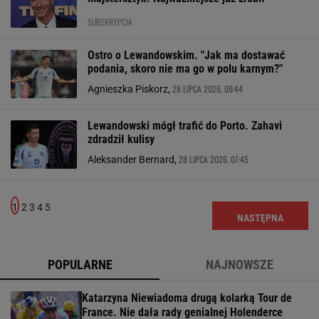
SUBSKRYPCJA
Ostro o Lewandowskim. "Jak ma dostawać
podania, skoro nie ma go w polu karnym?"
28 LIPCA 2026, 09:44
Agnieszka Piskorz,
Lewandowski mógł trafić do Porto. Zahavi
zdradził kulisy
28 LIPCA 2026, 07:45
Aleksander Bernard,
1
2
3
4
5
NASTĘPNA
POPULARNE
NAJNOWSZE
Katarzyna Niewiadoma drugą kolarką Tour de
France. Nie dała rady genialnej Holenderce