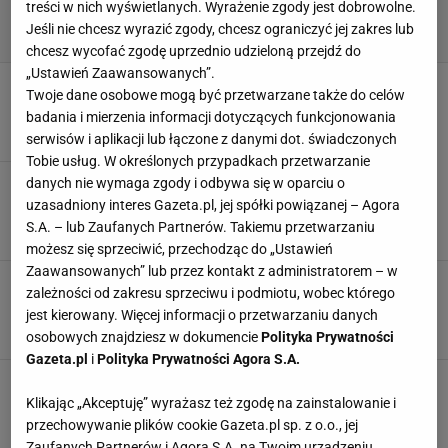
treści w nich wyświetlanych. Wyrażenie zgody jest dobrowolne.
Jeśli nie chcesz wyrazić zgody, chcesz ograniczyć jej zakres lub
chcesz wycofać zgodę uprzednio udzieloną przejdź do
„Ustawień Zaawansowanych”.
Fatalne wieści dla klubu Lewandowskiego
Twoje dane osobowe mogą być przetwarzane także do celów
8 SIERPNIA 2026, 17:48
Dawid Franek,
badania i mierzenia informacji dotyczących funkcjonowania
serwisów i aplikacji lub łączone z danymi dot. świadczonych
Tobie usług. W określonych przypadkach przetwarzanie
Trener Chicago Fire przekazał fatalne wieści
danych nie wymaga zgody i odbywa się w oparciu o
ws. kolegi Lewandowskiego
uzasadniony interes Gazeta.pl, jej spółki powiązanej – Agora
S.A. – lub Zaufanych Partnerów. Takiemu przetwarzaniu
7 SIERPNIA 2026, 19:30
Filip Macuda,
możesz się sprzeciwić, przechodząc do „Ustawień
Zaawansowanych” lub przez kontakt z administratorem – w
Tak Szeremeta zaczęła mówić o
zależności od zakresu sprzeciwu i podmiotu, wobec którego
Lewandowskim. Krótko i konkretnie
jest kierowany. Więcej informacji o przetwarzaniu danych
7 SIERPNIA 2026, 16:34
Dawid Franek,
osobowych znajdziesz w dokumencie
Polityka Prywatności
Gazeta.pl
i
Polityka Prywatności Agora S.A.
Pucharowa wygrana Chicago. 64 minuty
Lewandowskiego
Klikając „Akceptuję” wyrażasz też zgodę na zainstalowanie i
przechowywanie plików cookie Gazeta.pl sp. z o.o., jej
7 SIERPNIA 2026, 05:06
Filip Macuda,
Zaufanych Partnerów i Agora S.A. na Twoim urządzeniu