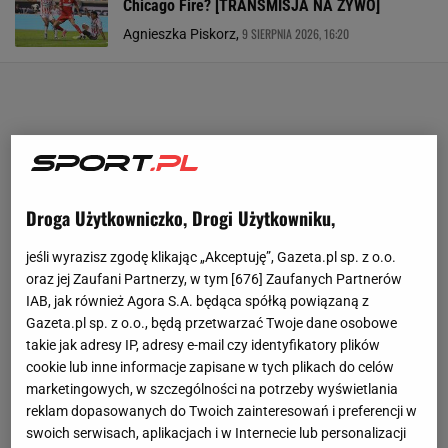
Chicago Fire? [TRANSMISJA NA ŻYWO]
9 SIERPNIA 2026, 16:20
Agnieszka Piskorz,
Droga Użytkowniczko, Drogi Użytkowniku,
jeśli wyrazisz zgodę klikając „Akceptuję”, Gazeta.pl sp. z o.o.
oraz jej Zaufani Partnerzy, w tym [
676
] Zaufanych Partnerów
IAB, jak również Agora S.A. będąca spółką powiązaną z
Gazeta.pl sp. z o.o., będą przetwarzać Twoje dane osobowe
takie jak adresy IP, adresy e-mail czy identyfikatory plików
cookie lub inne informacje zapisane w tych plikach do celów
marketingowych, w szczególności na potrzeby wyświetlania
reklam dopasowanych do Twoich zainteresowań i preferencji w
swoich serwisach, aplikacjach i w Internecie lub personalizacji