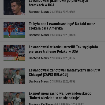
Lewandowski przemówił po pierwszych
bramkach w USA
2 SIERPNIA 2026, 05:14
Bartosz Naus,
To była noc Lewandowskiego! Na taki mecz
czekała cała Ameryka
2 SIERPNIA 2026, 04:38
Bartosz Naus,
Lewandowski w końcu strzelił! Tak wyglądało
pierwsze trafienie Polaka w USA
2 SIERPNIA 2026, 03:12
Bartosz Naus,
Lewandowski zanotował fantastyczny debiut w
Chicago! [ZAPIS RELACJI]
2 SIERPNIA 2026, 01:58
Bartosz Naus,
Ekspert mówi jasno ws. Lewandowskiego.
"Robert wiedział, w co się pakuje"
1 SIERPNIA 2026, 15:57
Bartosz Królikowski,