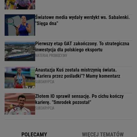
Światowe media wydały werdykt ws. Sabalenki.
"Sięga dna"
Pierwszy etap GAT zakończony. To strategiczna
inwestycja dla polskiego eksportu
MATERIAŁ PROMOCYJNY
Anastazja Kuś została mistrzynią świata.
"Kariera przez pośladki"? Mamy komentarz
SUBSKRYPCJA
Złotem IO sprawił sensację. Po cichu kończy
karierę. "Smrodek pozostał"
SUBSKRYPCJA
POLECAMY
WIĘCEJ TEMATÓW