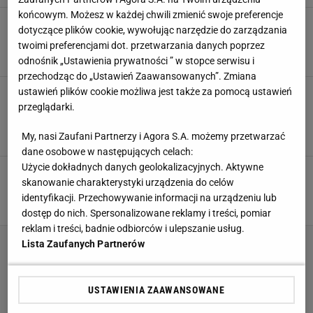
końcowym. Możesz w każdej chwili zmienić swoje preferencje
Lewandowski nie ma żadnych szans. Ekspert
dotyczące plików cookie, wywołując narzędzie do zarządzania
mówi to wprost
twoimi preferencjami dot. przetwarzania danych poprzez
6 SIERPNIA 2026, 17:03
Bartosz Królikowski,
odnośnik „Ustawienia prywatności ” w stopce serwisu i
przechodząc do „Ustawień Zaawansowanych”. Zmiana
Liczby nie kłamią. Pod tym względem
ustawień plików cookie możliwa jest także za pomocą ustawień
Lewandowski jest najlepszy w ostatnich 10
przeglądarki.
latach
My, nasi Zaufani Partnerzy i Agora S.A. możemy przetwarzać
5 SIERPNIA 2026, 12:15
Jacek Hafka,
dane osobowe w następujących celach:
Użycie dokładnych danych geolokalizacyjnych. Aktywne
Lewandowski strzelił dwa gole i dostał
skanowanie charakterystyki urządzenia do celów
pierwszą nagrodę. "Już rozświetla ligę"
identyfikacji. Przechowywanie informacji na urządzeniu lub
3 SIERPNIA 2026, 19:41
Agnieszka Piskorz,
dostęp do nich. Spersonalizowane reklamy i treści, pomiar
reklam i treści, badnie odbiorców i ulepszanie usług.
Lista Zaufanych Partnerów
USTAWIENIA ZAAWANSOWANE