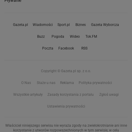
Pływanie
Gazeta.pl
Wiadomości
Sport.pl
Biznes
Gazeta Wyborcza
Buzz
Pogoda
Wideo
Tok.FM
Poczta
Facebook
RSS
Copyright © Gazeta.pl sp. z o.o.
O Nas
Staże u nas
Reklama
Polityka prywatności
Wszystkie artykuły
Zasady korzystania z portalu
Zgłoś uwagi
Ustawienia prywatności
Właściciel niniejszego serwisu nie wyraża zgody na zwielokrotnianie ani inne
korzystanie z utworów rozpowszechnionych w tym serwisie, w celu