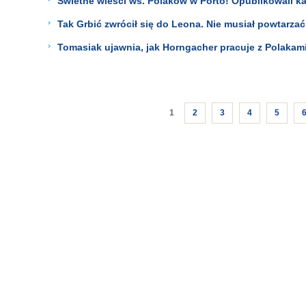
Świetne wieści ws. Polaków w Porto! Opublikowali ka
Tak Grbić zwrócił się do Leona. Nie musiał powtarzać
Tomasiak ujawnia, jak Horngacher pracuje z Polakami
1
2
3
4
5