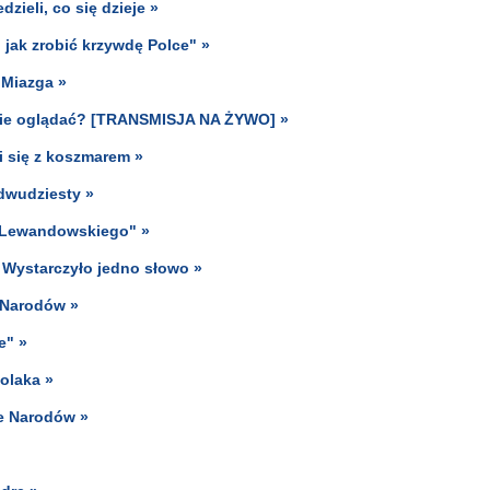
zieli, co się dzieje »
jak zrobić krzywdę Polce" »
 Miazga »
dzie oglądać? [TRANSMISJA NA ŻYWO] »
i się z koszmarem »
 dwudziesty »
o Lewandowskiego" »
Wystarczyło jedno słowo »
i Narodów »
e" »
olaka »
ze Narodów »