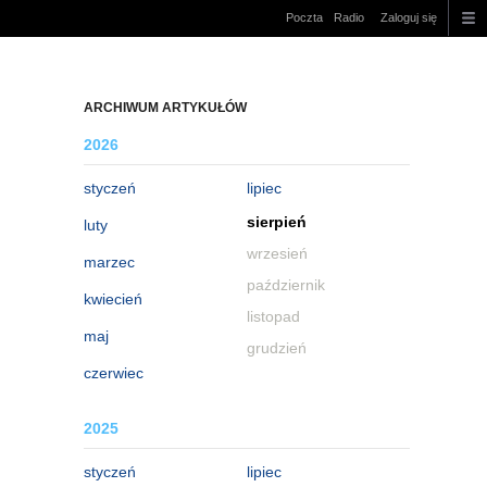
Poczta
Radio
Zaloguj się
ARCHIWUM ARTYKUŁÓW
2026
styczeń
lipiec
sierpień
luty
wrzesień
marzec
październik
kwiecień
listopad
maj
grudzień
czerwiec
2025
styczeń
lipiec