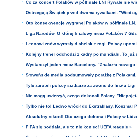
Co za koncert Polaków w półfinale LN! Rywale nie wied
Ostrzegają Świątek przed dwoma rywalkami. "Wiedzą, 
Oto konsekwencje wygranej Polaków w półfinale LN.
Liga Narodów. O której finałowy mecz Polaków ? G
Leonowi znów wyrosły diabelskie rogi. Polacy uporal
Kolejny trener odchodzi z kadry po mundialu. To już
Wystarczył jeden mecz Barcelony. "Znalazła noweg
Słoweńskie media podsumowały porażkę z Polakami. 
Tyle zarobili polscy siatkarze za awans do finału Lig
Nie mogą uwierzyć, czego dokonali Polacy. "Niepojęt
Tylko nie to! Ledwo wrócił do Ekstraklasy. Koszmar P
Absolutny rekord! Oto czego dokonali Polacy w Lid
FIFA się poddała, ale to nie koniec! UEFA reaguje »