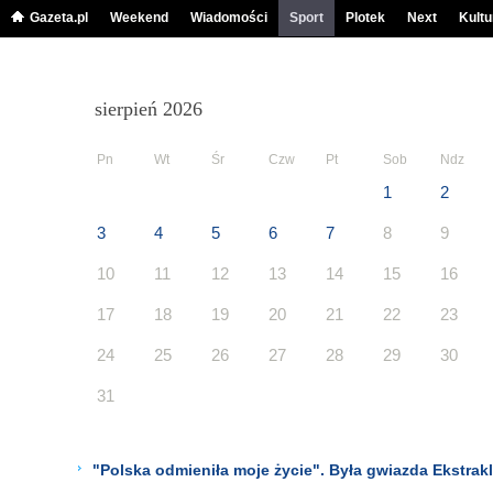
Gazeta.pl
Weekend
Wiadomości
Sport
Plotek
Next
Kultu
sierpień 2026
Pn
Wt
Śr
Czw
Pt
Sob
Ndz
1
2
3
4
5
6
7
8
9
10
11
12
13
14
15
16
17
18
19
20
21
22
23
24
25
26
27
28
29
30
31
"Polska odmieniła moje życie". Była gwiazda Ekstrak