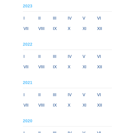
2023
I
II
III
IV
V
VI
VII
VIII
IX
X
XI
XII
2022
I
II
III
IV
V
VI
VII
VIII
IX
X
XI
XII
2021
I
II
III
IV
V
VI
VII
VIII
IX
X
XI
XII
2020