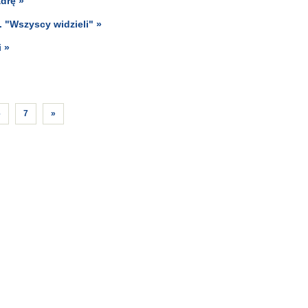
drę »
. "Wszyscy widzieli" »
 »
6
7
»