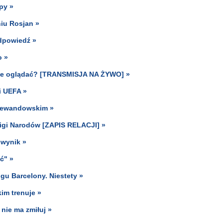
py »
iu Rosjan »
odpowiedź »
o »
dzie oglądać? [TRANSMISJA NA ŻYWO] »
i UEFA »
 Lewandowskim »
 Ligi Narodów [ZAPIS RELACJI] »
 wynik »
ć" »
gu Barcelony. Niestety »
kim trenuje »
nie ma zmiłuj »