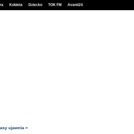
ra
Kobieta
Dziecko
TOK FM
Avanti24
lasy ujawnia »