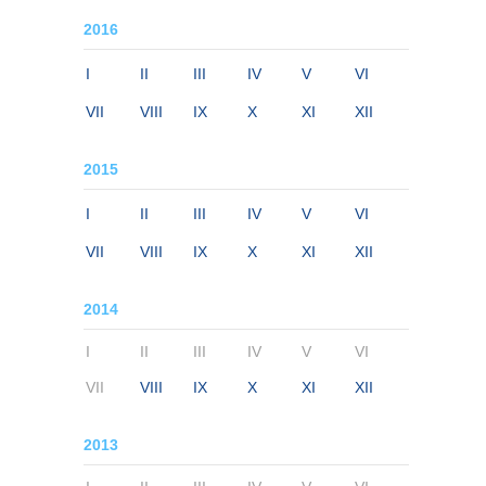
2016
I
II
III
IV
V
VI
VII
VIII
IX
X
XI
XII
2015
I
II
III
IV
V
VI
VII
VIII
IX
X
XI
XII
2014
I
II
III
IV
V
VI
VII
VIII
IX
X
XI
XII
2013