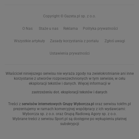
Copyright © Gazeta.pl sp. z o.o.
O Nas
Staże u nas
Reklama
Polityka prywatności
Wszystkie artykuły
Zasady korzystania z portalu
Zgłoś uwagi
Ustawienia prywatności
Właściciel niniejszego serwisu nie wyraża zgody na zwielokrotnianie ani inne
korzystanie z utworów rozpowszechnionych w tym serwisie, w celu
eksploracji tekstów i danych. Więcej informacji w
zastrzeżeniu dot. eksploracji tekstów i danych
Treści z
serwisów internetowych Grupy Wyborcza.pl
oraz serwisu tokfm.pl
prezentujemy w ramach komercyjnej współpracy z ich wydawcami:
Wyborcza sp. z o.o. oraz Grupą Radiową Agory sp. z o.o.
Wybrane treści z serwisu Sport.pl są dostępne po wykupieniu płatnej
subskrypcji