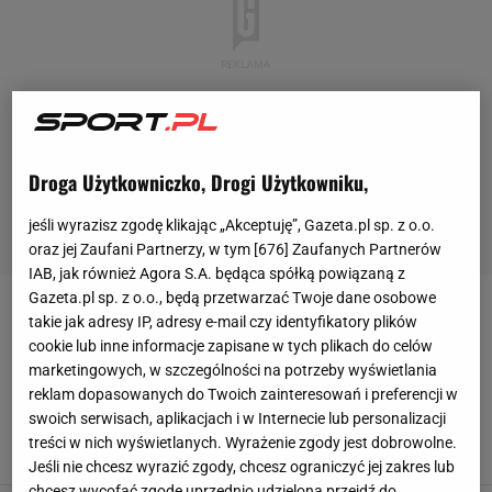
Droga Użytkowniczko, Drogi Użytkowniku,
jeśli wyrazisz zgodę klikając „Akceptuję”, Gazeta.pl sp. z o.o.
oraz jej Zaufani Partnerzy, w tym [
676
] Zaufanych Partnerów
IAB, jak również Agora S.A. będąca spółką powiązaną z
Gazeta.pl sp. z o.o., będą przetwarzać Twoje dane osobowe
MISTRZOSTWA ŚWIATA 2026 USA, KANADA,
takie jak adresy IP, adresy e-mail czy identyfikatory plików
MEKSYK
cookie lub inne informacje zapisane w tych plikach do celów
marketingowych, w szczególności na potrzeby wyświetlania
reklam dopasowanych do Twoich zainteresowań i preferencji w
Finał MŚ za lojalność wobec Infantino?
swoich serwisach, aplikacjach i w Internecie lub personalizacji
Bulwersujące doniesienia
treści w nich wyświetlanych. Wyrażenie zgody jest dobrowolne.
6 SIERPNIA 2026, 10:28
Piotr Więcławek,
Jeśli nie chcesz wyrazić zgody, chcesz ograniczyć jej zakres lub
chcesz wycofać zgodę uprzednio udzieloną przejdź do