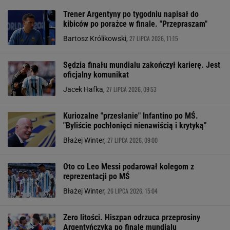
Trener Argentyny po tygodniu napisał do
kibiców po porażce w finale. "Przepraszam"
27 LIPCA 2026, 11:15
Bartosz Królikowski,
Sędzia finału mundialu zakończył karierę. Jest
oficjalny komunikat
27 LIPCA 2026, 09:53
Jacek Hafka,
Kuriozalne "przesłanie" Infantino po MŚ.
"Byliście pochłonięci nienawiścią i krytyką"
27 LIPCA 2026, 09:00
Błażej Winter,
Oto co Leo Messi podarował kolegom z
reprezentacji po MŚ
26 LIPCA 2026, 15:04
Błażej Winter,
Zero litości. Hiszpan odrzuca przeprosiny
Argentyńczyka po finale mundialu