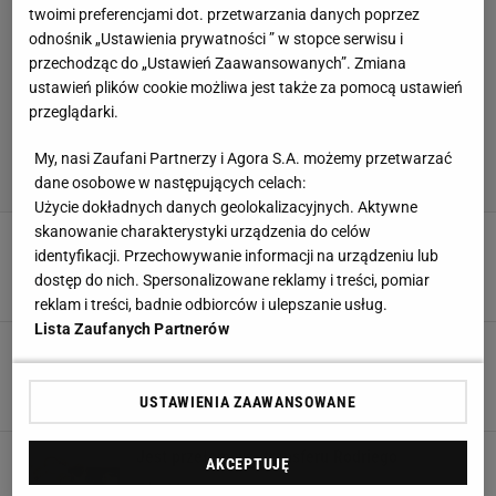
twoimi preferencjami dot. przetwarzania danych poprzez
odnośnik „Ustawienia prywatności ” w stopce serwisu i
przechodząc do „Ustawień Zaawansowanych”. Zmiana
ustawień plików cookie możliwa jest także za pomocą ustawień
przeglądarki.
My, nasi Zaufani Partnerzy i Agora S.A. możemy przetwarzać
dane osobowe w następujących celach:
Użycie dokładnych danych geolokalizacyjnych. Aktywne
skanowanie charakterystyki urządzenia do celów
Amerykanie podjęli decyzję w sprawie
identyfikacji. Przechowywanie informacji na urządzeniu lub
Pochettino. Oficjalnie
dostęp do nich. Spersonalizowane reklamy i treści, pomiar
3 SIERPNIA 2026, 16:50
Filip Macuda,
reklam i treści, badnie odbiorców i ulepszanie usług.
Lista Zaufanych Partnerów
Rewolucja w reprezentacji Czech. Zdecydowali
się na radykalny krok
31 LIPCA 2026, 16:43
Filip Macuda,
USTAWIENIA ZAAWANSOWANE
Jest przełom ws. transferu Rodriego
AKCEPTUJĘ
29 LIPCA 2026, 10:57
Filip Macuda,