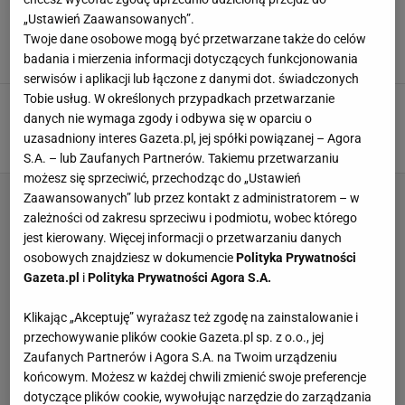
Wrze między organizatorami mundialu. Chcą
„Ustawień Zaawansowanych”.
zrezygnować
Twoje dane osobowe mogą być przetwarzane także do celów
5 SIERPNIA 2026, 20:03
Szymon Mańkowski,
badania i mierzenia informacji dotyczących funkcjonowania
serwisów i aplikacji lub łączone z danymi dot. świadczonych
Tobie usług. W określonych przypadkach przetwarzanie
Tak FIFA wyrolowała gospodarzy
danych nie wymaga zgody i odbywa się w oparciu o
mundialu. Nie chce dać nawet miliona
uzasadniony interes Gazeta.pl, jej spółki powiązanej – Agora
SUBSKRYPCJA
S.A. – lub Zaufanych Partnerów. Takiemu przetwarzaniu
możesz się sprzeciwić, przechodząc do „Ustawień
Zaawansowanych” lub przez kontakt z administratorem – w
zależności od zakresu sprzeciwu i podmiotu, wobec którego
jest kierowany. Więcej informacji o przetwarzaniu danych
osobowych znajdziesz w dokumencie
Polityka Prywatności
Gazeta.pl
i
Polityka Prywatności Agora S.A.
Klikając „Akceptuję” wyrażasz też zgodę na zainstalowanie i
przechowywanie plików cookie Gazeta.pl sp. z o.o., jej
Zaufanych Partnerów i Agora S.A. na Twoim urządzeniu
końcowym. Możesz w każdej chwili zmienić swoje preferencje
dotyczące plików cookie, wywołując narzędzie do zarządzania