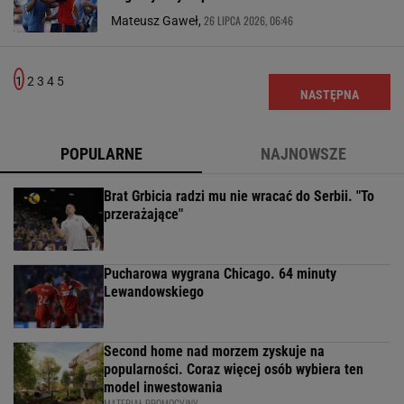
26 LIPCA 2026, 06:46
Mateusz Gaweł,
1
2
3
4
5
NASTĘPNA
POPULARNE
NAJNOWSZE
Brat Grbicia radzi mu nie wracać do Serbii. "To
przerażające"
Pucharowa wygrana Chicago. 64 minuty
Lewandowskiego
Second home nad morzem zyskuje na
popularności. Coraz więcej osób wybiera ten
model inwestowania
MATERIAŁ PROMOCYJNY