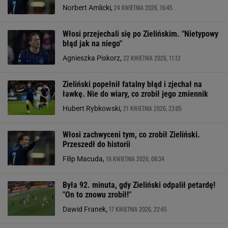
24 KWIETNIA 2026, 16:45
Norbert Amlicki,
Włosi przejechali się po Zielińskim. "Nietypowy
błąd jak na niego"
22 KWIETNIA 2026, 11:12
Agnieszka Piskorz,
Zieliński popełnił fatalny błąd i zjechał na
ławkę. Nie do wiary, co zrobił jego zmiennik
21 KWIETNIA 2026, 23:05
Hubert Rybkowski,
Włosi zachwyceni tym, co zrobił Zieliński.
Przeszedł do historii
18 KWIETNIA 2026, 08:34
Filip Macuda,
Była 92. minuta, gdy Zieliński odpalił petardę!
"On to znowu zrobił!"
17 KWIETNIA 2026, 22:45
Dawid Franek,