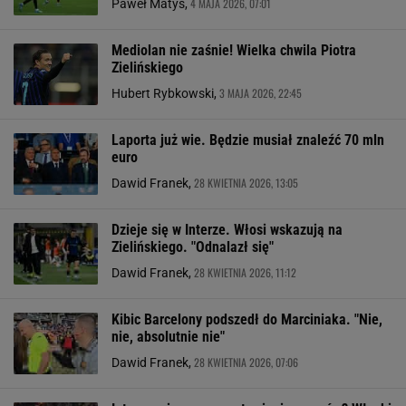
4 MAJA 2026, 07:01
Paweł Matys,
Mediolan nie zaśnie! Wielka chwila Piotra
Zielińskiego
3 MAJA 2026, 22:45
Hubert Rybkowski,
Laporta już wie. Będzie musiał znaleźć 70 mln
euro
28 KWIETNIA 2026, 13:05
Dawid Franek,
Dzieje się w Interze. Włosi wskazują na
Zielińskiego. "Odnalazł się"
28 KWIETNIA 2026, 11:12
Dawid Franek,
Kibic Barcelony podszedł do Marciniaka. "Nie,
nie, absolutnie nie"
28 KWIETNIA 2026, 07:06
Dawid Franek,