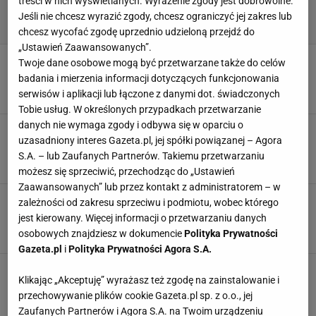
treści w nich wyświetlanych. Wyrażenie zgody jest dobrowolne.
Jeśli nie chcesz wyrazić zgody, chcesz ograniczyć jej zakres lub
chcesz wycofać zgodę uprzednio udzieloną przejdź do
„Ustawień Zaawansowanych”.
Zieliński będzie miał nowego kolegę w klubie.
Twoje dane osobowe mogą być przetwarzane także do celów
To legenda Manchesteru
badania i mierzenia informacji dotyczących funkcjonowania
27 LIPCA 2026, 22:47
Agnieszka Piskorz,
serwisów i aplikacji lub łączone z danymi dot. świadczonych
Tobie usług. W określonych przypadkach przetwarzanie
danych nie wymaga zgody i odbywa się w oparciu o
Wykryli u niego wadę serca tuż przed wielkim
uzasadniony interes Gazeta.pl, jej spółki powiązanej – Agora
transferem
S.A. – lub Zaufanych Partnerów. Takiemu przetwarzaniu
13 LIPCA 2026, 20:32
Dominik Stachowiak,
możesz się sprzeciwić, przechodząc do „Ustawień
Zaawansowanych” lub przez kontakt z administratorem – w
Co za słowa o Piotrze Zielińskim od legendy
zależności od zakresu sprzeciwu i podmiotu, wobec którego
Napoli!
jest kierowany. Więcej informacji o przetwarzaniu danych
24 CZERWCA 2026, 19:02
Mateusz Gaweł,
osobowych znajdziesz w dokumencie
Polityka Prywatności
Gazeta.pl
i
Polityka Prywatności Agora S.A.
Włosi donoszą ws. trenera Zielińskiego
Klikając „Akceptuję” wyrażasz też zgodę na zainstalowanie i
17 CZERWCA 2026, 23:23
Piotr Więcławek,
przechowywanie plików cookie Gazeta.pl sp. z o.o., jej
Zaufanych Partnerów i Agora S.A. na Twoim urządzeniu