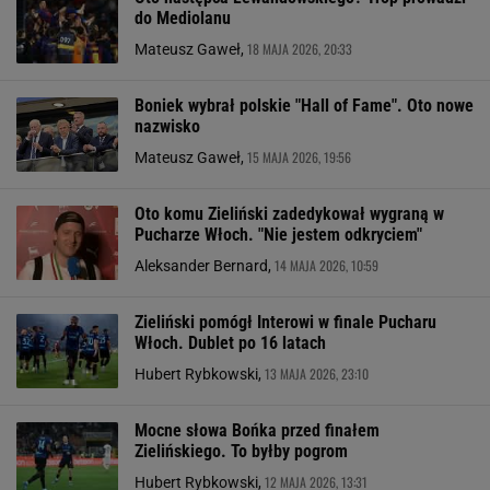
do Mediolanu
18 MAJA 2026, 20:33
Mateusz Gaweł,
Boniek wybrał polskie "Hall of Fame". Oto nowe
nazwisko
15 MAJA 2026, 19:56
Mateusz Gaweł,
Oto komu Zieliński zadedykował wygraną w
Pucharze Włoch. "Nie jestem odkryciem"
14 MAJA 2026, 10:59
Aleksander Bernard,
Zieliński pomógł Interowi w finale Pucharu
Włoch. Dublet po 16 latach
13 MAJA 2026, 23:10
Hubert Rybkowski,
Mocne słowa Bońka przed finałem
Zielińskiego. To byłby pogrom
12 MAJA 2026, 13:31
Hubert Rybkowski,