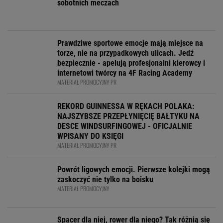
sobotnich meczach
Prawdziwe sportowe emocje mają miejsce na
torze, nie na przypadkowych ulicach. Jedź
bezpiecznie - apelują profesjonalni kierowcy i
internetowi twórcy na 4F Racing Academy
MATERIAŁ PROMOCYJNY PR
REKORD GUINNESSA W RĘKACH POLAKA:
NAJSZYBSZE PRZEPŁYNIĘCIĘ BAŁTYKU NA
DESCE WINDSURFINGOWEJ - OFICJALNIE
WPISANY DO KSIĘGI
MATERIAŁ PROMOCYJNY PR
Powrót ligowych emocji. Pierwsze kolejki mogą
zaskoczyć nie tylko na boisku
MATERIAŁ PROMOCYJNY
Spacer dla niej, rower dla niego? Tak różnią się