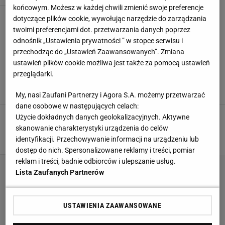
końcowym. Możesz w każdej chwili zmienić swoje preferencje
Zieliński wprost o transferze Lewandowskiego
dotyczące plików cookie, wywołując narzędzie do zarządzania
do Włoch. Tak to widzi
twoimi preferencjami dot. przetwarzania danych poprzez
28 MAJA 2026, 11:11
Norbert Amlicki,
odnośnik „Ustawienia prywatności ” w stopce serwisu i
przechodząc do „Ustawień Zaawansowanych”. Zmiana
ustawień plików cookie możliwa jest także za pomocą ustawień
Dramatyczny mecz Zielińskiego! Włosi nie
przeglądarki.
zostawili na nim suchej nitki
23 MAJA 2026, 22:36
Paweł Matys,
My, nasi Zaufani Partnerzy i Agora S.A. możemy przetwarzać
dane osobowe w następujących celach:
We Włoszech rozpływają się nad Zielińskim
Użycie dokładnych danych geolokalizacyjnych. Aktywne
skanowanie charakterystyki urządzenia do celów
21 MAJA 2026, 06:34
Paweł Matys,
identyfikacji. Przechowywanie informacji na urządzeniu lub
dostęp do nich. Spersonalizowane reklamy i treści, pomiar
reklam i treści, badnie odbiorców i ulepszanie usług.
Lista Zaufanych Partnerów
USTAWIENIA ZAAWANSOWANE