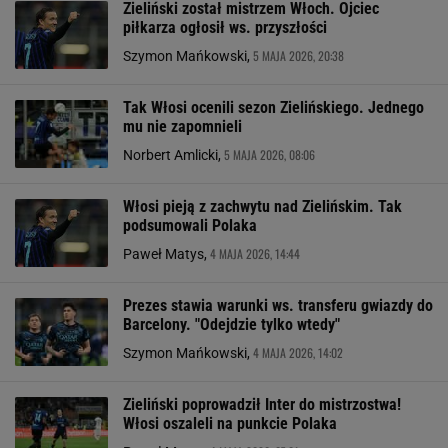
Zieliński został mistrzem Włoch. Ojciec
piłkarza ogłosił ws. przyszłości
5 MAJA 2026, 20:38
Szymon Mańkowski,
Tak Włosi ocenili sezon Zielińskiego. Jednego
mu nie zapomnieli
5 MAJA 2026, 08:06
Norbert Amlicki,
Włosi pieją z zachwytu nad Zielińskim. Tak
podsumowali Polaka
4 MAJA 2026, 14:44
Paweł Matys,
Prezes stawia warunki ws. transferu gwiazdy do
Barcelony. "Odejdzie tylko wtedy"
4 MAJA 2026, 14:02
Szymon Mańkowski,
Zieliński poprowadził Inter do mistrzostwa!
Włosi oszaleli na punkcie Polaka