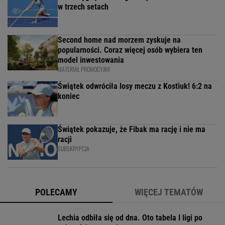
w trzech setach
Second home nad morzem zyskuje na
popularności. Coraz więcej osób wybiera ten
model inwestowania
MATERIAŁ PROMOCYJNY
Świątek odwróciła losy meczu z Kostiuk! 6:2 na
koniec
Świątek pokazuje, że Fibak ma rację i nie ma
racji
SUBSKRYPCJA
POLECAMY
WIĘCEJ TEMATÓW
Lechia odbiła się od dna. Oto tabela I ligi po