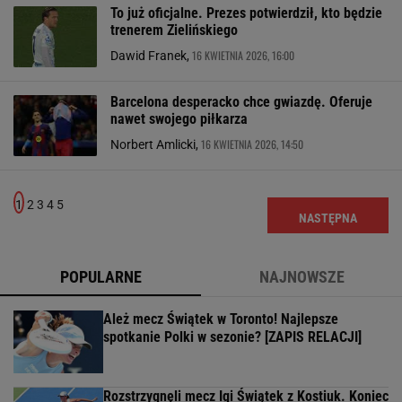
To już oficjalne. Prezes potwierdził, kto będzie
trenerem Zielińskiego
16 KWIETNIA 2026, 16:00
Dawid Franek,
Barcelona desperacko chce gwiazdę. Oferuje
nawet swojego piłkarza
16 KWIETNIA 2026, 14:50
Norbert Amlicki,
1
2
3
4
5
NASTĘPNA
POPULARNE
NAJNOWSZE
Ależ mecz Świątek w Toronto! Najlepsze
spotkanie Polki w sezonie? [ZAPIS RELACJI]
Rozstrzygnęli mecz Igi Świątek z Kostiuk. Koniec