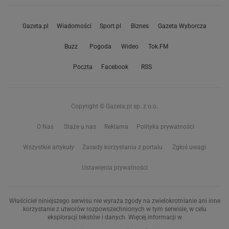
Gazeta.pl
Wiadomości
Sport.pl
Biznes
Gazeta Wyborcza
Buzz
Pogoda
Wideo
Tok.FM
Poczta
Facebook
RSS
Copyright © Gazeta.pl sp. z o.o.
O Nas
Staże u nas
Reklama
Polityka prywatności
Wszystkie artykuły
Zasady korzystania z portalu
Zgłoś uwagi
Ustawienia prywatności
Właściciel niniejszego serwisu nie wyraża zgody na zwielokrotnianie ani inne
korzystanie z utworów rozpowszechnionych w tym serwisie, w celu
eksploracji tekstów i danych. Więcej informacji w