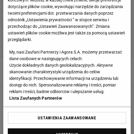
końcowym. Możesz w każdej chwili zmienić swoje preferencje
dotyczące plików cookie, wywołując narzędzie do zarządzania
twoimi preferencjami dot. przetwarzania danych poprzez
odnośnik „Ustawienia prywatności ” w stopce serwisu i
przechodząc do „Ustawień Zaawansowanych”. Zmiana
ustawień plików cookie możliwa jest także za pomocą ustawień
przeglądarki.
My, nasi Zaufani Partnerzy i Agora S.A. możemy przetwarzać
dane osobowe w następujących celach:
Boniek reaguje na doniesienia ws. przyszłości
Użycie dokładnych danych geolokalizacyjnych. Aktywne
Urbana. "Co w tym dziwnego?"
skanowanie charakterystyki urządzenia do celów
5 SIERPNIA 2026, 10:06
Norbert Amlicki,
identyfikacji. Przechowywanie informacji na urządzeniu lub
dostęp do nich. Spersonalizowane reklamy i treści, pomiar
reklam i treści, badnie odbiorców i ulepszanie usług.
Cezary Kulesza skomentował sensacyjne wieści
Lista Zaufanych Partnerów
nt. Jana Urbana
29 LIPCA 2026, 14:14
Jacek Hafka,
USTAWIENIA ZAAWANSOWANE
Przekazali sensacyjne wieści ws. Jana Urbana.
"Jego pozycja jest tak słaba"