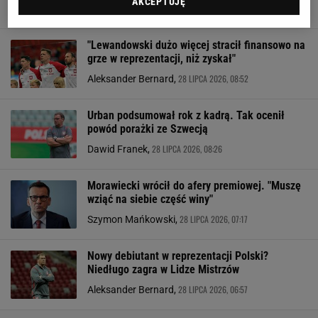
AKCEPTUJĘ
28 LIPCA 2026, 23:01
Mateusz Gaweł,
"Lewandowski dużo więcej stracił finansowo na
grze w reprezentacji, niż zyskał"
28 LIPCA 2026, 08:52
Aleksander Bernard,
Urban podsumował rok z kadrą. Tak ocenił
powód porażki ze Szwecją
28 LIPCA 2026, 08:26
Dawid Franek,
Morawiecki wrócił do afery premiowej. "Muszę
wziąć na siebie część winy"
28 LIPCA 2026, 07:17
Szymon Mańkowski,
Nowy debiutant w reprezentacji Polski?
Niedługo zagra w Lidze Mistrzów
28 LIPCA 2026, 06:57
Aleksander Bernard,