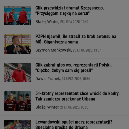
Glik przewidział dramat Szczęsnego.
"Przysięgam z ręką na sercu"
26 LIPCA 2026, 12:42
Błażej Winter,
PZPN ujawnił, ile stracił za brak awansu na
MŚ. Gigantyczna suma
25 LIPCA 2026, 13:57
Szymon Mańkowski,
Glik zabrał głos ws. reprezentacji Polski.
"Ciężko, żebym sam się prosił"
24 LIPCA 2026, 10:54
Dawid Franek,
51-krotny reprezentant chce wrócić do kadry.
Tak zamierza przekonać Urbana
21 LIPCA 2026, 05:20
Błażej Winter,
Lewandowski opuści mecz reprezentacji?
Specjalna prośba do Urbana