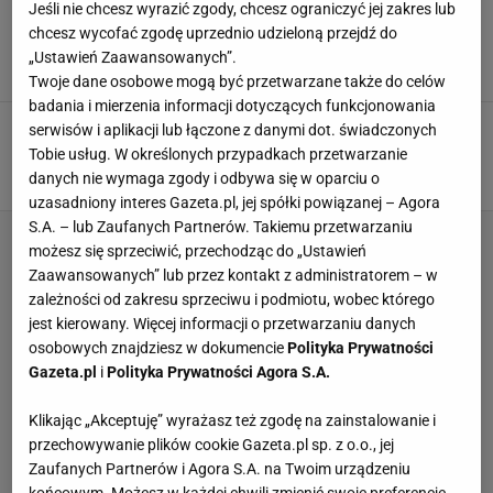
Jeśli nie chcesz wyrazić zgody, chcesz ograniczyć jej zakres lub
PZPN traci największego sponsora!
chcesz wycofać zgodę uprzednio udzieloną przejdź do
Wielomilionowe straty
„Ustawień Zaawansowanych”.
5 SIERPNIA 2026, 16:51
Paweł Matys,
Twoje dane osobowe mogą być przetwarzane także do celów
badania i mierzenia informacji dotyczących funkcjonowania
Hajto: On w reprezentacji nie gra dla pieniędzy.
serwisów i aplikacji lub łączone z danymi dot. świadczonych
Niesamowicie go za to szanuję
Tobie usług. W określonych przypadkach przetwarzanie
5 SIERPNIA 2026, 15:04
danych nie wymaga zgody i odbywa się w oparciu o
Aleksander Bernard,
uzasadniony interes Gazeta.pl, jej spółki powiązanej – Agora
S.A. – lub Zaufanych Partnerów. Takiemu przetwarzaniu
możesz się sprzeciwić, przechodząc do „Ustawień
Zaawansowanych” lub przez kontakt z administratorem – w
zależności od zakresu sprzeciwu i podmiotu, wobec którego
jest kierowany. Więcej informacji o przetwarzaniu danych
osobowych znajdziesz w dokumencie
Polityka Prywatności
Gazeta.pl
i
Polityka Prywatności Agora S.A.
Klikając „Akceptuję” wyrażasz też zgodę na zainstalowanie i
przechowywanie plików cookie Gazeta.pl sp. z o.o., jej
Zaufanych Partnerów i Agora S.A. na Twoim urządzeniu