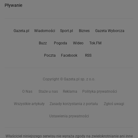
Pływanie
Gazeta.pl
Wiadomości
Sport.pl
Biznes
Gazeta Wyborcza
Buzz
Pogoda
Wideo
Tok.FM
Poczta
Facebook
RSS
Copyright © Gazeta.pl sp. z o.o.
O Nas
Staże u nas
Reklama
Polityka prywatności
Wszystkie artykuły
Zasady korzystania z portalu
Zgłoś uwagi
Ustawienia prywatności
Właściciel niniejszego serwisu nie wyraża zgody na zwielokrotnianie ani inne