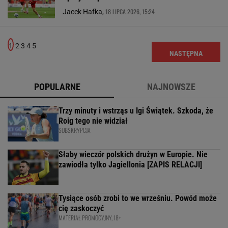
18 LIPCA 2026, 15:24
Jacek Hafka,
1
2
3
4
5
NASTĘPNA
POPULARNE
NAJNOWSZE
Trzy minuty i wstrząs u Igi Świątek. Szkoda, że
Roig tego nie widział
SUBSKRYPCJA
Słaby wieczór polskich drużyn w Europie. Nie
zawiodła tylko Jagiellonia [ZAPIS RELACJI]
Tysiące osób zrobi to we wrześniu. Powód może
cię zaskoczyć
MATERIAŁ PROMOCYJNY, 18+