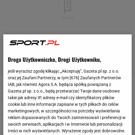
Droga Użytkowniczko, Drogi Użytkowniku,
jeśli wyrazisz zgodę klikając „Akceptuję”, Gazeta.pl sp. z o.o.
oraz jej Zaufani Partnerzy, w tym [
676
] Zaufanych Partnerów
IAB, jak również Agora S.A. będąca spółką powiązaną z
EURO 2024 - MISTRZOSTWA EUROPY W PIŁCE
Gazeta.pl sp. z o.o., będą przetwarzać Twoje dane osobowe
NOŻNEJ
takie jak adresy IP, adresy e-mail czy identyfikatory plików
cookie lub inne informacje zapisane w tych plikach do celów
Brzoska przemówił ws. zakończenia
marketingowych, w szczególności na potrzeby wyświetlania
współpracy z PZPN
reklam dopasowanych do Twoich zainteresowań i preferencji w
6 SIERPNIA 2026, 17:15
swoich serwisach, aplikacjach i w Internecie lub personalizacji
Szymon Mańkowski,
treści w nich wyświetlanych. Wyrażenie zgody jest dobrowolne.