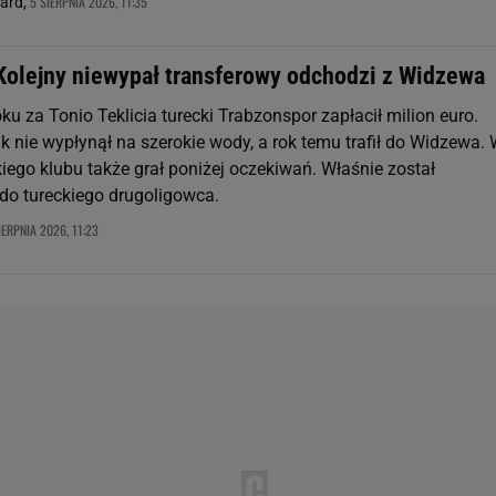
5 SIERPNIA 2026, 11:35
nard,
 Kolejny niewypał transferowy odchodzi z Widzewa
u za Tonio Teklicia turecki Trabzonspor zapłacił milion euro.
k nie wypłynął na szerokie wody, a rok temu trafił do Widzewa.
iego klubu także grał poniżej oczekiwań. Właśnie został
o tureckiego drugoligowca.
IERPNIA 2026, 11:23