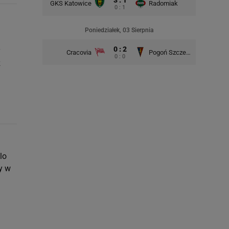
GKS Katowice
Radomiak
Lech P
0 : 1
Poniedziałek, 03 Sierpnia
0 : 2
y
Cracovia
Pogoń Szczecin
0 : 0
z
lo
y w