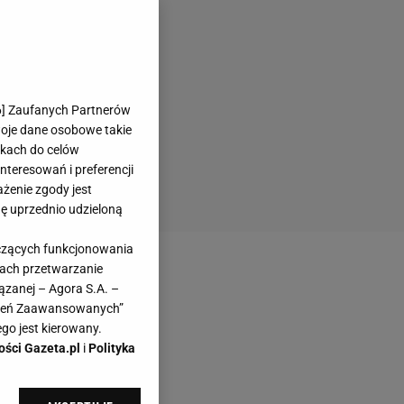
6
] Zaufanych Partnerów
woje dane osobowe takie
likach do celów
teresowań i preferencji
ażenie zgody jest
dę uprzednio udzieloną
yczących funkcjonowania
kach przetwarzanie
ązanej – Agora S.A. –
awień Zaawansowanych”
go jest kierowany.
ości Gazeta.pl
i
Polityka