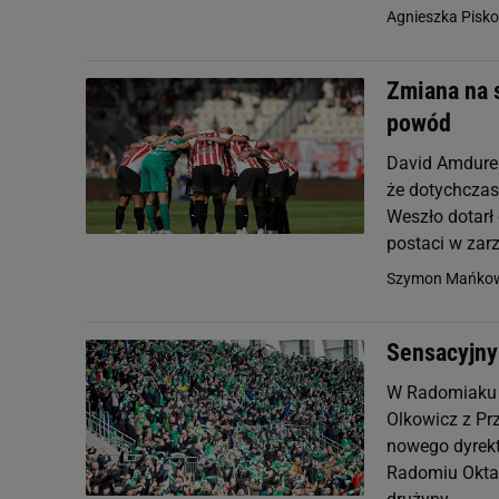
Agnieszka Pisko
Zmiana na 
powód
David Amdurer
że dotychczas
Weszło dotarł 
postaci w zarz
Szymon Mańkow
Sensacyjny
W Radomiaku w
Olkowicz z Pr
nowego dyrek
Radomiu Oktaw