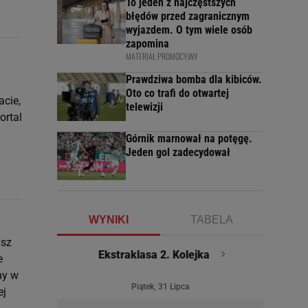
To jeden z najczęstszych
błędów przed zagranicznym
wyjazdem. O tym wiele osób
zapomina
MATERIAŁ PROMOCYJNY
Prawdziwa bomba dla kibiców.
Oto co trafi do otwartej
acie,
telewizji
ortal
Górnik marnował na potęgę.
Jeden gol zadecydował
WYNIKI
TABELA
asz
Ekstraklasa 2. Kolejka
e
ny w
Piątek, 31 Lipca
ej