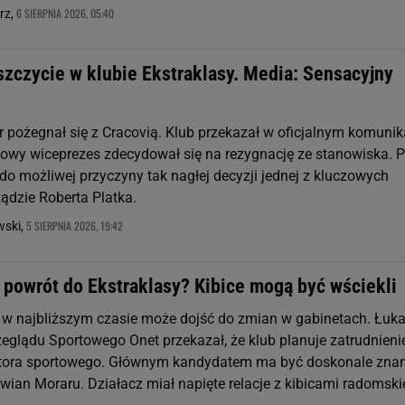
6 SIERPNIA 2026, 05:40
rz,
szczycie w klubie Ekstraklasy. Media: Sensacyjny
 pożegnał się z Cracovią. Klub przekazał w oficjalnym komunik
owy wiceprezes zdecydował się na rezygnację ze stanowiska. P
do możliwej przyczyny tak nagłej decyzji jednej z kluczowych
ądzie Roberta Platka.
5 SIERPNIA 2026, 19:42
ski,
 powrót do Ekstraklasy? Kibice mogą być wściekli
 najbliższym czasie może dojść do zmian w gabinetach. Łuk
zeglądu Sportowego Onet przekazał, że klub planuje zatrudnieni
tora sportowego. Głównym kandydatem ma być doskonale zna
ian Moraru. Działacz miał napięte relacje z kibicami radomski