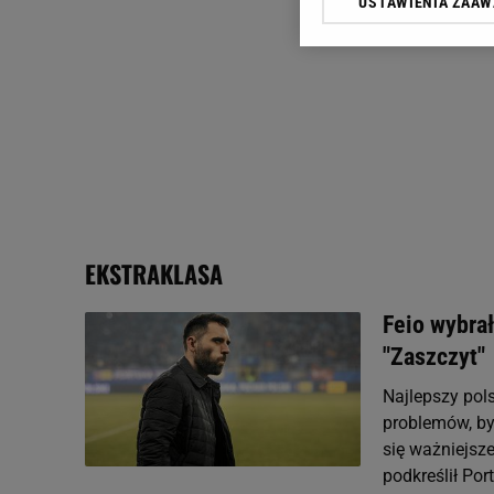
USTAWIENIA ZAA
Klikając „Akceptuję” wyra
Zaufanych Partnerów i A
dotyczące plików cookie,
odnośnik „Ustawienia pr
plików cookie możliwa je
My, nasi Zaufani Partne
Użycie dokładnych danych
Przechowywanie informacji
badnie odbiorców i uleps
EKSTRAKLASA
Feio wybrał
"Zaszczyt"
Najlepszy pol
problemów, by
się ważniejsze
podkreślił Po