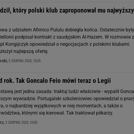
dził, który polski klub zaproponował mu najwyższy
owa z udziałem Afimico Pululu dobiegła końca. Ostatecznie był
iellonii podpisał kontrakt z saudyjskim Al-Hazem. W rozmowie 
.pl Kongijczyk opowiedział o negocjacjach z polskimi klubami.
łożył najlepszą ofertę.
5 SIERPNIA 2026, 16:05
ski,
 rok. Tak Goncalo Feio mówi teraz o Legii
stawą jest jedna zasada: traktuj ludzi właściwie - wypalił Gonca
szym wywiadzie. Portugalski szkoleniowiec opowiedział o prac
a, o najbardziej wyjątkowych w niej momentach, a także o
ództwa, którymi się kierował. Tak traktował piłkarzy.
5 SIERPNIA 2026, 16:00
rz,