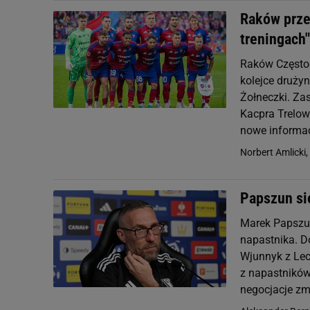
Raków przes
treningach"
Raków Częstoc
kolejce drużyn
Żołneczki. Za
Kacpra Trelows
nowe informac
Norbert Amlicki,
Papszun si
Marek Papszun
napastnika. D
Wjunnyk z Lech
z napastników 
negocjacje zmi