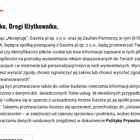
ko, Drogi Użytkowniku,
jąc „Akceptuję”, Gazeta.pl sp. z o.o. oraz jej Zaufani Partnerzy, w tym [
67
.A. będąca spółką powiązaną z Gazeta.pl sp. z o.o., będą przetwarzać T
ail czy identyfikatory plików cookie lub inne informacje zapisane w tych p
gólności na potrzeby wyświetlania reklam dopasowanych do Twoich zain
acjach i w Internecie lub personalizacji treści w nich wyświetlanych. Wyr
cesz wyrazić zgody, chcesz ograniczyć jej zakres lub chcesz wycofać zgo
aawansowanych”.
 być przetwarzane także do celów badania i mierzenia informacji dot
 łączone z danymi dot. świadczonych Tobie usług. W określonych przypad
i odbywa się w oparciu o uzasadniony interes Gazeta.pl, jej spółki powi
. Takiemu przetwarzaniu możesz się sprzeciwić, przechodząc do „Ust
nistratorem – w zależności od zakresu sprzeciwu i podmiotu, wobec które
etwarzaniu danych osobowych znajdziesz w dokumencie
Polityka Prywatn