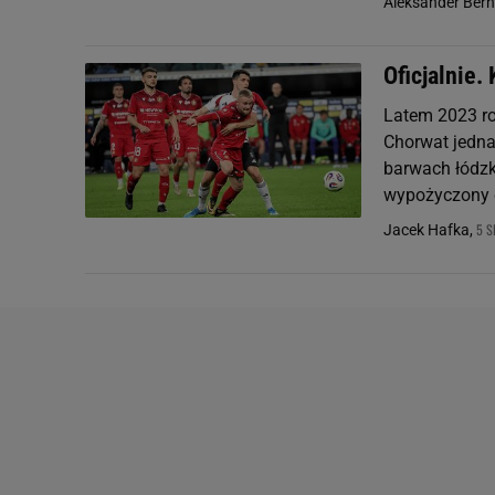
Aleksander Ber
Oficjalnie.
Latem 2023 rok
Chorwat jedna
barwach łódzk
wypożyczony d
5 S
Jacek Hafka,