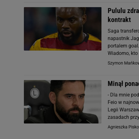
Pululu zdra
kontrakt
Saga transfer
napastnik Jag
portalem goal
Wiadomo, kto z
Szymon Mańkow
Minął ponad
- Dla mnie pod
Feio w najnow
Legii Warszaw
zasadach przyw
Agnieszka Pisko