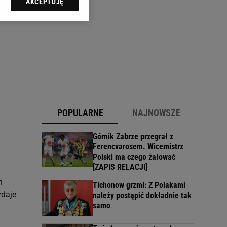
AKCEPTUJĘ
l sp. z o.o., jej
ić swoje preferencje
arzania danych poprzez
ych”. Zmiana ustawień
ach:
 celów identyfikacji.
omiar reklam i treści,
POPULARNE
NAJNOWSZE
Górnik Zabrze przegrał z
Ferencvarosem. Wicemistrz
Polski ma czego żałować
[ZAPIS RELACJI]
h
Tichonow grzmi: Z Polakami
ydaje
należy postąpić dokładnie tak
samo