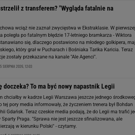
trzelił z transferem? "Wygląda fatalnie na
howa wciąż nie zaznał zwycięstwa w Ekstraklasie. W pierwsze
a poległa po fatalnym błędzie 17-letniego bramkarza - Wiktora
stanawiano się, dlaczego postawiono na młodego golkipera, ma
kiego, który grał w Pucharach i Bośniaka Tarika Karicia. Teraz
je zostały przekazane na kanale "Ale Agenci".
5 SIERPNIA 2026, 12:03
ę doczeka? To ma być nowy napastnik Legii
 chciałby w kadrze Legii Warszawa jeszcze jednego środkowe
o tej pory media informowały, że życzeniem trenera był Bohdan
ii Gdańsk. Teraz czeskie media podają, że do Legii ma trafić j
Sparty Praga. "Sprawa nie jest jeszcze sfinalizowana, ale
erzają w kierunku Polski" - czytamy.