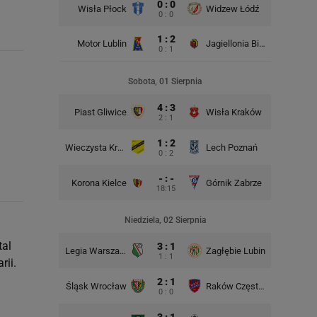
0 : 0
Wisła Płock
Widzew Łódź
Wisła K
0 : 0
1 : 2
Motor Lublin
Jagiellonia Białystok
0 : 1
Rad
Sobota, 01 Sierpnia
4 : 3
Piast Gliwice
Wisła Kraków
2 : 1
1 : 2
Wieczysta Kraków
Lech Poznań
Korona 
0 : 2
- : -
Korona Kielce
Górnik Zabrze
18:15
Niedziela, 02 Sierpnia
tal
3 : 1
Legia Warszawa
Zagłębie Lubin
Śląsk Wr
1 : 1
rii.
2 : 1
Śląsk Wrocław
Raków Częstochowa
GKS Kat
0 : 0
3 : 1