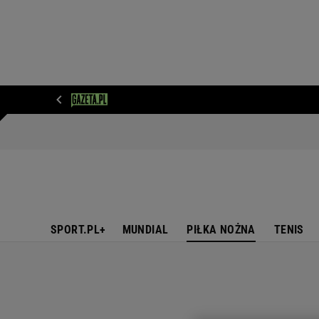
WIADOMOŚCI
NEXT
SPORT
PLOTEK
D
SPORT.PL+
MUNDIAL
PIŁKA NOŻNA
TENIS