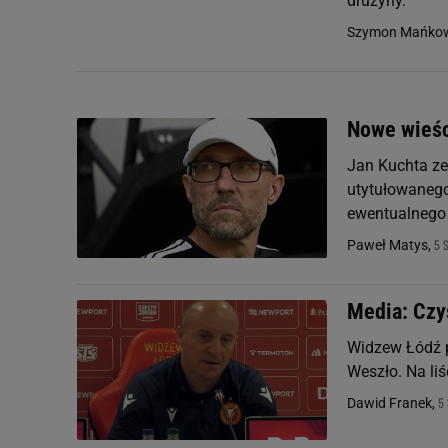
drużyny.
Szymon Mańkow
Nowe wieśc
Jan Kuchta ze 
utytułowanego
ewentualnego 
5 
Paweł Matys,
Media: Czy
Widzew Łódź pl
Weszło. Na liś
5 
Dawid Franek,