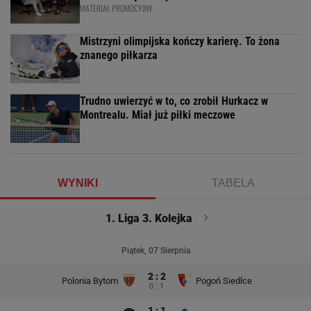
MATERIAŁ PROMOCYJNY
Mistrzyni olimpijska kończy karierę. To żona
znanego piłkarza
Trudno uwierzyć w to, co zrobił Hurkacz w
Montrealu. Miał już piłki meczowe
WYNIKI
TABELA
1. Liga 3. Kolejka
Piątek, 07 Sierpnia
2 : 2
Polonia Bytom
Pogoń Siedlce
0 : 1
1 : 1