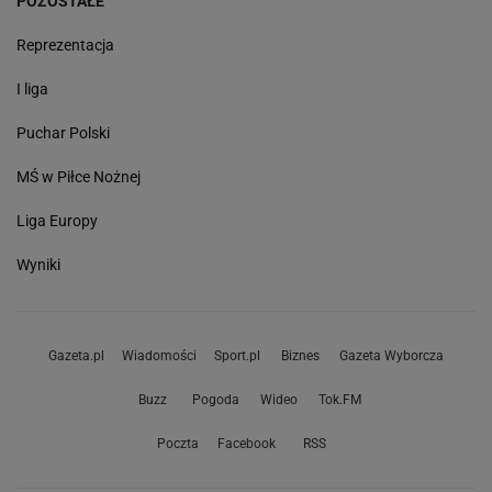
POZOSTAŁE
Reprezentacja
I liga
Puchar Polski
MŚ w Piłce Nożnej
Liga Europy
Wyniki
Gazeta.pl
Wiadomości
Sport.pl
Biznes
Gazeta Wyborcza
Buzz
Pogoda
Wideo
Tok.FM
Poczta
Facebook
RSS