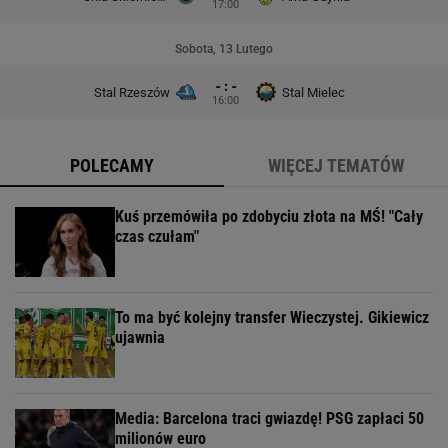
17:00
Sobota, 13 Lutego
- : -
Stal Rzeszów
Stal Mielec
16:00
POLECAMY
WIĘCEJ TEMATÓW
Kuś przemówiła po zdobyciu złota na MŚ! "Cały
czas czułam"
To ma być kolejny transfer Wieczystej. Gikiewicz
ujawnia
Media: Barcelona traci gwiazdę! PSG zapłaci 50
milionów euro