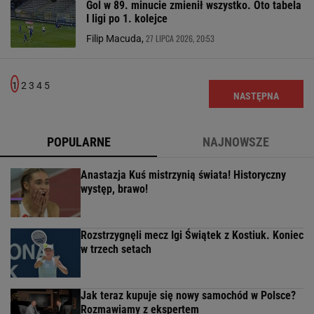
Gol w 89. minucie zmienił wszystko. Oto tabela
I ligi po 1. kolejce
27 LIPCA 2026, 20:53
Filip Macuda,
1
2
3
4
5
NASTĘPNA
POPULARNE
NAJNOWSZE
Anastazja Kuś mistrzynią świata! Historyczny
występ, brawo!
Rozstrzygnęli mecz Igi Świątek z Kostiuk. Koniec
w trzech setach
Jak teraz kupuje się nowy samochód w Polsce?
Rozmawiamy z ekspertem