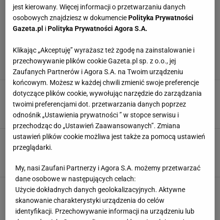
jest kierowany. Więcej informacji o przetwarzaniu danych
osobowych znajdziesz w dokumencie
Polityka Prywatności
Gazeta.pl
i
Polityka Prywatności Agora S.A.
Klikając „Akceptuję” wyrażasz też zgodę na zainstalowanie i
przechowywanie plików cookie Gazeta.pl sp. z o.o., jej
Zaufanych Partnerów i Agora S.A. na Twoim urządzeniu
końcowym. Możesz w każdej chwili zmienić swoje preferencje
Trener Lechii opowiedział Ukraińcom o pracy w
dotyczące plików cookie, wywołując narzędzie do zarządzania
Polsce. Można spaść z krzesła
twoimi preferencjami dot. przetwarzania danych poprzez
3 SIERPNIA 2026, 19:23
Filip Macuda,
odnośnik „Ustawienia prywatności ” w stopce serwisu i
przechodząc do „Ustawień Zaawansowanych”. Zmiana
ustawień plików cookie możliwa jest także za pomocą ustawień
Tragedia polskiej rodziny w Czechach. Ruch
przeglądarki.
Chorzów natychmiast zareagował
3 SIERPNIA 2026, 16:30
Filip Macuda,
My, nasi Zaufani Partnerzy i Agora S.A. możemy przetwarzać
dane osobowe w następujących celach:
Kibice go nienawidzą. Kapitan Lechii oddał
Użycie dokładnych danych geolokalizacyjnych. Aktywne
opaskę i uciekł. Totalny chaos
skanowanie charakterystyki urządzenia do celów
3 SIERPNIA 2026, 15:54
identyfikacji. Przechowywanie informacji na urządzeniu lub
Mateusz Gaweł,