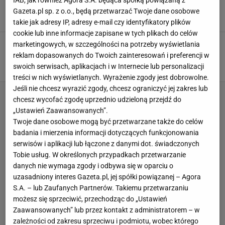
IAB, jak również Agora S.A. będąca spółką powiązaną z
Ciebie". Lechia żegna legendę
Gazeta.pl sp. z o.o., będą przetwarzać Twoje dane osobowe
4 SIERPNIA 2026, 18:37
Mateusz Gaweł,
takie jak adresy IP, adresy e-mail czy identyfikatory plików
cookie lub inne informacje zapisane w tych plikach do celów
Urfer spotkał się z kibicami Lechii. "Reakcja na
marketingowych, w szczególności na potrzeby wyświetlania
sali: Wybuch śmiechu"
reklam dopasowanych do Twoich zainteresowań i preferencji w
swoich serwisach, aplikacjach i w Internecie lub personalizacji
4 SIERPNIA 2026, 16:13
Bartosz Naus,
treści w nich wyświetlanych. Wyrażenie zgody jest dobrowolne.
Jeśli nie chcesz wyrazić zgody, chcesz ograniczyć jej zakres lub
chcesz wycofać zgodę uprzednio udzieloną przejdź do
„Ustawień Zaawansowanych”.
Twoje dane osobowe mogą być przetwarzane także do celów
badania i mierzenia informacji dotyczących funkcjonowania
serwisów i aplikacji lub łączone z danymi dot. świadczonych
Tobie usług. W określonych przypadkach przetwarzanie
danych nie wymaga zgody i odbywa się w oparciu o
uzasadniony interes Gazeta.pl, jej spółki powiązanej – Agora
S.A. – lub Zaufanych Partnerów. Takiemu przetwarzaniu
możesz się sprzeciwić, przechodząc do „Ustawień
Zaawansowanych” lub przez kontakt z administratorem – w
zależności od zakresu sprzeciwu i podmiotu, wobec którego