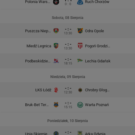
Polonia Warszawa
Ruch Chorzów
0 : 0
Sobota, 08 Sierpnia
- : -
Puszcza Niepołomice
Odra Opole
13:30
- : -
Miedź Legnica
Pogoń Grodzisk Mazowiecki
13:30
- : -
Podbeskidzie Bielsko-Biała
Lechia Gdańsk
18:15
Niedziela, 09 Sierpnia
- : -
ŁKS Łódź
Chrobry Głogów
12:30
- : -
Bruk-Bet Termalica Nieciecza
Warta Poznań
15:15
Poniedziałek, 10 Sierpnia
- : -
Unia Skierniewice
Arka Gdynia