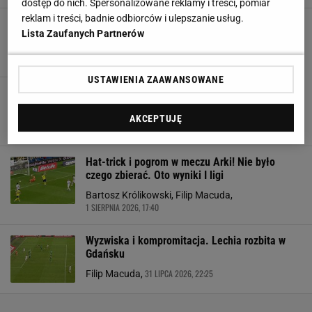
dostęp do nich. Spersonalizowane reklamy i treści, pomiar
reklam i treści, badnie odbiorców i ulepszanie usług.
Mecz sezonu w I lidze! Było już 3:0
Lista Zaufanych Partnerów
2 SIERPNIA 2026, 19:07
Paweł Matys,
USTAWIENIA ZAAWANSOWANE
Katastrofa legendarnego polskiego klubu w I
lidze. To nie tak miało być
AKCEPTUJĘ
2 SIERPNIA 2026, 17:32
Bartosz Naus,
Hat-trick i pogrom w meczu Arki! Nie było
czego zbierać. Oto wyniki I ligi
Bartosz Królikowski, Filip Macuda,
1 SIERPNIA 2026, 17:40
Wyzwiska i kompromitacja. Lechia rozbita w
Gdańsku
31 LIPCA 2026, 22:25
Filip Macuda,