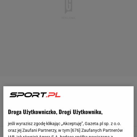
1 LIGA
Sześć bramek w meczach I ligi! Niespodzianka
w hicie kolejki
Droga Użytkowniczko, Drogi Użytkowniku,
7 SIERPNIA 2026, 22:33
Szymon Mańkowski,
jeśli wyrazisz zgodę klikając „Akceptuję”, Gazeta.pl sp. z o.o.
oraz jej Zaufani Partnerzy, w tym [
676
] Zaufanych Partnerów
"Ten numer będzie na zawsze należał do