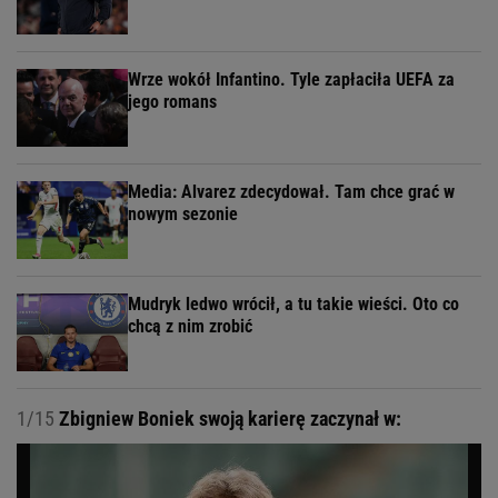
Wrze wokół Infantino. Tyle zapłaciła UEFA za
jego romans
Media: Alvarez zdecydował. Tam chce grać w
nowym sezonie
Mudryk ledwo wrócił, a tu takie wieści. Oto co
chcą z nim zrobić
1/15
Zbigniew Boniek swoją karierę zaczynał w: