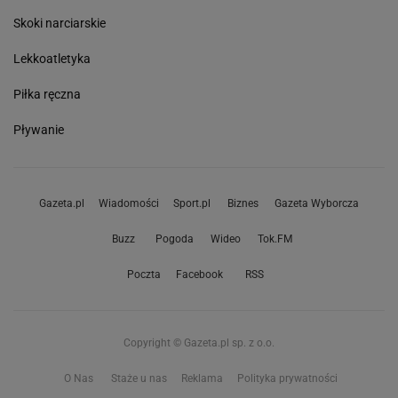
Skoki narciarskie
Lekkoatletyka
Piłka ręczna
Pływanie
Gazeta.pl
Wiadomości
Sport.pl
Biznes
Gazeta Wyborcza
Buzz
Pogoda
Wideo
Tok.FM
Poczta
Facebook
RSS
Copyright © Gazeta.pl sp. z o.o.
O Nas
Staże u nas
Reklama
Polityka prywatności