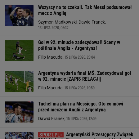
Wszyscy na to czekali. Tak Messi podsumował
mecz z Anglią
Szymon Mańkowski, Dawid Franek,
16 LIPCA 2026, 06:32
Gol w 92. minucie zadecydował! Sceny w
półfinale Anglia - Argentyna!
15 LIPCA 2026, 23:04
Filip Macuda,
Argentyna wydarła finał MŚ. Zadecydował gol
w 92. minucie [ZAPIS RELACJI]
15 LIPCA 2026, 19:59
Filip Macuda,
Tuchel ma plan na Messiego. Oto co mówi
przed meczem Anglii z Argentyną
15 LIPCA 2026, 12:09
Dawid Franek,
Argentyński Przestępczy Związek