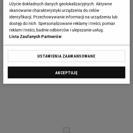
8 SIERPNIA 2026, 18:35
Dawid Franek,
Użycie dokładnych danych geolokalizacyjnych. Aktywne
skanowanie charakterystyki urządzenia do celów
identyfikacji. Przechowywanie informacji na urządzeniu lub
Oto co Leo Messi podarował kolegom z
dostęp do nich. Spersonalizowane reklamy i treści, pomiar
reprezentacji po MŚ
reklam i treści, badnie odbiorców i ulepszanie usług.
26 LIPCA 2026, 15:04
Błażej Winter,
Lista Zaufanych Partnerów
Powstało mnóstwo teorii. Ujawnił, co działo się
w szatni Argentyny
USTAWIENIA ZAAWANSOWANE
22 LIPCA 2026, 22:40
Dominik Stachowiak,
AKCEPTUJĘ