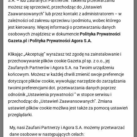
S.A. – lub Zaufanych Partnerów. Takiemu przetwarzaniu
Reprezentacja
możesz się sprzeciwić, przechodząc do „Ustawień
Zaawansowanych” lub przez kontakt z administratorem – w
W Argentynie wszyscy porównują go z Diego Armando
zależności od zakresu sprzeciwu i podmiotu, wobec którego
Maradoną, największym dotychczasowym, zawodnikiem
jest kierowany. Więcej informacji o przetwarzaniu danych
w historii reprezentacji. Były gwiazdor Napoli zdobył z nią
osobowych znajdziesz w dokumencie
Polityka Prywatności
Gazeta.pl
i
Polityka Prywatności Agora S.A.
w 1982 roku MŚ, a Messiemu ta sztuka się jeszcze nie
udała. Ale może się pochwalić wieloma innymi
Klikając „Akceptuję” wyrażasz też zgodę na zainstalowanie i
sukcesami. Najbliżej tego osiągnięcia był w 2014 roku,
przechowywanie plików cookie Gazeta.pl sp. z o.o., jej
ale w finale mistrzostw świata Argentyna uległa Niemcom
Zaufanych Partnerów i Agora S.A. na Twoim urządzeniu
0:1. Messi wygrał jednak złoty medal olimpijski podczas
końcowym. Możesz w każdej chwili zmienić swoje preferencje
dotyczące plików cookie, wywołując narzędzie do zarządzania
igrzysk w 2008 roku. Dla kadry rozegrał ponad sto
twoimi preferencjami dot. przetwarzania danych poprzez
meczów, w których strzelił ponad 50 bramek.
odnośnik „Ustawienia prywatności ” w stopce serwisu i
przechodząc do „Ustawień Zaawansowanych”. Zmiana
ustawień plików cookie możliwa jest także za pomocą ustawień
LIONEL MESSI
przeglądarki.
Tak FC Barcelona pożegnała ojca Leo
My, nasi Zaufani Partnerzy i Agora S.A. możemy przetwarzać
Messiego
dane osobowe w następujących celach: