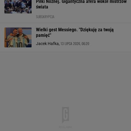
Piłki Nożnej. Gigantyczna afera wokół mistrzów
świata
SUBSKRYPCJA
Wielki gest Messiego. "Dziękuję za twoją
pamięć"
13 LIPCA 2026, 06:20
Jacek Hafka,