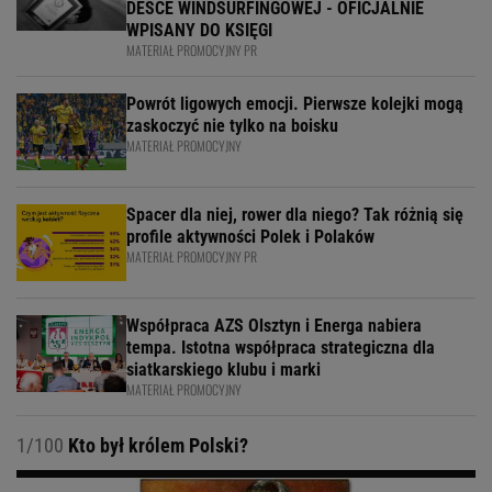
DESCE WINDSURFINGOWEJ - OFICJALNIE
WPISANY DO KSIĘGI
MATERIAŁ PROMOCYJNY PR
Powrót ligowych emocji. Pierwsze kolejki mogą
zaskoczyć nie tylko na boisku
MATERIAŁ PROMOCYJNY
Spacer dla niej, rower dla niego? Tak różnią się
profile aktywności Polek i Polaków
MATERIAŁ PROMOCYJNY PR
Współpraca AZS Olsztyn i Energa nabiera
tempa. Istotna współpraca strategiczna dla
siatkarskiego klubu i marki
MATERIAŁ PROMOCYJNY
1/100
Kto był królem Polski?