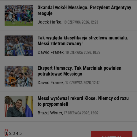
Skandal wokół Messiego. Prezydent Argentyny
reaguje
19 CZERWCA 2026, 12:23
Jacek Hafka,
Tak wygląda klasyfikacja strzelców mundialu.
Messi zdetronizowany!
19 CZERWCA 2026, 10:33
Dawid Franek,
Ekspert tłumaczy. Tak Marciniak powinien
potraktować Messiego
17 CZERWCA 2026, 12:47
Dawid Franek,
Messi wyrównał rekord Klose. Niemcy od razu
to przypomnieli
17 CZERWCA 2026, 12:02
Błażej Winter,
1
2
3
4
5