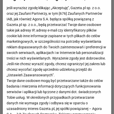
najwięcej goli w roku kalendarzowym: 91 goli (2012) czy
jeśli wyrazisz zgodę klikając „Akceptuję”, Gazeta.pl sp. z o.o.
najwięcej bramek w jednym sezonie: 73 (2011/2012).
oraz jej Zaufani Partnerzy, w tym [
676
] Zaufanych Partnerów
IAB, jak również Agora S.A. będąca spółką powiązaną z
Messi to jedyny piłkarz w historii, który aż pięciokrotnie, w
Gazeta.pl sp. z o.o., będą przetwarzać Twoje dane osobowe
tym cztery razy z rzędu w latach 2009-12, został
takie jak adresy IP, adresy e-mail czy identyfikatory plików
ogłoszony przez FIFA najlepszym piłkarzem świata. Piątą
cookie lub inne informacje zapisane w tych plikach do celów
marketingowych, w szczególności na potrzeby wyświetlania
statuetkę zgarnął w 2015 roku. Do jego sukcesów
reklam dopasowanych do Twoich zainteresowań i preferencji w
indywidualnych dochodzi wiele osiągnięć drużynowych.
swoich serwisach, aplikacjach i w Internecie lub personalizacji
Wraz z Barceloną m.in.: aż ośmiokrotnie był mistrzem
treści w nich wyświetlanych. Wyrażenie zgody jest dobrowolne.
Hiszpanii, a także cztery razy wygrywał Ligę Mistrzów.
Jeśli nie chcesz wyrazić zgody, chcesz ograniczyć jej zakres lub
chcesz wycofać zgodę uprzednio udzieloną przejdź do
„Ustawień Zaawansowanych”.
Do tego zdobył kilkanaście pucharów (m.in.: 4 puchary
Twoje dane osobowe mogą być przetwarzane także do celów
kraju i 7 Superpucharów Hiszpanii). Messi wielokrotnie
badania i mierzenia informacji dotyczących funkcjonowania
deklarował chęć zakończenia kariery w Barcelonie.
serwisów i aplikacji lub łączone z danymi dot. świadczonych
Fachowy portal transfermarkt.de wycenia go na 120 mln
Tobie usług. W określonych przypadkach przetwarzanie
euro, ale nawet taka oferta nie przekonałby "Blaugrany"
danych nie wymaga zgody i odbywa się w oparciu o
do sprzedaży swojej gwiazdy.
uzasadniony interes Gazeta.pl, jej spółki powiązanej – Agora