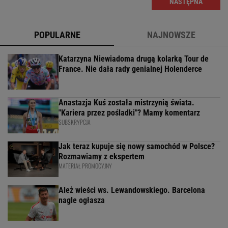
NASTĘPNA
POPULARNE
NAJNOWSZE
Katarzyna Niewiadoma drugą kolarką Tour de
France. Nie dała rady genialnej Holenderce
Anastazja Kuś została mistrzynią świata.
"Kariera przez pośladki"? Mamy komentarz
SUBSKRYPCJA
Jak teraz kupuje się nowy samochód w Polsce?
Rozmawiamy z ekspertem
MATERIAŁ PROMOCYJNY
Ależ wieści ws. Lewandowskiego. Barcelona
nagle ogłasza