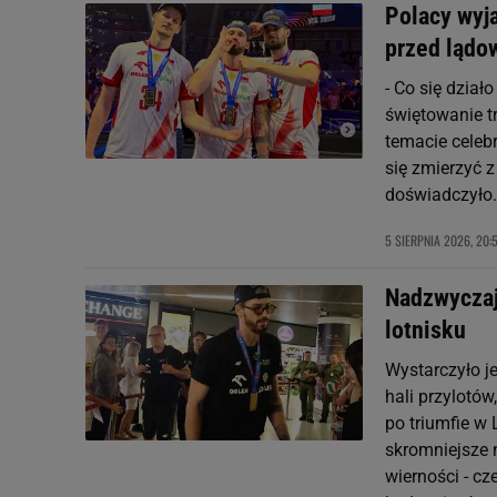
Polacy wyja
przed lądo
- Co się dział
świętowanie t
temacie celebr
się zmierzyć z
doświadczyło.
5 SIERPNIA 2026, 20:
Nadzwyczajn
lotnisku
Wystarczyło je
hali przylotó
po triumfie w
skromniejsze 
wierności - cz