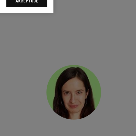
AKCEPTUJĘ
l sp. z o.o., jej
ić swoje preferencje
arzania danych poprzez
ych”. Zmiana ustawień
ach:
 celów identyfikacji.
omiar reklam i treści,