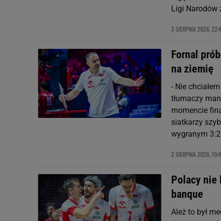
Ligi Narodów 
3 SIERPNIA 2026, 22:
Fornal prób
na ziemię
- Nie chciałem
tłumaczy mane
momencie fina
siatkarzy szy
wygranym 3:2
2 SIERPNIA 2026, 19:
Polacy nie 
banque
Ależ to był m