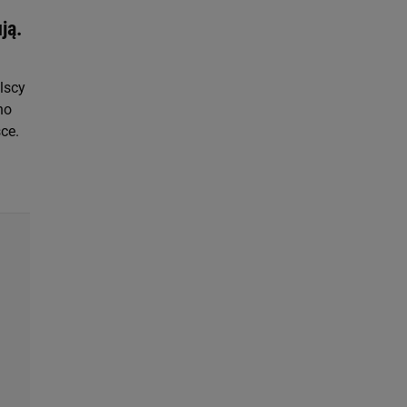
ją.
lscy
no
ce.