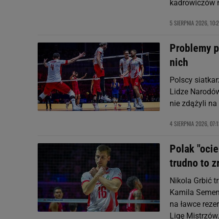
kadrowiczów n
5 SIERPNIA 2026, 10:
Problemy p
nich
Polscy siatkar
Lidze Narodów
nie zdążyli na
4 SIERPNIA 2026, 07:
Polak "ocie
trudno to 
Nikola Grbić 
Kamila Semeni
na ławce reze
Ligę Mistrzów.