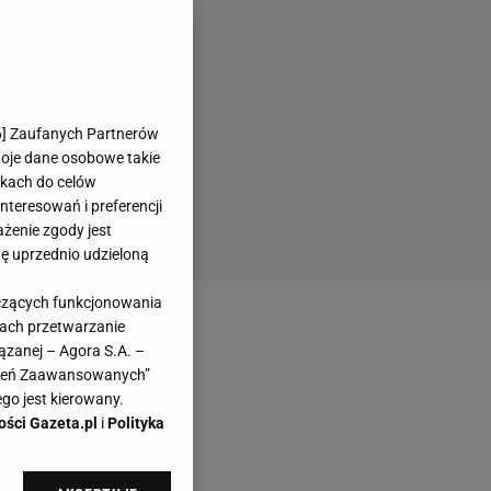
6
] Zaufanych Partnerów
woje dane osobowe takie
likach do celów
teresowań i preferencji
ażenie zgody jest
dę uprzednio udzieloną
yczących funkcjonowania
kach przetwarzanie
ązanej – Agora S.A. –
awień Zaawansowanych”
go jest kierowany.
ości Gazeta.pl
i
Polityka