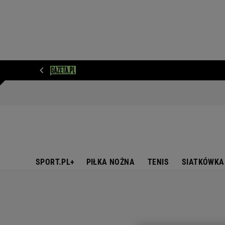
WIADOMOŚCI
NEXT
SPORT
PLOTEK
D
SPORT.PL+
PIŁKA NOŻNA
TENIS
SIATKÓWKA