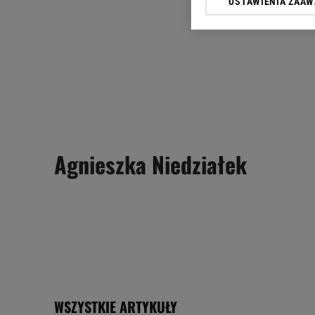
USTAWIENIA ZAA
Klikając „Akceptuję” wyra
Zaufanych Partnerów i A
dotyczące plików cookie,
odnośnik „Ustawienia pr
plików cookie możliwa je
My, nasi Zaufani Partne
Użycie dokładnych danych
Przechowywanie informacji
badnie odbiorców i uleps
Agnieszka Niedziałek
WSZYSTKIE ARTYKUŁY