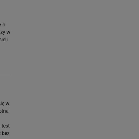
y o
czy w
ieli
się w
otna
 test
t bez