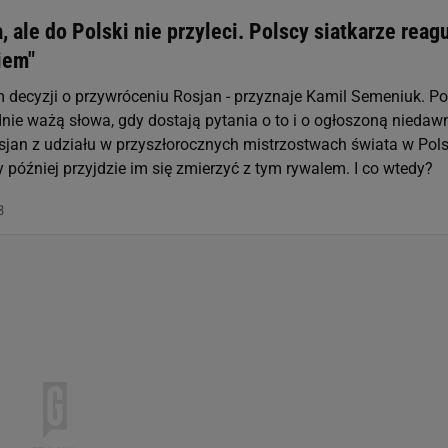
, ale do Polski nie przyleci. Polscy siatkarze reagu
iem"
m decyzji o przywróceniu Rosjan - przyznaje Kamil Semeniuk. Po
dnie ważą słowa, gdy dostają pytania o to i o ogłoszoną niedaw
sjan z udziału w przyszłorocznych mistrzostwach świata w Pols
y później przyjdzie im się zmierzyć z tym rywalem. I co wtedy?
8