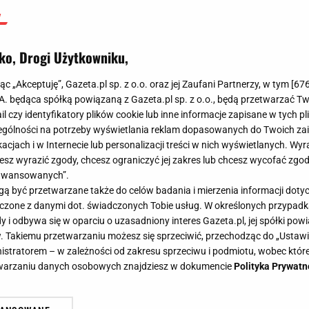
ko, Drogi Użytkowniku,
jąc „Akceptuję”, Gazeta.pl sp. z o.o. oraz jej Zaufani Partnerzy, w tym [
67
.A. będąca spółką powiązaną z Gazeta.pl sp. z o.o., będą przetwarzać T
ail czy identyfikatory plików cookie lub inne informacje zapisane w tych p
gólności na potrzeby wyświetlania reklam dopasowanych do Twoich zain
acjach i w Internecie lub personalizacji treści w nich wyświetlanych. Wyr
cesz wyrazić zgody, chcesz ograniczyć jej zakres lub chcesz wycofać zgo
aawansowanych”.
 być przetwarzane także do celów badania i mierzenia informacji dot
 łączone z danymi dot. świadczonych Tobie usług. W określonych przypad
i odbywa się w oparciu o uzasadniony interes Gazeta.pl, jej spółki powi
. Takiemu przetwarzaniu możesz się sprzeciwić, przechodząc do „Ust
nistratorem – w zależności od zakresu sprzeciwu i podmiotu, wobec które
etwarzaniu danych osobowych znajdziesz w dokumencie
Polityka Prywatn