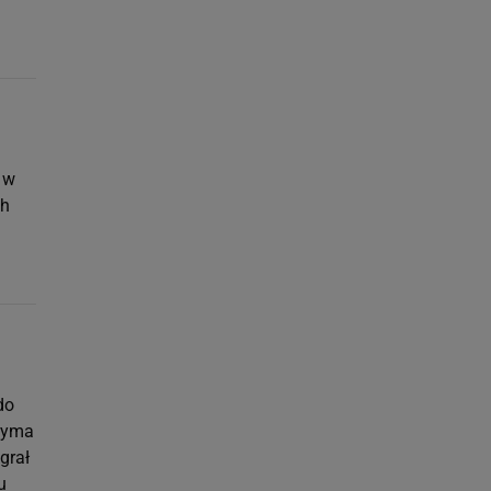
 w
ch
do
rzyma
grał
u