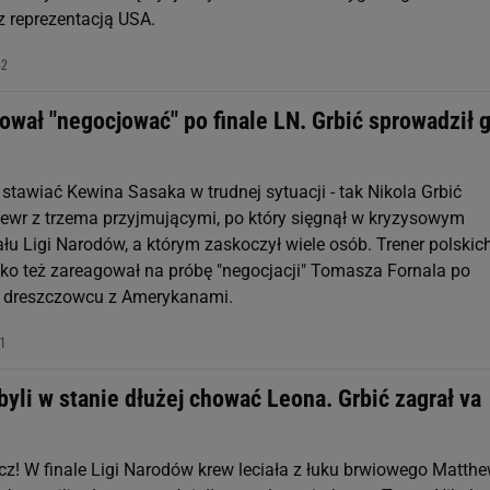
z reprezentacją USA.
42
ował "negocjować" po finale LN. Grbić sprowadził 
 stawiać Kewina Sasaka w trudnej sytuacji - tak Nikola Grbić
wr z trzema przyjmującymi, po który sięgnął w kryzysowym
łu Ligi Narodów, a którym zaskoczył wiele osób. Trener polskic
bko też zareagował na próbę "negocjacji" Tomasza Fornala po
 dreszczowcu z Amerykanami.
41
byli w stanie dłużej chować Leona. Grbić zagrał va
ecz! W finale Ligi Narodów krew leciała z łuku brwiowego Matth