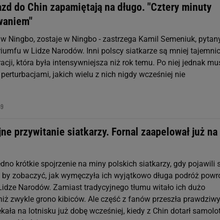
zd do Chin zapamiętają na długo. "Cztery minuty
waniem"
o w Ningbo, zostaje w Ningbo - zastrzega Kamil Semeniuk, pytan
riumfu w Lidze Narodów. Inni polscy siatkarze są mniej tajemni
acji, która była intensywniejsza niż rok temu. Po niej jednak mus
 perturbacjami, jakich wielu z nich nigdy wcześniej nie
59
e przywitanie siatkarzy. Fornal zaapelował już na
dno krótkie spojrzenie na miny polskich siatkarzy, gdy pojawili 
w, by zobaczyć, jak wymęczyła ich wyjątkowo długa podróż powr
 Lidze Narodów. Zamiast tradycyjnego tłumu witało ich dużo
niż zwykle grono kibiców. Ale część z fanów przeszła prawdziwy
ekała na lotnisku już dobę wcześniej, kiedy z Chin dotarł samolo