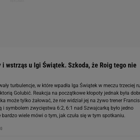
 i wstrząs u Igi Świątek. Szkoda, że Roig tego nie
wały turbulencje, w które wpadła Iga Świątek w meczu trzeciej r
ktorią Golubić. Reakcja na początkowe kłopoty jednak była dobr
tka może tylko żałować, że nie widział jej na żywo trener Franci
ą i symbolem zwycięstwa 6:2, 6:1 nad Szwajcarką było jedno
e bardzo wiele mówi o tym, jak czuła się w tym spotkaniu.
30