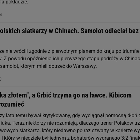
a pokładzie.
24
olskich siatkarzy w Chinach. Samolot odleciał bez
ze nie wrócili zgodnie z pierwotnym planem do kraju po triumfie
. Z powodu opóźnienia ich pierwszego etapu podróży w China
 samolot, którym mieli dotrzeć do Warszawy.
13
ka złotem", a Grbić trzyma go na ławce. Kibicom
zrozumieć
trzy lata temu bywał krytykowany, gdy wyciągnął pomocną dłoń 
uka. Teraz niektórzy nie rozumieją, dlaczego trener Polaków t
rwowych siatkarza, który niedawno po raz czwarty w karierze wy
 I który w niedzielę był jednym z bohaterów wygranego 3:2 finał