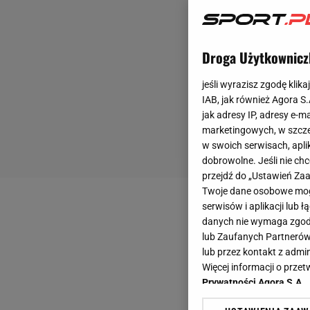
Droga Użytkownicz
jeśli wyrazisz zgodę klika
IAB, jak również Agora S
jak adresy IP, adresy e-m
marketingowych, w szcze
w swoich serwisach, aplik
dobrowolne. Jeśli nie ch
przejdź do „Ustawień Z
Twoje dane osobowe mogą
serwisów i aplikacji lub
danych nie wymaga zgody 
lub Zaufanych Partnerów
lub przez kontakt z admi
Więcej informacji o prz
Prywatności Agora S.A.