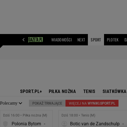
WIADOMOŚCI
NEXT
SPORT
PLOTEK
D
SPORT.PL+
PIŁKA NOŻNA
TENIS
SIATKÓWKA
Polecamy
POKAŻ TRWAJĄCE
WIĘCEJ NA
WYNIKI.SPORT.PL
Dziś 16:00 • Piłka nożna (M)
Dziś 18:00 • Tenis (M)
Polonia Bytom
-
Botic van de Zandschulp
-