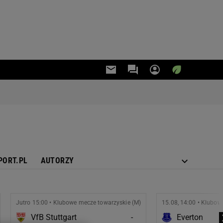
PORT.PL
AUTORZY
Jutro 15:00 • Klubowe mecze towarzyskie (M)
15.08, 14:00 • Klubow
VfB Stuttgart
-
Everton