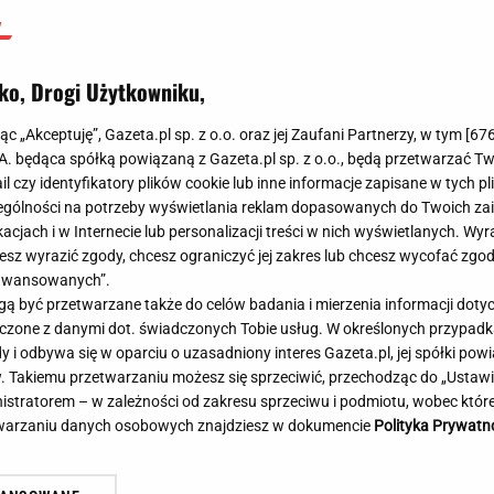
Wisła Płock
-
Ruch Chorzów
-
ko, Drogi Użytkowniku,
jąc „Akceptuję”, Gazeta.pl sp. z o.o. oraz jej Zaufani Partnerzy, w tym [
67
.A. będąca spółką powiązaną z Gazeta.pl sp. z o.o., będą przetwarzać T
ail czy identyfikatory plików cookie lub inne informacje zapisane w tych p
gólności na potrzeby wyświetlania reklam dopasowanych do Twoich zain
acjach i w Internecie lub personalizacji treści w nich wyświetlanych. Wyr
cesz wyrazić zgody, chcesz ograniczyć jej zakres lub chcesz wycofać zgo
aawansowanych”.
 być przetwarzane także do celów badania i mierzenia informacji dot
 łączone z danymi dot. świadczonych Tobie usług. W określonych przypad
i odbywa się w oparciu o uzasadniony interes Gazeta.pl, jej spółki powi
. Takiemu przetwarzaniu możesz się sprzeciwić, przechodząc do „Ust
nistratorem – w zależności od zakresu sprzeciwu i podmiotu, wobec które
etwarzaniu danych osobowych znajdziesz w dokumencie
Polityka Prywatn