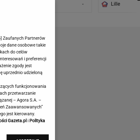
Everton
-
Lille
6
] Zaufanych Partnerów
woje dane osobowe takie
likach do celów
teresowań i preferencji
ażenie zgody jest
dę uprzednio udzieloną
yczących funkcjonowania
kach przetwarzanie
ązanej – Agora S.A. –
awień Zaawansowanych”
go jest kierowany.
ości Gazeta.pl
i
Polityka