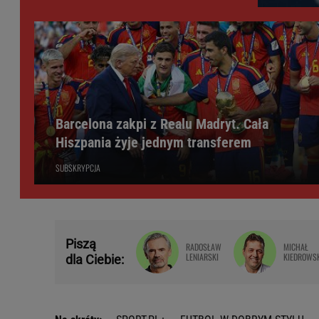
Barcelona zakpi z Realu Madryt. Cała
Hiszpania żyje jednym transferem
SUBSKRYPCJA
Piszą
RADOSŁAW
MICHAŁ
LENIARSKI
KIEDROWS
dla Ciebie: