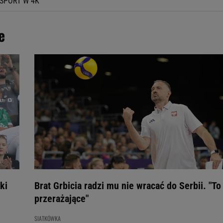
SPORT W 4K
e
ki
Brat Grbicia radzi mu nie wracać do Serbii. "To
przerażające"
SIATKÓWKA