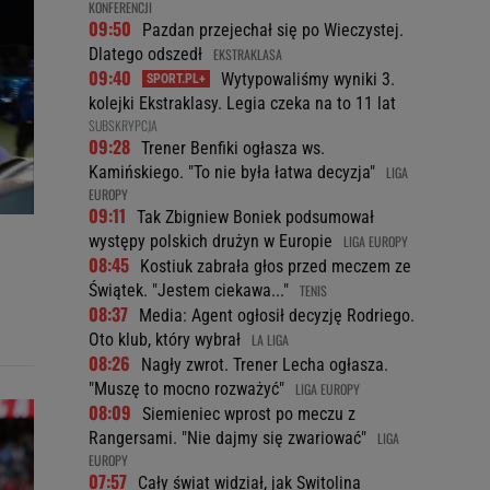
KONFERENCJI
09:50
Pazdan przejechał się po Wieczystej.
Dlatego odszedł
EKSTRAKLASA
09:40
Wytypowaliśmy wyniki 3.
kolejki Ekstraklasy. Legia czeka na to 11 lat
SUBSKRYPCJA
09:28
Trener Benfiki ogłasza ws.
Kamińskiego. "To nie była łatwa decyzja"
LIGA
EUROPY
09:11
Tak Zbigniew Boniek podsumował
występy polskich drużyn w Europie
LIGA EUROPY
08:45
Kostiuk zabrała głos przed meczem ze
Świątek. "Jestem ciekawa..."
TENIS
08:37
Media: Agent ogłosił decyzję Rodriego.
Oto klub, który wybrał
LA LIGA
08:26
Nagły zwrot. Trener Lecha ogłasza.
"Muszę to mocno rozważyć"
LIGA EUROPY
08:09
Siemieniec wprost po meczu z
Rangersami. "Nie dajmy się zwariować"
LIGA
EUROPY
07:57
Cały świat widział, jak Switolina