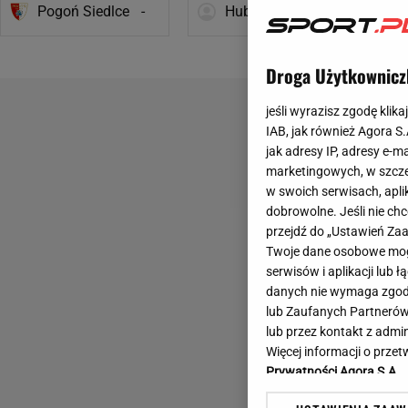
Pogoń Siedlce
-
Hubert Hurkacz
-
Droga Użytkownicz
jeśli wyrazisz zgodę klika
IAB, jak również Agora S
jak adresy IP, adresy e-m
marketingowych, w szcze
w swoich serwisach, aplik
dobrowolne. Jeśli nie ch
przejdź do „Ustawień Z
Twoje dane osobowe mogą
serwisów i aplikacji lub
danych nie wymaga zgody 
lub Zaufanych Partnerów
lub przez kontakt z admi
Więcej informacji o prz
Prywatności Agora S.A.