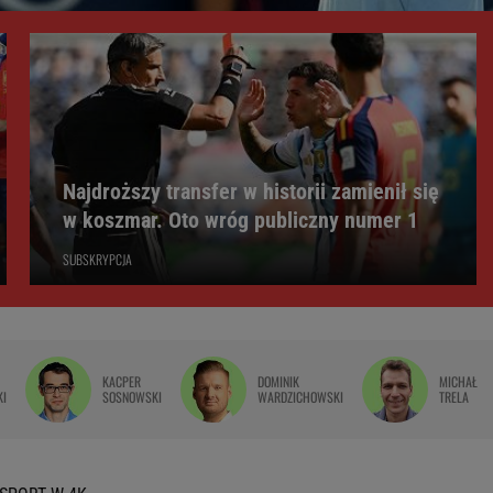
Najdroższy transfer w historii zamienił się
w koszmar. Oto wróg publiczny numer 1
SUBSKRYPCJA
KACPER
DOMINIK
MICHAŁ
KI
SOSNOWSKI
WARDZICHOWSKI
TRELA