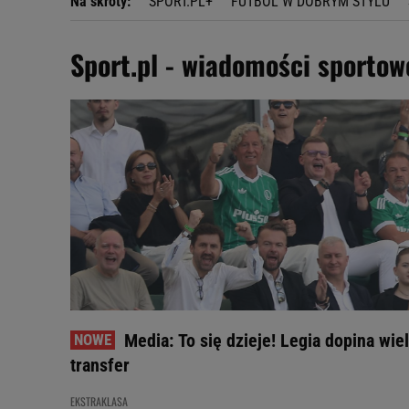
Na skróty:
SPORT.PL+
FUTBOL W DOBRYM STYLU
Sport.pl - wiadomości sportow
Media: To się dzieje! Legia dopina wiel
transfer
EKSTRAKLASA