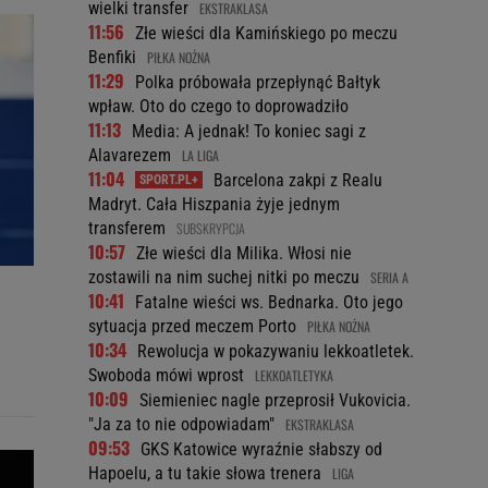
wielki transfer
EKSTRAKLASA
11:56
Złe wieści dla Kamińskiego po meczu
Benfiki
PIŁKA NOŻNA
11:29
Polka próbowała przepłynąć Bałtyk
wpław. Oto do czego to doprowadziło
11:13
Media: A jednak! To koniec sagi z
Alavarezem
LA LIGA
11:04
Barcelona zakpi z Realu
Madryt. Cała Hiszpania żyje jednym
transferem
SUBSKRYPCJA
10:57
Złe wieści dla Milika. Włosi nie
zostawili na nim suchej nitki po meczu
SERIA A
10:41
Fatalne wieści ws. Bednarka. Oto jego
sytuacja przed meczem Porto
PIŁKA NOŻNA
10:34
Rewolucja w pokazywaniu lekkoatletek.
Swoboda mówi wprost
LEKKOATLETYKA
10:09
Siemieniec nagle przeprosił Vukovicia.
"Ja za to nie odpowiadam"
EKSTRAKLASA
09:53
GKS Katowice wyraźnie słabszy od
Hapoelu, a tu takie słowa trenera
LIGA