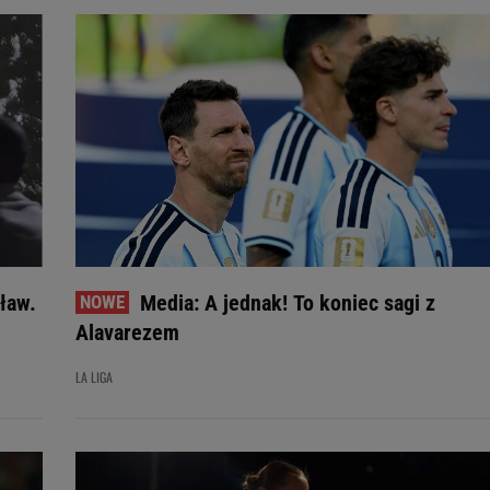
ław.
Media: A jednak! To koniec sagi z
Alavarezem
LA LIGA