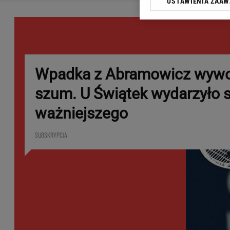
USTAWIENIA ZAA
Klikając „Akceptuję” wyra
Zaufanych Partnerów i A
dotyczące plików cookie,
odnośnik „Ustawienia pr
plików cookie możliwa je
My, nasi Zaufani Partne
Wpadka z Abramowicz wywo
Użycie dokładnych danych
szum. U Świątek wydarzyło s
Przechowywanie informacji
badnie odbiorców i uleps
ważniejszego
SUBSKRYPCJA