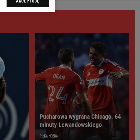
AKCEPTUJĘ
l sp. z o.o., jej
ić swoje preferencje
arzania danych poprzez
ych”. Zmiana ustawień
ach:
 celów identyfikacji.
omiar reklam i treści,
Pucharowa wygrana Chicago. 64
minuty Lewandowskiego
PIŁKA NOŻNA