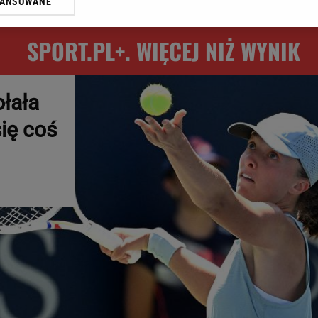
WANSOWANE
żasz też zgodę na zainstalowanie i przechowywanie plików cookie Gazeta.p
gora S.A. na Twoim urządzeniu końcowym. Możesz w każdej chwili zmien
 wywołując narzędzie do zarządzania twoimi preferencjami dot. przetw
SPORT.PL+. WIĘCEJ NIŻ WYNIK
ywatności ” w stopce serwisu i przechodząc do „Ustawień Zaawansowan
st także za pomocą ustawień przeglądarki.
rzy i Agora S.A. możemy przetwarzać dane osobowe w następujących cel
łała
 geolokalizacyjnych. Aktywne skanowanie charakterystyki urządzenia do
ię coś
 na urządzeniu lub dostęp do nich. Spersonalizowane reklamy i treści, p
zanie usług.
Lista Zaufanych Partnerów