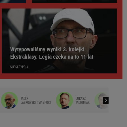
Wytypowaliśmy wyniki 3. kolejki
Ekstraklasy. Legia czeka na to 11 lat
SUBSKRYPCJA
JACEK
ŁUKASZ
KONRAD
LASKOWSKI, TVP SPORT
JACHIMIAK
FERSZTER