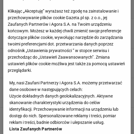
Klikając „Akceptuję” wyrażasz też zgodę na zainstalowanie i
przechowywanie plików cookie Gazeta.pl sp. z o.o., jej
Zaufanych Partnerów i Agora S.A. na Twoim urządzeniu
Boniek reaguje na doniesienia ws. przyszłości
końcowym. Możesz w każdej chwili zmienić swoje preferencje
Urbana. "Co w tym dziwnego?"
dotyczące plików cookie, wywołując narzędzie do zarządzania
5 SIERPNIA 2026, 10:06
Norbert Amlicki,
twoimi preferencjami dot. przetwarzania danych poprzez
odnośnik „Ustawienia prywatności ” w stopce serwisu i
Cezary Kulesza skomentował sensacyjne wieści
przechodząc do „Ustawień Zaawansowanych”. Zmiana
nt. Jana Urbana
ustawień plików cookie możliwa jest także za pomocą ustawień
29 LIPCA 2026, 14:14
Jacek Hafka,
przeglądarki.
My, nasi Zaufani Partnerzy i Agora S.A. możemy przetwarzać
Przekazali sensacyjne wieści ws. Jana Urbana.
dane osobowe w następujących celach:
"Jego pozycja jest tak słaba"
Użycie dokładnych danych geolokalizacyjnych. Aktywne
28 LIPCA 2026, 23:01
Mateusz Gaweł,
skanowanie charakterystyki urządzenia do celów
identyfikacji. Przechowywanie informacji na urządzeniu lub
"Lewandowski dużo więcej stracił finansowo na
dostęp do nich. Spersonalizowane reklamy i treści, pomiar
grze w reprezentacji, niż zyskał"
reklam i treści, badnie odbiorców i ulepszanie usług.
28 LIPCA 2026, 08:52
Aleksander Bernard,
Lista Zaufanych Partnerów