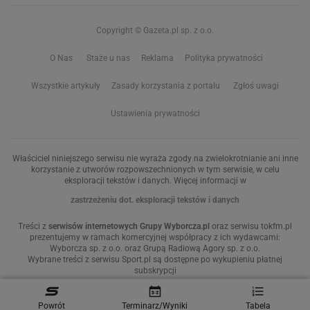
Copyright © Gazeta.pl sp. z o.o.
O Nas
Staże u nas
Reklama
Polityka prywatności
Wszystkie artykuły
Zasady korzystania z portalu
Zgłoś uwagi
Ustawienia prywatności
Właściciel niniejszego serwisu nie wyraża zgody na zwielokrotnianie ani inne
korzystanie z utworów rozpowszechnionych w tym serwisie, w celu
eksploracji tekstów i danych. Więcej informacji w
zastrzeżeniu dot. eksploracji tekstów i danych
Treści z
serwisów internetowych Grupy Wyborcza.pl
oraz serwisu tokfm.pl
prezentujemy w ramach komercyjnej współpracy z ich wydawcami:
Wyborcza sp. z o.o. oraz Grupą Radiową Agory sp. z o.o.
Wybrane treści z serwisu Sport.pl są dostępne po wykupieniu płatnej
subskrypcji
Powrót
Terminarz/Wyniki
Tabela