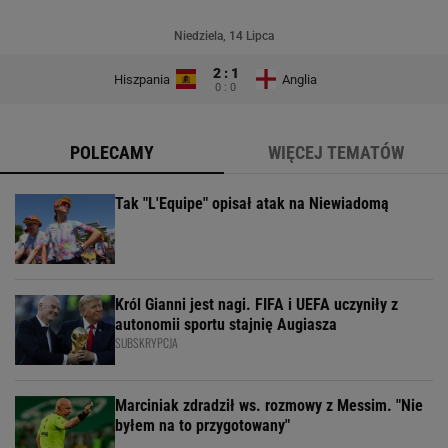
Niedziela, 14 Lipca
2 : 1
Hiszpania
Anglia
0 : 0
POLECAMY
WIĘCEJ TEMATÓW
Tak "L'Equipe" opisał atak na Niewiadomą
Król Gianni jest nagi. FIFA i UEFA uczyniły z
autonomii sportu stajnię Augiasza
SUBSKRYPCJA
Marciniak zdradził ws. rozmowy z Messim. "Nie
byłem na to przygotowany"