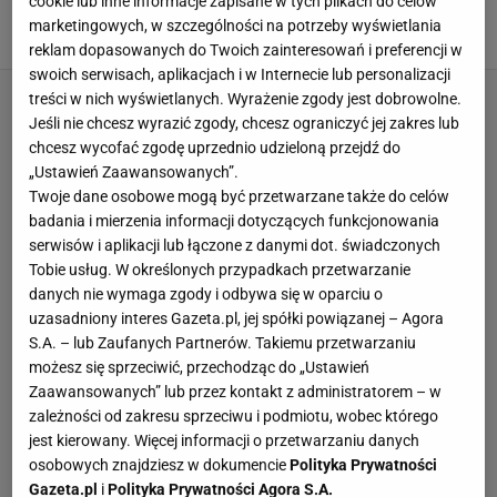
cookie lub inne informacje zapisane w tych plikach do celów
Niesamowicie go za to szanuję
marketingowych, w szczególności na potrzeby wyświetlania
5 SIERPNIA 2026, 15:04
Aleksander Bernard,
reklam dopasowanych do Twoich zainteresowań i preferencji w
swoich serwisach, aplikacjach i w Internecie lub personalizacji
treści w nich wyświetlanych. Wyrażenie zgody jest dobrowolne.
Jeśli nie chcesz wyrazić zgody, chcesz ograniczyć jej zakres lub
chcesz wycofać zgodę uprzednio udzieloną przejdź do
„Ustawień Zaawansowanych”.
Twoje dane osobowe mogą być przetwarzane także do celów
badania i mierzenia informacji dotyczących funkcjonowania
serwisów i aplikacji lub łączone z danymi dot. świadczonych
Tobie usług. W określonych przypadkach przetwarzanie
danych nie wymaga zgody i odbywa się w oparciu o
uzasadniony interes Gazeta.pl, jej spółki powiązanej – Agora
S.A. – lub Zaufanych Partnerów. Takiemu przetwarzaniu
możesz się sprzeciwić, przechodząc do „Ustawień
Zaawansowanych” lub przez kontakt z administratorem – w
zależności od zakresu sprzeciwu i podmiotu, wobec którego
jest kierowany. Więcej informacji o przetwarzaniu danych
osobowych znajdziesz w dokumencie
Polityka Prywatności
Gazeta.pl
i
Polityka Prywatności Agora S.A.