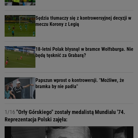
Sędzia tłumaczy się z kontrowersyjnej decyzji w
meczu Korony z Legią
18-letni Polak błysnął w bramce Wolfsburga. Nie
będą tęsknić za Grabarą?
Papszun wprost o kontrowersji. "Możliwe, że
bramka by nie padła"
1/16
"Orły Górskiego" zostały medalistą Mundialu '74.
Reprezentacja Polski zajęła: