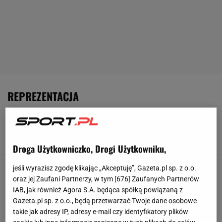
REPREZENTACJA
Brzoska przemówił ws. zakończenia
współpracy z PZPN
6 SIERPNIA 2026, 17:15
Szymon Mańkowski,
Droga Użytkowniczko, Drogi Użytkowniku,
PZPN traci największego sponsora!
jeśli wyrazisz zgodę klikając „Akceptuję”, Gazeta.pl sp. z o.o.
Wielomilionowe straty
oraz jej Zaufani Partnerzy, w tym [
676
] Zaufanych Partnerów
5 SIERPNIA 2026, 16:51
IAB, jak również Agora S.A. będąca spółką powiązaną z
Paweł Matys,
Gazeta.pl sp. z o.o., będą przetwarzać Twoje dane osobowe
takie jak adresy IP, adresy e-mail czy identyfikatory plików
Hajto: On w reprezentacji nie gra dla pieniędzy.