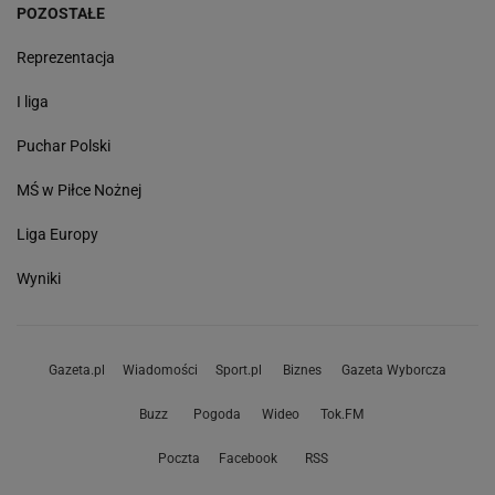
POZOSTAŁE
Reprezentacja
I liga
Puchar Polski
MŚ w Piłce Nożnej
Liga Europy
Wyniki
Gazeta.pl
Wiadomości
Sport.pl
Biznes
Gazeta Wyborcza
Buzz
Pogoda
Wideo
Tok.FM
Poczta
Facebook
RSS