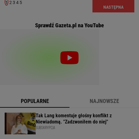
1
2
3
4
5
NASTĘPNA
Sprawdź Gazeta.pl na YouTube
POPULARNE
NAJNOWSZE
Tak Lang komentuje głośny konflikt z
Niewiadomą. "Zadzwoniłem do niej"
SUBSKRYPCJA