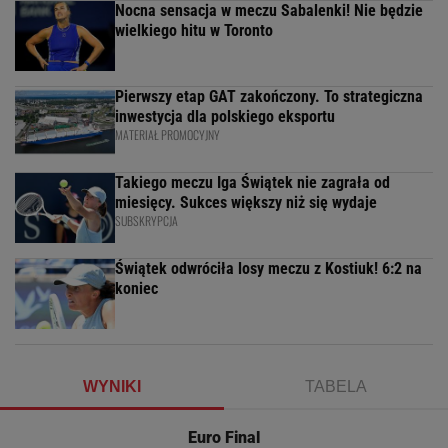
Nocna sensacja w meczu Sabalenki! Nie będzie
wielkiego hitu w Toronto
Pierwszy etap GAT zakończony. To strategiczna
inwestycja dla polskiego eksportu
MATERIAŁ PROMOCYJNY
Takiego meczu Iga Świątek nie zagrała od
miesięcy. Sukces większy niż się wydaje
SUBSKRYPCJA
Świątek odwróciła losy meczu z Kostiuk! 6:2 na
koniec
WYNIKI
TABELA
Euro Final