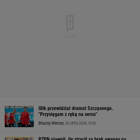
Glik przewidział dramat Szczęsnego.
"Przysięgam z ręką na sercu"
26 LIPCA 2026, 12:42
Błażej Winter,
PZPN ujawnił, ile stracił za brak awansu na