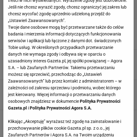
treści w nich wyświetlanych. Wyrażenie zgody jest dobrowolne.
Jeśli nie chcesz wyrazić zgody, chcesz ograniczyć jej zakres lub
chcesz wycofać zgodę uprzednio udzieloną przejdź do
„Ustawień Zaawansowanych”.
KSW odpaliło bombę! Mamed Chalidow wraca i
Twoje dane osobowe mogą być przetwarzane także do celów
zawalczy o pas
badania i mierzenia informacji dotyczących funkcjonowania
21 LUTEGO 2026, 11:50
serwisów i aplikacji lub łączone z danymi dot. świadczonych
Bartosz Królikowski,
Tobie usług. W określonych przypadkach przetwarzanie
danych nie wymaga zgody i odbywa się w oparciu o
Chalidow bez ogródek o imigrantach w Polsce.
uzasadniony interes Gazeta.pl, jej spółki powiązanej – Agora
Będzie o tym głośno
S.A. – lub Zaufanych Partnerów. Takiemu przetwarzaniu
5 LISTOPADA 2025, 05:00
Szymon Szczepanik,
możesz się sprzeciwić, przechodząc do „Ustawień
Zaawansowanych” lub przez kontakt z administratorem – w
Mamed Chalidow dostał ofertę z UFC. Oto
zależności od zakresu sprzeciwu i podmiotu, wobec którego
odpowiedź
jest kierowany. Więcej informacji o przetwarzaniu danych
10 WRZEŚNIA 2025, 19:24
osobowych znajdziesz w dokumencie
Polityka Prywatności
Błażej Winter,
Gazeta.pl
i
Polityka Prywatności Agora S.A.
Potężny nokaut na gali KSW. Reakcja
Klikając „Akceptuję” wyrażasz też zgodę na zainstalowanie i
Chalidowa mówi wszystko
przechowywanie plików cookie Gazeta.pl sp. z o.o., jej
16 SIERPNIA 2025, 22:40
Kacper Marciniak,
Zaufanych Partnerów i Agora S.A. na Twoim urządzeniu