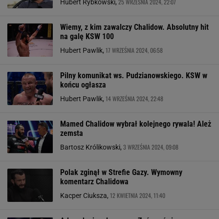
25 WRZEŚNIA 2024, 22:07
Hubert Rybkowski,
Wiemy, z kim zawalczy Chalidow. Absolutny hit
na galę KSW 100
17 WRZEŚNIA 2024, 06:58
Hubert Pawlik,
Pilny komunikat ws. Pudzianowskiego. KSW w
końcu ogłasza
14 WRZEŚNIA 2024, 22:48
Hubert Pawlik,
Mamed Chalidow wybrał kolejnego rywala! Ależ
zemsta
3 WRZEŚNIA 2024, 09:08
Bartosz Królikowski,
Polak zginął w Strefie Gazy. Wymowny
komentarz Chalidowa
12 KWIETNIA 2024, 11:40
Kacper Ciuksza,