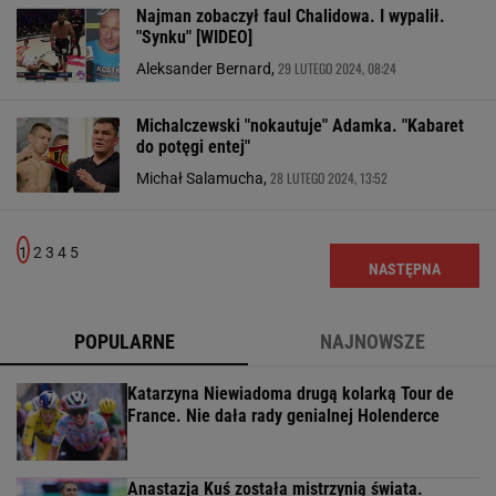
Najman zobaczył faul Chalidowa. I wypalił.
"Synku" [WIDEO]
29 LUTEGO 2024, 08:24
Aleksander Bernard,
Michalczewski "nokautuje" Adamka. "Kabaret
do potęgi entej"
28 LUTEGO 2024, 13:52
Michał Salamucha,
1
2
3
4
5
NASTĘPNA
POPULARNE
NAJNOWSZE
Katarzyna Niewiadoma drugą kolarką Tour de
France. Nie dała rady genialnej Holenderce
Anastazja Kuś została mistrzynią świata.