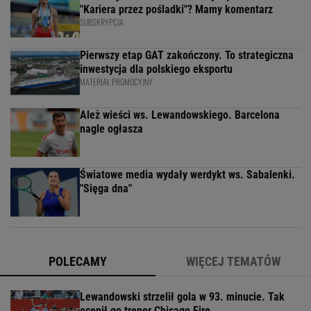
"Kariera przez pośladki"? Mamy komentarz
SUBSKRYPCJA
Pierwszy etap GAT zakończony. To strategiczna
inwestycja dla polskiego eksportu
MATERIAŁ PROMOCYJNY
Ależ wieści ws. Lewandowskiego. Barcelona
nagle ogłasza
Światowe media wydały werdykt ws. Sabalenki.
"Sięga dna"
POLECAMY
WIĘCEJ TEMATÓW
Lewandowski strzelił gola w 93. minucie. Tak
ocenił go trener Chicago Fire