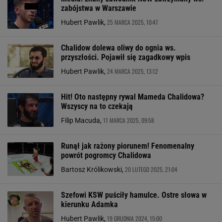
zabójstwa w Warszawie
25 MARCA 2025, 10:47
Hubert Pawlik,
Chalidow dolewa oliwy do ognia ws.
przyszłości. Pojawił się zagadkowy wpis
24 MARCA 2025, 13:12
Hubert Pawlik,
Hit! Oto następny rywal Mameda Chalidowa?
Wszyscy na to czekają
11 MARCA 2025, 09:58
Filip Macuda,
Runął jak rażony piorunem! Fenomenalny
powrót pogromcy Chalidowa
20 LUTEGO 2025, 21:04
Bartosz Królikowski,
Szefowi KSW puściły hamulce. Ostre słowa w
kierunku Adamka
19 GRUDNIA 2024, 15:00
Hubert Pawlik,