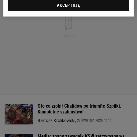
AKCEPTUJĘ
Oto co zrobił Chalidow po triumfie Szpilki.
Kompletne szaleństwo!
27 KWIETNIA 2025, 12:13
Bartosz Królikowski,
Media: znany zawodnik KSW zatrzymany ws.