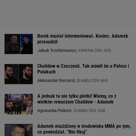
Borek musiał interweniować. Koniec. Adamek
przesadził
4 KWIETNIA 2024, 16:05
Jakub Trochimowicz,
Chalidow w Czeczenii. Tak mówił im o Polsce i
Polakach
30 MARCA 2024, 06:45
Aleksander Bernard,
A jednak to nie tylko plotki! Wiemy, co z
wielkim rewanżem Chalidow - Adamek
28 MARCA 2024, 15:08
Agnieszka Piskorz,
Adamek miażdżony w środowisku MMA po tym,
co powiedział. "Nie fikaj"