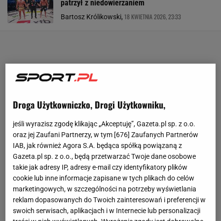
patrzył z niedowierzaniem
18 KWIETNIA 2026, 23:33
Bartosz Królikowski,
Droga Użytkowniczko, Drogi Użytkowniku,
jeśli wyrazisz zgodę klikając „Akceptuję”, Gazeta.pl sp. z o.o.
oraz jej Zaufani Partnerzy, w tym [
676
] Zaufanych Partnerów
IAB, jak również Agora S.A. będąca spółką powiązaną z
Gazeta.pl sp. z o.o., będą przetwarzać Twoje dane osobowe
takie jak adresy IP, adresy e-mail czy identyfikatory plików
cookie lub inne informacje zapisane w tych plikach do celów
marketingowych, w szczególności na potrzeby wyświetlania
reklam dopasowanych do Twoich zainteresowań i preferencji w
swoich serwisach, aplikacjach i w Internecie lub personalizacji