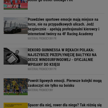
Prawdziwe sportowe emocje mają miejsce na
torze, nie na przypadkowych ulicach. Jedź
bezpiecznie - apelują profesjonalni kierowcy i
internetowi twórcy na 4F Racing Academy
MATERIAŁ PROMOCYJNY PR
REKORD GUINNESSA W RĘKACH POLAKA:
NAJSZYBSZE PRZEPŁYNIĘCIĘ BAŁTYKU NA
DESCE WINDSURFINGOWEJ - OFICJALNIE
WPISANY DO KSIĘGI
MATERIAŁ PROMOCYJNY PR
Powrót ligowych emocji. Pierwsze kolejki mogą
zaskoczyć nie tylko na boisku
MATERIAŁ PROMOCYJNY
Spacer dla niej, rower dla niego? Tak różnią się