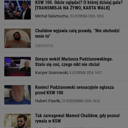
KSW 100. Gdzie oglądać? O której dzisiaj gala?
[TRANSMISJA NA ŻYWO, KARTA WALK]
16 LISTOPADA 2024, 10:53
Michał Salamucha,
Chalidow wyjawia całą prawdę. "Nie obchodzi
mnie to"
SUBSKRYPCJA
Gorąco wokół Mariusza Pudzianowskiego.
Stało się coś, czego nikt nie chciał
8 LISTOPADA 2024, 14:27
Kacper Sosnowski,
Koniec! Pudzianowski sensacyjnie ogłasza
przed KSW 100
23 PAŹDZIERNIKA 2024, 16:32
Hubert Pawlik,
Tak zareagował Mamed Chalidow, gdy poznał
rywala w KSW