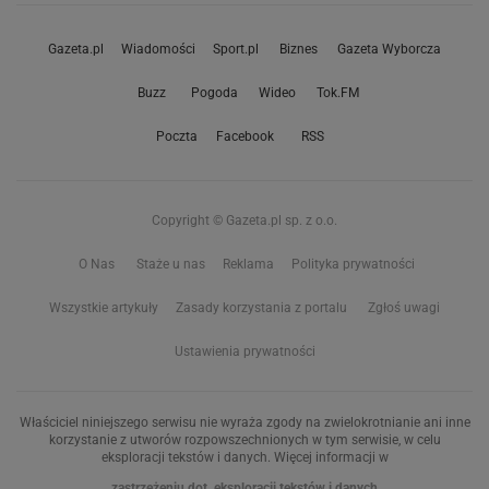
Gazeta.pl
Wiadomości
Sport.pl
Biznes
Gazeta Wyborcza
Buzz
Pogoda
Wideo
Tok.FM
Poczta
Facebook
RSS
Copyright © Gazeta.pl sp. z o.o.
O Nas
Staże u nas
Reklama
Polityka prywatności
Wszystkie artykuły
Zasady korzystania z portalu
Zgłoś uwagi
Ustawienia prywatności
Właściciel niniejszego serwisu nie wyraża zgody na zwielokrotnianie ani inne
korzystanie z utworów rozpowszechnionych w tym serwisie, w celu
eksploracji tekstów i danych. Więcej informacji w
zastrzeżeniu dot. eksploracji tekstów i danych