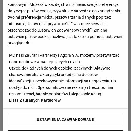
końcowym. Możesz w każdej chwili zmienić swoje preferencje
Chalidow wskazał kolejnego rywala. Nie do
dotyczące plików cookie, wywołując narzędzie do zarządzania
wiary, z kim chce walczyć
twoimi preferencjami dot. przetwarzania danych poprzez
26 LIPCA 2025, 15:39
odnośnik „Ustawienia prywatności ” w stopce serwisu i
Hubert Pawlik,
przechodząc do „Ustawień Zaawansowanych”. Zmiana
ustawień plików cookie możliwa jest także za pomocą ustawień
Wstrząsające słowa Chalidowa. "Mało się nie
przeglądarki.
spaliliśmy"
21 LIPCA 2025, 13:49
Marcin Jaz,
My, nasi Zaufani Partnerzy i Agora S.A. możemy przetwarzać
dane osobowe w następujących celach:
To było tuż po meczu. Błaszczykowski ruszył
Użycie dokładnych danych geolokalizacyjnych. Aktywne
do kibiców. Słowa są zbędne...
skanowanie charakterystyki urządzenia do celów
identyfikacji. Przechowywanie informacji na urządzeniu lub
SUBSKRYPCJA
dostęp do nich. Spersonalizowane reklamy i treści, pomiar
reklam i treści, badnie odbiorców i ulepszanie usług.
Lista Zaufanych Partnerów
USTAWIENIA ZAAWANSOWANE