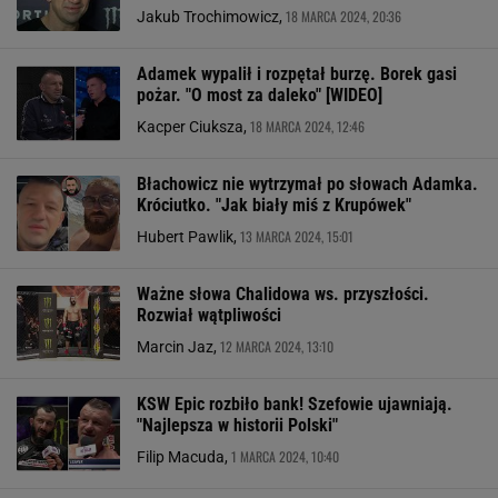
18 MARCA 2024, 20:36
Jakub Trochimowicz,
Adamek wypalił i rozpętał burzę. Borek gasi
pożar. "O most za daleko" [WIDEO]
18 MARCA 2024, 12:46
Kacper Ciuksza,
Błachowicz nie wytrzymał po słowach Adamka.
Króciutko. "Jak biały miś z Krupówek"
13 MARCA 2024, 15:01
Hubert Pawlik,
Ważne słowa Chalidowa ws. przyszłości.
Rozwiał wątpliwości
12 MARCA 2024, 13:10
Marcin Jaz,
KSW Epic rozbiło bank! Szefowie ujawniają.
"Najlepsza w historii Polski"
1 MARCA 2024, 10:40
Filip Macuda,