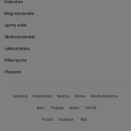
Kolarstwo
Biegi narciarskie
Sporty walki
Skoki narciarskie
Lekkoatletyka
Piłka ręczna
Pływanie
Gazeta.pl
Wiadomości
Sport.pl
Biznes
Gazeta Wyborcza
Buzz
Pogoda
Wideo
Tok.FM
Poczta
Facebook
RSS