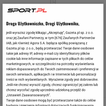
Droga Użytkowniczko, Drogi Użytkowniku,
jeśli wyrazisz zgodę klikając „Akceptuję”, Gazeta.pl sp. z o.o.
oraz jej Zaufani Partnerzy, w tym [
676
] Zaufanych Partnerów
IAB, jak również Agora S.A. będąca spółką powiązaną z
Gazeta.pl sp. z o.o., będą przetwarzać Twoje dane osobowe
takie jak adresy IP, adresy e-mail czy identyfikatory plików
cookie lub inne informacje zapisane w tych plikach do celów
marketingowych, w szczególności na potrzeby wyświetlania
FABIO PARATICI
reklam dopasowanych do Twoich zainteresowań i preferencji w
swoich serwisach, aplikacjach i w Internecie lub personalizacji
Paratici odchodzi z Tottenhamu w trybie
treści w nich wyświetlanych. Wyrażenie zgody jest dobrowolne.
natychmiastowym. Zmuszony do rezygnacji
Jeśli nie chcesz wyrazić zgody, chcesz ograniczyć jej zakres lub
chcesz wycofać zgodę uprzednio udzieloną przejdź do
21 KWIETNIA 2023, 11:39
Marcin Jaz,
„Ustawień Zaawansowanych”.
Twoje dane osobowe mogą być przetwarzane także do celów
Kłopoty, kłopoty Tottenhamu. Nie tylko Conte
badania i mierzenia informacji dotyczących funkcjonowania