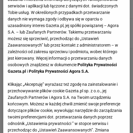
opuści klub. "30 miesięcy zawieszenia"
serwisów i aplikacji lub łączone z danymi dot. świadczonych
29 MARCA 2023, 14:30
Antoni Partum,
Tobie usług. W określonych przypadkach przetwarzanie
danych nie wymaga zgody i odbywa się w oparciu o
Juventus ukarany. Rykoszetem dostanie
uzasadniony interes Gazeta.pl, jej spółki powiązanej – Agora
Tottenham
S.A. – lub Zaufanych Partnerów. Takiemu przetwarzaniu
możesz się sprzeciwić, przechodząc do „Ustawień
21 STYCZNIA 2023, 15:02
Marcin Jaz,
Zaawansowanych” lub przez kontakt z administratorem – w
zależności od zakresu sprzeciwu i podmiotu, wobec którego
jest kierowany. Więcej informacji o przetwarzaniu danych
osobowych znajdziesz w dokumencie
Polityka Prywatności
Gazeta.pl
i
Polityka Prywatności Agora S.A.
Klikając „Akceptuję” wyrażasz też zgodę na zainstalowanie i
przechowywanie plików cookie Gazeta.pl sp. z o.o., jej
Zaufanych Partnerów i Agora S.A. na Twoim urządzeniu
końcowym. Możesz w każdej chwili zmienić swoje preferencje
dotyczące plików cookie, wywołując narzędzie do zarządzania
twoimi preferencjami dot. przetwarzania danych poprzez
odnośnik „Ustawienia prywatności ” w stopce serwisu i
przechodząc do „Ustawień Zaawansowanych”. Zmiana