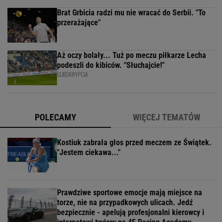
Brat Grbicia radzi mu nie wracać do Serbii. "To
przerażające"
Aż oczy bolały... Tuż po meczu piłkarze Lecha
podeszli do kibiców. "Słuchajcie!"
SUBSKRYPCJA
POLECAMY
WIĘCEJ TEMATÓW
Kostiuk zabrała głos przed meczem ze Świątek.
"Jestem ciekawa..."
Prawdziwe sportowe emocje mają miejsce na
torze, nie na przypadkowych ulicach. Jedź
bezpiecznie - apelują profesjonalni kierowcy i