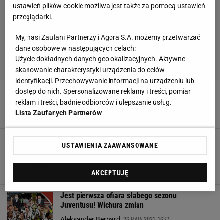
ustawień plików cookie możliwa jest także za pomocą ustawień
przeglądarki.
My, nasi Zaufani Partnerzy i Agora S.A. możemy przetwarzać
dane osobowe w następujących celach:
Użycie dokładnych danych geolokalizacyjnych. Aktywne
skanowanie charakterystyki urządzenia do celów
identyfikacji. Przechowywanie informacji na urządzeniu lub
Tottenham był dogadany z nowym trenerem.
dostęp do nich. Spersonalizowane reklamy i treści, pomiar
Wszystko się posypało. "Mam swoje zasady"
reklam i treści, badnie odbiorców i ulepszanie usług.
Lista Zaufanych Partnerów
23 WRZEŚNIA 2021, 17:41
kf,
Włoska rewolucja w Tottenhamie coraz bliżej.
USTAWIENIA ZAAWANSOWANE
Nie tylko Antonio Conte może trafić do
Londynu
2 CZERWCA 2021, 21:26
Aleksander Bernard,
AKCEPTUJĘ
Jest pierwsza ofiara słabego sezonu
Juventusu! Wichura zmian
26 MAJA 2021, 16:37
Aleksander Bernard,