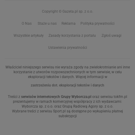
Copyright © Gazeta.pl sp. z o.o.
O Nas
Staże u nas
Reklama
Polityka prywatności
Wszystkie artykuły
Zasady korzystania z portalu
Zgłoś uwagi
Ustawienia prywatności
Właściciel niniejszego serwisu nie wyraża zgody na zwielokrotnianie ani inne
korzystanie z utworów rozpowszechnionych w tym serwisie, w celu
eksploracji tekstów i danych. Więcej informacji w
zastrzeżeniu dot. eksploracji tekstów i danych
Treści z
serwisów internetowych Grupy Wyborcza.pl
oraz serwisu tokfm.pl
prezentujemy w ramach komercyjnej współpracy z ich wydawcami:
Wyborcza sp. z o.o. oraz Grupą Radiową Agory sp. z o.o.
Wybrane treści z serwisu Sport.pl są dostępne po wykupieniu płatnej
subskrypcji