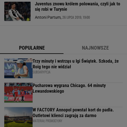
Juventus znowu królem polowania, czyli jak to
się robi w Turynie
26 LIPCA 2019, 19:00
Antoni Partum,
POPULARNE
NAJNOWSZE
Trzy minuty i wstrząs u Igi Świątek. Szkoda, że
Roig tego nie widział
SUBSKRYPCJA
Pucharowa wygrana Chicago. 64 minuty
Lewandowskiego
W FACTORY Annopol powstał kort do padla.
Outletowi klienci zagrają za darmo
MATERIAŁ PROMOCYJNY