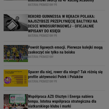
internetowi twórcy na 4F Racing Academy
MATERIAŁ PROMOCYJNY PR
REKORD GUINNESSA W RĘKACH POLAKA:
NAJSZYBSZE PRZEPŁYNIĘCIĘ BAŁTYKU NA
DESCE WINDSURFINGOWEJ - OFICJALNIE
WPISANY DO KSIĘGI
MATERIAŁ PROMOCYJNY PR
Powrót ligowych emocji. Pierwsze kolejki mogą
zaskoczyć nie tylko na boisku
MATERIAŁ PROMOCYJNY
Spacer dla niej, rower dla niego? Tak różnią się
profile aktywności Polek i Polaków
MATERIAŁ PROMOCYJNY PR
Współpraca AZS Olsztyn i Energa nabiera
tempa. Istotna współpraca strategiczna dla
siatkarskiego klubu i marki