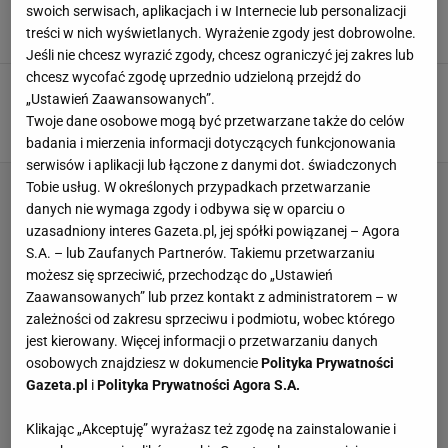
wypalił przed kamerą
swoich serwisach, aplikacjach i w Internecie lub personalizacji
treści w nich wyświetlanych. Wyrażenie zgody jest dobrowolne.
10 KWIETNIA 2025, 13:29
Aleksander Bernard,
Jeśli nie chcesz wyrazić zgody, chcesz ograniczyć jej zakres lub
chcesz wycofać zgodę uprzednio udzieloną przejdź do
Tak kapitan Borussii podsumował
„Ustawień Zaawansowanych”.
Lewandowskiego. Trafił w samo sedno
Twoje dane osobowe mogą być przetwarzane także do celów
7 KWIETNIA 2025, 16:44
Hubert Rybkowski,
badania i mierzenia informacji dotyczących funkcjonowania
serwisów i aplikacji lub łączone z danymi dot. świadczonych
Tobie usług. W określonych przypadkach przetwarzanie
danych nie wymaga zgody i odbywa się w oparciu o
uzasadniony interes Gazeta.pl, jej spółki powiązanej – Agora
S.A. – lub Zaufanych Partnerów. Takiemu przetwarzaniu
możesz się sprzeciwić, przechodząc do „Ustawień
Zaawansowanych” lub przez kontakt z administratorem – w
zależności od zakresu sprzeciwu i podmiotu, wobec którego
jest kierowany. Więcej informacji o przetwarzaniu danych
osobowych znajdziesz w dokumencie
Polityka Prywatności
Gazeta.pl
i
Polityka Prywatności Agora S.A.
Klikając „Akceptuję” wyrażasz też zgodę na zainstalowanie i