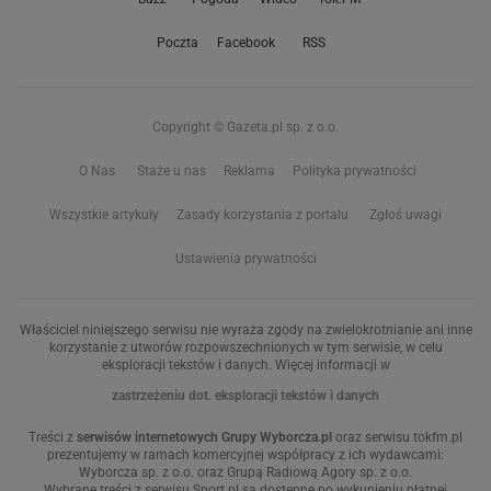
Poczta
Facebook
RSS
Copyright © Gazeta.pl sp. z o.o.
O Nas
Staże u nas
Reklama
Polityka prywatności
Wszystkie artykuły
Zasady korzystania z portalu
Zgłoś uwagi
Ustawienia prywatności
Właściciel niniejszego serwisu nie wyraża zgody na zwielokrotnianie ani inne
korzystanie z utworów rozpowszechnionych w tym serwisie, w celu
eksploracji tekstów i danych. Więcej informacji w
zastrzeżeniu dot. eksploracji tekstów i danych
Treści z
serwisów internetowych Grupy Wyborcza.pl
oraz serwisu tokfm.pl
prezentujemy w ramach komercyjnej współpracy z ich wydawcami:
Wyborcza sp. z o.o. oraz Grupą Radiową Agory sp. z o.o.
Wybrane treści z serwisu Sport.pl są dostępne po wykupieniu płatnej