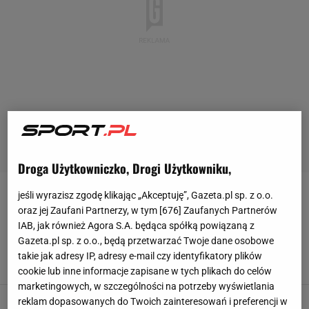
Droga Użytkowniczko, Drogi Użytkowniku,
jeśli wyrazisz zgodę klikając „Akceptuję”, Gazeta.pl sp. z o.o.
EMRE CAN
oraz jej Zaufani Partnerzy, w tym [
676
] Zaufanych Partnerów
IAB, jak również Agora S.A. będąca spółką powiązaną z
Niemcy o 14:32 ogłosili ws. meczu Borussia -
Gazeta.pl sp. z o.o., będą przetwarzać Twoje dane osobowe
Barcelona. "Opuścił trening"
takie jak adresy IP, adresy e-mail czy identyfikatory plików
15 KWIETNIA 2025, 15:37
Hubert Pawlik,
cookie lub inne informacje zapisane w tych plikach do celów
marketingowych, w szczególności na potrzeby wyświetlania
Wrze w Borussii po klęsce z Barceloną. Kapitan
reklam dopasowanych do Twoich zainteresowań i preferencji w