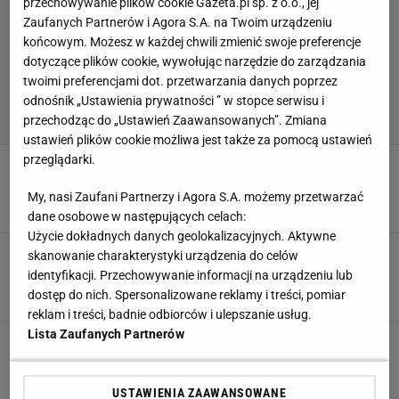
przechowywanie plików cookie Gazeta.pl sp. z o.o., jej
Zaufanych Partnerów i Agora S.A. na Twoim urządzeniu
końcowym. Możesz w każdej chwili zmienić swoje preferencje
dotyczące plików cookie, wywołując narzędzie do zarządzania
twoimi preferencjami dot. przetwarzania danych poprzez
odnośnik „Ustawienia prywatności ” w stopce serwisu i
przechodząc do „Ustawień Zaawansowanych”. Zmiana
ustawień plików cookie możliwa jest także za pomocą ustawień
przeglądarki.
Wielkie zaskoczenie w Niemczech. Jest zmiana
w kadrze na Euro
My, nasi Zaufani Partnerzy i Agora S.A. możemy przetwarzać
12 CZERWCA 2024, 15:21
Konrad Ferszter,
dane osobowe w następujących celach:
Użycie dokładnych danych geolokalizacyjnych. Aktywne
Piłka leciała, leciała, aż wpadła do bramki.
skanowanie charakterystyki urządzenia do celów
Kuriozalny gol z połowy [WIDEO]
identyfikacji. Przechowywanie informacji na urządzeniu lub
8 LUTEGO 2023, 23:08
dostęp do nich. Spersonalizowane reklamy i treści, pomiar
Arkadiusz Bogucki,
reklam i treści, badnie odbiorców i ulepszanie usług.
Lista Zaufanych Partnerów
Dopiero po trzech latach ujawnił, że przeszedł
pilną operację. "Miałem guza"
27 STYCZNIA 2023, 13:01
Kacper Ciuksza,
USTAWIENIA ZAAWANSOWANE