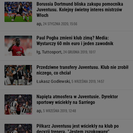
Borussia Dortmund bliska zakupu pomocnika
Juventusu. Kolejny świetny interes mistrzów
Włoch
24 STYCZNIA 2020, 15:56
ap,
Paul Pogba zmieni klub zimą? Media:
Wystarczy 60 mln euro i jeden zawodnik
24 GRUDNIA 2019, 10:17
łg, Tuttosport,
Przedziwne transfery Juventusu. Klub nie zrobił
niczego, co chciał
5 WRZEŚNIA 2019, 14:57
Łukasz Godlewski,
Napięta atmosfera w Juventusie. Dyrektor
sportowy wściekły na Sarriego
5 WRZEŚNIA 2019, 12:48
ap,
Piłkarz Juventusu jest wściekły na klub po
decyzji trenera. "Jestem zszokowany"