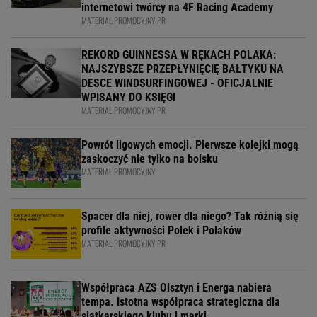
internetowi twórcy na 4F Racing Academy
MATERIAŁ PROMOCYJNY PR
REKORD GUINNESSA W RĘKACH POLAKA:
NAJSZYBSZE PRZEPŁYNIĘCIĘ BAŁTYKU NA
DESCE WINDSURFINGOWEJ - OFICJALNIE
WPISANY DO KSIĘGI
MATERIAŁ PROMOCYJNY PR
Powrót ligowych emocji. Pierwsze kolejki mogą
zaskoczyć nie tylko na boisku
MATERIAŁ PROMOCYJNY
Spacer dla niej, rower dla niego? Tak różnią się
profile aktywności Polek i Polaków
MATERIAŁ PROMOCYJNY PR
Współpraca AZS Olsztyn i Energa nabiera
tempa. Istotna współpraca strategiczna dla
siatkarskiego klubu i marki