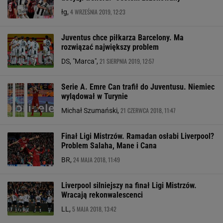
4 WRZEŚNIA 2019, 12:23
łg,
Juventus chce piłkarza Barcelony. Ma
rozwiązać największy problem
21 SIERPNIA 2019, 12:57
DS, "Marca",
Serie A. Emre Can trafił do Juventusu. Niemiec
wylądował w Turynie
21 CZERWCA 2018, 11:47
Michał Szumański,
Finał Ligi Mistrzów. Ramadan osłabi Liverpool?
Problem Salaha, Mane i Cana
24 MAJA 2018, 11:49
BR,
Liverpool silniejszy na finał Ligi Mistrzów.
Wracają rekonwalescenci
5 MAJA 2018, 13:42
LL,