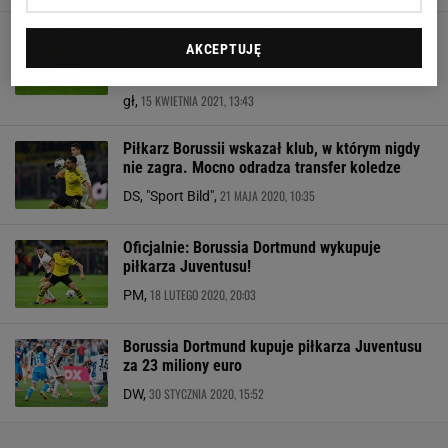
Niemieckie media znalazły winnego porażki
AKCEPTUJĘ
Borussii. "Gdy zamknie oczy, widzi twarz
Mahreza"
15 KWIETNIA 2021, 13:43
gł,
Piłkarz Borussii wskazał klub, w którym nigdy
nie zagra. Mocno odradza transfer koledze
21 MAJA 2020, 10:35
DS, "Sport Bild",
Oficjalnie: Borussia Dortmund wykupuje
piłkarza Juventusu!
18 LUTEGO 2020, 20:03
PM,
Borussia Dortmund kupuje piłkarza Juventusu
za 23 miliony euro
30 STYCZNIA 2020, 15:52
DW,