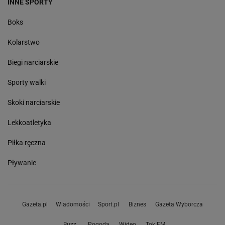
INNE SPORTY
Boks
Kolarstwo
Biegi narciarskie
Sporty walki
Skoki narciarskie
Lekkoatletyka
Piłka ręczna
Pływanie
Gazeta.pl
Wiadomości
Sport.pl
Biznes
Gazeta Wyborcza
Buzz
Pogoda
Wideo
Tok.FM