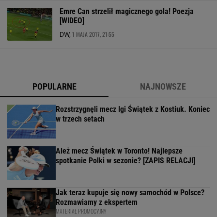
Emre Can strzelił magicznego gola! Poezja
[WIDEO]
1 MAJA 2017, 21:55
DW,
POPULARNE
NAJNOWSZE
Rozstrzygnęli mecz Igi Świątek z Kostiuk. Koniec
w trzech setach
Ależ mecz Świątek w Toronto! Najlepsze
spotkanie Polki w sezonie? [ZAPIS RELACJI]
Jak teraz kupuje się nowy samochód w Polsce?
Rozmawiamy z ekspertem
MATERIAŁ PROMOCYJNY