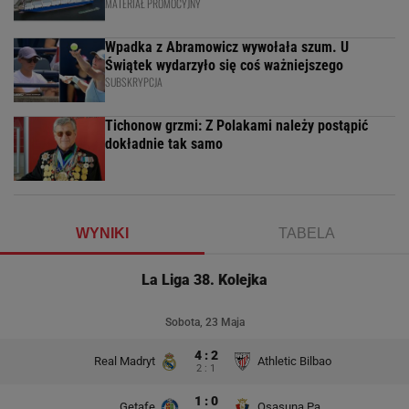
MATERIAŁ PROMOCYJNY
Wpadka z Abramowicz wywołała szum. U
Świątek wydarzyło się coś ważniejszego
SUBSKRYPCJA
Tichonow grzmi: Z Polakami należy postąpić
dokładnie tak samo
WYNIKI
TABELA
La Liga 38. Kolejka
Sobota, 23 Maja
4 : 2
Real Madryt
Athletic Bilbao
2 : 1
1 : 0
Getafe
Osasuna Pampeluna