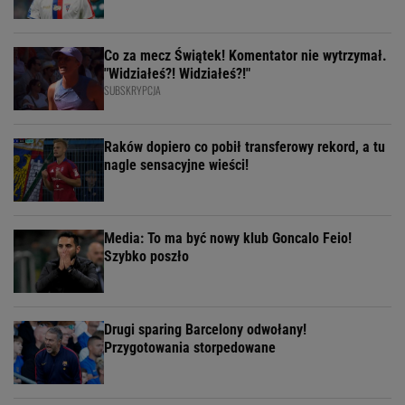
Co za mecz Świątek! Komentator nie wytrzymał.
"Widziałeś?! Widziałeś?!"
SUBSKRYPCJA
Raków dopiero co pobił transferowy rekord, a tu
nagle sensacyjne wieści!
Media: To ma być nowy klub Goncalo Feio!
Szybko poszło
Drugi sparing Barcelony odwołany!
Przygotowania storpedowane