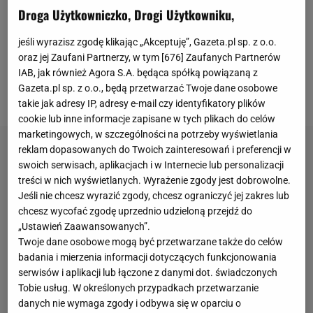
Droga Użytkowniczko, Drogi Użytkowniku,
przyszłość Marca-Andre ter Stegena pozostaje
niepewna. Według hiszpańskich mediów jeśli
jeśli wyrazisz zgodę klikając „Akceptuję”, Gazeta.pl sp. z o.o.
Szczęsny podpisze nową umowę, to klub może
oraz jej Zaufani Partnerzy, w tym [
676
] Zaufanych Partnerów
skusić się na sprzedaż ter Stegena i kupno Joana
IAB, jak również Agora S.A. będąca spółką powiązaną z
Gazeta.pl sp. z o.o., będą przetwarzać Twoje dane osobowe
Garcii z Espanyolu.
takie jak adresy IP, adresy e-mail czy identyfikatory plików
cookie lub inne informacje zapisane w tych plikach do celów
marketingowych, w szczególności na potrzeby wyświetlania
reklam dopasowanych do Twoich zainteresowań i preferencji w
swoich serwisach, aplikacjach i w Internecie lub personalizacji
treści w nich wyświetlanych. Wyrażenie zgody jest dobrowolne.
Jeśli nie chcesz wyrazić zgody, chcesz ograniczyć jej zakres lub
chcesz wycofać zgodę uprzednio udzieloną przejdź do
„Ustawień Zaawansowanych”.
Twoje dane osobowe mogą być przetwarzane także do celów
badania i mierzenia informacji dotyczących funkcjonowania
serwisów i aplikacji lub łączone z danymi dot. świadczonych
Tobie usług. W określonych przypadkach przetwarzanie
danych nie wymaga zgody i odbywa się w oparciu o