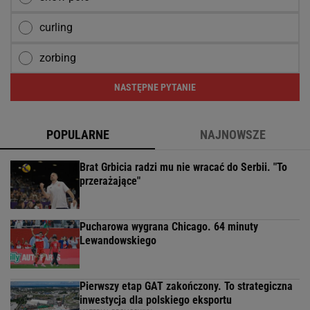
curling
zorbing
NASTĘPNE PYTANIE
POPULARNE
NAJNOWSZE
Brat Grbicia radzi mu nie wracać do Serbii. "To
przerażające"
Pucharowa wygrana Chicago. 64 minuty
Lewandowskiego
Pierwszy etap GAT zakończony. To strategiczna
inwestycja dla polskiego eksportu