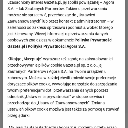
uzasadniony interes Gazeta.pl, jej spółki powiązanej – Agora
S.A. – lub Zaufanych Partnerów. Takiemu przetwarzaniu
możesz się sprzeciwić, przechodząc do „Ustawień
Zaawansowanych” lub przez kontakt z administratorem – w
zależności od zakresu sprzeciwu i podmiotu, wobec którego
jest kierowany. Więcej informacji o przetwarzaniu danych
osobowych znajdziesz w dokumencie
Polityka Prywatności
Gazeta.pl
i
Polityka Prywatności Agora S.A.
Klikając „Akceptuję” wyrażasz też zgodę na zainstalowanie i
przechowywanie plików cookie Gazeta.pl sp. z o.o., jej
Zaufanych Partnerów i Agora S.A. na Twoim urządzeniu
końcowym. Możesz w każdej chwili zmienić swoje preferencje
dotyczące plików cookie, wywołując narzędzie do zarządzania
twoimi preferencjami dot. przetwarzania danych poprzez
odnośnik „Ustawienia prywatności ” w stopce serwisu i
przechodząc do „Ustawień Zaawansowanych”. Zmiana
ustawień plików cookie możliwa jest także za pomocą ustawień
przeglądarki.
Zobacz wideo
Marcin Gortat o kolejnej edycji Wielki
My, nasi Zaufani Partnerzy i Agora S.A. możemy przetwarzać