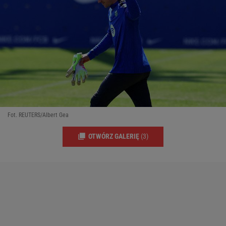
Fot. REUTERS/Albert Gea
OTWÓRZ GALERIĘ
(3)