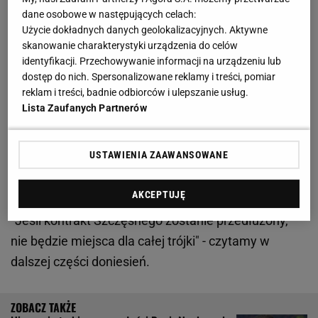
Mecz Gortat Team vs NATO Team. "Pojawi się wiele
dane osobowe w następujących celach:
Użycie dokładnych danych geolokalizacyjnych. Aktywne
gwiazd i zobaczymy mocny pojedynek"
skanowanie charakterystyki urządzenia do celów
identyfikacji. Przechowywanie informacji na urządzeniu lub
Marc-Andre ter Stegen na wylocie z FC Barcelony?
dostęp do nich. Spersonalizowane reklamy i treści, pomiar
reklam i treści, badnie odbiorców i ulepszanie usług.
"Rozmawiałem z Hansim Flickiem"
Lista Zaufanych Partnerów
"COPE" poinformowało, że "FC Barcelona otwiera
USTAWIENIA ZAAWANSOWANE
drzwi dla ter Stegena". Oznacza to, że Katalończycy
naprawdę zastanawiają się nad sprzedaniem
AKCEPTUJĘ
bramkarza i ściągnięciem w jego miejsce Garcii.
"Jeśli kontrakt Szczęsnego zostanie przedłużony,
nie będzie miejsca dla całej trójki" - czytamy w
dalszej części doniesień.