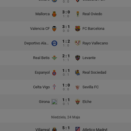
0 : 0
3 : 0
Mallorca
Real Oviedo
1 : 0
3 : 1
Valencia CF
FC Barcelona
0 : 0
1 : 2
Deportivo Alaves
Rayo Vallecano
1 : 0
2 : 1
Real Betis
Levante
1 : 1
1 : 1
Espanyol
Real Sociedad
0 : 1
1 : 0
Celta Vigo
Sevilla FC
0 : 0
1 : 1
Girona
Elche
0 : 1
Niedziela, 24 Maja
5 : 1
Villarreal
Atletico Madryt