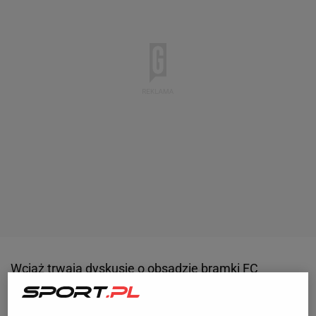
Wciąż trwają dyskusje o obsadzie bramki
FC
Barcelony
na sezon 2025/26. Odejść ma Inaki Pena,
kontraktu nie przedłużył Wojciech Szczęsny, a