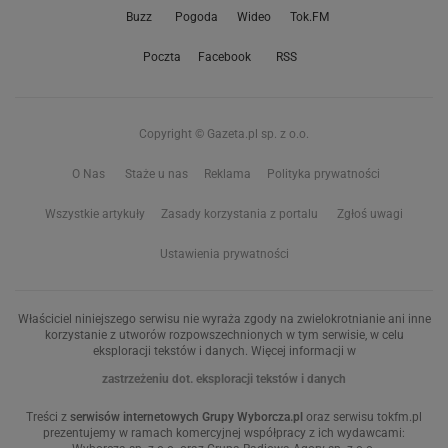
Buzz
Pogoda
Wideo
Tok.FM
Poczta
Facebook
RSS
Copyright © Gazeta.pl sp. z o.o.
O Nas
Staże u nas
Reklama
Polityka prywatności
Wszystkie artykuły
Zasady korzystania z portalu
Zgłoś uwagi
Ustawienia prywatności
Właściciel niniejszego serwisu nie wyraża zgody na zwielokrotnianie ani inne
korzystanie z utworów rozpowszechnionych w tym serwisie, w celu
eksploracji tekstów i danych. Więcej informacji w
zastrzeżeniu dot. eksploracji tekstów i danych
Treści z
serwisów internetowych Grupy Wyborcza.pl
oraz serwisu tokfm.pl
prezentujemy w ramach komercyjnej współpracy z ich wydawcami: