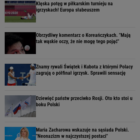
Klęska potęg w piłkarskim turnieju na
igrzyskach! Europa słabeuszem
Obrzydliwy komentarz o Koreańczykach. "Mają
tak wąskie oczy, że nie mogę tego pojąć"
Znamy rywali Świątek i Kubota z którymi Polacy
zagrają o półfinał igrzysk. Sprawili sensację
Dziewięć państw przeciwko Rosji. Oto kto stoi u
boku Polski
Maria Zacharowa wskazuje na sąsiada Polski.
"Neonazizm w najczystszej postaci"