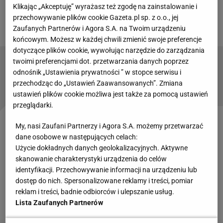
Klikając „Akceptuję” wyrażasz też zgodę na zainstalowanie i
małej grupce - Kasia oraz dziennikarze Sport.pl, WP
przechowywanie plików cookie Gazeta.pl sp. z o.o., jej
SportowychFaktów i Onetu.
Zaufanych Partnerów i Agora S.A. na Twoim urządzeniu
końcowym. Możesz w każdej chwili zmienić swoje preferencje
dotyczące plików cookie, wywołując narzędzie do zarządzania
twoimi preferencjami dot. przetwarzania danych poprzez
Znakomita sytuacja polskich siatkarzy!
odnośnik „Ustawienia prywatności ” w stopce serwisu i
Ćwierćfinał z najłatwiejszym rywalem?
przechodząc do „Ustawień Zaawansowanych”. Zmiana
ustawień plików cookie możliwa jest także za pomocą ustawień
przeglądarki.
My, nasi Zaufani Partnerzy i Agora S.A. możemy przetwarzać
Jak się czujesz po tak emocjonującym dniu?
dane osobowe w następujących celach:
Użycie dokładnych danych geolokalizacyjnych. Aktywne
Katarzyna Zillmann:
Wyjątkowo. Jak nigdy
skanowanie charakterystyki urządzenia do celów
wcześniej. Jeszcze sobie tego wszystkiego nie
identyfikacji. Przechowywanie informacji na urządzeniu lub
dostęp do nich. Spersonalizowane reklamy i treści, pomiar
uporządkowałam. Jeszcze nie odczytałam
reklam i treści, badnie odbiorców i ulepszanie usług.
wszystkich powiadomień i gratulacji.
Lista Zaufanych Partnerów