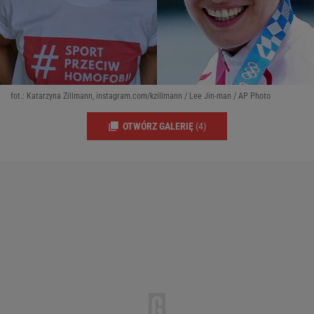
fot.: Katarzyna Zillmann, instagram.com/kzillmann / Lee Jin-man / AP Photo
OTWÓRZ GALERIĘ
(4)