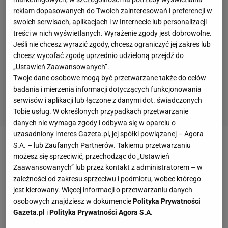
reklam dopasowanych do Twoich zainteresowań i preferencji w
swoich serwisach, aplikacjach i w Internecie lub personalizacji
treści w nich wyświetlanych. Wyrażenie zgody jest dobrowolne.
Jeśli nie chcesz wyrazić zgody, chcesz ograniczyć jej zakres lub
chcesz wycofać zgodę uprzednio udzieloną przejdź do
„Ustawień Zaawansowanych”.
Twoje dane osobowe mogą być przetwarzane także do celów
badania i mierzenia informacji dotyczących funkcjonowania
serwisów i aplikacji lub łączone z danymi dot. świadczonych
Tobie usług. W określonych przypadkach przetwarzanie
danych nie wymaga zgody i odbywa się w oparciu o
uzasadniony interes Gazeta.pl, jej spółki powiązanej – Agora
S.A. – lub Zaufanych Partnerów. Takiemu przetwarzaniu
Zobacz wideo
Marzyła o medalu igrzysk, odpadła w
możesz się sprzeciwić, przechodząc do „Ustawień
1/8 finału. "Przeszkoda nie do pokonania"
Zaawansowanych” lub przez kontakt z administratorem – w
zależności od zakresu sprzeciwu i podmiotu, wobec którego
jest kierowany. Więcej informacji o przetwarzaniu danych
Z Katarzyną Zillmann spotkaliśmy się w wiosce
osobowych znajdziesz w dokumencie
Polityka Prywatności
olimpijskiej kilka godzin po sukcesie jej i koleżanek
Gazeta.pl
i
Polityka Prywatności Agora S.A.
ze srebrnej czwórki podwójnej. Rozmawialiśmy w