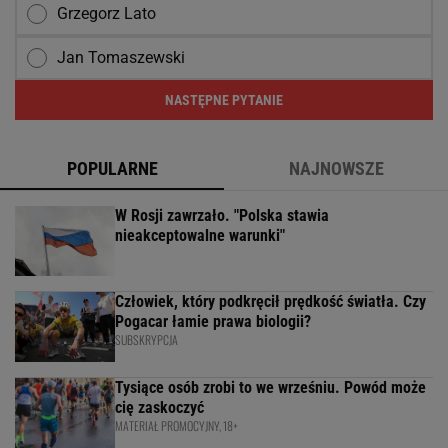
Grzegorz Lato
Jan Tomaszewski
NASTĘPNE PYTANIE
POPULARNE
NAJNOWSZE
W Rosji zawrzało. "Polska stawia
nieakceptowalne warunki"
Człowiek, który podkręcił prędkość światła. Czy
Pogacar łamie prawa biologii?
SUBSKRYPCJA
Tysiące osób zrobi to we wrześniu. Powód może
cię zaskoczyć
MATERIAŁ PROMOCYJNY, 18+