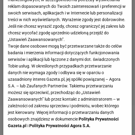
reklam dopasowanych do Twoich zainteresowań i preferencji w
swoich serwisach, aplikacjach i w Internecie lub personalizacji
treści w nich wyświetlanych. Wyrażenie zgody jest dobrowolne.
Jeśli nie chcesz wyrazić zgody, chcesz ograniczyć jej zakres lub
chcesz wycofać zgodę uprzednio udzieloną przejdź do
„Ustawień Zaawansowanych”.
Twoje dane osobowe mogą być przetwarzane także do celów
badania i mierzenia informacji dotyczących funkcjonowania
serwisów i aplikacji lub łączone z danymi dot. świadczonych
Tobie usług. W określonych przypadkach przetwarzanie
danych nie wymaga zgody i odbywa się w oparciu o
uzasadniony interes Gazeta.pl, jej spółki powiązanej – Agora
S.A. – lub Zaufanych Partnerów. Takiemu przetwarzaniu
możesz się sprzeciwić, przechodząc do „Ustawień
Zaawansowanych” lub przez kontakt z administratorem – w
zależności od zakresu sprzeciwu i podmiotu, wobec którego
jest kierowany. Więcej informacji o przetwarzaniu danych
Zobacz wideo
Daria Abramowicz wciąż pomaga
osobowych znajdziesz w dokumencie
Polityka Prywatności
Gazeta.pl
i
Polityka Prywatności Agora S.A.
Idze Świątek? Ferszter: Powinna się wytłumaczyć