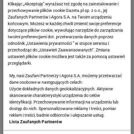
przed dziennikarzami
Klikając „Akceptuję” wyrażasz też zgodę na zainstalowanie i
przechowywanie plików cookie Gazeta.pl sp. z o.o., jej
Zaufanych Partnerów i Agora S.A. na Twoim urządzeniu
Fibak przy 1:6, 0:2 sięgnął po telefon. "Wydawało
końcowym. Możesz w każdej chwili zmienić swoje preferencje
się, że jest beznadziejnie"
dotyczące plików cookie, wywołując narzędzie do zarządzania
twoimi preferencjami dot. przetwarzania danych poprzez
Gdy tylko zadzwoniłam do Fibaka, to byłam pewna,
odnośnik „Ustawienia prywatności ” w stopce serwisu i
przechodząc do „Ustawień Zaawansowanych”. Zmiana
że - tradycyjnie po ważnych występach polskich
ustawień plików cookie możliwa jest także za pomocą ustawień
tenisistów - jest zasypywany telefonami
przeglądarki.
dotyczącymi Świątek. Okazało się, że w niedzielę
My, nasi Zaufani Partnerzy i Agora S.A. możemy przetwarzać
wiele osób próbowało się z nim kontaktować także z
dane osobowe w następujących celach:
innego powodu – wyborów prezydenckich. Ale
Użycie dokładnych danych geolokalizacyjnych. Aktywne
oczywiście oglądał on spotkanie walczącej o piąty w
skanowanie charakterystyki urządzenia do celów
identyfikacji. Przechowywanie informacji na urządzeniu lub
karierze triumf w Paryżu 24-latki z Raszyna. Mało
dostęp do nich. Spersonalizowane reklamy i treści, pomiar
tego – mimo ostatnich trudnych miesięcy - już przed
reklam i treści, badnie odbiorców i ulepszanie usług.
rozpoczęciem tego turnieju był przekonany, że go
Lista Zaufanych Partnerów
wygra. Postawił nawet na jej zwycięstwo – w