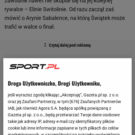
zawodnik nawet nie skupiał się na jej kolejnej
rywalce – Elinie Switolinie. Od razu zaczął zaś
mówić o Arynie Sabalence, na którą Świątek może
trafić w walce o finał.
Droga Użytkowniczko, Drogi Użytkowniku,
jeśli wyrazisz zgodę klikając „Akceptuję”, Gazeta.pl sp. z o.o.
oraz jej Zaufani Partnerzy, w tym [
676
] Zaufanych Partnerów
IAB, jak również Agora S.A. będąca spółką powiązaną z
Gazeta.pl sp. z o.o., będą przetwarzać Twoje dane osobowe
takie jak adresy IP, adresy e-mail czy identyfikatory plików
cookie lub inne informacje zapisane w tych plikach do celów
marketingowych, w szczególności na potrzeby wyświetlania