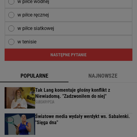
w piłce wodnej
w piłce ręcznej
w piłce siatkowej
w tenisie
NASTĘPNE PYTANIE
POPULARNE
NAJNOWSZE
Tak Lang komentuje głośny konflikt z
Niewiadomą. "Zadzwoniłem do niej"
SUBSKRYPCJA
Światowe media wydały werdykt ws. Sabalenki.
"Sięga dna"