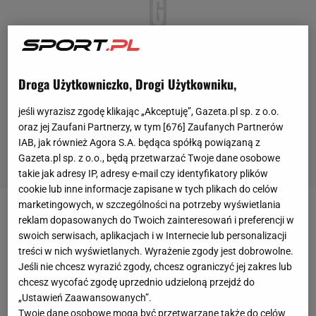
Droga Użytkowniczko, Drogi Użytkowniku,
jeśli wyrazisz zgodę klikając „Akceptuję”, Gazeta.pl sp. z o.o.
oraz jej Zaufani Partnerzy, w tym [
676
] Zaufanych Partnerów
IAB, jak również Agora S.A. będąca spółką powiązaną z
Gazeta.pl sp. z o.o., będą przetwarzać Twoje dane osobowe
takie jak adresy IP, adresy e-mail czy identyfikatory plików
cookie lub inne informacje zapisane w tych plikach do celów
marketingowych, w szczególności na potrzeby wyświetlania
Iga Świątek sprawnie przeszła przez pierwsze trzy
reklam dopasowanych do Twoich zainteresowań i preferencji w
swoich serwisach, aplikacjach i w Internecie lub personalizacji
etapy
Rolanda Garrosa
. W czwartej rundzie
treści w nich wyświetlanych. Wyrażenie zgody jest dobrowolne.
zmierzyła się z Jeleną Rybakiną. Tym razem miała
Jeśli nie chcesz wyrazić zgody, chcesz ograniczyć jej zakres lub
bardzo duże kłopoty i po pierwszym przegranym 1:6
chcesz wycofać zgodę uprzednio udzieloną przejdź do
„Ustawień Zaawansowanych”.
secie mogło się wydawać, że niebawem pożegna
Twoje dane osobowe mogą być przetwarzane także do celów