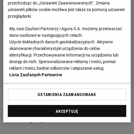
przechodząc do „Ustawień Zaawansowanych”. Zmiana
ustawień plików cookie możliwa jest także za pomocą ustawień
przeglądarki.
My, nasi Zaufani Partnerzy i Agora S.A. możemy przetwarzać
dane osobowe w następujących celach:
Użycie dokładnych danych geolokalizacyjnych. Aktywne
skanowanie charakterystyki urządzenia do celów
identyfikacji. Przechowywanie informacji na urządzeniu lub
dostęp do nich. Spersonalizowane reklamy i treści, pomiar
reklam i treści, badnie odbiorców i ulepszanie usług.
Lista Zaufanych Partnerów
USTAWIENIA ZAAWANSOWANE
Zobacz wideo
Jakub Kosecki o kryzysie
psychicznym Igi Świątek: Ta sytuacja weszła jej
AKCEPTUJĘ
mocno do głowy