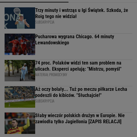
Trzy minuty i wstrząs u Igi Świątek. Szkoda, że
Roig tego nie widział
SUBSKRYPCJA
Pucharowa wygrana Chicago. 64 minuty
Lewandowskiego
74 proc. Polaków widzi ten sam problem na
ulicach. Eksperci apelują: "Mistrzu, pomyśl"
MATERIAŁ PROMOCYJNY
Aż oczy bolały... Tuż po meczu piłkarze Lecha
podeszli do kibiców. "Słuchajcie!"
SUBSKRYPCJA
Słaby wieczór polskich drużyn w Europie. Nie
zawiodła tylko Jagiellonia [ZAPIS RELACJI]