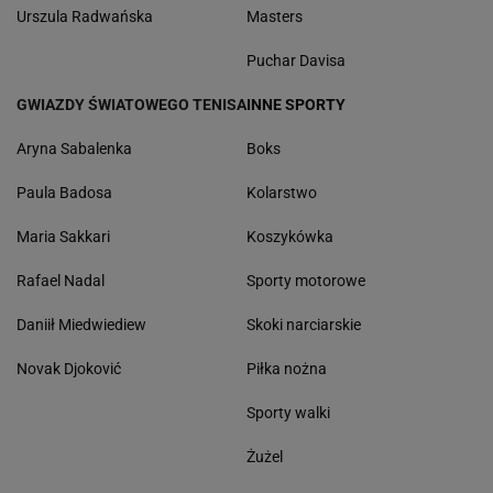
Urszula Radwańska
Masters
Puchar Davisa
GWIAZDY ŚWIATOWEGO TENISA
INNE SPORTY
Aryna Sabalenka
Boks
Paula Badosa
Kolarstwo
Maria Sakkari
Koszykówka
Rafael Nadal
Sporty motorowe
Daniił Miedwiediew
Skoki narciarskie
Novak Djoković
Piłka nożna
Sporty walki
Żużel