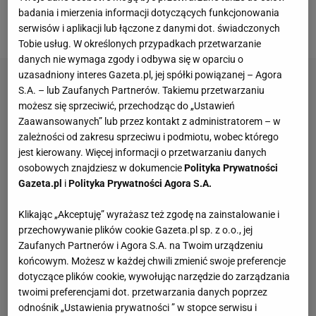
się z turniejem. Polka świetnie wróciła jednak do gry
badania i mierzenia informacji dotyczących funkcjonowania
i finalnie wygrała 1:6, 6:3, 7:5.
serwisów i aplikacji lub łączone z danymi dot. świadczonych
Tobie usług. W określonych przypadkach przetwarzanie
danych nie wymaga zgody i odbywa się w oparciu o
uzasadniony interes Gazeta.pl, jej spółki powiązanej – Agora
S.A. – lub Zaufanych Partnerów. Takiemu przetwarzaniu
możesz się sprzeciwić, przechodząc do „Ustawień
Zaawansowanych” lub przez kontakt z administratorem – w
zależności od zakresu sprzeciwu i podmiotu, wobec którego
jest kierowany. Więcej informacji o przetwarzaniu danych
osobowych znajdziesz w dokumencie
Polityka Prywatności
Gazeta.pl
i
Polityka Prywatności Agora S.A.
Klikając „Akceptuję” wyrażasz też zgodę na zainstalowanie i
przechowywanie plików cookie Gazeta.pl sp. z o.o., jej
Zaufanych Partnerów i Agora S.A. na Twoim urządzeniu
końcowym. Możesz w każdej chwili zmienić swoje preferencje
dotyczące plików cookie, wywołując narzędzie do zarządzania
twoimi preferencjami dot. przetwarzania danych poprzez
odnośnik „Ustawienia prywatności ” w stopce serwisu i