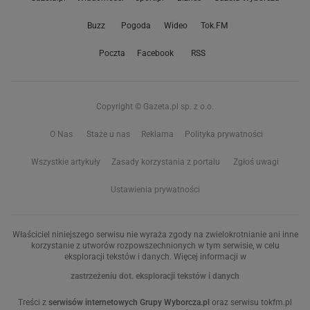
Buzz
Pogoda
Wideo
Tok.FM
Poczta
Facebook
RSS
Copyright © Gazeta.pl sp. z o.o.
O Nas
Staże u nas
Reklama
Polityka prywatności
Wszystkie artykuły
Zasady korzystania z portalu
Zgłoś uwagi
Ustawienia prywatności
Właściciel niniejszego serwisu nie wyraża zgody na zwielokrotnianie ani inne
korzystanie z utworów rozpowszechnionych w tym serwisie, w celu
eksploracji tekstów i danych. Więcej informacji w
zastrzeżeniu dot. eksploracji tekstów i danych
Treści z
serwisów internetowych Grupy Wyborcza.pl
oraz serwisu tokfm.pl