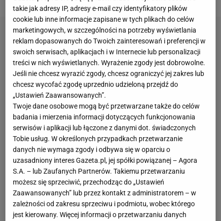
takie jak adresy IP, adresy e-mail czy identyfikatory plików
cookie lub inne informacje zapisane w tych plikach do celów
marketingowych, w szczególności na potrzeby wyświetlania
reklam dopasowanych do Twoich zainteresowań i preferencji w
swoich serwisach, aplikacjach i w Internecie lub personalizacji
treści w nich wyświetlanych. Wyrażenie zgody jest dobrowolne.
Jeśli nie chcesz wyrazić zgody, chcesz ograniczyć jej zakres lub
chcesz wycofać zgodę uprzednio udzieloną przejdź do
„Ustawień Zaawansowanych”.
Twoje dane osobowe mogą być przetwarzane także do celów
badania i mierzenia informacji dotyczących funkcjonowania
serwisów i aplikacji lub łączone z danymi dot. świadczonych
Tobie usług. W określonych przypadkach przetwarzanie
danych nie wymaga zgody i odbywa się w oparciu o
uzasadniony interes Gazeta.pl, jej spółki powiązanej – Agora
S.A. – lub Zaufanych Partnerów. Takiemu przetwarzaniu
możesz się sprzeciwić, przechodząc do „Ustawień
Zaawansowanych” lub przez kontakt z administratorem – w
zależności od zakresu sprzeciwu i podmiotu, wobec którego
jest kierowany. Więcej informacji o przetwarzaniu danych