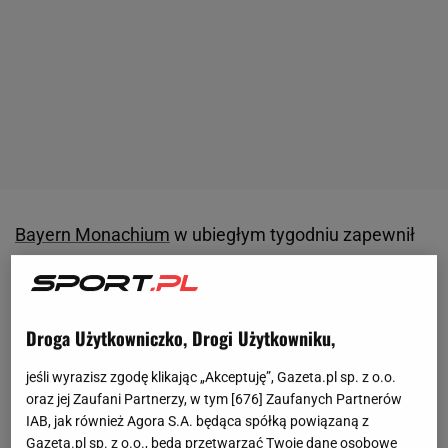
Bayern Monachium
w ubiegłym tygodniu zapewnił
sobie kolejny tytuł
mistrza Niemiec
. Bawarczycy
mogą być już spokojni, że nikt ich nie doścignie, co
wpłynęło także na grę, jaką prezentują. Widać było
Droga Użytkowniczko, Drogi Użytkowniku,
to w trakcie sobotniego
meczu
z 1. FSV Mainz.
jeśli wyrazisz zgodę klikając „Akceptuję”, Gazeta.pl sp. z o.o.
Bayern niespodziewanie uległ drużynie z Moguncji
oraz jej Zaufani Partnerzy, w tym [
676
] Zaufanych Partnerów
1:3, a honorowego gola strzelił Robert
IAB, jak również Agora S.A. będąca spółką powiązaną z
Lewandowski
.
Gazeta.pl sp. z o.o., będą przetwarzać Twoje dane osobowe