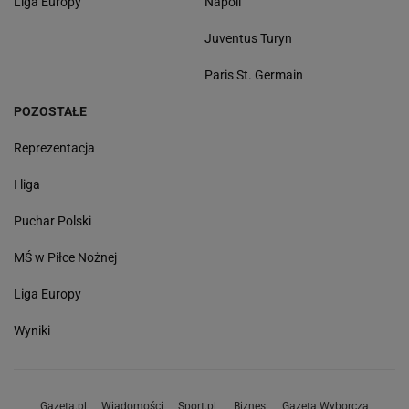
Liga Europy
Napoli
Juventus Turyn
Paris St. Germain
POZOSTAŁE
Reprezentacja
I liga
Puchar Polski
MŚ w Piłce Nożnej
Liga Europy
Wyniki
Gazeta.pl
Wiadomości
Sport.pl
Biznes
Gazeta Wyborcza