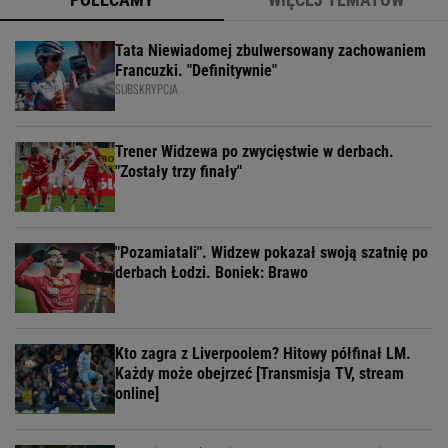
Tata Niewiadomej zbulwersowany zachowaniem
Francuzki. "Definitywnie"
SUBSKRYPCJA
Trener Widzewa po zwycięstwie w derbach.
"Zostały trzy finały"
"Pozamiatali". Widzew pokazał swoją szatnię po
derbach Łodzi. Boniek: Brawo
Kto zagra z Liverpoolem? Hitowy półfinał LM.
Każdy może obejrzeć [Transmisja TV, stream
online]