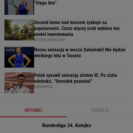
"Sięga dna"
Second home nad morzem zyskuje na
popularności. Coraz więcej osób wybiera ten
model inwestowania
MATERIAŁ PROMOCYJNY
Nocna sensacja w meczu Sabalenki! Nie będzie
wielkiego hitu w Toronto
Polak sprawił sensację złotem IO. Po cichu
odchodzi. "Smrodek pozostał"
SUBSKRYPCJA
WYNIKI
TABELA
Bundesliga 34. Kolejka