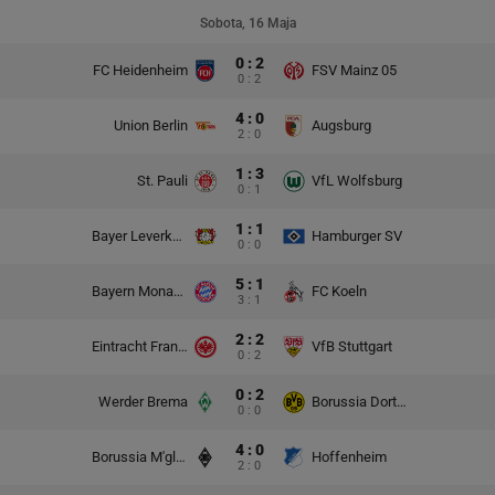
Sobota, 16 Maja
0 : 2
FC Heidenheim
FSV Mainz 05
0 : 2
4 : 0
Union Berlin
Augsburg
2 : 0
1 : 3
St. Pauli
VfL Wolfsburg
0 : 1
1 : 1
Bayer Leverkusen
Hamburger SV
0 : 0
5 : 1
Bayern Monachium
FC Koeln
3 : 1
2 : 2
Eintracht Frankfurt
VfB Stuttgart
0 : 2
0 : 2
Werder Brema
Borussia Dortmund
0 : 0
4 : 0
Borussia M'gladbach
Hoffenheim
2 : 0