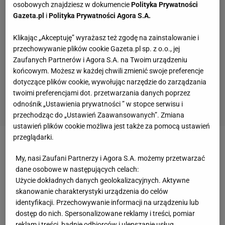
osobowych znajdziesz w dokumencie
Polityka Prywatności
Gazeta.pl
i
Polityka Prywatności Agora S.A.
Klikając „Akceptuję” wyrażasz też zgodę na zainstalowanie i
przechowywanie plików cookie Gazeta.pl sp. z o.o., jej
Zaufanych Partnerów i Agora S.A. na Twoim urządzeniu
końcowym. Możesz w każdej chwili zmienić swoje preferencje
dotyczące plików cookie, wywołując narzędzie do zarządzania
twoimi preferencjami dot. przetwarzania danych poprzez
odnośnik „Ustawienia prywatności ” w stopce serwisu i
przechodząc do „Ustawień Zaawansowanych”. Zmiana
ustawień plików cookie możliwa jest także za pomocą ustawień
przeglądarki.
Zobacz wideo
Borek: Lewandowski chyba dojrzał do
My, nasi Zaufani Partnerzy i Agora S.A. możemy przetwarzać
tego, by zmienić otoczenie
dane osobowe w następujących celach:
Użycie dokładnych danych geolokalizacyjnych. Aktywne
skanowanie charakterystyki urządzenia do celów
Zamieszanie w Bayernie po imprezie piłkarzy na
identyfikacji. Przechowywanie informacji na urządzeniu lub
Ibizie. Trenerzy niezadowoleni, a dyrektor
dostęp do nich. Spersonalizowane reklamy i treści, pomiar
reklam i treści, badnie odbiorców i ulepszanie usług.