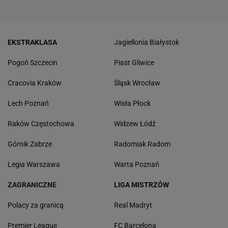
EKSTRAKLASA
Jagiellonia Białystok
Pogoń Szczecin
Piast Gliwice
Cracovia Kraków
Śląsk Wrocław
Lech Poznań
Wisła Płock
Raków Częstochowa
Widzew Łódź
Górnik Zabrze
Radomiak Radom
Legia Warszawa
Warta Poznań
ZAGRANICZNE
LIGA MISTRZÓW
Polacy za granicą
Real Madryt
Premier League
FC Barcelona