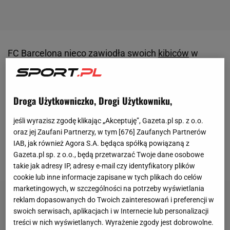
FC Barcelona nieco zawiodła swoich
kibiców
w
ostatnim meczu przed własną publicznością w tym
sezonie. Drużyna trenera Hansiego Flicka z
Robertem Lewandowskim
w składzie przegrała z
Droga Użytkowniczko, Drogi Użytkowniku,
piątą drużyną tabeli - Villarrealem 2:3, choć do
jeśli wyrazisz zgodę klikając „Akceptuję”, Gazeta.pl sp. z o.o.
przerwy prowadziła 2:1.
W efekcie wielkie
oraz jej Zaufani Partnerzy, w tym [
676
] Zaufanych Partnerów
świętowanie zdobycia 28. tytułu mistrza Hiszpanii
IAB, jak również Agora S.A. będąca spółką powiązaną z
Gazeta.pl sp. z o.o., będą przetwarzać Twoje dane osobowe
zostało lekko zakłócone.
takie jak adresy IP, adresy e-mail czy identyfikatory plików
cookie lub inne informacje zapisane w tych plikach do celów
marketingowych, w szczególności na potrzeby wyświetlania
reklam dopasowanych do Twoich zainteresowań i preferencji w
swoich serwisach, aplikacjach i w Internecie lub personalizacji
treści w nich wyświetlanych. Wyrażenie zgody jest dobrowolne.