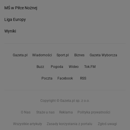
MŚ w Piłce Nożnej
Liga Europy
Wyniki
Gazeta.pl
Wiadomości
Sport.pl
Biznes
Gazeta Wyborcza
Buzz
Pogoda
Wideo
Tok.FM
Poczta
Facebook
RSS
Copyright © Gazeta.pl sp. z o.o.
O Nas
Staże u nas
Reklama
Polityka prywatności
Wszystkie artykuły
Zasady korzystania z portalu
Zgłoś uwagi