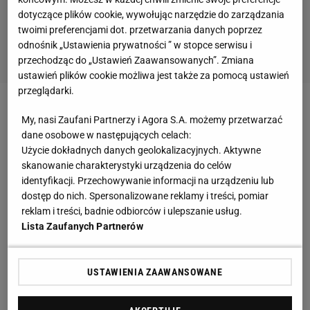
dotyczące plików cookie, wywołując narzędzie do zarządzania
twoimi preferencjami dot. przetwarzania danych poprzez
odnośnik „Ustawienia prywatności ” w stopce serwisu i
przechodząc do „Ustawień Zaawansowanych”. Zmiana
ustawień plików cookie możliwa jest także za pomocą ustawień
przeglądarki.
Zobacz wideo
Jakub Kosecki był na trybunie kibiców
My, nasi Zaufani Partnerzy i Agora S.A. możemy przetwarzać
Polonii?! "W Warszawie tylko Legia!"
dane osobowe w następujących celach:
Użycie dokładnych danych geolokalizacyjnych. Aktywne
skanowanie charakterystyki urządzenia do celów
Koniec meczu, a Joan Laporta ruszył do Flicka
identyfikacji. Przechowywanie informacji na urządzeniu lub
dostęp do nich. Spersonalizowane reklamy i treści, pomiar
- To nasza pierwsza porażka ligowa w tym roku,
reklam i treści, badnie odbiorców i ulepszanie usług.
Lista Zaufanych Partnerów
gratulacje dla Villarrealu, ale jesteśmy mistrzami
Hiszpanii
. Jestem zadowolony z bramki, ale
najważniejsze jest nasz mistrzowski tytuł -
USTAWIENIA ZAAWANSOWANE
powiedział po spotkaniu Fermin Lopez, pomocnik FC