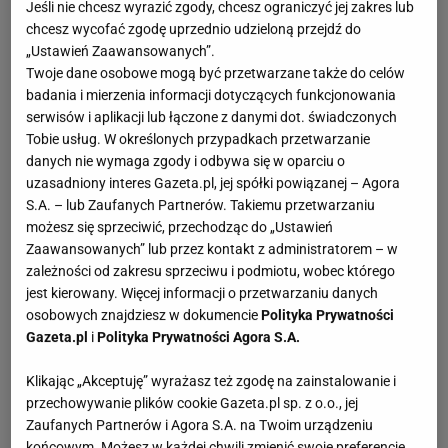
Jeśli nie chcesz wyrazić zgody, chcesz ograniczyć jej zakres lub
chcesz wycofać zgodę uprzednio udzieloną przejdź do
„Ustawień Zaawansowanych”.
Twoje dane osobowe mogą być przetwarzane także do celów
badania i mierzenia informacji dotyczących funkcjonowania
serwisów i aplikacji lub łączone z danymi dot. świadczonych
Tobie usług. W określonych przypadkach przetwarzanie
danych nie wymaga zgody i odbywa się w oparciu o
uzasadniony interes Gazeta.pl, jej spółki powiązanej – Agora
S.A. – lub Zaufanych Partnerów. Takiemu przetwarzaniu
możesz się sprzeciwić, przechodząc do „Ustawień
Zaawansowanych” lub przez kontakt z administratorem – w
zależności od zakresu sprzeciwu i podmiotu, wobec którego
jest kierowany. Więcej informacji o przetwarzaniu danych
osobowych znajdziesz w dokumencie
Polityka Prywatności
Gazeta.pl
i
Polityka Prywatności Agora S.A.
Klikając „Akceptuję” wyrażasz też zgodę na zainstalowanie i
przechowywanie plików cookie Gazeta.pl sp. z o.o., jej
Zaufanych Partnerów i Agora S.A. na Twoim urządzeniu
końcowym. Możesz w każdej chwili zmienić swoje preferencje