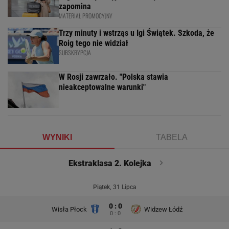
zapomina
MATERIAŁ PROMOCYJNY
Trzy minuty i wstrząs u Igi Świątek. Szkoda, że
Roig tego nie widział
SUBSKRYPCJA
W Rosji zawrzało. "Polska stawia
nieakceptowalne warunki"
WYNIKI
TABELA
Ekstraklasa 2. Kolejka
Piątek, 31 Lipca
0 : 0
Wisła Płock
Widzew Łódź
0 : 0