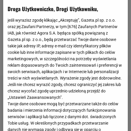
przerwie
meczu
z Podbeskidziem (0:2), a później ani
Droga Użytkowniczko, Drogi Użytkowniku,
razu nie wpuścił na murawę. Carlos opuścił pięć
ostatnich spotkań, w których nie było go nawet na
jeśli wyrazisz zgodę klikając „Akceptuję”, Gazeta.pl sp. z o.o.
oraz jej Zaufani Partnerzy, w tym [
676
] Zaufanych Partnerów
ławce rezerwowych Wisły, a zespół zdobył ledwie
IAB, jak również Agora S.A. będąca spółką powiązaną z
dwie bramki i
gra
słabo. – Powinnaś zadzwonić do
Gazeta.pl sp. z o.o., będą przetwarzać Twoje dane osobowe
trenera i jego zapytać, dlaczego tak jest –
takie jak adresy IP, adresy e-mail czy identyfikatory plików
cookie lub inne informacje zapisane w tych plikach do celów
powiedział piłkarz,
zapytany o przyczyny takiego
marketingowych, w szczególności na potrzeby wyświetlania
stanu rzeczy przez dziennikarkę Interii
.
reklam dopasowanych do Twoich zainteresowań i preferencji w
swoich serwisach, aplikacjach i w Internecie lub personalizacji
treści w nich wyświetlanych. Wyrażenie zgody jest dobrowolne.
Jeśli nie chcesz wyrazić zgody, chcesz ograniczyć jej zakres lub
chcesz wycofać zgodę uprzednio udzieloną przejdź do
„Ustawień Zaawansowanych”.
Twoje dane osobowe mogą być przetwarzane także do celów
badania i mierzenia informacji dotyczących funkcjonowania
serwisów i aplikacji lub łączone z danymi dot. świadczonych
Tobie usług. W określonych przypadkach przetwarzanie
danych nie wymaga zgody i odbywa się w oparciu o