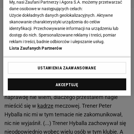
My, nasi Zaufani Partnerzy i Agora S.A. możemy przetwarzać
dane osobowe w następujących celach:
Użycie dokładnych danych geolokalizacyjnych. Aktywne
Zobacz wideo
"Lecha czeka latem totalna demolka.
skanowanie charakterystyki urządzenia do celów
identyfikacji. Przechowywanie informacji na urządzeniu lub
Skorża? Trudno doszukać się pozytywów"
dostęp do nich. Spersonalizowane reklamy i treści, pomiar
reklam i treści, badnie odbiorców i ulepszanie usług.
Jean Carlos atakuje Pytera Hyballę. Nie wie,
Lista Zaufanych Partnerów
dlaczego odstawiono go od składu
USTAWIENIA ZAAWANSOWANE
– Czuję, że trener nikogo nie szanuje – kontynuował
Carlos. – W moim przypadku uważam, że jest to
AKCEPTUJĘ
kwestia osobista, coś personalnego. Do tej pory tak
naprawdę nie wiem, dlaczego przestałem nagle
mieścić się w
kadrze
meczowej. Trener Peter
Hyballa nic mi w tym temacie nie zakomunikował,
nic nie wyjaśnił. (...) Trener Hyballa zachowywał się
nieodpowiednio wobec wielu osób w tym klubie. A