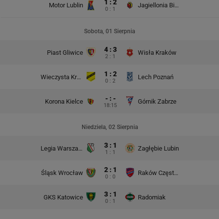
1 : 2
Motor Lublin
Jagiellonia Białystok
0 : 1
Sobota, 01 Sierpnia
4 : 3
Piast Gliwice
Wisła Kraków
2 : 1
1 : 2
Wieczysta Kraków
Lech Poznań
0 : 2
- : -
Korona Kielce
Górnik Zabrze
18:15
Niedziela, 02 Sierpnia
3 : 1
Legia Warszawa
Zagłębie Lubin
1 : 1
2 : 1
Śląsk Wrocław
Raków Częstochowa
0 : 0
3 : 1
GKS Katowice
Radomiak
0 : 1