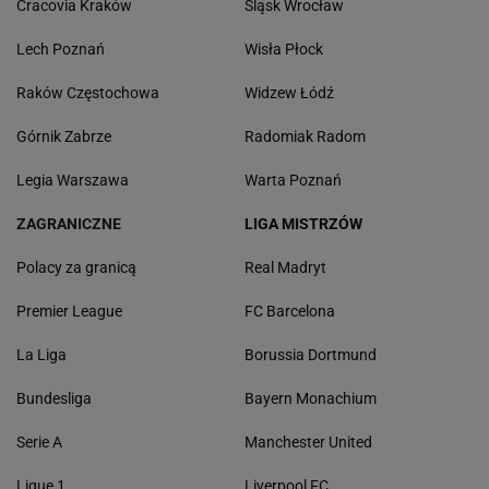
Cracovia Kraków
Śląsk Wrocław
Lech Poznań
Wisła Płock
Raków Częstochowa
Widzew Łódź
Górnik Zabrze
Radomiak Radom
Legia Warszawa
Warta Poznań
ZAGRANICZNE
LIGA MISTRZÓW
Polacy za granicą
Real Madryt
Premier League
FC Barcelona
La Liga
Borussia Dortmund
Bundesliga
Bayern Monachium
Serie A
Manchester United
Ligue 1
Liverpool FC