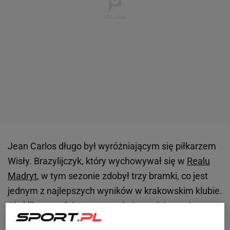
Jean Carlos długo był wyróżniającym się piłkarzem
Wisły. Brazylijczyk, który wychowywał się w
Realu
Madryt
, w tym sezonie zdobył trzy bramki, co jest
jednym z najlepszych wyników w krakowskim klubie.
Ale kilka tygodni temu został niespodziewanie
odstawiony od składu. Peter Hyballa zdjął go w