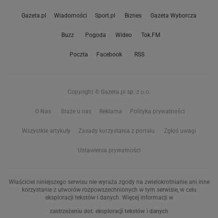
Gazeta.pl
Wiadomości
Sport.pl
Biznes
Gazeta Wyborcza
Buzz
Pogoda
Wideo
Tok.FM
Poczta
Facebook
RSS
Copyright © Gazeta.pl sp. z o.o.
O Nas
Staże u nas
Reklama
Polityka prywatności
Wszystkie artykuły
Zasady korzystania z portalu
Zgłoś uwagi
Ustawienia prywatności
Właściciel niniejszego serwisu nie wyraża zgody na zwielokrotnianie ani inne
korzystanie z utworów rozpowszechnionych w tym serwisie, w celu
eksploracji tekstów i danych. Więcej informacji w
zastrzeżeniu dot. eksploracji tekstów i danych