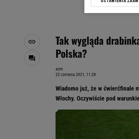
USTAWIENIA ZAA
Klikając „Akceptuję” wyra
Zaufanych Partnerów i A
dotyczące plików cookie,
odnośnik „Ustawienia pr
plików cookie możliwa je
Tak wygląda drabink
My, nasi Zaufani Partne
Polska?
Użycie dokładnych danych
Przechowywanie informacji
badnie odbiorców i uleps
acm
22 czerwca 2021, 11:28
Wiadomo już, że w ćwierćfinale 
Włochy. Oczywiście pod warunkiem