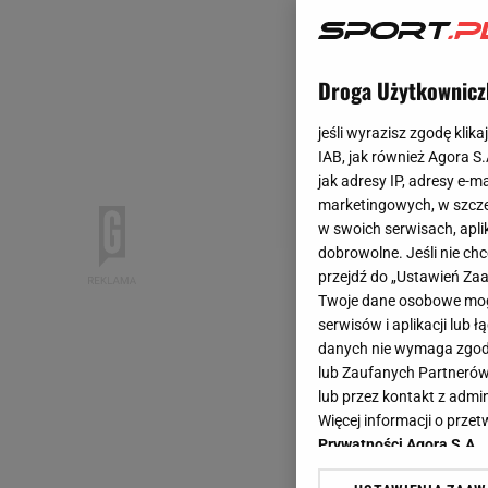
Droga Użytkownicz
jeśli wyrazisz zgodę klika
IAB, jak również Agora S
jak adresy IP, adresy e-m
marketingowych, w szcze
w swoich serwisach, aplik
dobrowolne. Jeśli nie ch
przejdź do „Ustawień Z
Twoje dane osobowe mogą
serwisów i aplikacji lub
danych nie wymaga zgody 
lub Zaufanych Partnerów
lub przez kontakt z admi
Więcej informacji o prz
Prywatności Agora S.A.