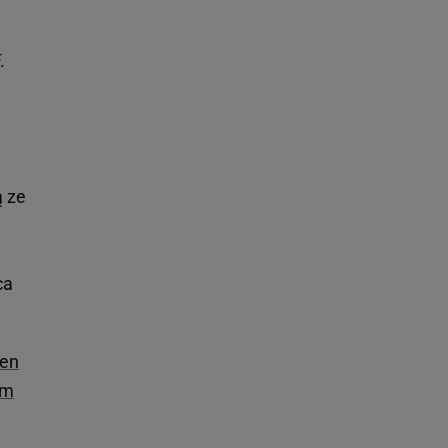
.
ą ze
ca
ten
em