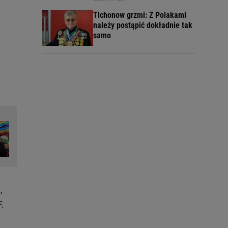
Tichonow grzmi: Z Polakami
należy postąpić dokładnie tak
samo
,
F.