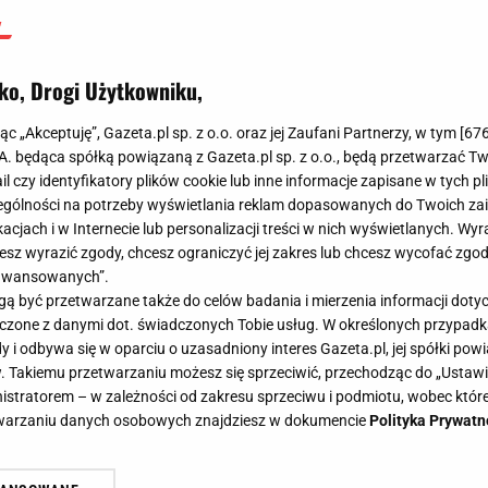
ko, Drogi Użytkowniku,
jąc „Akceptuję”, Gazeta.pl sp. z o.o. oraz jej Zaufani Partnerzy, w tym [
67
.A. będąca spółką powiązaną z Gazeta.pl sp. z o.o., będą przetwarzać T
ail czy identyfikatory plików cookie lub inne informacje zapisane w tych p
gólności na potrzeby wyświetlania reklam dopasowanych do Twoich zain
acjach i w Internecie lub personalizacji treści w nich wyświetlanych. Wyr
cesz wyrazić zgody, chcesz ograniczyć jej zakres lub chcesz wycofać zgo
aawansowanych”.
 być przetwarzane także do celów badania i mierzenia informacji dot
 łączone z danymi dot. świadczonych Tobie usług. W określonych przypad
i odbywa się w oparciu o uzasadniony interes Gazeta.pl, jej spółki powi
. Takiemu przetwarzaniu możesz się sprzeciwić, przechodząc do „Ust
nistratorem – w zależności od zakresu sprzeciwu i podmiotu, wobec które
etwarzaniu danych osobowych znajdziesz w dokumencie
Polityka Prywatn