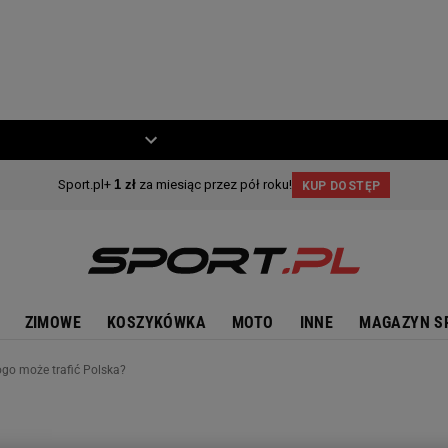
ZIECKO
MOTO
ZIMOWE
KOSZYKÓWKA
MOTO
INNE
MAGAZYN S
go może trafić Polska?