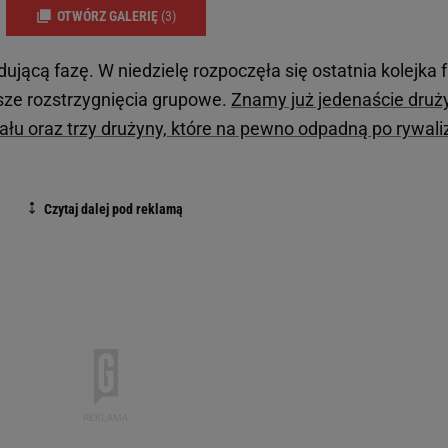
OTWÓRZ GALERIĘ
(3)
jącą fazę. W niedzielę rozpoczęła się ostatnia kolejka 
wsze rozstrzygnięcia grupowe.
Znamy już jedenaście druż
łu oraz trzy drużyny, które na pewno odpadną po rywaliz