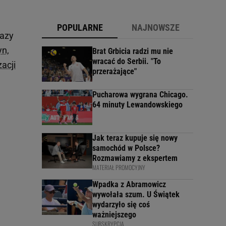
POPULARNE
NAJNOWSZE
fazy
yn,
Brat Grbicia radzi mu nie
wracać do Serbii. "To
acji
przerażające"
Pucharowa wygrana Chicago.
64 minuty Lewandowskiego
Jak teraz kupuje się nowy
samochód w Polsce?
Rozmawiamy z ekspertem
MATERIAŁ PROMOCYJNY
Wpadka z Abramowicz
wywołała szum. U Świątek
wydarzyło się coś
ważniejszego
SUBSKRYPCJA