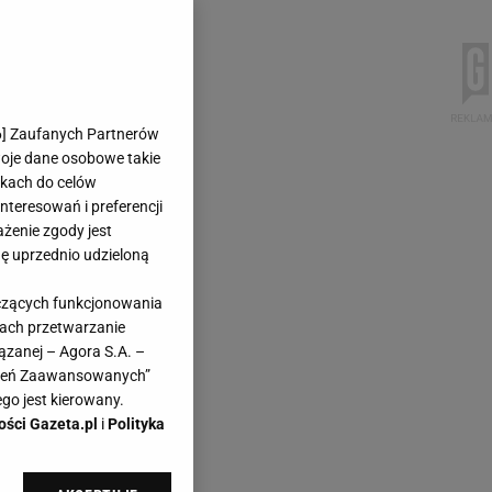
6
] Zaufanych Partnerów
woje dane osobowe takie
likach do celów
teresowań i preferencji
ażenie zgody jest
dę uprzednio udzieloną
yczących funkcjonowania
kach przetwarzanie
ązanej – Agora S.A. –
awień Zaawansowanych”
go jest kierowany.
ości Gazeta.pl
i
Polityka