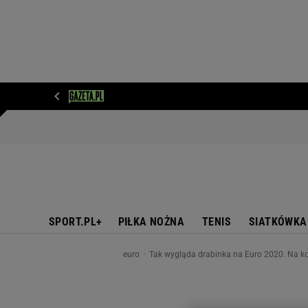
WIADOMOŚCI
NEXT
SPORT
PLOTEK
D
SPORT.PL+
PIŁKA NOŻNA
TENIS
SIATKÓWKA
euro
Tak wygląda drabinka na Euro 2020. Na ko