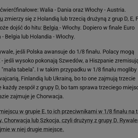
ćwierćfinałowe: Walia - Dania oraz Włochy - Austria.
u
zmierzy się z Holandią lub trzecią drużyną z grup D, E, F
oże dojść do hitu:
Belgia
- Włochy. Dopiero w finale Euro
 Belgia lub Holandia - Włochy.
 rywale, jeśli Polska awansuje do 1/8 finału. Polacy mogą
E - jeśli wysoko pokonają Szwedów, a Hiszpanie zremisuj
"mała tabela". I w takim przypadku w 1/8 finału mogliby
ajcarią, Finlandią lub Ukrainą, bo to one zajmują trzecie
że każdy zespół z grupy D, bo tam sprawa trzeciego miejs
razie zajmuje je Chorwacja.
miejscu w grupie E, to ich przeciwnikami w 1/8 finału na 
 Chorwacja lub Szkocja, czyli drużyny z grupy D. Rywal
jmie w niej drugie miejsce.