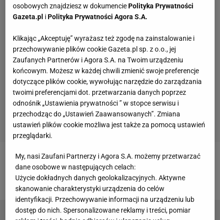
osobowych znajdziesz w dokumencie
Polityka Prywatności
Gazeta.pl
i
Polityka Prywatności Agora S.A.
Klikając „Akceptuję” wyrażasz też zgodę na zainstalowanie i
przechowywanie plików cookie Gazeta.pl sp. z o.o., jej
Zaufanych Partnerów i Agora S.A. na Twoim urządzeniu
końcowym. Możesz w każdej chwili zmienić swoje preferencje
dotyczące plików cookie, wywołując narzędzie do zarządzania
twoimi preferencjami dot. przetwarzania danych poprzez
odnośnik „Ustawienia prywatności ” w stopce serwisu i
przechodząc do „Ustawień Zaawansowanych”. Zmiana
ustawień plików cookie możliwa jest także za pomocą ustawień
przeglądarki.
My, nasi Zaufani Partnerzy i Agora S.A. możemy przetwarzać
Zobacz wideo
Vuković nie może narzekać na brak
dane osobowe w następujących celach:
ofert. "Z odbieraniem telefonu nie mam problemu"
Użycie dokładnych danych geolokalizacyjnych. Aktywne
skanowanie charakterystyki urządzenia do celów
identyfikacji. Przechowywanie informacji na urządzeniu lub
dostęp do nich. Spersonalizowane reklamy i treści, pomiar
Najgroźniejsza rywalka Świątek poza turniejem