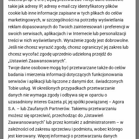
takie jak adresy IP, adresy e-mail czy identyfikatory plików
meczu Łukasz Jachimiak, dziennikarz Sport.pl.
cookie lub inne informacje zapisane w tych plikach do celów
marketingowych, w szczególności na potrzeby wyświetlania
reklam dopasowanych do Twoich zainteresowań i preferencji w
swoich serwisach, aplikacjach i w Internecie lub personalizacji
treści w nich wyświetlanych. Wyrażenie zgody jest dobrowolne.
Jeśli nie chcesz wyrazić zgody, chcesz ograniczyć jej zakres lub
chcesz wycofać zgodę uprzednio udzieloną przejdź do
„Ustawień Zaawansowanych”.
Twoje dane osobowe mogą być przetwarzane także do celów
badania i mierzenia informacji dotyczących funkcjonowania
serwisów i aplikacji lub łączone z danymi dot. świadczonych
Tobie usług. W określonych przypadkach przetwarzanie
danych nie wymaga zgody i odbywa się w oparciu o
uzasadniony interes Gazeta.pl, jej spółki powiązanej – Agora
S.A. – lub Zaufanych Partnerów. Takiemu przetwarzaniu
możesz się sprzeciwić, przechodząc do „Ustawień
Zaawansowanych” lub przez kontakt z administratorem – w
zależności od zakresu sprzeciwu i podmiotu, wobec którego
jest kierowany. Więcej informacji o przetwarzaniu danych