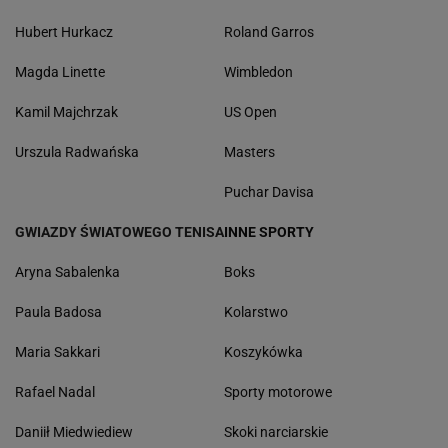
Hubert Hurkacz
Roland Garros
Magda Linette
Wimbledon
Kamil Majchrzak
US Open
Urszula Radwańska
Masters
Puchar Davisa
GWIAZDY ŚWIATOWEGO TENISA
INNE SPORTY
Aryna Sabalenka
Boks
Paula Badosa
Kolarstwo
Maria Sakkari
Koszykówka
Rafael Nadal
Sporty motorowe
Daniił Miedwiediew
Skoki narciarskie