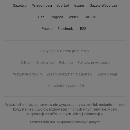
Gazeta.pl
Wiadomości
Sport.pl
Biznes
Gazeta Wyborcza
Buzz
Pogoda
Wideo
Tok.FM
Poczta
Facebook
RSS
Copyright © Gazeta.pl sp. z o.o.
O Nas
Staże u nas
Reklama
Polityka prywatności
Wszystkie artykuły
Zasady korzystania z portalu
Zgłoś uwagi
Ustawienia prywatności
Właściciel niniejszego serwisu nie wyraża zgody na zwielokrotnianie ani inne
korzystanie z utworów rozpowszechnionych w tym serwisie, w celu
eksploracji tekstów i danych. Więcej informacji w
zastrzeżeniu dot. eksploracji tekstów i danych