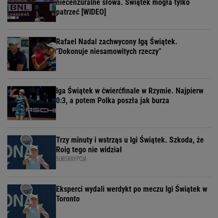
niecenzuralne słowa. Świątek mogła tylko
patrzeć [WIDEO]
Rafael Nadal zachwycony Igą Świątek.
"Dokonuje niesamowitych rzeczy"
Iga Świątek w ćwierćfinale w Rzymie. Najpierw
0:3, a potem Polka poszła jak burza
Trzy minuty i wstrząs u Igi Świątek. Szkoda, że
Roig tego nie widział
SUBSKRYPCJA
Eksperci wydali werdykt po meczu Igi Świątek w
Toronto