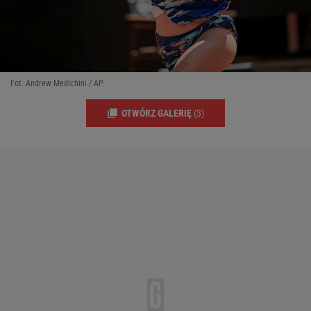
Fot. Andrew Medichini / AP
OTWÓRZ GALERIĘ
(3)