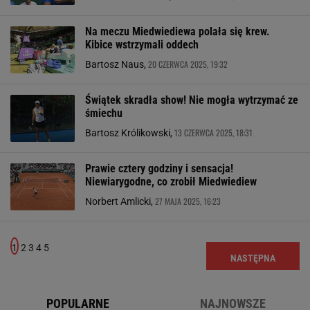
Na meczu Miedwiediewa polała się krew.
Kibice wstrzymali oddech
20 CZERWCA 2025, 19:32
Bartosz Naus,
Świątek skradła show! Nie mogła wytrzymać ze
śmiechu
13 CZERWCA 2025, 18:31
Bartosz Królikowski,
Prawie cztery godziny i sensacja!
Niewiarygodne, co zrobił Miedwiediew
27 MAJA 2025, 16:23
Norbert Amlicki,
1
2
3
4
5
NASTĘPNA
POPULARNE
NAJNOWSZE