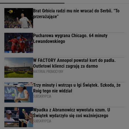
Brat Grbicia radzi mu nie wracać do Serbii. "To
przerażające"
Pucharowa wygrana Chicago. 64 minuty
Lewandowskiego
W FACTORY Annopol powstał kort do padla.
Outletowi klienci zagrają za darmo
MATERIAŁ PROMOCYJNY
Trzy minuty i wstrząs u Igi Świątek. Szkoda, że
Roig tego nie widział
SUBSKRYPCJA
Wpadka z Abramowicz wywołała szum. U
Świątek wydarzyło się coś ważniejszego
SUBSKRYPCJA