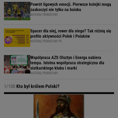
Powrót ligowych emocji. Pierwsze kolejki mogą
zaskoczyć nie tylko na boisku
MATERIAŁ PROMOCYJNY
Spacer dla niej, rower dla niego? Tak różnią się
profile aktywności Polek i Polaków
MATERIAŁ PROMOCYJNY PR
Współpraca AZS Olsztyn i Energa nabiera
tempa. Istotna współpraca strategiczna dla
siatkarskiego klubu i marki
MATERIAŁ PROMOCYJNY
1/100
Kto był królem Polski?