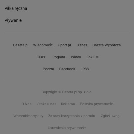
Piłka ręczna
Pływanie
Gazeta.pl
Wiadomości
Sport.pl
Biznes
Gazeta Wyborcza
Buzz
Pogoda
Wideo
Tok.FM
Poczta
Facebook
RSS
Copyright © Gazeta.pl sp. z o.o.
O Nas
Staże u nas
Reklama
Polityka prywatności
Wszystkie artykuły
Zasady korzystania z portalu
Zgłoś uwagi
Ustawienia prywatności