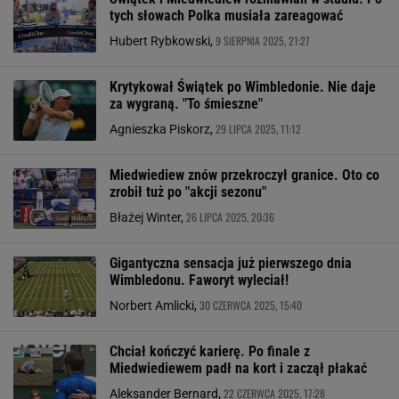
tych słowach Polka musiała zareagować
9 SIERPNIA 2025, 21:27
Hubert Rybkowski,
Krytykował Świątek po Wimbledonie. Nie daje
za wygraną. "To śmieszne"
29 LIPCA 2025, 11:12
Agnieszka Piskorz,
Miedwiediew znów przekroczył granice. Oto co
zrobił tuż po "akcji sezonu"
26 LIPCA 2025, 20:36
Błażej Winter,
Gigantyczna sensacja już pierwszego dnia
Wimbledonu. Faworyt wyleciał!
30 CZERWCA 2025, 15:40
Norbert Amlicki,
Chciał kończyć karierę. Po finale z
Miedwiediewem padł na kort i zaczął płakać
22 CZERWCA 2025, 17:28
Aleksander Bernard,