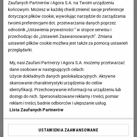
Zaufanych Partnerów i Agora S.A. na Twoim urządzeniu
26 MAJA 2026, 15:55
Paweł Matys,
końcowym. Możesz w każdej chwili zmienić swoje preferencje
dotyczące plików cookie, wywołując narzędzie do zarządzania
Tak Miedwiediew zwrócił się do Świątek
twoimi preferencjami dot. przetwarzania danych poprzez
20 MAJA 2026, 15:28
Hubert Rybkowski,
odnośnik „Ustawienia prywatności ” w stopce serwisu i
przechodząc do „Ustawień Zaawansowanych”. Zmiana
ustawień plików cookie możliwa jest także za pomocą ustawień
Dwudniowy półfinał dla Sinnera. Faworyt
przeglądarki.
gospodarzy w finale turnieju w Rzymie
My, nasi Zaufani Partnerzy i Agora S.A. możemy przetwarzać
16 MAJA 2026, 16:26
Szymon Mańkowski,
dane osobowe w następujących celach:
Użycie dokładnych danych geolokalizacyjnych. Aktywne
Hurkacz postawił na zmiany!
skanowanie charakterystyki urządzenia do celów
"Absolutnie nie spodziewałem się tej decyzji"
identyfikacji. Przechowywanie informacji na urządzeniu lub
SUBSKRYPCJA
dostęp do nich. Spersonalizowane reklamy i treści, pomiar
reklam i treści, badnie odbiorców i ulepszanie usług.
Lista Zaufanych Partnerów
Rosjanin stracił panowanie nad sobą w
fatalnym meczu. Dostanie po kieszeni
14 KWIETNIA 2026, 09:42
Agnieszka Piskorz,
USTAWIENIA ZAAWANSOWANE