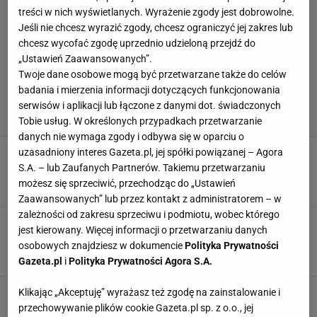
treści w nich wyświetlanych. Wyrażenie zgody jest dobrowolne.
Jeśli nie chcesz wyrazić zgody, chcesz ograniczyć jej zakres lub
chcesz wycofać zgodę uprzednio udzieloną przejdź do
„Ustawień Zaawansowanych”.
Twoje dane osobowe mogą być przetwarzane także do celów
badania i mierzenia informacji dotyczących funkcjonowania
serwisów i aplikacji lub łączone z danymi dot. świadczonych
Tobie usług. W określonych przypadkach przetwarzanie
danych nie wymaga zgody i odbywa się w oparciu o
Andriejewa pokonała Chwalińską. Oto reakcja
uzasadniony interes Gazeta.pl, jej spółki powiązanej – Agora
Miedwiediewa
S.A. – lub Zaufanych Partnerów. Takiemu przetwarzaniu
możesz się sprzeciwić, przechodząc do „Ustawień
8 CZERWCA 2026, 17:08
Agnieszka Piskorz,
Zaawansowanych” lub przez kontakt z administratorem – w
zależności od zakresu sprzeciwu i podmiotu, wobec którego
Rosjanie zdruzgotani po porażce
jest kierowany. Więcej informacji o przetwarzaniu danych
Miedwiediewa. "Ma najgorszy bilans"
osobowych znajdziesz w dokumencie
Polityka Prywatności
26 MAJA 2026, 19:02
Dawid Franek,
Gazeta.pl
i
Polityka Prywatności Agora S.A.
Sensacja w Roland Garros. Faworyt przegrał z
Klikając „Akceptuję” wyrażasz też zgodę na zainstalowanie i
97. zawodnikiem świata
przechowywanie plików cookie Gazeta.pl sp. z o.o., jej