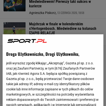
Miedwiediewem! Pierwszy taki sukces w
karierze
13 CZERWCA 2026, 18:58
Agnieszka Piskorz,
Majchrzak w finale w holenderskim
s'Hertogenbosch. Miedwiediew na kolanach
[ZAPIS RELACJI]
13 CZERWCA 2026, 17:01
Agnieszka Piskorz,
Droga Użytkowniczko, Drogi Użytkowniku,
jeśli wyrazisz zgodę klikając „Akceptuję”, Gazeta.pl sp. z o.o.
oraz jej Zaufani Partnerzy, w tym [
676
] Zaufanych Partnerów
IAB, jak również Agora S.A. będąca spółką powiązaną z
Gazeta.pl sp. z o.o., będą przetwarzać Twoje dane osobowe
takie jak adresy IP, adresy e-mail czy identyfikatory plików
cookie lub inne informacje zapisane w tych plikach do celów
marketingowych, w szczególności na potrzeby wyświetlania
reklam dopasowanych do Twoich zainteresowań i preferencji w
swoich serwisach, aplikacjach i w Internecie lub personalizacji