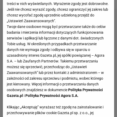
treści w nich wyświetlanych. Wyrażenie zgody jest dobrowolne.
Jeśli nie chcesz wyrazić zgody, chcesz ograniczyć jej zakres lub
chcesz wycofać zgodę uprzednio udzieloną przejdź do
„Ustawień Zaawansowanych”.
Twoje dane osobowe mogą być przetwarzane także do celów
badania i mierzenia informacji dotyczących funkcjonowania
serwisów i aplikacji lub łączone z danymi dot. świadczonych
Tobie usług. W określonych przypadkach przetwarzanie
danych nie wymaga zgody i odbywa się w oparciu o
uzasadniony interes Gazeta.pl, jej spółki powiązanej – Agora
S.A. – lub Zaufanych Partnerów. Takiemu przetwarzaniu
możesz się sprzeciwić, przechodząc do „Ustawień
Zaawansowanych” lub przez kontakt z administratorem – w
zależności od zakresu sprzeciwu i podmiotu, wobec którego
jest kierowany. Więcej informacji o przetwarzaniu danych
osobowych znajdziesz w dokumencie
Polityka Prywatności
Gazeta.pl
i
Polityka Prywatności Agora S.A.
Klikając „Akceptuję” wyrażasz też zgodę na zainstalowanie i
przechowywanie plików cookie Gazeta.pl sp. z o.o., jej