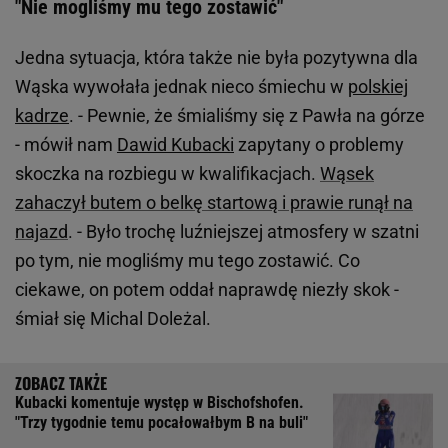
"Nie mogliśmy mu tego zostawić"
Jedna sytuacja, która także nie była pozytywna dla
Wąska wywołała jednak nieco śmiechu w
polskiej
kadrze
. - Pewnie, że śmialiśmy się z Pawła na górze
- mówił nam
Dawid Kubacki
zapytany o problemy
skoczka na rozbiegu w kwalifikacjach.
Wąsek
zahaczył butem o belkę startową i prawie runął na
najazd
. - Było trochę luźniejszej atmosfery w szatni
po tym, nie mogliśmy mu tego zostawić. Co
ciekawe, on potem oddał naprawdę niezły skok -
śmiał się Michal Doleżal.
Kubacki komentuje występ w Bischofshofen.
"Trzy tygodnie temu pocałowałbym B na buli"