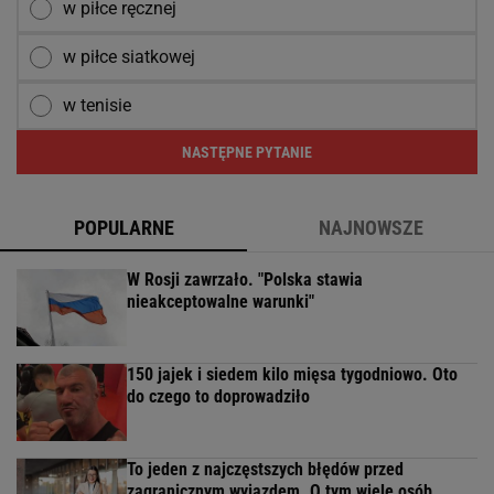
w piłce ręcznej
w piłce siatkowej
w tenisie
NASTĘPNE PYTANIE
POPULARNE
NAJNOWSZE
W Rosji zawrzało. "Polska stawia
nieakceptowalne warunki"
150 jajek i siedem kilo mięsa tygodniowo. Oto
do czego to doprowadziło
To jeden z najczęstszych błędów przed
zagranicznym wyjazdem. O tym wiele osób