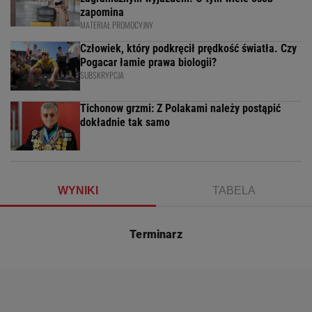
zapomina
MATERIAŁ PROMOCYJNY
Człowiek, który podkręcił prędkość światła. Czy
Pogacar łamie prawa biologii?
SUBSKRYPCJA
Tichonow grzmi: Z Polakami należy postąpić
dokładnie tak samo
WYNIKI
TABELA
Terminarz