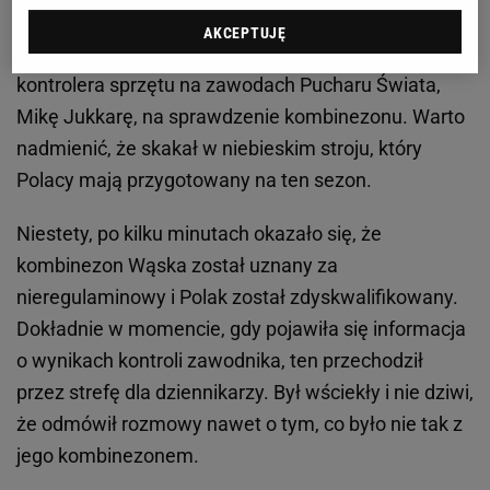
Polak uzyskał 124 metry i nie wszedłby do najlepszej
AKCEPTUJĘ
"30" zawodów, ale został zaproszony przez
kontrolera sprzętu na zawodach Pucharu Świata,
Mikę Jukkarę, na sprawdzenie kombinezonu. Warto
nadmienić, że skakał w niebieskim stroju, który
Polacy mają przygotowany na ten sezon.
Niestety, po kilku minutach okazało się, że
kombinezon Wąska został uznany za
nieregulaminowy i Polak został zdyskwalifikowany.
Dokładnie w momencie, gdy pojawiła się informacja
o wynikach kontroli zawodnika, ten przechodził
przez strefę dla dziennikarzy. Był wściekły i nie dziwi,
że odmówił rozmowy nawet o tym, co było nie tak z
jego kombinezonem.