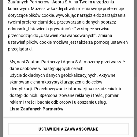
Zaufanych Partnerów i Agora S.A. na Twoim urządzeniu
końcowym. Możesz w każdej chwili zmienić swoje preferencje
dotyczące plików cookie, wywołując narzędzie do zarządzania
twoimi preferencjami dot. przetwarzania danych poprzez
odnośnik „Ustawienia prywatności ” w stopce serwisu i
przechodząc do „Ustawień Zaawansowanych”. Zmiana
ustawień plików cookie możliwa jest także za pomocą ustawień
przeglądarki.
My, nasi Zaufani Partnerzy i Agora S.A. możemy przetwarzać
dane osobowe w następujących celach:
Użycie dokładnych danych geolokalizacyjnych. Aktywne
skanowanie charakterystyki urządzenia do celów
identyfikacji. Przechowywanie informacji na urządzeniu lub
Zobacz wideo
Polscy skoczkowie odzyskają formę w
dostęp do nich. Spersonalizowane reklamy i treści, pomiar
miesiąc? "Wychodzili już z kryzysów"
reklam i treści, badnie odbiorców i ulepszanie usług.
Lista Zaufanych Partnerów
Wąsek nie awansowałby do drugiej serii, a jeszcze
został zdyskwalifikowany. Był wściekły
USTAWIENIA ZAAWANSOWANE