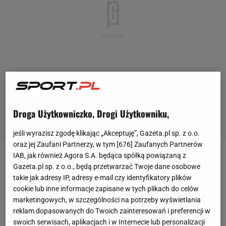
Droga Użytkowniczko, Drogi Użytkowniku,
jeśli wyrazisz zgodę klikając „Akceptuję”, Gazeta.pl sp. z o.o.
oraz jej Zaufani Partnerzy, w tym [
676
] Zaufanych Partnerów
IAB, jak również Agora S.A. będąca spółką powiązaną z
Dla
Pawła Wąska
sobota na skoczni w
Gazeta.pl sp. z o.o., będą przetwarzać Twoje dane osobowe
Bischofshofen upłynęła pod znakiem frustracji.
takie jak adresy IP, adresy e-mail czy identyfikatory plików
cookie lub inne informacje zapisane w tych plikach do celów
Zakończyła się w najgorszy możliwy sposób:
marketingowych, w szczególności na potrzeby wyświetlania
wykluczeniem z wyników konkursu, choć jego skok i
reklam dopasowanych do Twoich zainteresowań i preferencji w
tak nie pozwolił mu na awans do finałowej serii.
swoich serwisach, aplikacjach i w Internecie lub personalizacji