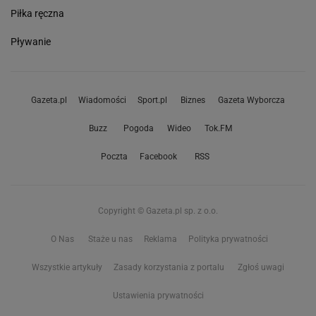
Piłka ręczna
Pływanie
Gazeta.pl
Wiadomości
Sport.pl
Biznes
Gazeta Wyborcza
Buzz
Pogoda
Wideo
Tok.FM
Poczta
Facebook
RSS
Copyright © Gazeta.pl sp. z o.o.
O Nas
Staże u nas
Reklama
Polityka prywatności
Wszystkie artykuły
Zasady korzystania z portalu
Zgłoś uwagi
Ustawienia prywatności