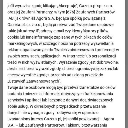
jeśli wyrazisz zgodę klikając „Akceptuję”, Gazeta.pl sp. z o.o.
oraz jej Zaufani Partnerzy, w tym [
676
] Zaufanych Partnerów
IAB, jak również Agora S.A. będąca spółką powiązaną z
Gazeta.pl sp. z o.o., będą przetwarzać Twoje dane osobowe
takie jak adresy IP, adresy e-mail czy identyfikatory plików
cookie lub inne informacje zapisane w tych plikach do celów
marketingowych, w szczególności na potrzeby wyświetlania
reklam dopasowanych do Twoich zainteresowań i preferencji w
swoich serwisach, aplikacjach i w Internecie lub personalizacji
treści w nich wyświetlanych. Wyrażenie zgody jest dobrowolne.
Jeśli nie chcesz wyrazić zgody, chcesz ograniczyć jej zakres lub
chcesz wycofać zgodę uprzednio udzieloną przejdź do
W sobotę na skoczni w Bischofshofen punkty w
„Ustawień Zaawansowanych”.
klasyfikacji generalnej
Pucharu Świata
zdobyło tylko
Twoje dane osobowe mogą być przetwarzane także do celów
dwóch biało-czerwonych. Siódme miejsce zajął
Piotr
badania i mierzenia informacji dotyczących funkcjonowania
serwisów i aplikacji lub łączone z danymi dot. świadczonych
Żyła
po skokach na odległość 137 metrów i 132,5
Tobie usług. W określonych przypadkach przetwarzanie
metra, natomiast
Dawid Kubacki
był 27. (124 metry,
danych nie wymaga zgody i odbywa się w oparciu o
129,5 metra). Do 30. nie zakwalifikowali się
Andrzej
uzasadniony interes Gazeta.pl, jej spółki powiązanej – Agora
S.A. – lub Zaufanych Partnerów. Takiemu przetwarzaniu
Stękała
i Jakub Wolny, a Paweł Wąsek został