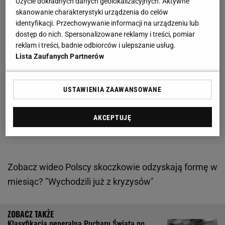
Użycie dokładnych danych geolokalizacyjnych. Aktywne
skanowanie charakterystyki urządzenia do celów
identyfikacji. Przechowywanie informacji na urządzeniu lub
dostęp do nich. Spersonalizowane reklamy i treści, pomiar
reklam i treści, badnie odbiorców i ulepszanie usług.
Lista Zaufanych Partnerów
USTAWIENIA ZAAWANSOWANE
AKCEPTUJĘ
Zobacz wideo
Polscy skoczkowie odzyskają formę w
miesiąc? "Wychodzili już z kryzysów"
Klasyfikacja generalna Pucharu Świata po