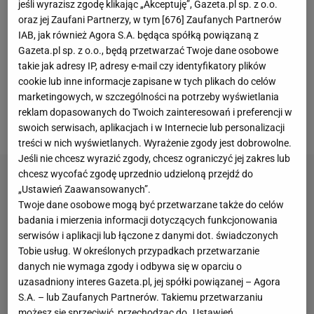
Dawid Kubacki
był drugim z
polskich
skoczków, który
jeśli wyrazisz zgodę klikając „Akceptuję”, Gazeta.pl sp. z o.o.
oraz jej Zaufani Partnerzy, w tym [
676
] Zaufanych Partnerów
zapunktował w niedzielnym konkursie
IAB, jak również Agora S.A. będąca spółką powiązaną z
indywidualnym w
Bischofshofen
. Jeszcze po
Gazeta.pl sp. z o.o., będą przetwarzać Twoje dane osobowe
pierwszej serii zawodnik żalił się nam na trudne
takie jak adresy IP, adresy e-mail czy identyfikatory plików
warunki, w jakich musiał skoczyć, ale po finałowej
cookie lub inne informacje zapisane w tych plikach do celów
marketingowych, w szczególności na potrzeby wyświetlania
rundzie mówił już więcej o własnych błędach i
reklam dopasowanych do Twoich zainteresowań i preferencji w
drodze do tego, żeby je wyeliminować.
swoich serwisach, aplikacjach i w Internecie lub personalizacji
treści w nich wyświetlanych. Wyrażenie zgody jest dobrowolne.
Jeśli nie chcesz wyrazić zgody, chcesz ograniczyć jej zakres lub
chcesz wycofać zgodę uprzednio udzieloną przejdź do
„Ustawień Zaawansowanych”.
Twoje dane osobowe mogą być przetwarzane także do celów
badania i mierzenia informacji dotyczących funkcjonowania
serwisów i aplikacji lub łączone z danymi dot. świadczonych
Tobie usług. W określonych przypadkach przetwarzanie
danych nie wymaga zgody i odbywa się w oparciu o
uzasadniony interes Gazeta.pl, jej spółki powiązanej – Agora
S.A. – lub Zaufanych Partnerów. Takiemu przetwarzaniu
możesz się sprzeciwić, przechodząc do „Ustawień