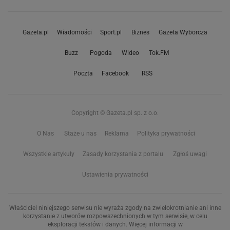
Gazeta.pl
Wiadomości
Sport.pl
Biznes
Gazeta Wyborcza
Buzz
Pogoda
Wideo
Tok.FM
Poczta
Facebook
RSS
Copyright © Gazeta.pl sp. z o.o.
O Nas
Staże u nas
Reklama
Polityka prywatności
Wszystkie artykuły
Zasady korzystania z portalu
Zgłoś uwagi
Ustawienia prywatności
Właściciel niniejszego serwisu nie wyraża zgody na zwielokrotnianie ani inne
korzystanie z utworów rozpowszechnionych w tym serwisie, w celu
eksploracji tekstów i danych. Więcej informacji w