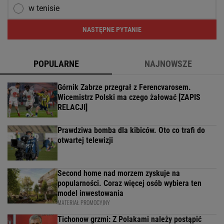
w tenisie
NASTĘPNE PYTANIE
POPULARNE
NAJNOWSZE
Górnik Zabrze przegrał z Ferencvarosem.
Wicemistrz Polski ma czego żałować [ZAPIS
RELACJI]
Prawdziwa bomba dla kibiców. Oto co trafi do
otwartej telewizji
Second home nad morzem zyskuje na
popularności. Coraz więcej osób wybiera ten
model inwestowania
MATERIAŁ PROMOCYJNY
Tichonow grzmi: Z Polakami należy postąpić