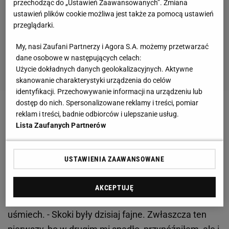
przechodząc do „Ustawień Zaawansowanych”. Zmiana
ustawień plików cookie możliwa jest także za pomocą ustawień
przeglądarki.
My, nasi Zaufani Partnerzy i Agora S.A. możemy przetwarzać
dane osobowe w następujących celach:
Użycie dokładnych danych geolokalizacyjnych. Aktywne
skanowanie charakterystyki urządzenia do celów
identyfikacji. Przechowywanie informacji na urządzeniu lub
dostęp do nich. Spersonalizowane reklamy i treści, pomiar
Zobacz wideo
reklam i treści, badnie odbiorców i ulepszanie usług.
Lista Zaufanych Partnerów
Żyła: Trzeba pracować i być wytrwałym
USTAWIENIA ZAAWANSOWANE
- Na pewno myśli o jeszcze lepszej pozycji były, ale
skupiłem się na swojej pracy - mówił po konkursie
AKCEPTUJĘ
Żyła, u którego wreszcie widać było wyraźny
uśmiech. - Skoki były dzisiaj fajne. Zwłaszcza ten