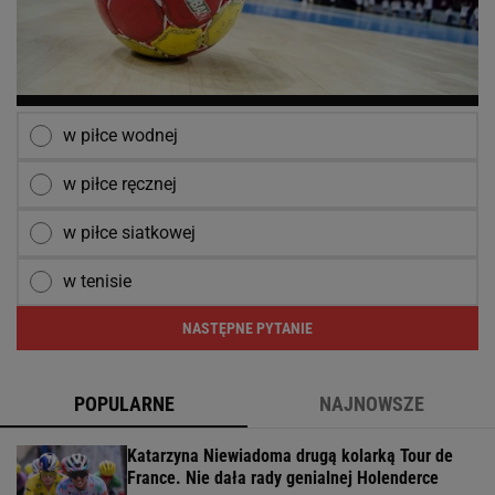
w piłce wodnej
w piłce ręcznej
w piłce siatkowej
w tenisie
NASTĘPNE PYTANIE
POPULARNE
NAJNOWSZE
Katarzyna Niewiadoma drugą kolarką Tour de
France. Nie dała rady genialnej Holenderce