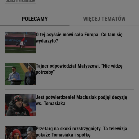
Skoki Narciarskie
POLECAMY
WIĘCEJ TEMATÓW
O tej asyście mówi cała Europa. Co tam się
wydarzyło?
Tajner odpowiedział Małyszowi. "Nie widzę
potrzeby"
Jest potwierdzenie! Maciusiak podjął decyzję
ws. Tomasiaka
Przetarg na skoki rozstrzygnięty. Ta telewizja
pokaże Tomasiaka i spółkę