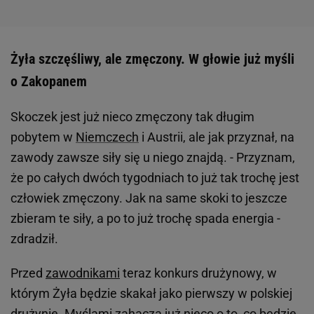
Żyła szczęśliwy, ale zmęczony. W głowie już myśli
o Zakopanem
Skoczek jest już nieco zmęczony tak długim
pobytem w
Niemczech
i Austrii, ale jak przyznał, na
zawody zawsze siły się u niego znajdą. - Przyznam,
że po całych dwóch tygodniach to już tak trochę jest
człowiek zmęczony. Jak na same skoki to jeszcze
zbieram te siły, a po to już trochę spada energia -
zdradził.
Przed
zawodnikami
teraz konkurs drużynowy, w
którym Żyła będzie skakał jako pierwszy w polskiej
drużynie. Myślami zahacza już nieco o to, co będzie