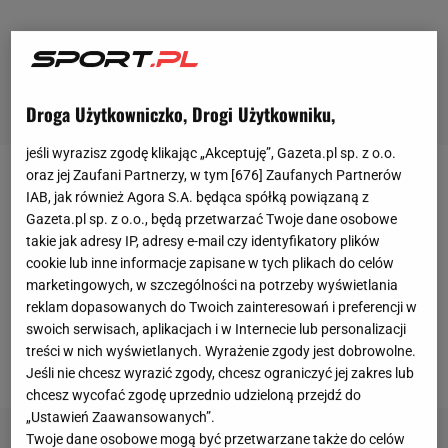
Droga Użytkowniczko, Drogi Użytkowniku,
jeśli wyrazisz zgodę klikając „Akceptuję”, Gazeta.pl sp. z o.o.
oraz jej Zaufani Partnerzy, w tym [
676
] Zaufanych Partnerów
Siódme miejsce
Piotra Żyły
to jego najlepszy wynik
IAB, jak również Agora S.A. będąca spółką powiązaną z
w tym sezonie, ale też dopiero drugie miejsce
Gazeta.pl sp. z o.o., będą przetwarzać Twoje dane osobowe
takie jak adresy IP, adresy e-mail czy identyfikatory plików
polskiego
skoczka w najlepszej "dziesiątce"
cookie lub inne informacje zapisane w tych plikach do celów
zawodów. Lepiej prezentował się tylko
Kamil Stoch
,
marketingowych, w szczególności na potrzeby wyświetlania
który zajął trzecie miejsce w Klingenthal. Wiślanin
reklam dopasowanych do Twoich zainteresowań i preferencji w
swoich serwisach, aplikacjach i w Internecie lub personalizacji
wreszcie odetchnął i był zadowolony ze swoich
treści w nich wyświetlanych. Wyrażenie zgody jest dobrowolne.
skoków na 137 i 132,5 metra.
Jeśli nie chcesz wyrazić zgody, chcesz ograniczyć jej zakres lub
chcesz wycofać zgodę uprzednio udzieloną przejdź do
„Ustawień Zaawansowanych”.
Twoje dane osobowe mogą być przetwarzane także do celów