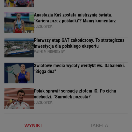
Anastazja Kuś została mistrzynią świata.
"Kariera przez pośladki"? Mamy komentarz
SUBSKRYPCJA
Pierwszy etap GAT zakończony. To strategiczna
inwestycja dla polskiego eksportu
MATERIAŁ PROMOCYJNY
Światowe media wydały werdykt ws. Sabalenki.
"Sięga dna"
Polak sprawił sensację złotem IO. Po cichu
odchodzi. "Smrodek pozostał"
SUBSKRYPCJA
WYNIKI
TABELA