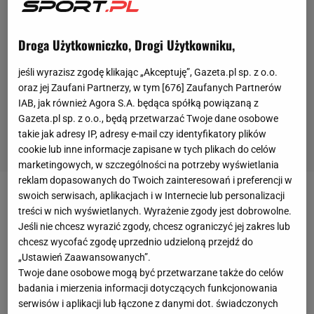
Droga Użytkowniczko, Drogi Użytkowniku,
jeśli wyrazisz zgodę klikając „Akceptuję”, Gazeta.pl sp. z o.o.
oraz jej Zaufani Partnerzy, w tym [
676
] Zaufanych Partnerów
IAB, jak również Agora S.A. będąca spółką powiązaną z
Gazeta.pl sp. z o.o., będą przetwarzać Twoje dane osobowe
takie jak adresy IP, adresy e-mail czy identyfikatory plików
cookie lub inne informacje zapisane w tych plikach do celów
marketingowych, w szczególności na potrzeby wyświetlania
reklam dopasowanych do Twoich zainteresowań i preferencji w
swoich serwisach, aplikacjach i w Internecie lub personalizacji
Johnson zwrócił uwagę środowiska skoków
treści w nich wyświetlanych. Wyrażenie zgody jest dobrowolne.
narciarskich w czasie styczniowych mistrzostw
Jeśli nie chcesz wyrazić zgody, chcesz ograniczyć jej zakres lub
chcesz wycofać zgodę uprzednio udzieloną przejdź do
Norwegii
w Trondheim, gdy czarnoskóry
zawodnik
„Ustawień Zaawansowanych”.
skoczył 108 metrów i zajął 42. miejsce. Skoczek
Twoje dane osobowe mogą być przetwarzane także do celów
urodził się w Etiopii, został zaadoptowany przez
badania i mierzenia informacji dotyczących funkcjonowania
norweską rodzinę. Sportowo rozwijał się już właśnie
serwisów i aplikacji lub łączone z danymi dot. świadczonych