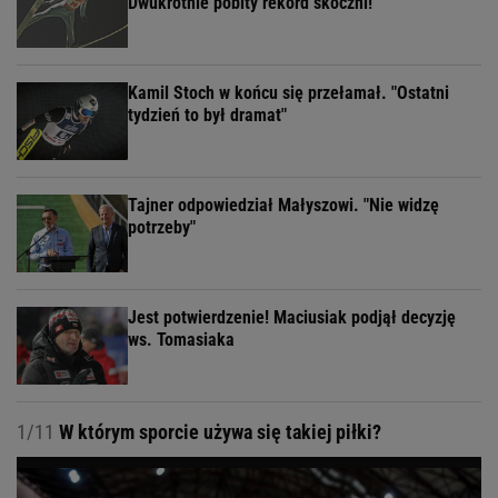
Dwukrotnie pobity rekord skoczni!
Kamil Stoch w końcu się przełamał. "Ostatni
tydzień to był dramat"
Tajner odpowiedział Małyszowi. "Nie widzę
potrzeby"
Jest potwierdzenie! Maciusiak podjął decyzję
ws. Tomasiaka
1/11
W którym sporcie używa się takiej piłki?