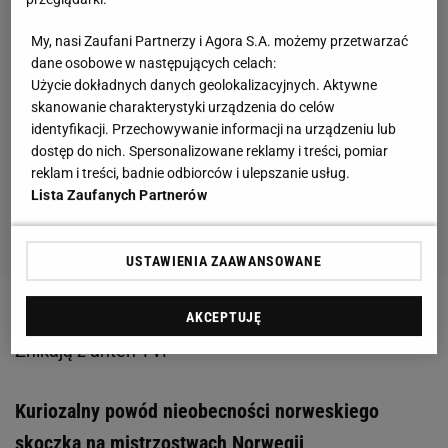
My, nasi Zaufani Partnerzy i Agora S.A. możemy przetwarzać
dane osobowe w następujących celach:
Użycie dokładnych danych geolokalizacyjnych. Aktywne
skanowanie charakterystyki urządzenia do celów
identyfikacji. Przechowywanie informacji na urządzeniu lub
dostęp do nich. Spersonalizowane reklamy i treści, pomiar
reklam i treści, badnie odbiorców i ulepszanie usług.
Lista Zaufanych Partnerów
USTAWIENIA ZAAWANSOWANE
AKCEPTUJĘ
Zobacz wideo
Rewolucja w skokach narciarskich.
Znikają z anten TVP
Kuriozalny powód nieobecności norweskiego
skoczka na mistrzostwach Norwegii