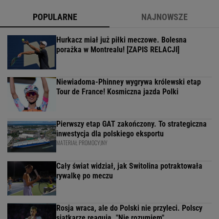
POPULARNE
NAJNOWSZE
Hurkacz miał już piłki meczowe. Bolesna
porażka w Montrealu! [ZAPIS RELACJI]
Niewiadoma-Phinney wygrywa królewski etap
Tour de France! Kosmiczna jazda Polki
Pierwszy etap GAT zakończony. To strategiczna
inwestycja dla polskiego eksportu
MATERIAŁ PROMOCYJNY
Cały świat widział, jak Switolina potraktowała
rywalkę po meczu
Rosja wraca, ale do Polski nie przyleci. Polscy
siatkarze reagują. "Nie rozumiem"