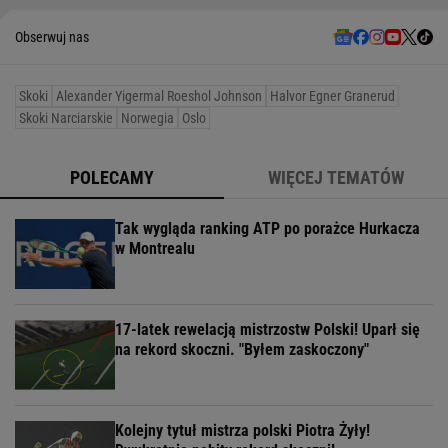
Obserwuj nas
Skoki
Alexander Yigermal Roeshol Johnson
Halvor Egner Granerud
Skoki Narciarskie
Norwegia
Oslo
POLECAMY
WIĘCEJ TEMATÓW
Tak wygląda ranking ATP po porażce Hurkacza
w Montrealu
17-latek rewelacją mistrzostw Polski! Uparł się
na rekord skoczni. "Byłem zaskoczony"
Kolejny tytuł mistrza polski Piotra Żyły!