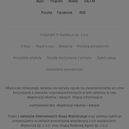
Buzz
Pogoda
Wideo
Tok.FM
Poczta
Facebook
RSS
Copyright © Gazeta.pl sp. z o.o.
O Nas
Staże u nas
Reklama
Polityka prywatności
Wszystkie artykuły
Zasady korzystania z portalu
Zgłoś uwagi
Ustawienia prywatności
Właściciel niniejszego serwisu nie wyraża zgody na zwielokrotnianie ani inne
korzystanie z utworów rozpowszechnionych w tym serwisie, w celu
eksploracji tekstów i danych. Więcej informacji w
zastrzeżeniu dot. eksploracji tekstów i danych
Treści z
serwisów internetowych Grupy Wyborcza.pl
oraz serwisu tokfm.pl
prezentujemy w ramach komercyjnej współpracy z ich wydawcami:
Wyborcza sp. z o.o. oraz Grupą Radiową Agory sp. z o.o.