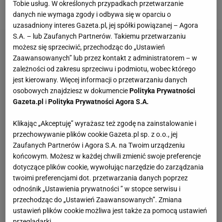
Tobie usług. W określonych przypadkach przetwarzanie
w Skandynawii.
danych nie wymaga zgody i odbywa się w oparciu o
uzasadniony interes Gazeta.pl, jej spółki powiązanej – Agora
S.A. – lub Zaufanych Partnerów. Takiemu przetwarzaniu
możesz się sprzeciwić, przechodząc do „Ustawień
Zaawansowanych” lub przez kontakt z administratorem – w
zależności od zakresu sprzeciwu i podmiotu, wobec którego
jest kierowany. Więcej informacji o przetwarzaniu danych
osobowych znajdziesz w dokumencie
Polityka Prywatności
Gazeta.pl
i
Polityka Prywatności Agora S.A.
Klikając „Akceptuję” wyrażasz też zgodę na zainstalowanie i
przechowywanie plików cookie Gazeta.pl sp. z o.o., jej
Zaufanych Partnerów i Agora S.A. na Twoim urządzeniu
końcowym. Możesz w każdej chwili zmienić swoje preferencje
dotyczące plików cookie, wywołując narzędzie do zarządzania
twoimi preferencjami dot. przetwarzania danych poprzez
odnośnik „Ustawienia prywatności ” w stopce serwisu i
przechodząc do „Ustawień Zaawansowanych”. Zmiana
ustawień plików cookie możliwa jest także za pomocą ustawień
przeglądarki.