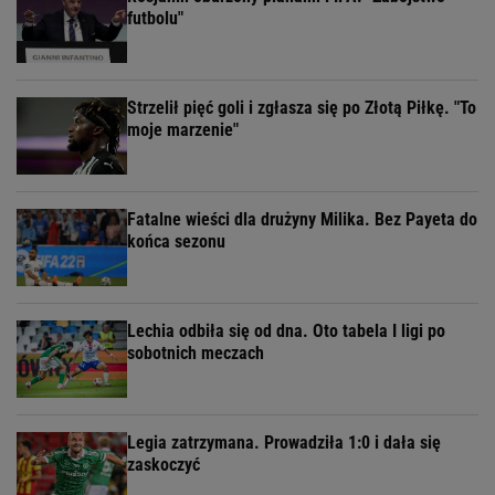
futbolu"
Strzelił pięć goli i zgłasza się po Złotą Piłkę. "To
moje marzenie"
Fatalne wieści dla drużyny Milika. Bez Payeta do
końca sezonu
Lechia odbiła się od dna. Oto tabela I ligi po
sobotnich meczach
Legia zatrzymana. Prowadziła 1:0 i dała się
zaskoczyć