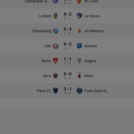
Olympique Lyon
RC Lens
0 : 3
0 : 2
Lorient
Le Havre
0 : 1
5 : 4
Strasbourg
AS Monaco
1 : 3
0 : 2
Lille
Auxerre
0 : 1
1 : 1
Brest
Angers
0 : 0
0 : 0
Nice
Metz
0 : 0
2 : 1
Paris FC
Paris Saint-Germain
0 : 0