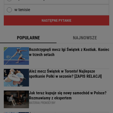
w tenisie
NASTĘPNE PYTANIE
POPULARNE
NAJNOWSZE
Rozstrzygnęli mecz Igi Świątek z Kostiuk. Koniec
w trzech setach
Ależ mecz Świątek w Toronto! Najlepsze
spotkanie Polki w sezonie? [ZAPIS RELACJI]
Jak teraz kupuje się nowy samochód w Polsce?
Rozmawiamy z ekspertem
MATERIAŁ PROMOCYJNY