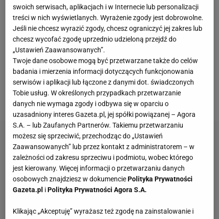
swoich serwisach, aplikacjach i w Internecie lub personalizacji
osiągnięciem PSG w tym sezonie było zdobycie
treści w nich wyświetlanych. Wyrażenie zgody jest dobrowolne.
mistrzostwa kraju, w którym Brazylijczyk miał swój
Jeśli nie chcesz wyrazić zgody, chcesz ograniczyć jej zakres lub
chcesz wycofać zgodę uprzednio udzieloną przejdź do
udział. W 20 spotkaniach
Ligue 1
30-latek zdobył 11
„Ustawień Zaawansowanych”.
bramek i zaliczył sześć asyst. Przed Neymarem
Twoje dane osobowe mogą być przetwarzane także do celów
kolejne wyzwania. Już za kilka miesięcy Brazylijczyk
badania i mierzenia informacji dotyczących funkcjonowania
serwisów i aplikacji lub łączone z danymi dot. świadczonych
najprawdopodobniej wystąpi na mistrzostwach
Tobie usług. W określonych przypadkach przetwarzanie
świata w Katarze.
danych nie wymaga zgody i odbywa się w oparciu o
uzasadniony interes Gazeta.pl, jej spółki powiązanej – Agora
S.A. – lub Zaufanych Partnerów. Takiemu przetwarzaniu
możesz się sprzeciwić, przechodząc do „Ustawień
Zaawansowanych” lub przez kontakt z administratorem – w
zależności od zakresu sprzeciwu i podmiotu, wobec którego
jest kierowany. Więcej informacji o przetwarzaniu danych
osobowych znajdziesz w dokumencie
Polityka Prywatności
Gazeta.pl
i
Polityka Prywatności Agora S.A.
Klikając „Akceptuję” wyrażasz też zgodę na zainstalowanie i