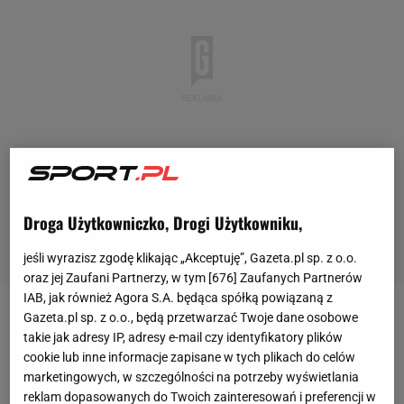
Droga Użytkowniczko, Drogi Użytkowniku,
jeśli wyrazisz zgodę klikając „Akceptuję”, Gazeta.pl sp. z o.o.
oraz jej Zaufani Partnerzy, w tym [
676
] Zaufanych Partnerów
IAB, jak również Agora S.A. będąca spółką powiązaną z
Gazeta.pl sp. z o.o., będą przetwarzać Twoje dane osobowe
Neymar
przeżywa ostatnio ciężkie chwile w
Paris
takie jak adresy IP, adresy e-mail czy identyfikatory plików
Saint-Germain
. Podopieczni Mauricio Pochettino
cookie lub inne informacje zapisane w tych plikach do celów
odpadli z Ligi Mistrzów już w 1/8 finału, sensacyjnie
marketingowych, w szczególności na potrzeby wyświetlania
reklam dopasowanych do Twoich zainteresowań i preferencji w
przegrywając z
Realem Madryt
3:2. Jedynym