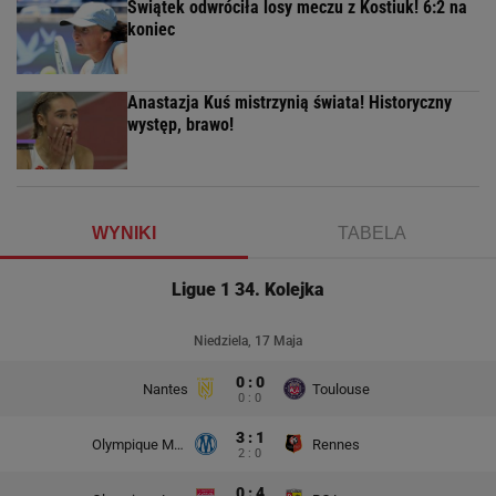
Świątek odwróciła losy meczu z Kostiuk! 6:2 na
koniec
Anastazja Kuś mistrzynią świata! Historyczny
występ, brawo!
WYNIKI
TABELA
Ligue 1 34. Kolejka
Niedziela, 17 Maja
0 : 0
Nantes
Toulouse
0 : 0
3 : 1
Olympique Marsylia
Rennes
2 : 0
0 : 4