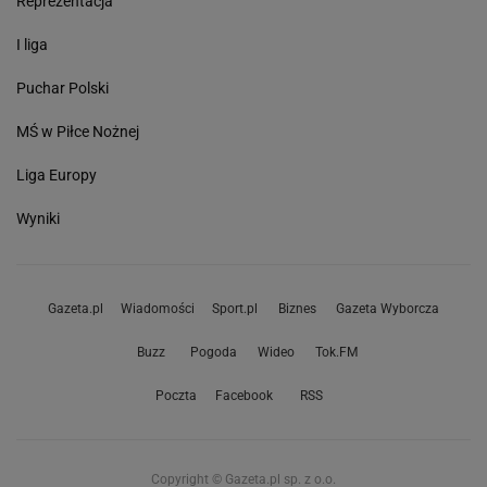
Reprezentacja
I liga
Puchar Polski
MŚ w Piłce Nożnej
Liga Europy
Wyniki
Gazeta.pl
Wiadomości
Sport.pl
Biznes
Gazeta Wyborcza
Buzz
Pogoda
Wideo
Tok.FM
Poczta
Facebook
RSS
Copyright © Gazeta.pl sp. z o.o.