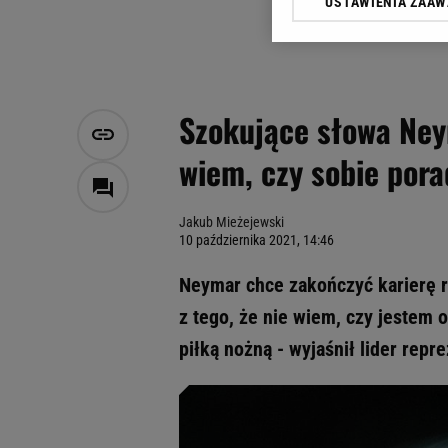
USTAWIENIA ZAA
Klikając „Akceptuję” wyra
Zaufanych Partnerów i A
dotyczące plików cookie,
odnośnik „Ustawienia pr
plików cookie możliwa je
Szokujące słowa Ney
My, nasi Zaufani Partne
wiem, czy sobie pora
Użycie dokładnych danych
Przechowywanie informacji
badnie odbiorców i uleps
Jakub Mieżejewski
10 października 2021, 14:46
Neymar chce zakończyć karierę r
z tego, że nie wiem, czy jestem 
piłką nożną - wyjaśnił lider repre