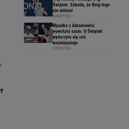
Świątek. Szkoda, że Roig tego
nie widział
SUBSKRYPCJA
Wpadka z Abramowicz
wywołała szum. U Świątek
wydarzyło się coś
ważniejszego
SUBSKRYPCJA
,
by