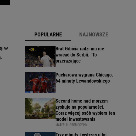
POPULARNE
NAJNOWSZE
ą w
Brat Grbicia radzi mu nie
wracać do Serbii. "To
ą
.
przerażające"
Pucharowa wygrana Chicago.
64 minuty Lewandowskiego
Second home nad morzem
zyskuje na popularności.
Coraz więcej osób wybiera ten
model inwestowania
MATERIAŁ PROMOCYJNY
Trzy minuty i wstrząs u Igi