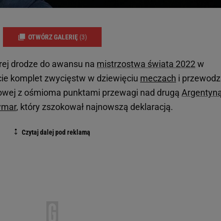
OTWÓRZ GALERIĘ
(3)
brej drodze do awansu na
mistrzostwa świata 2022
w
cie komplet zwycięstw w dziewięciu
meczach
i przewodz
niowej z ośmioma punktami przewagi nad drugą
Argentyn
ymar
, który zszokował najnowszą deklaracją.