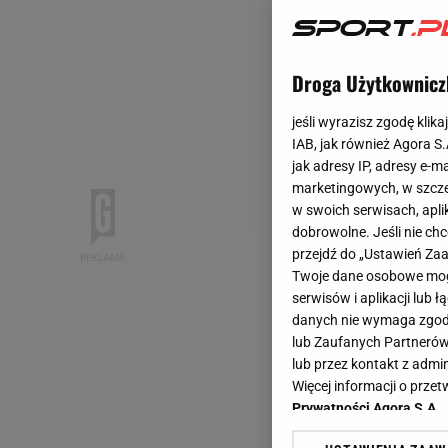
Droga Użytkownicz
jeśli wyrazisz zgodę klika
IAB, jak również Agora S
jak adresy IP, adresy e-m
marketingowych, w szcze
w swoich serwisach, aplik
dobrowolne. Jeśli nie ch
przejdź do „Ustawień Z
Twoje dane osobowe mogą
serwisów i aplikacji lub
danych nie wymaga zgody 
lub Zaufanych Partnerów
lub przez kontakt z admi
Więcej informacji o prz
Prywatności Agora S.A.