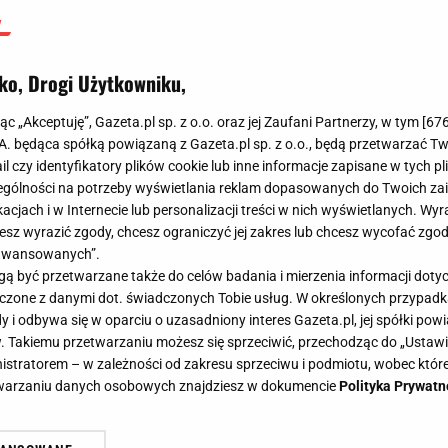
ko, Drogi Użytkowniku,
jąc „Akceptuję”, Gazeta.pl sp. z o.o. oraz jej Zaufani Partnerzy, w tym [
67
.A. będąca spółką powiązaną z Gazeta.pl sp. z o.o., będą przetwarzać T
ail czy identyfikatory plików cookie lub inne informacje zapisane w tych p
gólności na potrzeby wyświetlania reklam dopasowanych do Twoich zain
acjach i w Internecie lub personalizacji treści w nich wyświetlanych. Wyr
cesz wyrazić zgody, chcesz ograniczyć jej zakres lub chcesz wycofać zgo
aawansowanych”.
 być przetwarzane także do celów badania i mierzenia informacji dot
 łączone z danymi dot. świadczonych Tobie usług. W określonych przypad
i odbywa się w oparciu o uzasadniony interes Gazeta.pl, jej spółki powi
. Takiemu przetwarzaniu możesz się sprzeciwić, przechodząc do „Ust
nistratorem – w zależności od zakresu sprzeciwu i podmiotu, wobec które
etwarzaniu danych osobowych znajdziesz w dokumencie
Polityka Prywatn