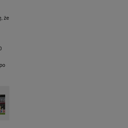
, że
0
po