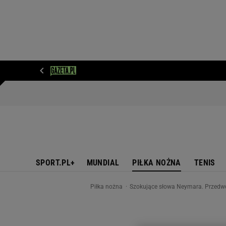
WIADOMOŚCI
NEXT
SPORT
PLOTEK
D
SPORT.PL+
MUNDIAL
PIŁKA NOŻNA
TENIS
Piłka nożna
Szokujące słowa Neymara. Przedwcz