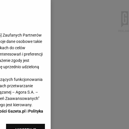
6
] Zaufanych Partnerów
woje dane osobowe takie
likach do celów
teresowań i preferencji
ażenie zgody jest
dę uprzednio udzieloną
yczących funkcjonowania
kach przetwarzanie
ązanej – Agora S.A. –
awień Zaawansowanych”
go jest kierowany.
ości Gazeta.pl
i
Polityka