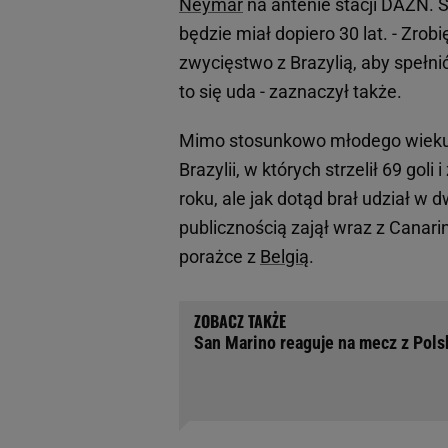
Neymar
na antenie stacji DAZN. 
będzie miał dopiero 30 lat. - Zrob
zwycięstwo z Brazylią, aby spełn
to się uda - zaznaczył także.
Mimo stosunkowo młodego wieku 
Brazylii, w których strzelił 69 go
roku, ale jak dotąd brał udział w
publicznością zajął wraz z Canar
porażce z
Belgią
.
San Marino reaguje na mecz z Pol