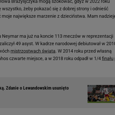
Słowa Brazylijczyka mogą szokować, gdyż w 2022 roku
ię wszystko, żeby pokazać się z dobrej strony i odnieść
ić moje największe marzenie z dzieciństwa. Mam nadzieję
Neymar ma już na koncie 113 meczów w reprezentacji
li i zaliczył 49 asyst. W kadrze narodowej debiutował w 201
 dwóch
mistrzostwach świata
. W 2014 roku przed własną
inhos czwarte miejsce, a w 2018 roku odpadł w 1/4
finału
ską. Zdanie o Lewandowskim usunięto