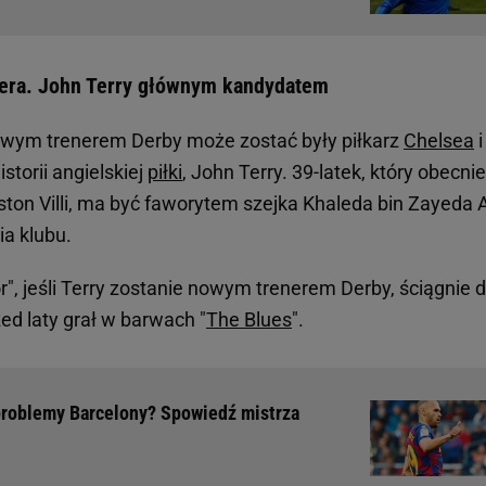
era. John Terry głównym kandydatem
wym trenerem Derby może zostać były piłkarz
Chelsea
i
storii angielskiej
piłki
, John Terry. 39-latek, który obecnie
Aston Villi, ma być faworytem szejka Khaleda bin Zayeda 
ia klubu.
r", jeśli Terry zostanie nowym trenerem Derby, ściągnie 
zed laty grał w barwach "
The Blues
".
roblemy Barcelony? Spowiedź mistrza