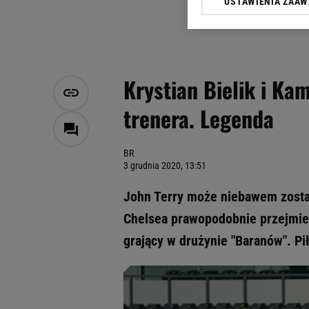
USTAWIENIA ZAA
Klikając „Akceptuję” wyra
Zaufanych Partnerów i A
dotyczące plików cookie,
odnośnik „Ustawienia pr
plików cookie możliwa je
Krystian Bielik i K
My, nasi Zaufani Partne
trenera. Legenda
Użycie dokładnych danych
Przechowywanie informacji
badnie odbiorców i uleps
BR
3 grudnia 2020, 13:51
John Terry może niebawem zosta
Chelsea prawopodobnie przejmie
grający w drużynie "Baranów". Pił