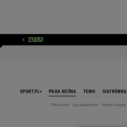
WIADOMOŚCI
NEXT
SPORT
PLOTEK
D
SPORT.PL+
PIŁKA NOŻNA
TENIS
SIATKÓWKA
Piłka nożna
Ligi zagraniczne
Premier League