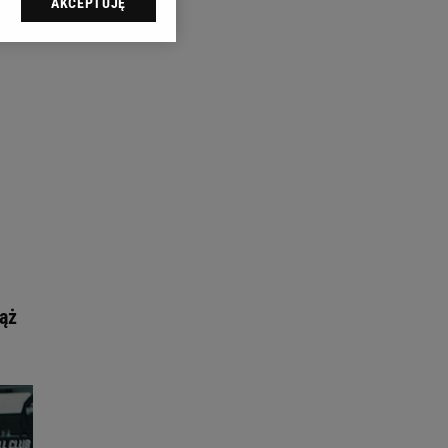
AKCEPTUJĘ
l sp. z o.o., jej
ić swoje preferencje
arzania danych poprzez
ych”. Zmiana ustawień
ach:
 celów identyfikacji.
omiar reklam i treści,
ąż