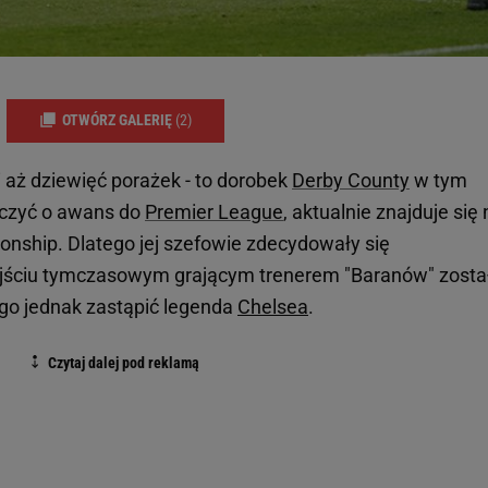
OTWÓRZ GALERIĘ
(2)
 aż dziewięć porażek - to dorobek
Derby County
w tym
lczyć o awans do
Premier League
, aktualnie znajduje się 
onship. Dlatego jej szefowie zdecydowały się
dejściu tymczasowym grającym trenerem "Baranów" zosta
o jednak zastąpić legenda
Chelsea
.