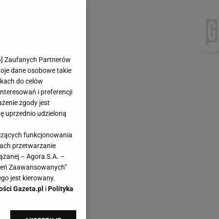
6
] Zaufanych Partnerów
woje dane osobowe takie
likach do celów
teresowań i preferencji
ażenie zgody jest
dę uprzednio udzieloną
yczących funkcjonowania
kach przetwarzanie
ązanej – Agora S.A. –
awień Zaawansowanych”
go jest kierowany.
ości Gazeta.pl
i
Polityka