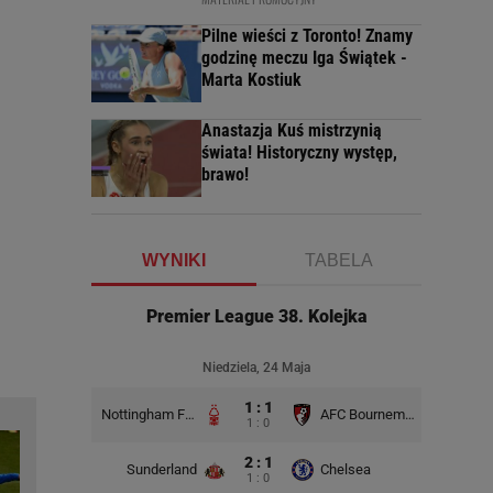
Pilne wieści z Toronto! Znamy
godzinę meczu Iga Świątek -
Marta Kostiuk
Anastazja Kuś mistrzynią
świata! Historyczny występ,
brawo!
WYNIKI
TABELA
Premier League 38. Kolejka
Niedziela, 24 Maja
1 : 1
Nottingham Forest
AFC Bournemouth
1 : 0
2 : 1
Sunderland
Chelsea
1 : 0