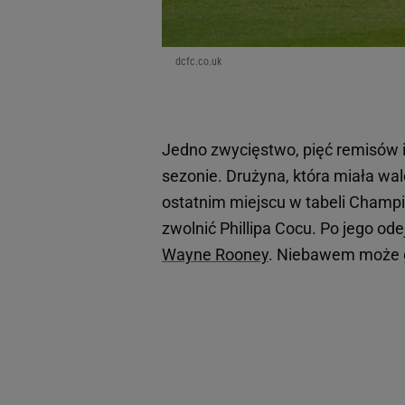
dcfc.co.uk
Jedno zwycięstwo, pięć remisów i
sezonie. Drużyna, która miała wa
ostatnim miejscu w tabeli Champi
zwolnić Phillipa Cocu. Po jego o
Wayne Rooney
. Niebawem może g