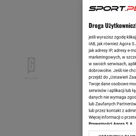
Droga Użytkownicz
jeśli wyrazisz zgodę klika
IAB, jak również Agora S
jak adresy IP, adresy e-m
marketingowych, w szcze
w swoich serwisach, aplik
dobrowolne. Jeśli nie ch
przejdź do „Ustawień Z
Twoje dane osobowe mogą
serwisów i aplikacji lub
danych nie wymaga zgody 
lub Zaufanych Partnerów
lub przez kontakt z admi
Więcej informacji o prz
Prywatności Agora S.A.