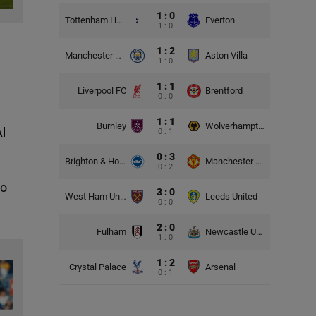
1 : 0
Tottenham Hotspur
Everton
1 : 0
1 : 2
Manchester City
Aston Villa
1 : 0
1 : 1
Liverpool FC
Brentford
0 : 0
1 : 1
Burnley
Wolverhampton Wanderers
Al
0 : 1
0 : 3
Brighton & Hove Albion
Manchester United
0 : 2
do
3 : 0
West Ham United
Leeds United
0 : 0
2 : 0
Fulham
Newcastle United
1 : 0
1 : 2
Crystal Palace
Arsenal
0 : 1