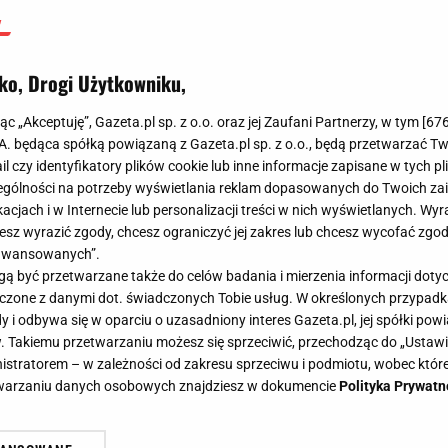
ko, Drogi Użytkowniku,
jąc „Akceptuję”, Gazeta.pl sp. z o.o. oraz jej Zaufani Partnerzy, w tym [
67
.A. będąca spółką powiązaną z Gazeta.pl sp. z o.o., będą przetwarzać T
ail czy identyfikatory plików cookie lub inne informacje zapisane w tych p
gólności na potrzeby wyświetlania reklam dopasowanych do Twoich zain
acjach i w Internecie lub personalizacji treści w nich wyświetlanych. Wyr
cesz wyrazić zgody, chcesz ograniczyć jej zakres lub chcesz wycofać zgo
aawansowanych”.
 być przetwarzane także do celów badania i mierzenia informacji dot
 łączone z danymi dot. świadczonych Tobie usług. W określonych przypad
i odbywa się w oparciu o uzasadniony interes Gazeta.pl, jej spółki powi
. Takiemu przetwarzaniu możesz się sprzeciwić, przechodząc do „Ust
nistratorem – w zależności od zakresu sprzeciwu i podmiotu, wobec które
etwarzaniu danych osobowych znajdziesz w dokumencie
Polityka Prywatn