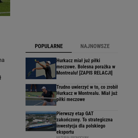
POPULARNE
NAJNOWSZE
na
Hurkacz miał już piłki
meczowe. Bolesna porażka w
Montrealu! [ZAPIS RELACJI]
ł
Trudno uwierzyć w to, co zrobił
Hurkacz w Montrealu. Miał już
piłki meczowe
Pierwszy etap GAT
zakończony. To strategiczna
inwestycja dla polskiego
eksportu
MATERIAŁ PROMOCYJNY