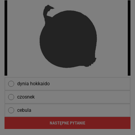
dynia hokkaido
czosnek
cebula
NASTĘPNE PYTANIE