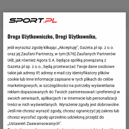
Droga Użytkowniczko, Drogi Użytkowniku,
W środę Polski Związek
Piłki Nożnej
zaprezentował
jeśli wyrazisz zgodę klikając „Akceptuję”, Gazeta.pl sp. z o.o.
oficjalne koszulki reprezentacji Polski na
oraz jej Zaufani Partnerzy, w tym [
676
] Zaufanych Partnerów
mistrzostwa świata
w Rosji. Nowy projekt wygląda
IAB, jak również Agora S.A. będąca spółką powiązaną z
dobrze, nawet bardzo dobrze, a grafiki
Gazeta.pl sp. z o.o., będą przetwarzać Twoje dane osobowe
takie jak adresy IP, adresy e-mail czy identyfikatory plików
przygotowane przez polską federację zadowoliły
cookie lub inne informacje zapisane w tych plikach do celów
kibiców
.
marketingowych, w szczególności na potrzeby wyświetlania
reklam dopasowanych do Twoich zainteresowań i preferencji w
swoich serwisach, aplikacjach i w Internecie lub personalizacji
treści w nich wyświetlanych. Wyrażenie zgody jest dobrowolne.
Jeśli nie chcesz wyrazić zgody, chcesz ograniczyć jej zakres lub
chcesz wycofać zgodę uprzednio udzieloną przejdź do
„Ustawień Zaawansowanych”.