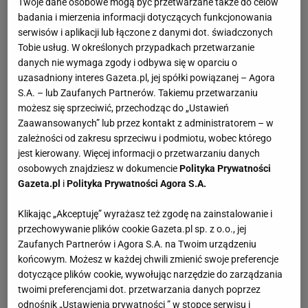
Twoje dane osobowe mogą być przetwarzane także do celów
badania i mierzenia informacji dotyczących funkcjonowania
serwisów i aplikacji lub łączone z danymi dot. świadczonych
Tobie usług. W określonych przypadkach przetwarzanie
danych nie wymaga zgody i odbywa się w oparciu o
uzasadniony interes Gazeta.pl, jej spółki powiązanej – Agora
S.A. – lub Zaufanych Partnerów. Takiemu przetwarzaniu
możesz się sprzeciwić, przechodząc do „Ustawień
Zaawansowanych” lub przez kontakt z administratorem – w
zależności od zakresu sprzeciwu i podmiotu, wobec którego
jest kierowany. Więcej informacji o przetwarzaniu danych
osobowych znajdziesz w dokumencie
Polityka Prywatności
Gazeta.pl
i
Polityka Prywatności Agora S.A.
Klikając „Akceptuję” wyrażasz też zgodę na zainstalowanie i
przechowywanie plików cookie Gazeta.pl sp. z o.o., jej
Zaufanych Partnerów i Agora S.A. na Twoim urządzeniu
końcowym. Możesz w każdej chwili zmienić swoje preferencje
dotyczące plików cookie, wywołując narzędzie do zarządzania
twoimi preferencjami dot. przetwarzania danych poprzez
odnośnik „Ustawienia prywatności ” w stopce serwisu i