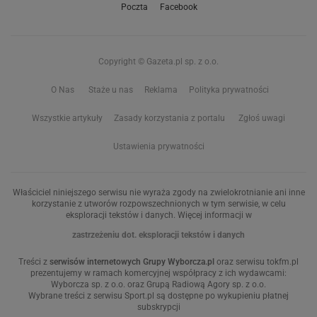
Poczta
Facebook
Copyright © Gazeta.pl sp. z o.o.
O Nas
Staże u nas
Reklama
Polityka prywatności
Wszystkie artykuły
Zasady korzystania z portalu
Zgłoś uwagi
Ustawienia prywatności
Właściciel niniejszego serwisu nie wyraża zgody na zwielokrotnianie ani inne
korzystanie z utworów rozpowszechnionych w tym serwisie, w celu
eksploracji tekstów i danych. Więcej informacji w
zastrzeżeniu dot. eksploracji tekstów i danych
Treści z
serwisów internetowych Grupy Wyborcza.pl
oraz serwisu tokfm.pl
prezentujemy w ramach komercyjnej współpracy z ich wydawcami:
Wyborcza sp. z o.o. oraz Grupą Radiową Agory sp. z o.o.
Wybrane treści z serwisu Sport.pl są dostępne po wykupieniu płatnej
subskrypcji