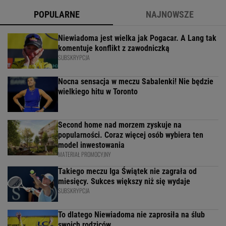
POPULARNE
NAJNOWSZE
Niewiadoma jest wielka jak Pogacar. A Lang tak
komentuje konflikt z zawodniczką
SUBSKRYPCJA
Nocna sensacja w meczu Sabalenki! Nie będzie
wielkiego hitu w Toronto
Second home nad morzem zyskuje na
popularności. Coraz więcej osób wybiera ten
model inwestowania
MATERIAŁ PROMOCYJNY
Takiego meczu Iga Świątek nie zagrała od
miesięcy. Sukces większy niż się wydaje
SUBSKRYPCJA
To dlatego Niewiadoma nie zaprosiła na ślub
swoich rodziców