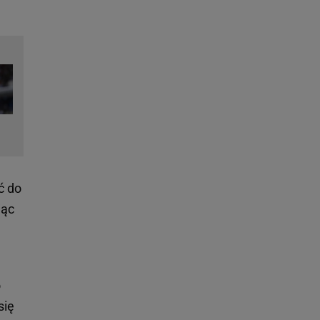
ć do
jąc
o
się