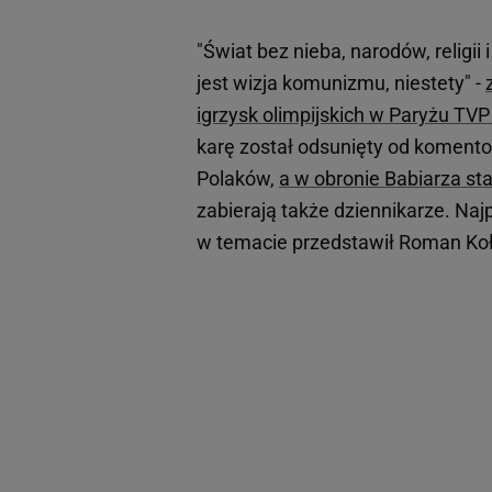
"Świat bez nieba, narodów, religii 
jest wizja komunizmu, niestety" -
igrzysk olimpijskich w Paryżu TV
karę został odsunięty od komentow
Polaków,
a w obronie Babiarza s
zabierają także dziennikarze. Naj
w temacie przedstawił Roman Koł