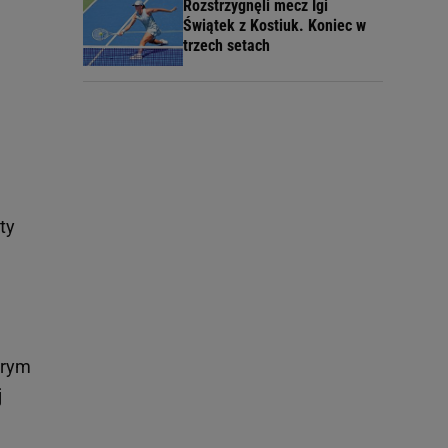
Rozstrzygnęli mecz Igi
Świątek z Kostiuk. Koniec w
trzech setach
ty
órym
j