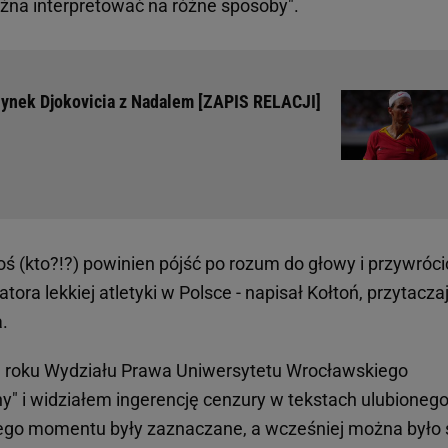
żna interpretować na różne sposoby".
edynek Djokovicia z Nadalem [ZAPIS RELACJI]
ktoś (kto?!?) powinien pójść po rozum do głowy i przywróci
ora lekkiej atletyki w Polsce - napisał Kołtoń, przytacza
.
t 1. roku Wydziału Prawa Uniwersytetu Wrocławskiego
 i widziałem ingerencję cenzury w tekstach ulubioneg
ego momentu były zaznaczane, a wcześniej można było 