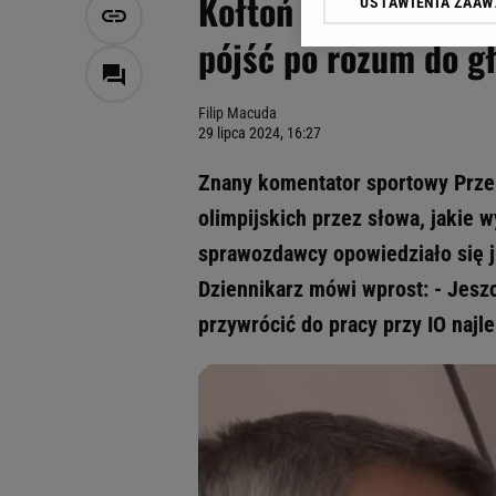
Kołtoń wprost o zawi
USTAWIENIA ZAA
Klikając „Akceptuję” wyra
Zaufanych Partnerów i A
pójść po rozum do g
dotyczące plików cookie,
odnośnik „Ustawienia pr
plików cookie możliwa je
Filip Macuda
29 lipca 2024, 16:27
My, nasi Zaufani Partne
Użycie dokładnych danych
Znany komentator sportowy Przem
Przechowywanie informacji
olimpijskich przez słowa, jakie 
badnie odbiorców i uleps
sprawozdawcy opowiedziało się j
Dziennikarz mówi wprost: - Jeszc
przywrócić do pracy przy IO najl