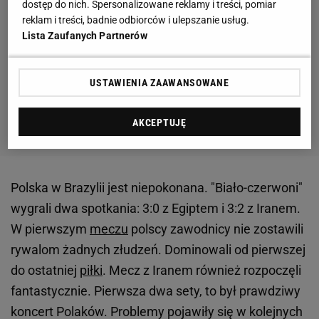
dostęp do nich. Spersonalizowane reklamy i treści, pomiar
reklam i treści, badnie odbiorców i ulepszanie usług.
Lista Zaufanych Partnerów
USTAWIENIA ZAAWANSOWANE
AKCEPTUJĘ
Polska w Brazylii jest niepokonana. "Biało-czerwoni"
wygrali dwa spotkania: 3:0 z Egiptem i 3:2 z Iranem.
W pierwszym
meczu
polscy zawodnicy nie zostawili
rywalom żadnych złudzeń. Dominowali od pierwszej
do ostatniej
piłki
. Mecz z Iranem również rozpoczęli
fantastycznie. Pierwsza dwa sety, to był prawdziwy
koncert Polaków. Problemy pojawiły się w kolejnych