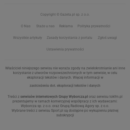
Copyright © Gazeta.pl sp. z o.o.
O Nas
Staże u nas
Reklama
Polityka prywatności
Wszystkie artykuły
Zasady korzystania z portalu
Zgłoś uwagi
Ustawienia prywatności
Właściciel niniejszego serwisu nie wyraża zgody na zwielokrotnianie ani inne
korzystanie z utworów rozpowszechnionych w tym serwisie, w celu
eksploracji tekstów i danych. Więcej informacji w
zastrzeżeniu dot. eksploracji tekstów i danych
Treści z
serwisów internetowych Grupy Wyborcza.pl
oraz serwisu tokfm.pl
prezentujemy w ramach komercyjnej współpracy z ich wydawcami:
Wyborcza sp. z o.o. oraz Grupą Radiową Agory sp. z o.o.
Wybrane treści z serwisu Sport.pl są dostępne po wykupieniu płatnej
subskrypcji