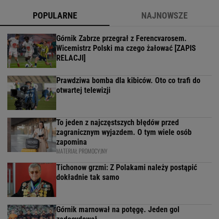
POPULARNE
NAJNOWSZE
Górnik Zabrze przegrał z Ferencvarosem.
Wicemistrz Polski ma czego żałować [ZAPIS
RELACJI]
Prawdziwa bomba dla kibiców. Oto co trafi do
otwartej telewizji
To jeden z najczęstszych błędów przed
zagranicznym wyjazdem. O tym wiele osób
zapomina
MATERIAŁ PROMOCYJNY
Tichonow grzmi: Z Polakami należy postąpić
dokładnie tak samo
Górnik marnował na potęgę. Jeden gol