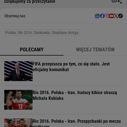
Dziękujemy za przeczytanie
Obserwuj nas
Polska
Rio 2016
Siatkówka
Stephane Antiga
POLECAMY
WIĘCEJ TEMATÓW
FIFA przeprasza po tym, co się stało. Jest
oficjalny komunikat
Rio 2016. Polska - Iran. Irańscy kibice straszą
Michała Kubiaka
Rio 2016. Polska - Iran. Przepychanki po meczu
siatkarzy