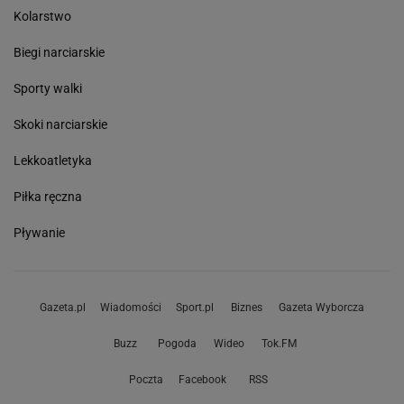
Kolarstwo
Biegi narciarskie
Sporty walki
Skoki narciarskie
Lekkoatletyka
Piłka ręczna
Pływanie
Gazeta.pl
Wiadomości
Sport.pl
Biznes
Gazeta Wyborcza
Buzz
Pogoda
Wideo
Tok.FM
Poczta
Facebook
RSS