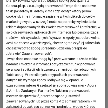
IAB, jak również Agora S.A. będąca spółką powiązaną z
Gazeta.pl sp. z o.o., będą przetwarzać Twoje dane osobowe
takie jak adresy IP, adresy e-mail czy identyfikatory plików
cookie lub inne informacje zapisane w tych plikach do celów
marketingowych, w szczególności na potrzeby wyświetlania
reklam dopasowanych do Twoich zainteresowań i preferencji w
swoich serwisach, aplikacjach i w Internecie lub personalizacji
treści w nich wyświetlanych. Wyrażenie zgody jest dobrowolne.
Jeśli nie chcesz wyrazić zgody, chcesz ograniczyć jej zakres lub
chcesz wycofać zgodę uprzednio udzieloną przejdź do
„Ustawień Zaawansowanych”.
Twoje dane osobowe mogą być przetwarzane także do celów
badania i mierzenia informacji dotyczących funkcjonowania
Przed turniejem olimpijskim forma
polskich
siatkarzy
serwisów i aplikacji lub łączone z danymi dot. świadczonych
Tobie usług. W określonych przypadkach przetwarzanie
nie była imponująca. Kibice zastanawiali się, jak
danych nie wymaga zgody i odbywa się w oparciu o
polscy zawodnicy wypadną w Rio de Janeiro.
uzasadniony interes Gazeta.pl, jej spółki powiązanej – Agora
Stephane
Antiga
uspokajał, że forma przyjdzie w
S.A. – lub Zaufanych Partnerów. Takiemu przetwarzaniu
możesz się sprzeciwić, przechodząc do „Ustawień
odpowiednim momencie. Miał rację.
Zaawansowanych” lub przez kontakt z administratorem – w
zależności od zakresu sprzeciwu i podmiotu, wobec którego