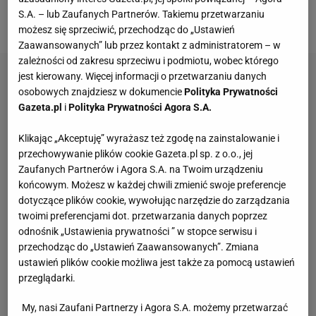
przedłużać, co wzbudzało irytację wśród wielu
S.A. – lub Zaufanych Partnerów. Takiemu przetwarzaniu
fanów na całym świecie.
możesz się sprzeciwić, przechodząc do „Ustawień
Zaawansowanych” lub przez kontakt z administratorem – w
zależności od zakresu sprzeciwu i podmiotu, wobec którego
jest kierowany. Więcej informacji o przetwarzaniu danych
osobowych znajdziesz w dokumencie
Polityka Prywatności
Gazeta.pl
i
Polityka Prywatności Agora S.A.
Klikając „Akceptuję” wyrażasz też zgodę na zainstalowanie i
przechowywanie plików cookie Gazeta.pl sp. z o.o., jej
Zaufanych Partnerów i Agora S.A. na Twoim urządzeniu
końcowym. Możesz w każdej chwili zmienić swoje preferencje
dotyczące plików cookie, wywołując narzędzie do zarządzania
twoimi preferencjami dot. przetwarzania danych poprzez
odnośnik „Ustawienia prywatności ” w stopce serwisu i
przechodząc do „Ustawień Zaawansowanych”. Zmiana
ustawień plików cookie możliwa jest także za pomocą ustawień
przeglądarki.
My, nasi Zaufani Partnerzy i Agora S.A. możemy przetwarzać