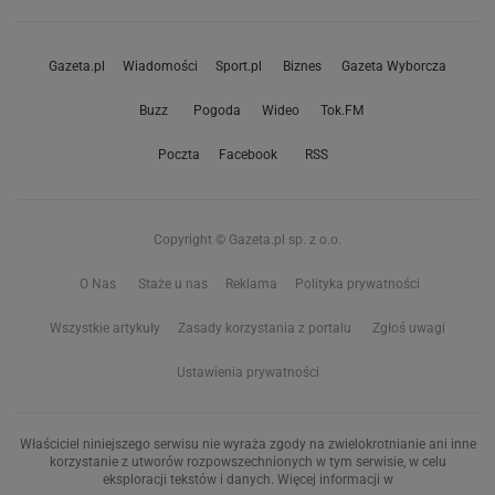
Gazeta.pl
Wiadomości
Sport.pl
Biznes
Gazeta Wyborcza
Buzz
Pogoda
Wideo
Tok.FM
Poczta
Facebook
RSS
Copyright © Gazeta.pl sp. z o.o.
O Nas
Staże u nas
Reklama
Polityka prywatności
Wszystkie artykuły
Zasady korzystania z portalu
Zgłoś uwagi
Ustawienia prywatności
Właściciel niniejszego serwisu nie wyraża zgody na zwielokrotnianie ani inne
korzystanie z utworów rozpowszechnionych w tym serwisie, w celu
eksploracji tekstów i danych. Więcej informacji w