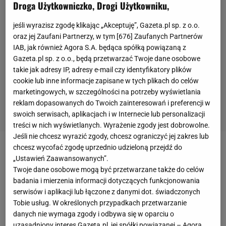
Droga Użytkowniczko, Drogi Użytkowniku,
jeśli wyrazisz zgodę klikając „Akceptuję”, Gazeta.pl sp. z o.o.
oraz jej Zaufani Partnerzy, w tym [
676
] Zaufanych Partnerów
IAB, jak również Agora S.A. będąca spółką powiązaną z
Gazeta.pl sp. z o.o., będą przetwarzać Twoje dane osobowe
takie jak adresy IP, adresy e-mail czy identyfikatory plików
cookie lub inne informacje zapisane w tych plikach do celów
marketingowych, w szczególności na potrzeby wyświetlania
reklam dopasowanych do Twoich zainteresowań i preferencji w
swoich serwisach, aplikacjach i w Internecie lub personalizacji
treści w nich wyświetlanych. Wyrażenie zgody jest dobrowolne.
Jeśli nie chcesz wyrazić zgody, chcesz ograniczyć jej zakres lub
chcesz wycofać zgodę uprzednio udzieloną przejdź do
Tuż po rozpoczęciu inwazji
Rosji
na Ukrainę
„Ustawień Zaawansowanych”.
wydawało się, że pierwsze konkretne decyzje
Twoje dane osobowe mogą być przetwarzane także do celów
badania i mierzenia informacji dotyczących funkcjonowania
dotyczące dalszej współpracy Haasa z ojcem 23-
serwisów i aplikacji lub łączone z danymi dot. świadczonych
letniego kierowcy,
Dmitrijem Mazepinem
powinny
Tobie usług. W określonych przypadkach przetwarzanie
być kwestią czasu. Sprawy jednak zaczęły się nieco
danych nie wymaga zgody i odbywa się w oparciu o
uzasadniony interes Gazeta.pl, jej spółki powiązanej – Agora