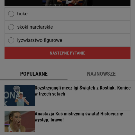
hokej
skoki narciarskie
łyżwiarstwo figurowe
NASTĘPNE PYTANIE
POPULARNE
NAJNOWSZE
Rozstrzygnęli mecz Igi Świątek z Kostiuk. Koniec
w trzech setach
Anastazja Kuś mistrzynią świata! Historyczny
występ, brawo!