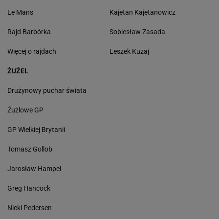
Le Mans
Kajetan Kajetanowicz
Rajd Barbórka
Sobiesław Zasada
Więcej o rajdach
Leszek Kuzaj
ŻUŻEL
Drużynowy puchar świata
Żużlowe GP
GP Wielkiej Brytanii
Tomasz Gollob
Jarosław Hampel
Greg Hancock
Nicki Pedersen