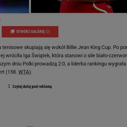
z
OTWÓRZ GALERIĘ
(2)
tenisowe skupiają się wokół Billie Jean King Cup. Po p
 wróciła Iga Świątek, która stanowi o sile biało-czerwo
szym dniu Polki prowadzą 2:0, a liderka rankingu wygrała
ert (158.
WTA
).