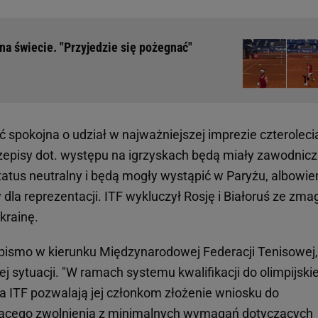
 na świecie. "Przyjedzie się pożegnać"
pokojna o udział w najważniejszej imprezie czteroleci
zepisy dot. występu na igrzyskach będą miały zawodnicz
ą status neutralny i będą mogły wystąpić w Paryżu, albowi
la reprezentacji. ITF wykluczył Rosję i Białoruś ze zma
krainę.
pismo w kierunku Międzynarodowej Federacji Tenisowej,
 sytuacji. "W ramach systemu kwalifikacji do olimpijski
a ITF pozwalają jej członkom złożenie wniosku do
czącego zwolnienia z minimalnych wymagań dotyczących