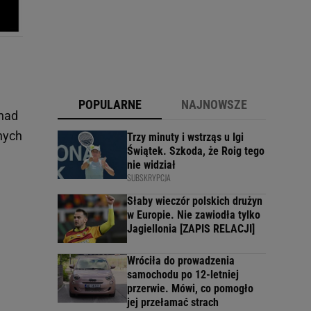
POPULARNE
NAJNOWSZE
onad
nych
Trzy minuty i wstrząs u Igi
Świątek. Szkoda, że Roig tego
nie widział
SUBSKRYPCJA
Słaby wieczór polskich drużyn
w Europie. Nie zawiodła tylko
Jagiellonia [ZAPIS RELACJI]
Wróciła do prowadzenia
samochodu po 12-letniej
przerwie. Mówi, co pomogło
jej przełamać strach