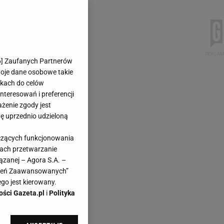
6
] Zaufanych Partnerów
woje dane osobowe takie
likach do celów
teresowań i preferencji
ażenie zgody jest
dę uprzednio udzieloną
yczących funkcjonowania
kach przetwarzanie
ązanej – Agora S.A. –
awień Zaawansowanych”
go jest kierowany.
ości Gazeta.pl
i
Polityka