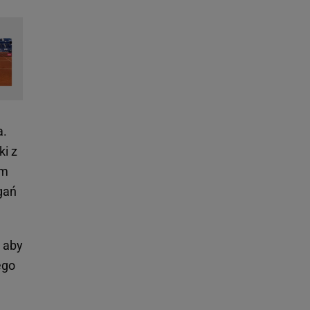
a.
ki z
em
gań
 aby
ego