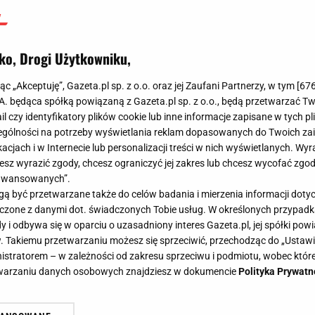
ko, Drogi Użytkowniku,
jąc „Akceptuję”, Gazeta.pl sp. z o.o. oraz jej Zaufani Partnerzy, w tym [
67
.A. będąca spółką powiązaną z Gazeta.pl sp. z o.o., będą przetwarzać T
ail czy identyfikatory plików cookie lub inne informacje zapisane w tych p
gólności na potrzeby wyświetlania reklam dopasowanych do Twoich zain
acjach i w Internecie lub personalizacji treści w nich wyświetlanych. Wyr
cesz wyrazić zgody, chcesz ograniczyć jej zakres lub chcesz wycofać zgo
aawansowanych”.
 być przetwarzane także do celów badania i mierzenia informacji dot
 łączone z danymi dot. świadczonych Tobie usług. W określonych przypad
i odbywa się w oparciu o uzasadniony interes Gazeta.pl, jej spółki powi
. Takiemu przetwarzaniu możesz się sprzeciwić, przechodząc do „Ust
nistratorem – w zależności od zakresu sprzeciwu i podmiotu, wobec które
etwarzaniu danych osobowych znajdziesz w dokumencie
Polityka Prywatn