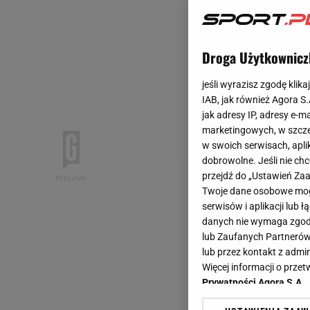
Droga Użytkownicz
jeśli wyrazisz zgodę klika
IAB, jak również Agora S
jak adresy IP, adresy e-m
marketingowych, w szcze
w swoich serwisach, aplik
dobrowolne. Jeśli nie ch
przejdź do „Ustawień Z
Twoje dane osobowe mogą
serwisów i aplikacji lub
danych nie wymaga zgody 
lub Zaufanych Partnerów
lub przez kontakt z admi
Więcej informacji o prz
Prywatności Agora S.A.