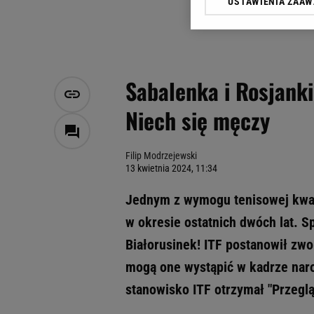
USTAWIENIA ZAA
Klikając „Akceptuję” wyra
Zaufanych Partnerów i A
dotyczące plików cookie,
odnośnik „Ustawienia pr
plików cookie możliwa je
Sabalenka i Rosjank
My, nasi Zaufani Partne
Niech się męczy
Użycie dokładnych danych
Przechowywanie informacji
badnie odbiorców i uleps
Filip Modrzejewski
13 kwietnia 2024, 11:34
Jednym z wymogu tenisowej kwalif
w okresie ostatnich dwóch lat. S
Białorusinek! ITF postanowił zwo
mogą one wystąpić w kadrze nar
stanowisko ITF otrzymał "Przegl