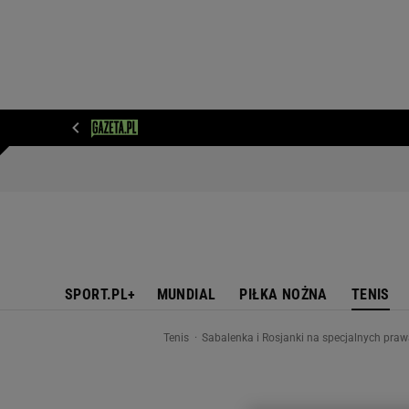
WIADOMOŚCI
NEXT
SPORT
PLOTEK
D
SPORT.PL+
MUNDIAL
PIŁKA NOŻNA
TENIS
Tenis
Sabalenka i Rosjanki na specjalnych praw