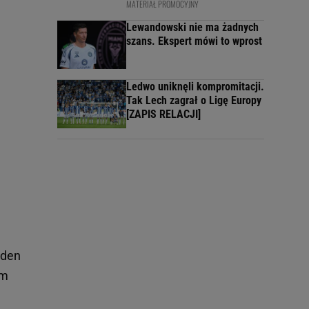
MATERIAŁ PROMOCYJNY
Lewandowski nie ma żadnych
szans. Ekspert mówi to wprost
Ledwo uniknęli kompromitacji.
Tak Lech zagrał o Ligę Europy
[ZAPIS RELACJI]
eden
im