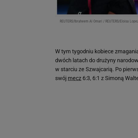
REUTERS/Ibraheem Al Omari / REUTERS/Eloisa Lope
W tym tygodniu kobiece zmagania 
dwóch latach do drużyny narodowej
w starciu ze Szwajcarią. Po pierw
swój
mecz
6:3, 6:1 z Simoną Walt