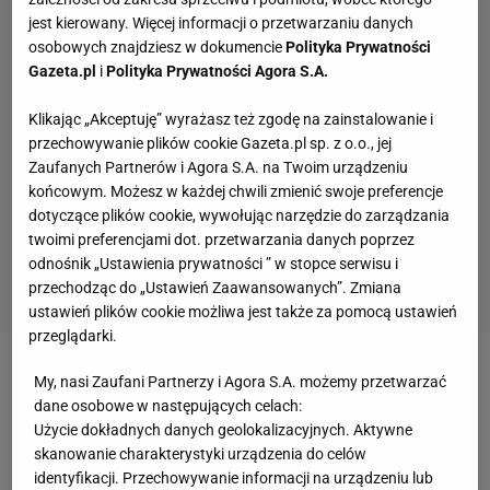
jest kierowany. Więcej informacji o przetwarzaniu danych
osobowych znajdziesz w dokumencie
Polityka Prywatności
Gazeta.pl
i
Polityka Prywatności Agora S.A.
Klikając „Akceptuję” wyrażasz też zgodę na zainstalowanie i
przechowywanie plików cookie Gazeta.pl sp. z o.o., jej
Zaufanych Partnerów i Agora S.A. na Twoim urządzeniu
końcowym. Możesz w każdej chwili zmienić swoje preferencje
dotyczące plików cookie, wywołując narzędzie do zarządzania
twoimi preferencjami dot. przetwarzania danych poprzez
odnośnik „Ustawienia prywatności ” w stopce serwisu i
przechodząc do „Ustawień Zaawansowanych”. Zmiana
ustawień plików cookie możliwa jest także za pomocą ustawień
przeglądarki.
Zobacz wideo
My, nasi Zaufani Partnerzy i Agora S.A. możemy przetwarzać
dane osobowe w następujących celach:
Użycie dokładnych danych geolokalizacyjnych. Aktywne
Lewandowski postąpił samolubnie i egoistycznie
skanowanie charakterystyki urządzenia do celów
identyfikacji. Przechowywanie informacji na urządzeniu lub