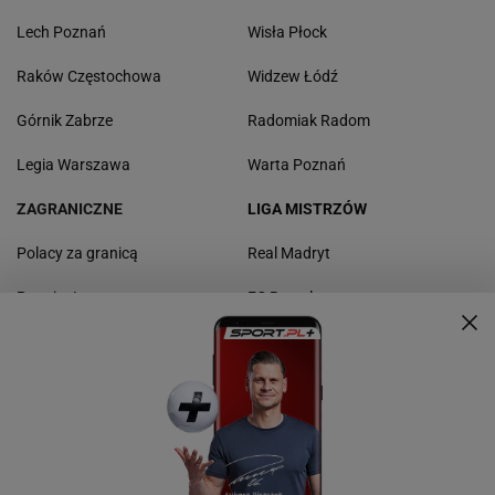
Lech Poznań
Wisła Płock
Raków Częstochowa
Widzew Łódź
Górnik Zabrze
Radomiak Radom
Legia Warszawa
Warta Poznań
ZAGRANICZNE
LIGA MISTRZÓW
Polacy za granicą
Real Madryt
Premier League
FC Barcelona
La Liga
Borussia Dortmund
Bundesliga
Bayern Monachium
Serie A
Manchester United
Ligue 1
Liverpool FC