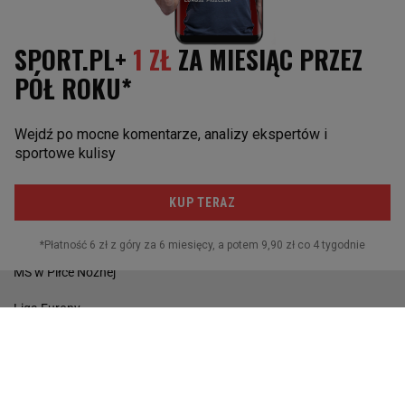
Liga Europy
Napoli
Juventus Turyn
Paris St. Germain
POZOSTAŁE
Reprezentacja
I liga
Puchar Polski
MŚ w Piłce Nożnej
Liga Europy
Wyniki