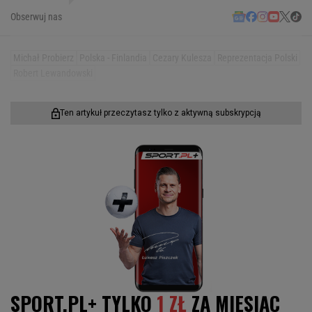
Obserwuj nas
Michał Probierz
Polska - Finlandia
Cezary Kulesza
Reprezentacja Polski
Robert Lewandowski