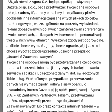
IAB, jak również Agora S.A. będąca spółką powiązaną z
zwolnienie Michała Probierza
.
Gazeta.pl sp. z o.o., będą przetwarzać Twoje dane osobowe
takie jak adresy IP, adresy e-mail czy identyfikatory plików
cookie lub inne informacje zapisane w tych plikach do celów
marketingowych, w szczególności na potrzeby wyświetlania
reklam dopasowanych do Twoich zainteresowań i preferencji w
swoich serwisach, aplikacjach i w Internecie lub personalizacji
treści w nich wyświetlanych. Wyrażenie zgody jest dobrowolne.
Jeśli nie chcesz wyrazić zgody, chcesz ograniczyć jej zakres lub
chcesz wycofać zgodę uprzednio udzieloną przejdź do
„Ustawień Zaawansowanych”.
Twoje dane osobowe mogą być przetwarzane także do celów
badania i mierzenia informacji dotyczących funkcjonowania
serwisów i aplikacji lub łączone z danymi dot. świadczonych
Tobie usług. W określonych przypadkach przetwarzanie
danych nie wymaga zgody i odbywa się w oparciu o
uzasadniony interes Gazeta.pl, jej spółki powiązanej – Agora
S.A. – lub Zaufanych Partnerów. Takiemu przetwarzaniu
możesz się sprzeciwić, przechodząc do „Ustawień
Zaawansowanych” lub przez kontakt z administratorem – w
zależności od zakresu sprzeciwu i podmiotu, wobec którego