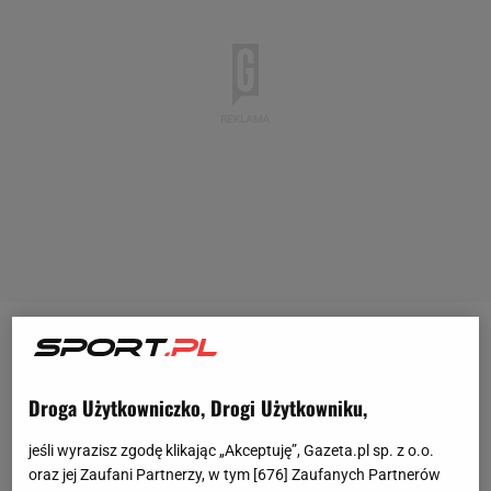
O tym, co naprawdę jest celem
Roberta
Lewandowskiego
, napisałem już przed meczem.
Droga Użytkowniczko, Drogi Użytkowniku,
Napastnik Barcelony zrezygnował z kadry nie
dlatego, że już nie chce mu się grać z tzw. orzełkiem
jeśli wyrazisz zgodę klikając „Akceptuję”, Gazeta.pl sp. z o.o.
oraz jej Zaufani Partnerzy, w tym [
676
] Zaufanych Partnerów
na piersi.
Jego celem było tylko i wyłącznie