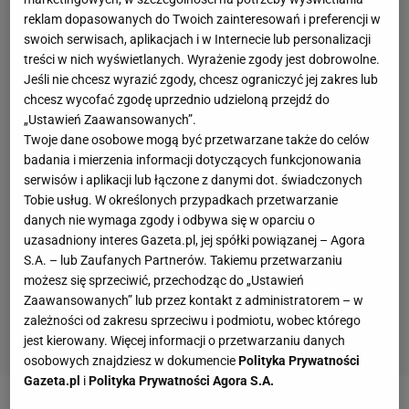
reklam dopasowanych do Twoich zainteresowań i preferencji w
swoich serwisach, aplikacjach i w Internecie lub personalizacji
treści w nich wyświetlanych. Wyrażenie zgody jest dobrowolne.
Jeśli nie chcesz wyrazić zgody, chcesz ograniczyć jej zakres lub
chcesz wycofać zgodę uprzednio udzieloną przejdź do
„Ustawień Zaawansowanych”.
Twoje dane osobowe mogą być przetwarzane także do celów
badania i mierzenia informacji dotyczących funkcjonowania
serwisów i aplikacji lub łączone z danymi dot. świadczonych
Tobie usług. W określonych przypadkach przetwarzanie
danych nie wymaga zgody i odbywa się w oparciu o
uzasadniony interes Gazeta.pl, jej spółki powiązanej – Agora
S.A. – lub Zaufanych Partnerów. Takiemu przetwarzaniu
możesz się sprzeciwić, przechodząc do „Ustawień
Zaawansowanych” lub przez kontakt z administratorem – w
zależności od zakresu sprzeciwu i podmiotu, wobec którego
jest kierowany. Więcej informacji o przetwarzaniu danych
osobowych znajdziesz w dokumencie
Polityka Prywatności
Gazeta.pl
i
Polityka Prywatności Agora S.A.
Mariusz Fyrstenberg to obecnie w tenisowym