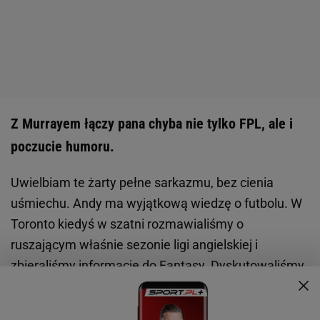
Z Murrayem łączy pana chyba nie tylko FPL, ale i
poczucie humoru.
Uwielbiam te żarty pełne sarkazmu, bez cienia
uśmiechu. Andy ma wyjątkową wiedzę o futbolu. W
Toronto kiedyś w szatni rozmawialiśmy o
ruszającym właśnie sezonie ligi angielskiej i
zbieraliśmy informacje do Fantasy. Dyskutowaliśmy,
czy Wayne Rooney poleci do Chin. Byłem pewny, że
tak, bo znajomy z Dubaju powiedział, że dostali