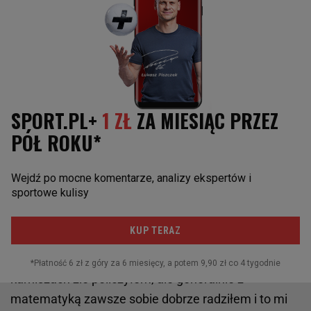
zlecenie od chińskiej firmy na produkcję koszulek z
nazwiskiem Rooneya. Andy rzucił "Poczekaj chwilę" i
sięgnął po telefon, a po chwili słyszę: "Wayne, jakie
są twoje plany? A, ok. Dzięki". On ma pewnie w
telefonie numery do wszystkich gwiazd angielskiej
piłki i trenerów. Zna się chyba najlepiej z nas
wszystkich w grupie na futbolu.
Ale to nie on jest najlepszy w FPL...
Ostatnio wygrałem ja. Sukces w FPL nie polega na
tym, by mieć bogatą specjalistyczną wiedzę o piłce,
tylko tę dotyczącą samej gry i zasad. Chodzi o
matematykę i prawdopodobieństwo. Może przy
karniszach źle policzyłem, ale generalnie z
matematyką zawsze sobie dobrze radziłem i to mi