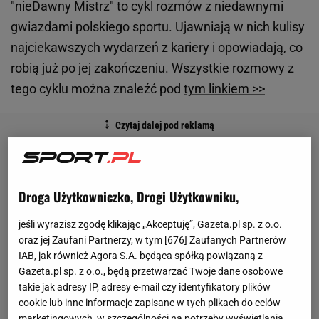
"nieDawny Mistrz" to cykl rozmów z niedawnymi
gwiazdami polskiego sportu. Ujawniają w nich kulisy
najciekawszych wydarzeń z kariery i opowiadają, co
robią już po jej zakończeniu. Wszystkie rozmowy z
tego cyklu można znaleźć pod
tym linkiem >>
Droga Użytkowniczko, Drogi Użytkowniku,
jeśli wyrazisz zgodę klikając „Akceptuję”, Gazeta.pl sp. z o.o.
oraz jej Zaufani Partnerzy, w tym [
676
] Zaufanych Partnerów
IAB, jak również Agora S.A. będąca spółką powiązaną z
Gazeta.pl sp. z o.o., będą przetwarzać Twoje dane osobowe
takie jak adresy IP, adresy e-mail czy identyfikatory plików
cookie lub inne informacje zapisane w tych plikach do celów
marketingowych, w szczególności na potrzeby wyświetlania