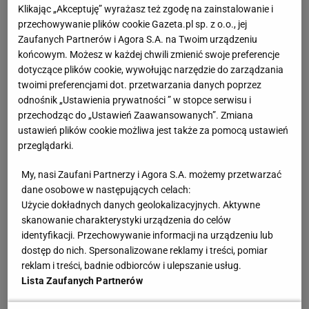
Klikając „Akceptuję” wyrażasz też zgodę na zainstalowanie i
świecie człowiek orkiestra. Od kilku lat pracuje jako
przechowywanie plików cookie Gazeta.pl sp. z o.o., jej
dyrektor przy organizacji międzynarodowych
Zaufanych Partnerów i Agora S.A. na Twoim urządzeniu
końcowym. Możesz w każdej chwili zmienić swoje preferencje
turniejów w Polsce - najpierw przy challengerze ATP,
dotyczące plików cookie, wywołując narzędzie do zarządzania
a ostatnio przy imprezie WTA. Poza tym jest
twoimi preferencjami dot. przetwarzania danych poprzez
kapitanem reprezentacji Polski w Pucharze Davisa i
odnośnik „Ustawienia prywatności ” w stopce serwisu i
przechodząc do „Ustawień Zaawansowanych”. Zmiana
trenerem aż trzech deblistów. Wielu
kibiców
pamięta
ustawień plików cookie możliwa jest także za pomocą ustawień
go jednak przede wszystkim jako połowę duetu
przeglądarki.
"Frytka-Matka". Razem z Marcinem Matkowski pięć
My, nasi Zaufani Partnerzy i Agora S.A. możemy przetwarzać
razy wystąpił w kończącym sezon turnieju masters.
dane osobowe w następujących celach:
W 2011 roku dotarli w nim aż do finału, a kilka
Użycie dokładnych danych geolokalizacyjnych. Aktywne
miesięcy wcześniej przegrali mecz o tytuł w
skanowanie charakterystyki urządzenia do celów
identyfikacji. Przechowywanie informacji na urządzeniu lub
wielkoszlemowym
US Open
. Karierę 42-latek
dostęp do nich. Spersonalizowane reklamy i treści, pomiar
zakończył z 18 tytułami deblowymi na koncie, a w
reklam i treści, badnie odbiorców i ulepszanie usług.
finale przegrał 26 razy.
Lista Zaufanych Partnerów