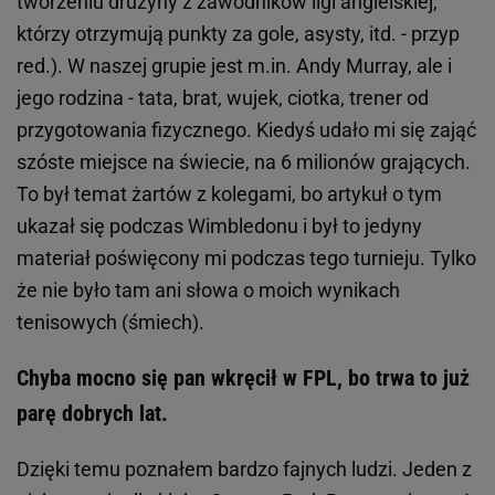
tworzeniu drużyny z zawodników ligi angielskiej,
którzy otrzymują punkty za gole, asysty, itd. - przyp
red.). W naszej grupie jest m.in. Andy Murray, ale i
jego rodzina - tata, brat, wujek, ciotka, trener od
przygotowania fizycznego. Kiedyś udało mi się zająć
szóste miejsce na świecie, na 6 milionów grających.
To był temat żartów z kolegami, bo artykuł o tym
ukazał się podczas Wimbledonu i był to jedyny
materiał poświęcony mi podczas tego turnieju. Tylko
że nie było tam ani słowa o moich wynikach
tenisowych (śmiech).
Chyba mocno się pan wkręcił w FPL, bo trwa to już
parę dobrych lat.
Dzięki temu poznałem bardzo fajnych ludzi. Jeden z