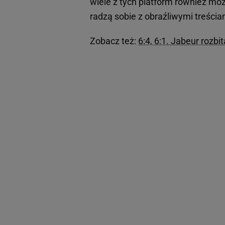
wiele z tych platform również moż
radzą sobie z obraźliwymi treścia
Zobacz też:
6:4, 6:1. Jabeur rozb