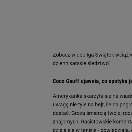
Zobacz wideo
Iga Świątek wciąż 
dziennikarskie śledztwo"
Coco Gauff ujawnia, co spotyka j
Amerykanka skarżyła się na wiad
uwagę nie tyle na hejt, ile na pog
dostać. Grożą śmiercią twojej rodz
znajomych. Rasistowskie komentarz
dzieją się w
tenisie
- powiedziała,