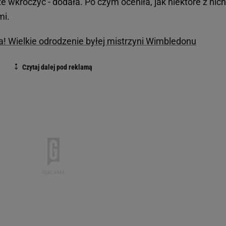
e wkroczyć - dodała. Po czym oceniła, jak niektóre z nich
mi.
ita! Wielkie odrodzenie byłej mistrzyni Wimbledonu