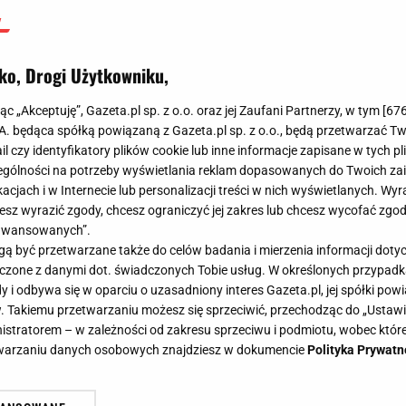
ko, Drogi Użytkowniku,
jąc „Akceptuję”, Gazeta.pl sp. z o.o. oraz jej Zaufani Partnerzy, w tym [
67
.A. będąca spółką powiązaną z Gazeta.pl sp. z o.o., będą przetwarzać T
ail czy identyfikatory plików cookie lub inne informacje zapisane w tych p
gólności na potrzeby wyświetlania reklam dopasowanych do Twoich zain
acjach i w Internecie lub personalizacji treści w nich wyświetlanych. Wyr
cesz wyrazić zgody, chcesz ograniczyć jej zakres lub chcesz wycofać zgo
aawansowanych”.
 być przetwarzane także do celów badania i mierzenia informacji dot
 łączone z danymi dot. świadczonych Tobie usług. W określonych przypad
i odbywa się w oparciu o uzasadniony interes Gazeta.pl, jej spółki powi
. Takiemu przetwarzaniu możesz się sprzeciwić, przechodząc do „Ust
nistratorem – w zależności od zakresu sprzeciwu i podmiotu, wobec które
etwarzaniu danych osobowych znajdziesz w dokumencie
Polityka Prywatn