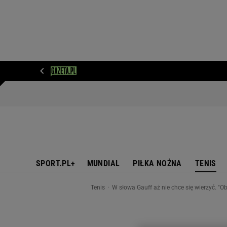
WIADOMOŚCI
NEXT
SPORT
PLOTEK
D
SPORT.PL+
MUNDIAL
PIŁKA NOŻNA
TENIS
Tenis
W słowa Gauff aż nie chce się wierzyć. "O