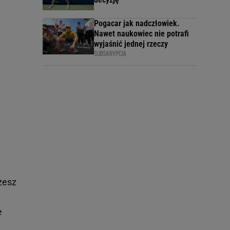
Pogacar jak nadczłowiek.
Nawet naukowiec nie potrafi
wyjaśnić jednej rzeczy
SUBSKRYPCJA
ożesz
e