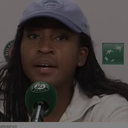
UgBBebbFwSI