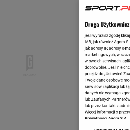
Droga Użytkownicz
jeśli wyrazisz zgodę klika
IAB, jak również Agora S
jak adresy IP, adresy e-m
marketingowych, w szcze
w swoich serwisach, aplik
dobrowolne. Jeśli nie ch
przejdź do „Ustawień Z
Twoje dane osobowe mogą
serwisów i aplikacji lub
danych nie wymaga zgody 
lub Zaufanych Partnerów
lub przez kontakt z admi
Więcej informacji o prz
Prywatności Agora S.A.