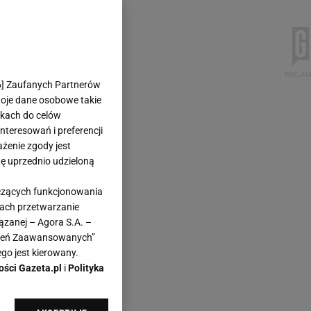
6
] Zaufanych Partnerów
woje dane osobowe takie
likach do celów
teresowań i preferencji
ażenie zgody jest
dę uprzednio udzieloną
yczących funkcjonowania
kach przetwarzanie
ązanej – Agora S.A. –
awień Zaawansowanych”
go jest kierowany.
ości Gazeta.pl
i
Polityka