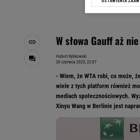
USTAWIENIA ZAA
Klikając „Akceptuję” wyra
Zaufanych Partnerów i A
dotyczące plików cookie,
odnośnik „Ustawienia pr
plików cookie możliwa je
W słowa Gauff aż nie
My, nasi Zaufani Partne
Użycie dokładnych danych
Przechowywanie informacji
Hubert Rybkowski
20 czerwca 2025, 22:07
badnie odbiorców i uleps
- Wiem, że WTA robi, co może, ż
wiele z tych platform również m
mediach społecznościowych. Wyzn
Xinyu Wang w Berlinie jest napr