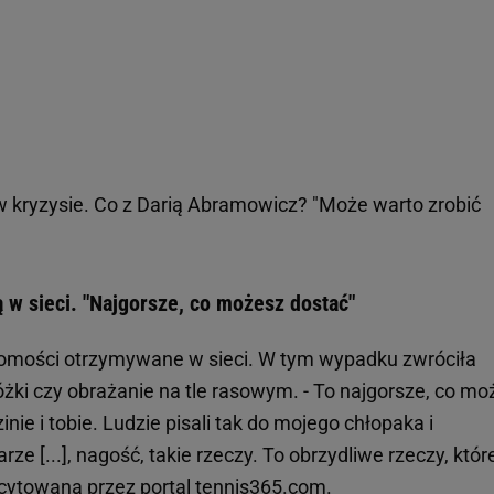
w kryzysie. Co z Darią Abramowicz? "Może warto zrobić
ą w sieci. "Najgorsze, co możesz dostać"
omości otrzymywane w sieci. W tym wypadku zwróciła
różki czy obrażanie na tle rasowym. - To najgorsze, co m
inie i tobie. Ludzie pisali tak do mojego chłopaka i
e [...], nagość, takie rzeczy. To obrzydliwe rzeczy, któr
 cytowana przez portal tennis365.com.