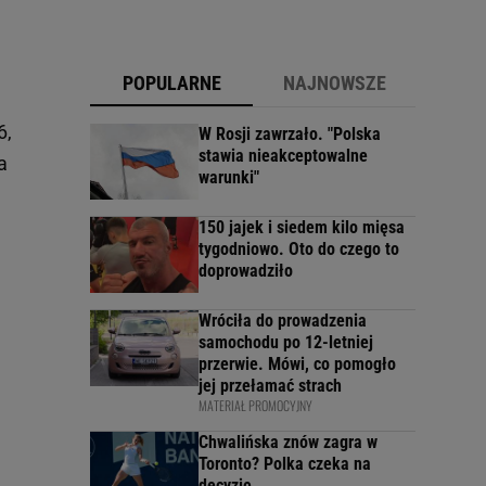
POPULARNE
NAJNOWSZE
6,
W Rosji zawrzało. "Polska
stawia nieakceptowalne
a
warunki"
150 jajek i siedem kilo mięsa
tygodniowo. Oto do czego to
doprowadziło
Wróciła do prowadzenia
samochodu po 12-letniej
przerwie. Mówi, co pomogło
jej przełamać strach
MATERIAŁ PROMOCYJNY
Chwalińska znów zagra w
Toronto? Polka czeka na
decyzję