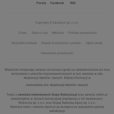
Poczta
Facebook
RSS
Copyright © Gazeta.pl sp. z o.o.
O Nas
Staże u nas
Reklama
Polityka prywatności
Wszystkie artykuły
Zasady korzystania z portalu
Zgłoś uwagi
Ustawienia prywatności
Właściciel niniejszego serwisu nie wyraża zgody na zwielokrotnianie ani inne
korzystanie z utworów rozpowszechnionych w tym serwisie, w celu
eksploracji tekstów i danych. Więcej informacji w
zastrzeżeniu dot. eksploracji tekstów i danych
Treści z
serwisów internetowych Grupy Wyborcza.pl
oraz serwisu tokfm.pl
prezentujemy w ramach komercyjnej współpracy z ich wydawcami:
Wyborcza sp. z o.o. oraz Grupą Radiową Agory sp. z o.o.
Wybrane treści z serwisu Sport.pl są dostępne po wykupieniu płatnej
subskrypcji