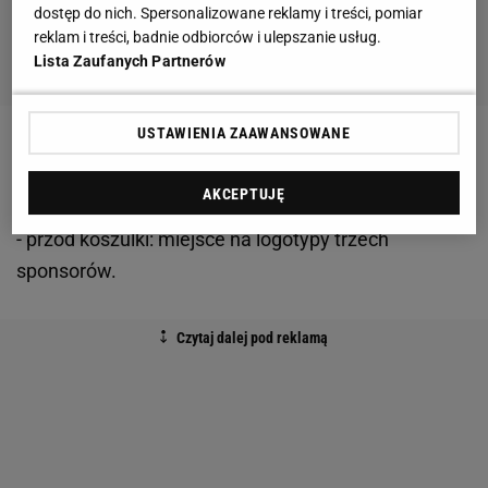
dostęp do nich. Spersonalizowane reklamy i treści, pomiar
reklam i treści, badnie odbiorców i ulepszanie usług.
Lista Zaufanych Partnerów
USTAWIENIA ZAAWANSOWANE
- tył
koszulki
: numer
piłkarza
, nad numerem
nazwisko,
AKCEPTUJĘ
- przód koszulki: miejsce na logotypy trzech
sponsorów.