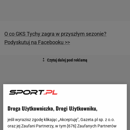
O co GKS Tychy zagra w przyszłym sezonie?
Podyskutuj na Facebooku >>
Droga Użytkowniczko, Drogi Użytkowniku,
jeśli wyrazisz zgodę klikając „Akceptuję”, Gazeta.pl sp. z o.o.
oraz jej Zaufani Partnerzy, w tym [
676
] Zaufanych Partnerów