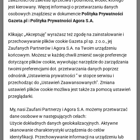
Klub informuje, że projekt powinien obejmować:
jest kierowany. Więcej informacji o przetwarzaniu danych
osobowych znajdziesz w dokumencie
Polityka Prywatności
- kolory klubowe (zielony, czarny, czerwony),
Gazeta.pl
i
Polityka Prywatności Agora S.A.
Klikając „Akceptuję” wyrażasz też zgodę na zainstalowanie i
przechowywanie plików cookie Gazeta.pl sp. z o.o., jej
Zaufanych Partnerów i Agora S.A. na Twoim urządzeniu
końcowym. Możesz w każdej chwili zmienić swoje preferencje
dotyczące plików cookie, wywołując narzędzie do zarządzania
twoimi preferencjami dot. przetwarzania danych poprzez
odnośnik „Ustawienia prywatności ” w stopce serwisu i
przechodząc do „Ustawień Zaawansowanych”. Zmiana
ustawień plików cookie możliwa jest także za pomocą ustawień
przeglądarki.
My, nasi Zaufani Partnerzy i Agora S.A. możemy przetwarzać
dane osobowe w następujących celach:
Użycie dokładnych danych geolokalizacyjnych. Aktywne
skanowanie charakterystyki urządzenia do celów
identyfikacji. Przechowywanie informacji na urządzeniu lub