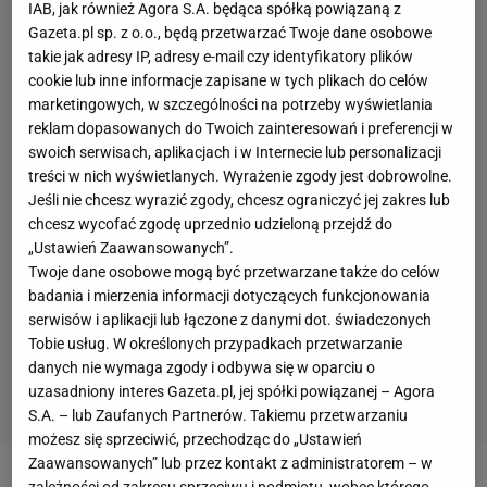
IAB, jak również Agora S.A. będąca spółką powiązaną z
Gazeta.pl sp. z o.o., będą przetwarzać Twoje dane osobowe
takie jak adresy IP, adresy e-mail czy identyfikatory plików
cookie lub inne informacje zapisane w tych plikach do celów
marketingowych, w szczególności na potrzeby wyświetlania
reklam dopasowanych do Twoich zainteresowań i preferencji w
swoich serwisach, aplikacjach i w Internecie lub personalizacji
treści w nich wyświetlanych. Wyrażenie zgody jest dobrowolne.
Jeśli nie chcesz wyrazić zgody, chcesz ograniczyć jej zakres lub
chcesz wycofać zgodę uprzednio udzieloną przejdź do
„Ustawień Zaawansowanych”.
Twoje dane osobowe mogą być przetwarzane także do celów
badania i mierzenia informacji dotyczących funkcjonowania
serwisów i aplikacji lub łączone z danymi dot. świadczonych
Tobie usług. W określonych przypadkach przetwarzanie
danych nie wymaga zgody i odbywa się w oparciu o
uzasadniony interes Gazeta.pl, jej spółki powiązanej – Agora
S.A. – lub Zaufanych Partnerów. Takiemu przetwarzaniu
możesz się sprzeciwić, przechodząc do „Ustawień
Zaawansowanych” lub przez kontakt z administratorem – w
zależności od zakresu sprzeciwu i podmiotu, wobec którego