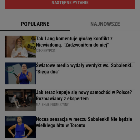
NASTĘPNE PYTANIE
POPULARNE
NAJNOWSZE
Tak Lang komentuje głośny konflikt z
Niewiadomą. "Zadzwoniłem do niej"
SUBSKRYPCJA
Światowe media wydały werdykt ws. Sabalenki.
"Sięga dna"
Jak teraz kupuje się nowy samochód w Polsce?
Rozmawiamy z ekspertem
MATERIAŁ PROMOCYJNY
Nocna sensacja w meczu Sabalenki! Nie będzie
wielkiego hitu w Toronto