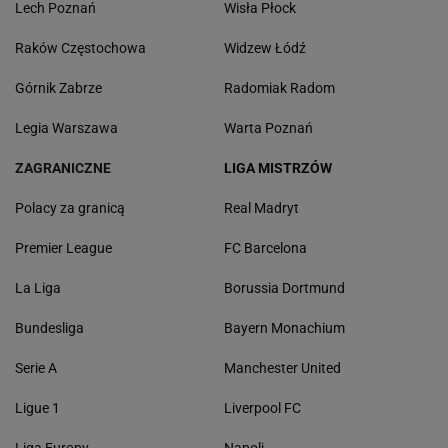
Lech Poznań
Wisła Płock
Raków Częstochowa
Widzew Łódź
Górnik Zabrze
Radomiak Radom
Legia Warszawa
Warta Poznań
ZAGRANICZNE
LIGA MISTRZÓW
Polacy za granicą
Real Madryt
Premier League
FC Barcelona
La Liga
Borussia Dortmund
Bundesliga
Bayern Monachium
Serie A
Manchester United
Ligue 1
Liverpool FC
Liga Europy
Napoli