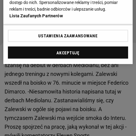
dostęp do nich. Spersonalizowane reklamy i treści, pomiar
Była 85. minuta. Nagle Bułka ruszył do piłki i
reklam i treści, badnie odbiorców i ulepszanie usług.
stało się
Lista Zaufanych Partnerów
Czytaj także:
USTAWIENIA ZAAWANSOWANE
AKCEPTUJĘ
Szybko Zalewski znalazł się w kadrze Interu i miał
szansę na debiut w derbach Mediolanu, bez ani
jednego treningu z nowymi kolegami. Zalewski
wszedł na boisko w 76. minucie w miejsce Federico
Dimarco. -Niesamowita historia napisana tutaj w
derbach Mediolanu. Zastanawialiśmy się, czy
Zalewski w ogóle się pojawi na boisku. A
tymczasem Zalewski ma wejście smoka do Interu.
Proszę spojrzeć na pracę, jaką wykonał w tej akcji -
mówili komentatorzy Eleven Sports.