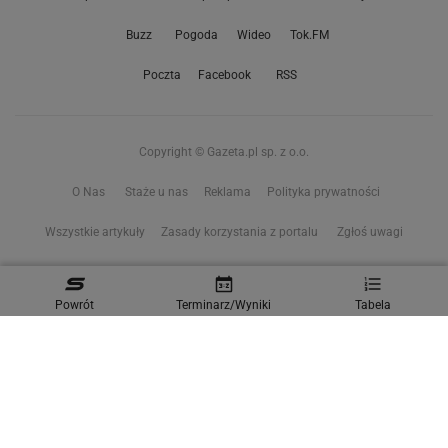
Buzz
Pogoda
Wideo
Tok.FM
Poczta
Facebook
RSS
Copyright © Gazeta.pl sp. z o.o.
O Nas
Staże u nas
Reklama
Polityka prywatności
Wszystkie artykuły
Zasady korzystania z portalu
Zgłoś uwagi
Ustawienia prywatności
Powrót
Terminarz/Wyniki
Tabela
Właściciel niniejszego serwisu nie wyraża zgody na zwielokrotnianie ani inne
korzystanie z utworów rozpowszechnionych w tym serwisie, w celu
eksploracji tekstów i danych. Więcej informacji w
zastrzeżeniu dot. eksploracji tekstów i danych
Treści z
serwisów internetowych Grupy Wyborcza.pl
oraz serwisu tokfm.pl