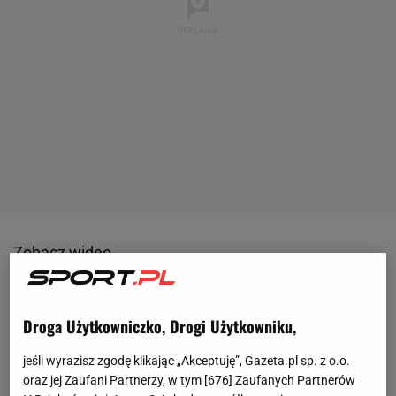
Zobacz wideo
W sobotni wieczór Inter Mediolan oficjalnie
Droga Użytkowniczko, Drogi Użytkowniku,
potwierdził transfer Nicoli Zalewskiego z Romy.
Polak został wypożyczony do końca sezonu 24/25, a
jeśli wyrazisz zgodę klikając „Akceptuję”, Gazeta.pl sp. z o.o.
Inter ma opcję wykupu za 6,5 mln euro. W klubie
oraz jej Zaufani Partnerzy, w tym [
676
] Zaufanych Partnerów