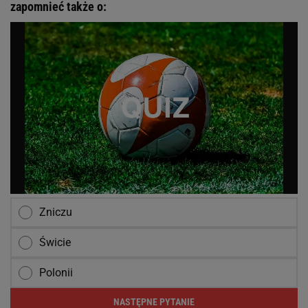
zapomnieć także o:
Zniczu
Świcie
Polonii
NASTĘPNE PYTANIE