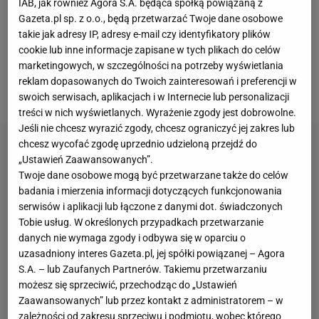
IAB, jak również Agora S.A. będąca spółką powiązaną z
trwała
walka
z czasem, by zarejestrować
Gazeta.pl sp. z o.o., będą przetwarzać Twoje dane osobowe
Zalewskiego jako piłkarza Interu jeszcze przed
takie jak adresy IP, adresy e-mail czy identyfikatory plików
niedzielnymi derbami. Finalnie wszystko się udało, a
cookie lub inne informacje zapisane w tych plikach do celów
marketingowych, w szczególności na potrzeby wyświetlania
Zalewski dołączył do drużyny zgromadzonej w
reklam dopasowanych do Twoich zainteresowań i preferencji w
ośrodku treningowym Appiano Gentile.
swoich serwisach, aplikacjach i w Internecie lub personalizacji
treści w nich wyświetlanych. Wyrażenie zgody jest dobrowolne.
Jeśli nie chcesz wyrazić zgody, chcesz ograniczyć jej zakres lub
chcesz wycofać zgodę uprzednio udzieloną przejdź do
„Ustawień Zaawansowanych”.
Twoje dane osobowe mogą być przetwarzane także do celów
badania i mierzenia informacji dotyczących funkcjonowania
serwisów i aplikacji lub łączone z danymi dot. świadczonych
Tobie usług. W określonych przypadkach przetwarzanie
danych nie wymaga zgody i odbywa się w oparciu o
uzasadniony interes Gazeta.pl, jej spółki powiązanej – Agora
S.A. – lub Zaufanych Partnerów. Takiemu przetwarzaniu
możesz się sprzeciwić, przechodząc do „Ustawień
Zaawansowanych” lub przez kontakt z administratorem – w
zależności od zakresu sprzeciwu i podmiotu, wobec którego