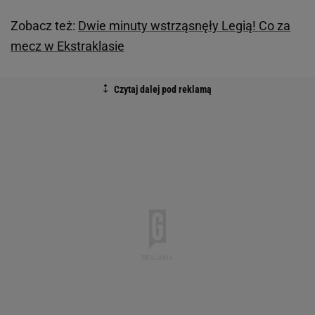
Zobacz też:
Dwie minuty wstrząsnęły Legią! Co za
mecz w Ekstraklasie