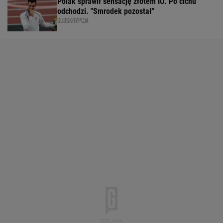
Polak sprawił sensację złotem IO. Po cichu
odchodzi. "Smrodek pozostał"
SUBSKRYPCJA