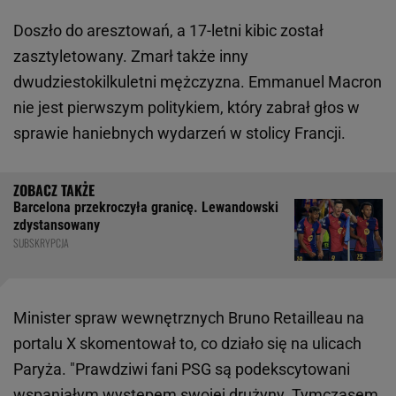
Doszło do aresztowań, a 17-letni kibic został
zasztyletowany. Zmarł także inny
dwudziestokilkuletni mężczyzna. Emmanuel Macron
nie jest pierwszym politykiem, który zabrał głos w
sprawie haniebnych wydarzeń w stolicy Francji.
Barcelona przekroczyła granicę. Lewandowski
zdystansowany
SUBSKRYPCJA
Minister spraw wewnętrznych Bruno Retailleau na
portalu X skomentował to, co działo się na ulicach
Paryża. "Prawdziwi fani PSG są podekscytowani
wspaniałym występem swojej drużyny. Tymczasem