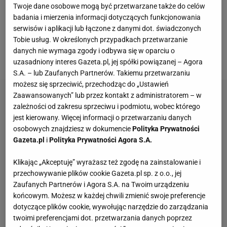
Twoje dane osobowe mogą być przetwarzane także do celów
służb. Głos zabrał prezydent kraju Emmanuel
badania i mierzenia informacji dotyczących funkcjonowania
Macron, który spotkał się z
piłkarzami
i
serwisów i aplikacji lub łączone z danymi dot. świadczonych
Tobie usług. W określonych przypadkach przetwarzanie
przedstawicielami klubu. Wygłosił gratulacje, ale nie
danych nie wymaga zgody i odbywa się w oparciu o
przemilczał trudnego tematu.
uzasadniony interes Gazeta.pl, jej spółki powiązanej – Agora
S.A. – lub Zaufanych Partnerów. Takiemu przetwarzaniu
możesz się sprzeciwić, przechodząc do „Ustawień
Zaawansowanych” lub przez kontakt z administratorem – w
zależności od zakresu sprzeciwu i podmiotu, wobec którego
jest kierowany. Więcej informacji o przetwarzaniu danych
osobowych znajdziesz w dokumencie
Polityka Prywatności
Gazeta.pl
i
Polityka Prywatności Agora S.A.
Klikając „Akceptuję” wyrażasz też zgodę na zainstalowanie i
przechowywanie plików cookie Gazeta.pl sp. z o.o., jej
Zaufanych Partnerów i Agora S.A. na Twoim urządzeniu
końcowym. Możesz w każdej chwili zmienić swoje preferencje
dotyczące plików cookie, wywołując narzędzie do zarządzania
twoimi preferencjami dot. przetwarzania danych poprzez