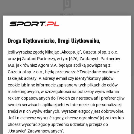
Droga Użytkowniczko, Drogi Użytkowniku,
jeśli wyrazisz zgodę klikając „Akceptuję”, Gazeta.pl sp. z o.o.
oraz jej Zaufani Partnerzy, w tym [
676
] Zaufanych Partnerów
IAB, jak również Agora S.A. będąca spółką powiązaną z
Gazeta.pl sp. z o.o., będą przetwarzać Twoje dane osobowe
takie jak adresy IP, adresy e-mail czy identyfikatory plików
cookie lub inne informacje zapisane w tych plikach do celów
Paris Saint-Germain pokonało
Inter Mediolan
aż 5:0 i
marketingowych, w szczególności na potrzeby wyświetlania
w pełni zasłużenie wywalczyło pierwszą
Ligę
reklam dopasowanych do Twoich zainteresowań i preferencji w
swoich serwisach, aplikacjach i w Internecie lub personalizacji
Mistrzów
w historii. Zespół Luisa Enrique mógł liczyć
treści w nich wyświetlanych. Wyrażenie zgody jest dobrowolne.
na wsparcie tysięcy kibiców. Niestety - stolica
Francji
Jeśli nie chcesz wyrazić zgody, chcesz ograniczyć jej zakres lub
po zakończonym spotkaniu przerodziła się... w pole
chcesz wycofać zgodę uprzednio udzieloną przejdź do
„Ustawień Zaawansowanych”.
walki. Doszło do szeregu incydentów i interwencji