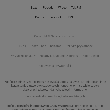
Buzz
Pogoda
Wideo
Tok.FM
Poczta
Facebook
RSS
Copyright © Gazeta.pl sp. z o.o.
O Nas
Staże u nas
Reklama
Polityka prywatności
Wszystkie artykuły
Zasady korzystania z portalu
Zgłoś uwagi
Ustawienia prywatności
Właściciel niniejszego serwisu nie wyraża zgody na zwielokrotnianie ani inne
korzystanie z utworów rozpowszechnionych w tym serwisie, w celu
eksploracji tekstów i danych. Więcej informacji w
zastrzeżeniu dot. eksploracji tekstów i danych
Treści z
serwisów internetowych Grupy Wyborcza.pl
oraz serwisu tokfm.pl
prezentujemy w ramach komercyjnej współpracy z ich wydawcami: