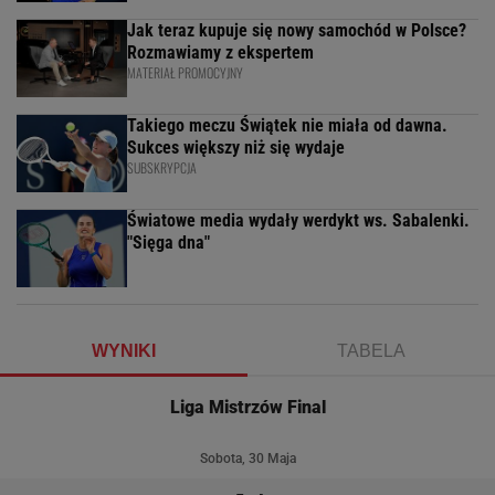
Jak teraz kupuje się nowy samochód w Polsce?
Rozmawiamy z ekspertem
MATERIAŁ PROMOCYJNY
Takiego meczu Świątek nie miała od dawna.
Sukces większy niż się wydaje
SUBSKRYPCJA
Światowe media wydały werdykt ws. Sabalenki.
"Sięga dna"
WYNIKI
TABELA
Liga Mistrzów Final
Sobota, 30 Maja