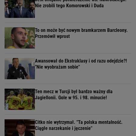
Nie zrobili tego Komorowski i Duda
To on może być nowym bramkarzem Barcleony.
Przemówił wprost
Awansował do Ekstraklasy i od razu odejdzie?!
"Nie wyobrażam sobie"
Ten mecz w Turcji był bardzo ważny dla
Jagiellonii. Gole w 95. i 98. minucie!
Citko nie wytrzymał. "Ta polska mentalność.
Ciągłe narzekanie i jęczenie"