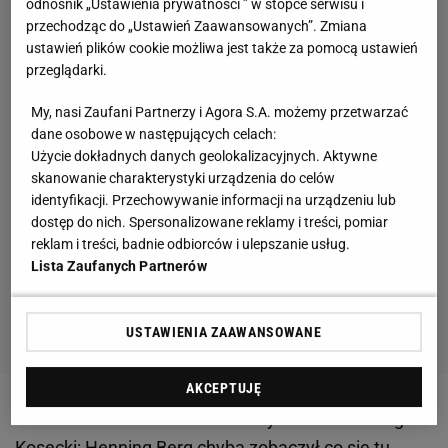
odnośnik „Ustawienia prywatności ” w stopce serwisu i
przechodząc do „Ustawień Zaawansowanych”. Zmiana
ustawień plików cookie możliwa jest także za pomocą ustawień
przeglądarki.
My, nasi Zaufani Partnerzy i Agora S.A. możemy przetwarzać
dane osobowe w następujących celach:
Użycie dokładnych danych geolokalizacyjnych. Aktywne
skanowanie charakterystyki urządzenia do celów
identyfikacji. Przechowywanie informacji na urządzeniu lub
dostęp do nich. Spersonalizowane reklamy i treści, pomiar
reklam i treści, badnie odbiorców i ulepszanie usług.
Lista Zaufanych Partnerów
USTAWIENIA ZAAWANSOWANE
AKCEPTUJĘ
Zobacz wideo
Kto zostanie nowym trenerem Legii?
Kosecki: Henning Berg chyba zobaczył co się tu