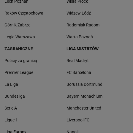
Lech Poznań
Wisła Płock
Raków Częstochowa
Widzew Łódź
Górnik Zabrze
Radomiak Radom
Legia Warszawa
Warta Poznań
ZAGRANICZNE
LIGA MISTRZÓW
Polacy za granicą
Real Madryt
Premier League
FC Barcelona
La Liga
Borussia Dortmund
Bundesliga
Bayern Monachium
Serie A
Manchester United
Ligue 1
Liverpool FC
Liga Europy
Napoli