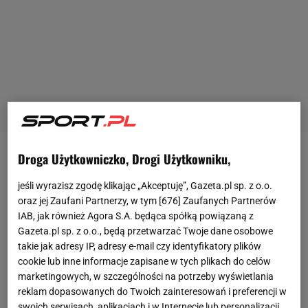
Droga Użytkowniczko, Drogi Użytkowniku,
Jose Mourinho
jest szkoleniowcem AS Romy od 1
lipca 2021 roku. Fani rzymskiego zespołu pokochali
jeśli wyrazisz zgodę klikając „Akceptuję”, Gazeta.pl sp. z o.o.
Portugalczyka od pierwszych dni pracy, gdy głosił, że
oraz jej Zaufani Partnerzy, w tym [
676
] Zaufanych Partnerów
IAB, jak również Agora S.A. będąca spółką powiązaną z
przywróci klubowi dawną wielkość. W pierwszym
Gazeta.pl sp. z o.o., będą przetwarzać Twoje dane osobowe
sezonie zajął z nim dopiero szóste miejsce w Serie
takie jak adresy IP, adresy e-mail czy identyfikatory plików
A, ale udało mu się wygrać Ligę Konferencji Europy,
cookie lub inne informacje zapisane w tych plikach do celów
marketingowych, w szczególności na potrzeby wyświetlania
czyli zdobyć pierwsze trofeum od 2008 roku (Puchar
reklam dopasowanych do Twoich zainteresowań i preferencji w
Włoch) dla ekipy z "Wiecznego Miasta". Obecnie
swoich serwisach, aplikacjach i w Internecie lub personalizacji