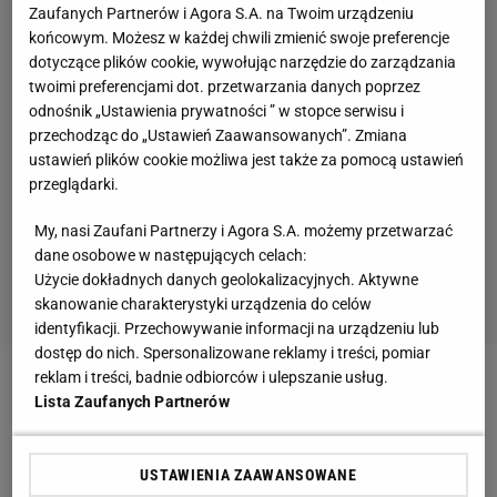
Zaufanych Partnerów i Agora S.A. na Twoim urządzeniu
końcowym. Możesz w każdej chwili zmienić swoje preferencje
dotyczące plików cookie, wywołując narzędzie do zarządzania
twoimi preferencjami dot. przetwarzania danych poprzez
odnośnik „Ustawienia prywatności ” w stopce serwisu i
przechodząc do „Ustawień Zaawansowanych”. Zmiana
ustawień plików cookie możliwa jest także za pomocą ustawień
przeglądarki.
My, nasi Zaufani Partnerzy i Agora S.A. możemy przetwarzać
dane osobowe w następujących celach:
Użycie dokładnych danych geolokalizacyjnych. Aktywne
skanowanie charakterystyki urządzenia do celów
identyfikacji. Przechowywanie informacji na urządzeniu lub
dostęp do nich. Spersonalizowane reklamy i treści, pomiar
reklam i treści, badnie odbiorców i ulepszanie usług.
Zobacz wideo
Ahonen upił się tam, a potem skoczył
Lista Zaufanych Partnerów
240 metrów. Ten pub znają wszyscy, którzy jeżdżą
do Planicy
USTAWIENIA ZAAWANSOWANE