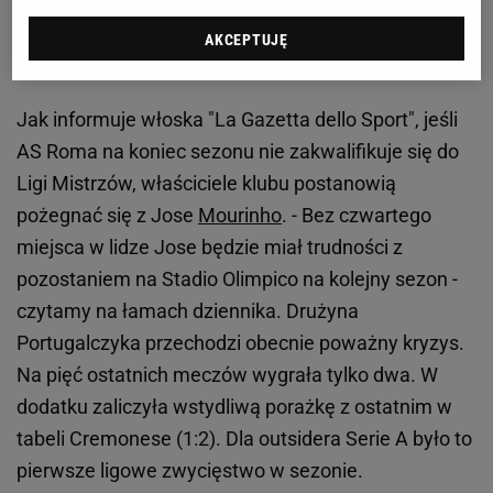
Włoskie media podają, że czas Jose Mourinho w
AKCEPTUJĘ
AS Romie powoli się kończy
Jak informuje włoska "La Gazetta dello Sport", jeśli
AS Roma na koniec sezonu nie zakwalifikuje się do
Ligi Mistrzów, właściciele klubu postanowią
pożegnać się z Jose
Mourinho
. - Bez czwartego
miejsca w lidze Jose będzie miał trudności z
pozostaniem na Stadio Olimpico na kolejny sezon -
czytamy na łamach dziennika. Drużyna
Portugalczyka przechodzi obecnie poważny kryzys.
Na pięć ostatnich meczów wygrała tylko dwa. W
dodatku zaliczyła wstydliwą porażkę z ostatnim w
tabeli Cremonese (1:2). Dla outsidera Serie A było to
pierwsze ligowe zwycięstwo w sezonie.