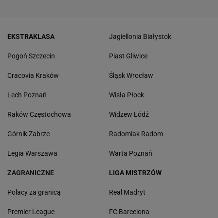
EKSTRAKLASA
Jagiellonia Białystok
Pogoń Szczecin
Piast Gliwice
Cracovia Kraków
Śląsk Wrocław
Lech Poznań
Wisła Płock
Raków Częstochowa
Widzew Łódź
Górnik Zabrze
Radomiak Radom
Legia Warszawa
Warta Poznań
ZAGRANICZNE
LIGA MISTRZÓW
Polacy za granicą
Real Madryt
Premier League
FC Barcelona