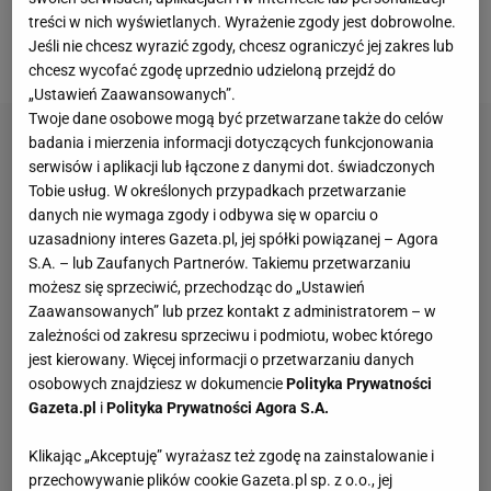
wiele wskazuje na to, że związek trenera z klubem
treści w nich wyświetlanych. Wyrażenie zgody jest dobrowolne.
Jeśli nie chcesz wyrazić zgody, chcesz ograniczyć jej zakres lub
może się skończyć.
chcesz wycofać zgodę uprzednio udzieloną przejdź do
„Ustawień Zaawansowanych”.
Twoje dane osobowe mogą być przetwarzane także do celów
badania i mierzenia informacji dotyczących funkcjonowania
serwisów i aplikacji lub łączone z danymi dot. świadczonych
Tobie usług. W określonych przypadkach przetwarzanie
danych nie wymaga zgody i odbywa się w oparciu o
uzasadniony interes Gazeta.pl, jej spółki powiązanej – Agora
S.A. – lub Zaufanych Partnerów. Takiemu przetwarzaniu
możesz się sprzeciwić, przechodząc do „Ustawień
Zaawansowanych” lub przez kontakt z administratorem – w
zależności od zakresu sprzeciwu i podmiotu, wobec którego
jest kierowany. Więcej informacji o przetwarzaniu danych
osobowych znajdziesz w dokumencie
Polityka Prywatności
Gazeta.pl
i
Polityka Prywatności Agora S.A.
Klikając „Akceptuję” wyrażasz też zgodę na zainstalowanie i
przechowywanie plików cookie Gazeta.pl sp. z o.o., jej