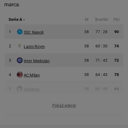
marca.
Serie A
-
M
Bramki
Pkt
1
38
77 : 28
90
SSC Napoli
2
38
60 : 30
74
Lazio Rzym
3
38
71 : 42
72
Inter Mediolan
4
38
64 : 43
70
AC Milan
5
38
66 : 48
64
Atalanta
Pokaż więcej