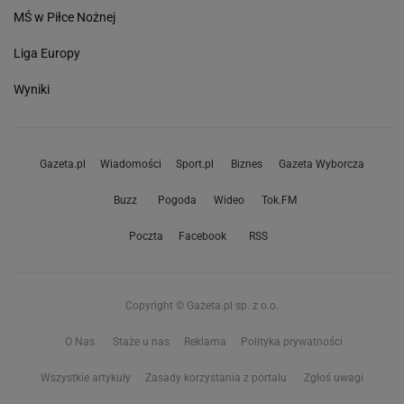
MŚ w Piłce Nożnej
Liga Europy
Wyniki
Gazeta.pl
Wiadomości
Sport.pl
Biznes
Gazeta Wyborcza
Buzz
Pogoda
Wideo
Tok.FM
Poczta
Facebook
RSS
Copyright © Gazeta.pl sp. z o.o.
O Nas
Staże u nas
Reklama
Polityka prywatności
Wszystkie artykuły
Zasady korzystania z portalu
Zgłoś uwagi