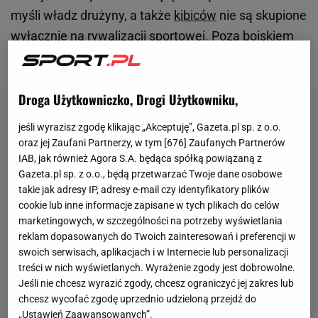
myśli władz drużyny, a także
kibiców
nie są skupione
wyłącznie na rywalizacji sportowej. Poza boiskiem
toczy się o wiele ważniejsza
walka
, bo walka o życie.
Droga Użytkowniczko, Drogi Użytkowniku,
jeśli wyrazisz zgodę klikając „Akceptuję”, Gazeta.pl sp. z o.o.
oraz jej Zaufani Partnerzy, w tym [
676
] Zaufanych Partnerów
IAB, jak również Agora S.A. będąca spółką powiązaną z
Gazeta.pl sp. z o.o., będą przetwarzać Twoje dane osobowe
takie jak adresy IP, adresy e-mail czy identyfikatory plików
cookie lub inne informacje zapisane w tych plikach do celów
marketingowych, w szczególności na potrzeby wyświetlania
reklam dopasowanych do Twoich zainteresowań i preferencji w
swoich serwisach, aplikacjach i w Internecie lub personalizacji
treści w nich wyświetlanych. Wyrażenie zgody jest dobrowolne.
Jeśli nie chcesz wyrazić zgody, chcesz ograniczyć jej zakres lub
chcesz wycofać zgodę uprzednio udzieloną przejdź do
„Ustawień Zaawansowanych”.