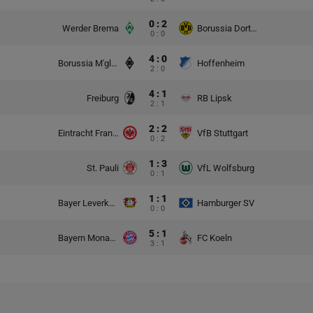
0 : 2
Werder Brema
Borussia Dortmund
0 : 0
4 : 0
Borussia M'gladbach
Hoffenheim
2 : 0
4 : 1
Freiburg
RB Lipsk
2 : 1
2 : 2
Eintracht Frankfurt
VfB Stuttgart
0 : 2
1 : 3
St. Pauli
VfL Wolfsburg
0 : 1
1 : 1
Bayer Leverkusen
Hamburger SV
0 : 0
5 : 1
Bayern Monachium
FC Koeln
3 : 1