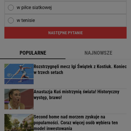
w piłce siatkowej
w tenisie
NASTĘPNE PYTANIE
POPULARNE
NAJNOWSZE
Rozstrzygnęli mecz Igi Świątek z Kostiuk. Koniec
w trzech setach
Anastazja Kuś mistrzynią świata! Historyczny
występ, brawo!
Second home nad morzem zyskuje na
popularności. Coraz więcej osób wybiera ten
model inwestowania