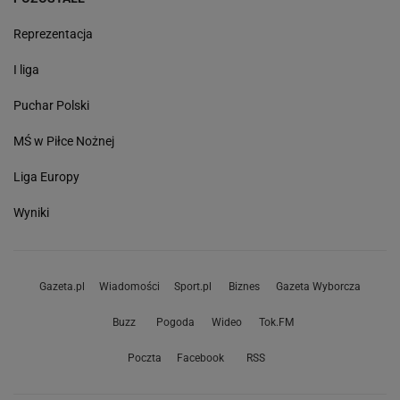
Reprezentacja
I liga
Puchar Polski
MŚ w Piłce Nożnej
Liga Europy
Wyniki
Gazeta.pl
Wiadomości
Sport.pl
Biznes
Gazeta Wyborcza
Buzz
Pogoda
Wideo
Tok.FM
Poczta
Facebook
RSS