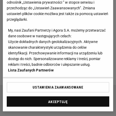
odnośnik „Ustawienia prywatności ” w stopce serwisu i
Bramkarz Unionu Berlin poważnie chory. Klub prosi
przechodząc do „Ustawień Zaawansowanych”. Zmiana
ustawień plików cookie możliwa jest także za pomocą ustawień
o pomoc
przeglądarki.
Union Berlin nie miał dobrych informacji dla fanów.
My, nasi Zaufani Partnerzy i Agora S.A. możemy przetwarzać
W poniedziałek poinformował, że z poważnymi
dane osobowe w następujących celach:
Użycie dokładnych danych geolokalizacyjnych. Aktywne
problemami zdrowotnymi zmaga się Berkin
skanowanie charakterystyki urządzenia do celów
Arslanogullari. To wychowanek klubu, który do tej
identyfikacji. Przechowywanie informacji na urządzeniu lub
pory występował w barwach drużyny do lat 19. Kilka
dostęp do nich. Spersonalizowane reklamy i treści, pomiar
reklam i treści, badnie odbiorców i ulepszanie usług.
miesięcy temu zawiesił jednak karierę i już wiemy,
Lista Zaufanych Partnerów
że ta dobiegła końca.
USTAWIENIA ZAAWANSOWANE
"Najpiękniejsza piłkarka świata" żali się całemu
światu. "On zarabia sto razy więcej"
AKCEPTUJĘ