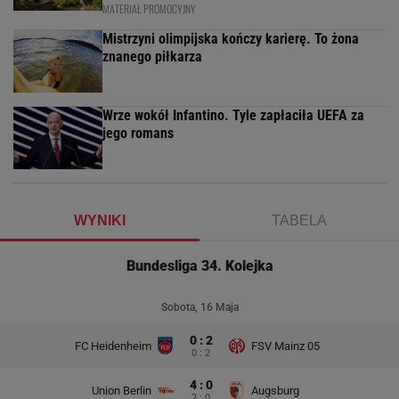
MATERIAŁ PROMOCYJNY
Mistrzyni olimpijska kończy karierę. To żona
znanego piłkarza
Wrze wokół Infantino. Tyle zapłaciła UEFA za
jego romans
WYNIKI
TABELA
Bundesliga 34. Kolejka
Sobota, 16 Maja
0 : 2
FC Heidenheim
FSV Mainz 05
0 : 2
4 : 0
Union Berlin
Augsburg
2 : 0