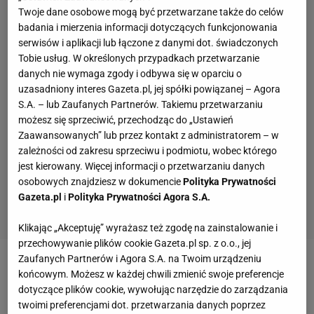
Twoje dane osobowe mogą być przetwarzane także do celów
badania i mierzenia informacji dotyczących funkcjonowania
serwisów i aplikacji lub łączone z danymi dot. świadczonych
Tobie usług. W określonych przypadkach przetwarzanie
danych nie wymaga zgody i odbywa się w oparciu o
uzasadniony interes Gazeta.pl, jej spółki powiązanej – Agora
S.A. – lub Zaufanych Partnerów. Takiemu przetwarzaniu
możesz się sprzeciwić, przechodząc do „Ustawień
Zaawansowanych” lub przez kontakt z administratorem – w
zależności od zakresu sprzeciwu i podmiotu, wobec którego
jest kierowany. Więcej informacji o przetwarzaniu danych
osobowych znajdziesz w dokumencie
Polityka Prywatności
Gazeta.pl
i
Polityka Prywatności Agora S.A.
Klikając „Akceptuję” wyrażasz też zgodę na zainstalowanie i
przechowywanie plików cookie Gazeta.pl sp. z o.o., jej
Zaufanych Partnerów i Agora S.A. na Twoim urządzeniu
Zobacz wideo
Robert Lewandowski i Sebastian Mila
końcowym. Możesz w każdej chwili zmienić swoje preferencje
znów razem w akcji! Ależ sceneria
dotyczące plików cookie, wywołując narzędzie do zarządzania
twoimi preferencjami dot. przetwarzania danych poprzez