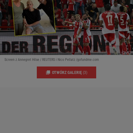
Screen z Annegret Hilse / REUTERS i Nico Pellatz /gofundme.com
OTWÓRZ GALERIĘ
(3)